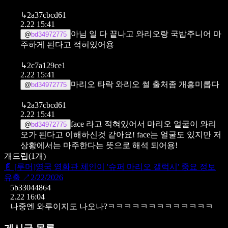
↳
2a37cbcd61
2.22 15:41
아님 일 다 끝나고 와리오랑 국밥주니어 마
@
bd34972775
주하게 된다고 적혀있어용
↳
2c7a129ce1
2.22 15:41
마리오 타락 와리오 썰 출처좀
개흥미롭다
@
bd34972775
↳
2a37cbcd61
2.22 15:41
face 라고 적혀있어서 마리오 얼굴이 와리
@
bd34972775
오가 된다고 이해하신것 같아요!
face는 얼굴도 있지만 저
상황에서는 마주한다는 뜻으로 해석 되어용!
개드립
(
1
개)
📄
[루머]영국 영화관 체인이 '슈퍼 마리오 갤럭시' 중요 정보
유출
↗
2/22/2026
5b33044864
2.22 16:04
나중엔 와루이지도 나오나?ㅋㅋㅋㅋㅋㅋㅋㅋㅋㅋㅋㅋㅋ