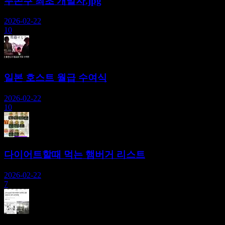
두쫀쿠 최초 개발자.jpg
2026-02-22
10
일본 호스트 월급 수여식
2026-02-22
10
다이어트할때 먹는 햄버거 리스트
2026-02-22
7