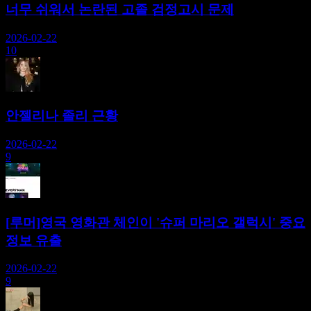
너무 쉬워서 논란된 고졸 검정고시 문제
2026-02-22
10
안젤리나 졸리 근황
2026-02-22
9
[루머]영국 영화관 체인이 '슈퍼 마리오 갤럭시' 중요
정보 유출
2026-02-22
9