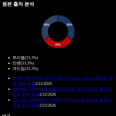
원본 출처 분석
루리웹
(
33.3%
)
인벤
(
33.3%
)
개드립
(
33.3%
)
[
인벤
]
[루머]영국 영화관 체인이 '슈퍼 마리오 갤럭시' 중
요 정보 유출
2/22/2026
[
루리웹
]
[루머]영국 영화관 체인이 '슈퍼 마리오 갤럭시'
중요 정보 유출
2/22/2026
[
개드립
]
[루머]영국 영화관 체인이 '슈퍼 마리오 갤럭시'
중요 정보 유출
2/22/2026