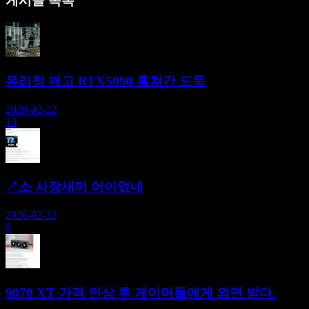
게시글 목록
유리창 깨고 RTX5090 훔쳐간 도둑
2026-02-22
13
↗소 사장새끼 어이없네
2026-02-22
9
9070 XT 가격 인상 후 게이머들에게 외면 받다.