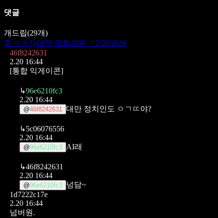
댓글
개드립
(
29
개)
📄
ㅇㅎ?) 대만 국회의원
↗
2/20/2026
46f8242631
2.20 16:44
[통합 익게이콘]
↳
96e6210fc3
2.20 16:44
대만 정치인도 ㅇㄱㄸ야?
@
46f8242631
↳
5c06076556
2.20 16:44
AI래
@
96e6210fc3
↳
46f8242631
2.20 16:44
넝담~
@
96e6210fc3
1d7222c17e
2.20 16:44
넘버원.