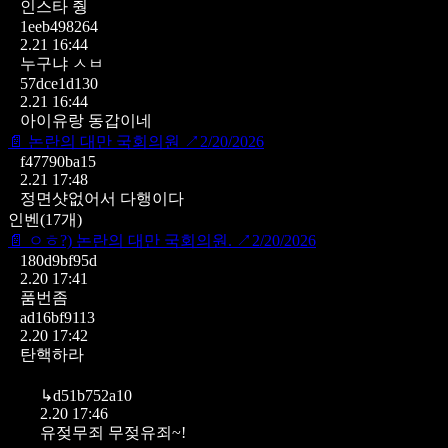
인스타 줭
1eeb498264
2.21 16:44
누구냐 ㅅㅂ
57dce1d130
2.21 16:44
아이유랑 동갑이네
📄
논란의 대만 국회의원
↗
2/20/2026
f47790ba15
2.21 17:48
정면샷없어서 다행이다
인벤
(
17
개)
📄
ㅇㅎ?) 논란의 대만 국회의원.
↗
2/20/2026
180d9bf95d
2.20 17:41
품번좀
ad16bf9113
2.20 17:42
탄핵하라
↳
d51b752a10
2.20 17:46
유젖무죄 무젖유죄~!