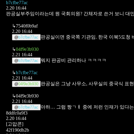
b7cfbe77ac
2.20 16:44
판공실부주임이라는데 뭔 국회의원? 간체자로 쓴거 보니 대만
↳
7540f0b9af
2.20 16:44
판공실이면 중국쪽 기관임. 한국 이북5도청
@
b7cfbe77ac
↳
04f9e3b930
2.21 16:44
뭐지 판공비 관리하나 ㅋㅋㅋㅋ
@
b7cfbe77ac
↳
b7cfbe77ac
2.21 16:44
판공실은 그냥 사무소, 사무실의 중국식 표
@
04f9e3b930
↳
04f9e3b930
2.21 16:44
아하… 그럼 짱ㄱㅐ 중에 저런 인재가 있다는
@
b7cfbe77ac
8ddfc0a9f3
2.20 16:44
[고맙콘]
42f190db2b