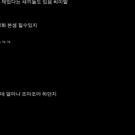
 재밌다는 새끼들도 있음 씨이발
영화 본셈 칠수있지
ㅋㅋㅋ
는데 얼마나 조마조마 하던지