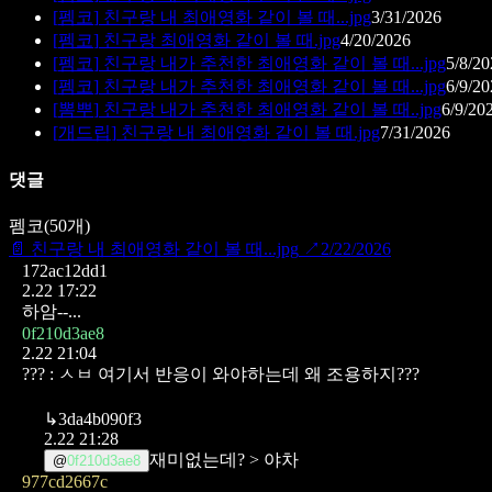
[
펨코
]
친구랑 내 최애영화 같이 볼 때...jpg
3/31/2026
[
펨코
]
친구랑 최애영화 같이 볼 때.jpg
4/20/2026
[
펨코
]
친구랑 내가 추천한 최애영화 같이 볼 때...jpg
5/8/20
[
펨코
]
친구랑 내가 추천한 최애영화 같이 볼 때...jpg
6/9/20
[
뽐뿌
]
친구랑 내가 추천한 최애영화 같이 볼 때..jpg
6/9/20
[
개드립
]
친구랑 내 최애영화 같이 볼 때.jpg
7/31/2026
댓글
펨코
(
50
개)
📄
친구랑 내 최애영화 같이 볼 때...jpg
↗
2/22/2026
172ac12dd1
2.22 17:22
하암--...
0f210d3ae8
2.22 21:04
??? : ㅅㅂ 여기서 반응이 와야하는데 왜 조용하지???
↳
3da4b090f3
2.22 21:28
재미없는데? > 야차
@
0f210d3ae8
977cd2667c