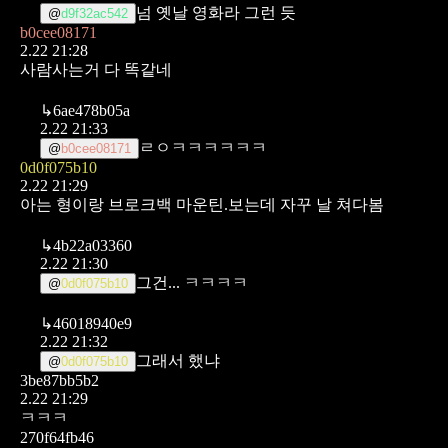
넘 옛날 영화라 그런 듯
@
d9f32ac542
b0cee08171
2.22 21:28
사람사는거 다 똑같네
↳
6ae478b05a
2.22 21:33
ㄹㅇㅋㅋㅋㅋㅋㅋ
@
b0cee08171
0d0f075b10
2.22 21:29
아는 형이랑 브로크백 마운틴.보는데
자꾸 날 쳐다봄
↳
4b22a03360
2.22 21:30
그건... ㅋㅋㅋㅋ
@
0d0f075b10
↳
46018940e9
2.22 21:32
그래서 했냐
@
0d0f075b10
3be87bb5b2
2.22 21:29
ㅋㅋㅋ
270f64fb46