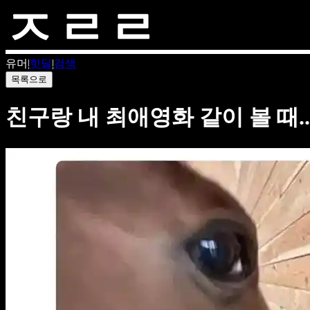
유머
|
핫딜
|
검색
목록으로
친구랑 내 최애영화 같이 볼 때...