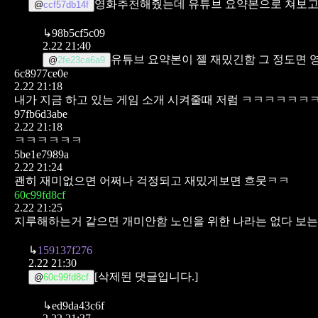
영화추천해줬는데 유튜브 요약본으로 쳐보고
@
ccf57db14f
↳
98b5cf5c09
2.22 21:40
유튜브 요약본이 젤 재밌긴함 그 정도면 
@
2fe23ca6a9
6c8977ce0e
2.22 21:18
내가 지금 하고 있는 게임 소개 시켜줄때 저럼 ㅋㅋㅋㅋㅋㅋ
97fb6d3abe
2.22 21:18
ㅋㅋㅋㅋㅋㅋ
5be1e7989a
2.22 21:24
괜히 재미없으면 어쩌나 걱정되고
재밌게보면 흐뭇ㅋㅋ
60c99fd8cf
2.22 21:25
지루해하는거 같으면 개미안함
노인을 위한 나라는 없다 보
↳
159137f276
2.22 21:30
[삭제된 댓글입니다.]
@
60c99fd8cf
↳
ed9da43c6f