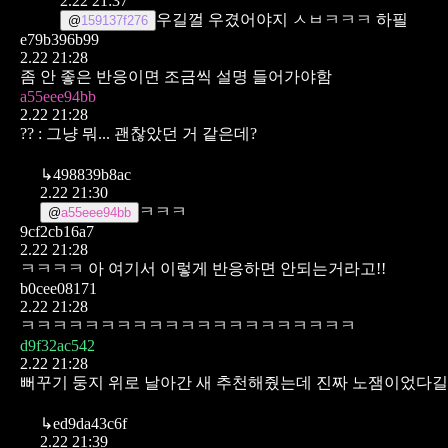
2.22 21:37
우길껄 우겼어야지 ㅅㅂㅋㅋㅋ 하필
@
159137f276
e79b396b99
2.22 21:28
좀 안 좋은 반응이면
조금씩 설명 들어가야함
a55eee94bb
2.22 21:28
?? : 그냥 뭐... 괜찮았던 거 같은데?
↳
498839b8ac
2.22 21:30
ㅋㅋㅋ
@
a55eee94bb
9cf2cb16a7
2.22 21:28
ㅋㅋㅋㅋ 아 여기서 이렇게 반응하면 안되는거라고!!
b0cee08171
2.22 21:28
ㅋㅋㅋㅋㅋㅋㅋㅋㅋㅋㅋㅋㅋㅋㅋㅋㅋㅋㅋㅋㅋ
d9f32ac542
2.22 21:28
뻐꾸기 둥지 위로 날아간 새 추천해줬는데
진짜 노잼이었다길
↳
ed9da43c6f
2.22 21:39