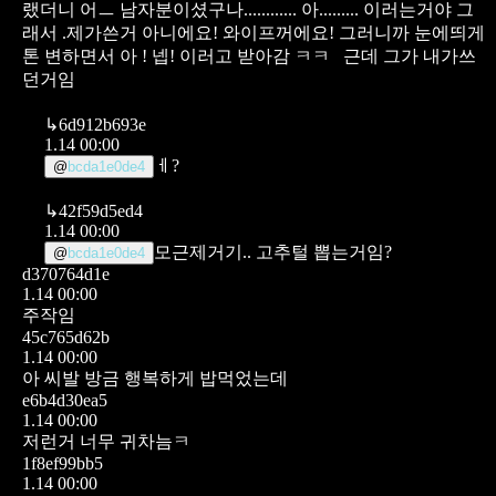
랬더니 어ㅡ 남자분이셨구나............ 아.........
이러는거야
그
래서 .제가쓴거 아니에요! 와이프꺼에요! 그러니까
눈에띄게
톤 변하면서 아 ! 넵! 이러고 받아감 ㅋㅋ
근데 그가 내가쓰
던거임
↳
6d912b693e
1.14 00:00
ㅔ?
@
bcda1e0de4
↳
42f59d5ed4
1.14 00:00
모근제거기.. 고추털 뽑는거임?
@
bcda1e0de4
d370764d1e
1.14 00:00
주작임
45c765d62b
1.14 00:00
아 씨발 방금 행복하게 밥먹었는데
e6b4d30ea5
1.14 00:00
저런거 너무 귀차늠ㅋ
1f8ef99bb5
1.14 00:00