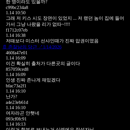
한 명이라도 있을까?
c99bc234a8
1.14 10:50
그래 저 키스 시도 장면이 있었지 ... 저 랬던 놈이 집에 들어
가서 그냥 나왔을 리가 없따~!!!!
f1712c07eb
1.14 16:38
저때보다 미스터 선샤인때가 진짜 압권이였음
📄
존잘남의 당근
↗
1/14/2026
460fa47e01
1.14 16:09
이건 확실히 출처가 다른곳의 글이다
857059ced8
1.14 16:09
인생 진짜 존나게 재밌겠다
bfac73a2f1
1.14 16:10
난가?
a4e23eb61d
1.14 16:10
여자라곤 안햇네
093cf0fc91
1.14 16:13
이런거 함부로 보내는거 실례에요 작성자님