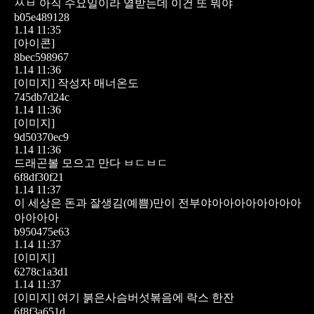
ㅆㅂ 아직 수요일이라 열받는데 이건 또 뭐야
b05e489128
1.14 11:35
[아이콘]
8bec598967
1.14 11:36
[이미지]
작성자 매너온도
745db7d24c
1.14 11:36
[이미지]
9d50370ec9
1.14 11:36
드래곤볼 모으고 만다 ㅂㄷㅂㄷ
6f8df30f21
1.14 11:37
이 세상은 돈과 잘생김(예쁨)만이 전부야아아아아아아아아
아아아아
b950475e63
1.14 11:37
[이미지]
6278c1a3d1
1.14 11:37
[이미지]
여기 붉은사슴버섯볶음에 락스 한잔
6f8f3a651d