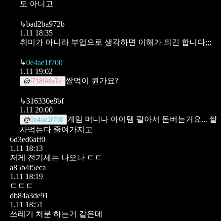
도 아니고
↳
bad2ba972b
1.11 18:35
취미가 아니라 부업으로 생각하면 이해가 되긴 합니다;;;
↳
0e4ae1f700
1.11 19:02
쌀먹이 뭔가요?
@
f718f94a7d
↳
316330e8bf
1.11 20:00
게임 머니나 아이템 팔아서 돈버는거요... 쌀
@
0e4ae1f700
사먹는다 줄여가지고
6d3ed6aff0
1.11 18:13
저게 전기세는 나오나 ㄷㄷ
a85b4f5eca
1.11 18:19
ㄷㄷㄷ
db84a3de91
1.11 18:51
쓰레기 처분 하는거 같은데