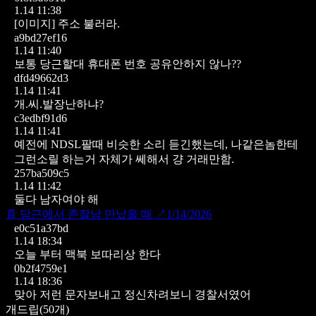
1.14 11:38
[이미지]
주소 불러라.
a9bd27ef16
1.14 11:40
보통 당근할대 휴대폰 번호 공유안하지 않나??
dfd49662d3
1.14 11:41
개.씨.발장난하냐?
c3edbf91d6
1.14 11:41
예전에 NDSL팔때 비슷한 소리 듣긴했는데, 나같은놈한테
그런소릴 하는거 자체가 쎄해서 걍 거래만함.
257ba509c5
1.14 11:42
둘다 남자여야 해
📄
당근에서 존잘남 만났을 때
↗
1/14/2026
e0c51a37bd
1.14 18:34
오늘 부터 맥북 보따리상 한다
0b2f4759e1
1.14 18:36
맞아 저런 문자보내고 정신차려보니 경찰서였어
개드립
(
50
개)