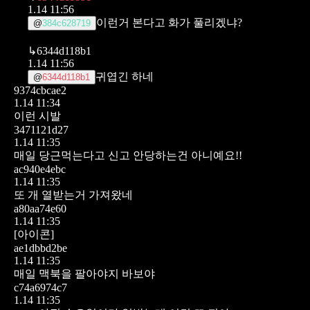
1.14 11:56
이런거 본다고 화가 풀리겠냐?
@
384c628719
↳
6344d118b1
1.14 11:56
귀엽긴 하네
@
6344d118b1
9374cbcae2
1.14 11:34
이런 시발
3471121d27
1.14 11:35
매일 당근먹는다고 신고 안당하는건 아니예요!!
ac940e4ebc
1.14 11:35
또 개 열받는거 가져왔네
a80aa74e60
1.14 11:35
[아이콘]
ae1dbbd2be
1.14 11:35
매일 맥북을 팔아야지 바보야
c74a6974c7
1.14 11:35