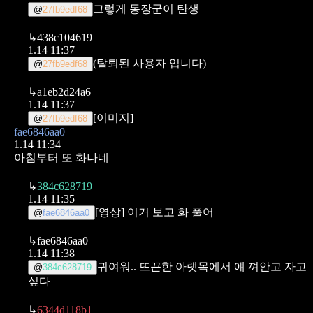
그렇게 동장군이 탄생
@
27fb9edf68
↳
438c104619
1.14 11:37
(탈퇴된 사용자 입니다)
@
27fb9edf68
↳
a1eb2d24a6
1.14 11:37
[이미지]
@
27fb9edf68
fae6846aa0
1.14 11:34
아침부터 또 화나네
↳
384c628719
1.14 11:35
[영상]
이거 보고 화 풀어
@
fae6846aa0
↳
fae6846aa0
1.14 11:38
귀여워.. 뜨끈한 아랫목에서 얘 껴안고 자고
@
384c628719
싶다
↳
6344d118b1