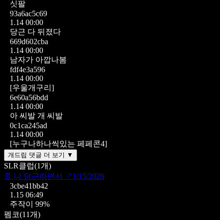
싯팔
93a6ac5c69
1.14 00:00
당근 다 뒤졌다
669d602cba
1.14 00:00
남자가 아깝나봄
fdf4e3a596
1.14 00:00
[우울개구리]
6e60a56bdd
1.14 00:00
아 씨발 개 씨발
0c1ca245ad
1.14 00:00
[누구나하나씩있는 페페콘4]
개드립 댓글 더 보기 ▼
SLR클럽
(
1
개)
📄
나 당근하면서
↗
1/15/2026
3cbe41bb42
1.15 06:49
주작이 99%
펨코
(
11
개)