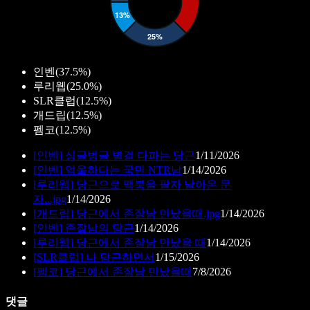
인벤
(
37.5%
)
루리웹
(
25.0%
)
SLR클럽
(
12.5%
)
개드립
(
12.5%
)
펨코
(
12.5%
)
[
인벤
]
싱글벙글 별걸 다파는 당근
1/11/2026
[
인벤
]
억울하다는 국민 NTR남
1/14/2026
[
루리웹
]
당근으로 맥북을 팔자 날아온 문
자...jpg
1/14/2026
[
개드립
]
당근에서 존잘남 만났을때.jpg
1/14/2026
[
인벤
]
존잘남의 당근
1/14/2026
[
루리웹
]
당근에서 존잘남 만났을 때
1/14/2026
[
SLR클럽
]
나 당근하면서
1/15/2026
[
펨코
]
당근에서 존잘남 만났을때
7/8/2026
댓글