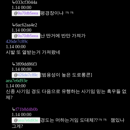
↳
033cf3044a
1.14 00:00
평경장이냐 ㅋㅋ
@
9a70db5eea
↳
6ac62aa4e2
1.14 00:00
난 딴거에 반만 가져가
@
9a70db5eea
426de7c89c
1.14 00:00
시발 또 열받는거 가져왔네
↳
3f09dd86f3
1.14 00:00
[범용성이 높은 도로롱콘]
@
426de7c89c
aea7e6d93e
1.14 00:00
신종 사기임
경도 다음으로 유행하는 사기임
믿는 흑우들 없
제?
↳
f71b8d4b0b
1.14 00:00
경도는 머하는거임 도대체??ㅋㅋ
잼있나
@
aea7e6d93e
그게?