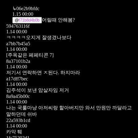
↳
06e2b9bfdc
1.15 00:00
어릴때 안해봄?
@
f71b8d4b0b
594763116f
1.14 00:00
ㅋㅋㅋㅋ오지게 잘생겼나보다
a7bb7b45a5
1.14 00:00
[주옥같은 페페티콘 7]
8a37101b2a
1.14 00:00
저기서 연락하면 ㅈ된다. 하지마라
a17dff7bec
1.14 00:00
김주석이 보낸 암살자임 저거
8a9a45b00c
1.14 00:00
나는 국룰마냥 아저씨랑 할아버지만 와서 만원만 까달라고
말하던데 쉬바
22a593b1cd
1.14 00:00
카악 퉤
1fc75202d1