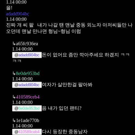
1.14 00:00
을!
adadd904bc
1.14 00:00
진짜 개 씨 팔
내가 나갈 땐 맨날 중동 외노자 아저씨들만 나
오던데 맨날 만나면 형님~형님 이럼
↳
a65fc936ea
1.14 00:00
돈이 없어요 좀만 깍아주세요 하겠지 ㅋㅋ
@
adadd904bc
ㅋㅋ
↳
8e0de953bd
1.14 00:00
여자가 살만한걸 팔아봐
@
adadd904bc
↳
410589ceb4
1.14 00:00
음 내가 입던 팬티?
@
8e0de953bd
↳
1e1ade770b
1.14 00:00
다시 등장한 중동남자
@
410589ceb4