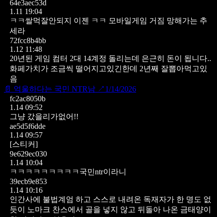
64e3aec53d
1.11 19:04
ㅋㅋ쌀먹잘안되지 이젠 ㅋㅋ 모바일게임 거짐 망해가는 추
세라
72fcc8b4bb
1.12 11:48
20년된 게임 컴터 2대 14계정 돌리는데 은근히 돈이 됩니다..
화페가치가 조금씩 떨어지고있긴한데 2년째 잘뽑아먹고있
음
📄
억울하다는 국민 NTR남
↗
1/14/2026
fc2ac8050b
1.14 09:52
그냥 갔을리가없어!!
ae5d5f6dde
1.14 09:57
[스티커]
9e629ec030
1.14 10:04
ㅋㅋㅋㅋㅋㅋㅋㅋㅋ국민ntr이라니
39ecb9e853
1.14 10:16
인간사에 불법계엄 하고 스스로 내려온 독재자가 한 명도 없
듯이
노마크 찬스에서 골을 넣지 않고 뒤돌아 나온 금태양이