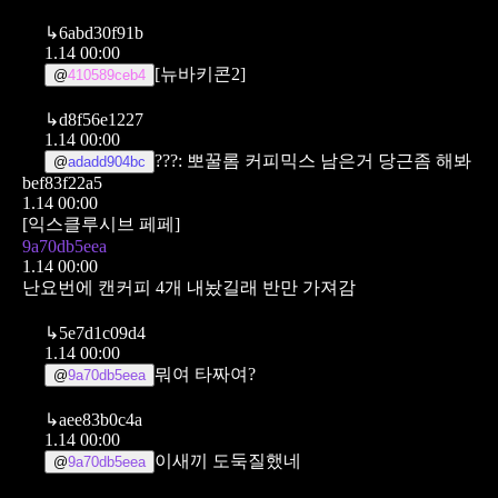
↳
6abd30f91b
1.14 00:00
[뉴바키콘2]
@
410589ceb4
↳
d8f56e1227
1.14 00:00
???: 뽀꿀롬 커피믹스 남은거 당근좀 해봐
@
adadd904bc
bef83f22a5
1.14 00:00
[익스클루시브 페페]
9a70db5eea
1.14 00:00
난요번에 캔커피 4개 내놨길래 반만 가져감
↳
5e7d1c09d4
1.14 00:00
뭐여 타짜여?
@
9a70db5eea
↳
aee83b0c4a
1.14 00:00
이새끼 도둑질했네
@
9a70db5eea