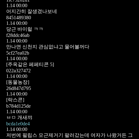
1.14 00:00
어지간히 잘생겼나보네
8451489380
1.14 00:00
당근 바이럴 ㅋㅋ
f28ddc46ab
1.14 00:00
만나면 신천지 관심없냐고 물어볼꺼다
5cf27ea02b
1.14 00:00
[주옥같은 페페티콘 5]
022a327472
1.14 00:00
[동물농장]
26d847d795
1.14 00:00
[락스콘]
b784d125de
1.14 00:00
ㅂㅁ 개새꺄
bcda1e0de4
1.14 00:00
저번에 필립스 모근제거기 팔러갔는데
여자가 나왔거든
그