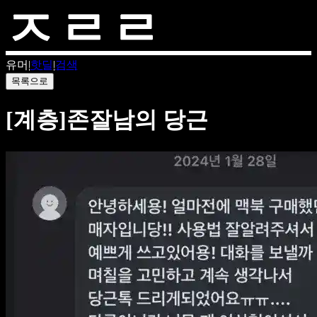
유머
|
핫딜
|
검색
목록으로
[계층]존잘남의 당근