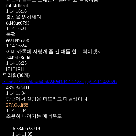
fbbf4db9cd
1.14 16:16
출처을 밝히세여
dd49ae079f
1.14 16:21
불펌
eea1eb656b
1.14 16:24
이미 카톡에 저렇게 줄 선 애들 한 트럭이겠지
2449d28d0d
1.14 16:25
[이미지]
루리웹
(
30
개)
📄
당근으로 맥북을 팔자 날아온 문자...jpg
↗
1/14/2026
485d3a5d1f
1.14 11:34
당근에서 절망을 퍼뜨리고 다닐셈이냐
27fb9edf68
1.14 11:34
조용히 내려가는 매너온도
↳
384c628719
1.14 11:35