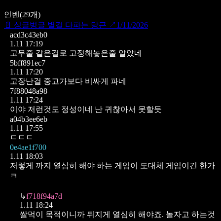
인벤
(
29
개)
📄
싱글벙글 별걸 다파는 당근
↗
1/11/2026
acd3c43eb0
1.11 17:19
고무줄 같은걸로 고정해놓은줄 알았네
5bff891ec7
1.11 17:20
고장난걸 중고가보다 비싸게 파네
7f88048a98
1.11 17:24
이야 저런것도 정성이네
난 귀찮아서 못할듯
a04b3ee6eb
1.11 17:55
ㄷㄷㄷ
0e4ae1f700
1.11 18:03
저렇게 까지 열심히 해야 하는 게임이 도대체 게임이긴 한가
ㅋ
↳
f718f94a7d
1.11 18:24
쌀먹이 목적이니까 뒤지게 열심히 해야죠.
놀자고 하는것