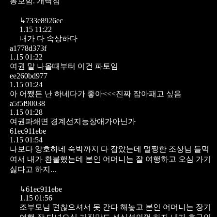
통보함.
개빡침
↳
733e8926ec
1.15 11:22
내가 다 속상하다
a1778d373f
1.15 01:22
여권 말 나올때부터 이건 파토임
ee260bd977
1.15 01:24
아 어쨌든 난 하네다가 좋아<<<진짜 잡아패고 싶음
a5f5f90038
1.15 01:28
여권파쇄면 경계선지능장애가아닌가
61ec911ebe
1.15 01:54
나보다 양호하네
숙박까지 다 잡았는데
멀쩡한 조상님 들먹
여서
내가 환불했는데
본인 어머니는 잘 여행하고 오심
가기
싫다고 하지...
↳
61ec911ebe
1.15 01:56
조부모님 편찮으셔서 못 간다 해놓고
본인 어머니는 장기