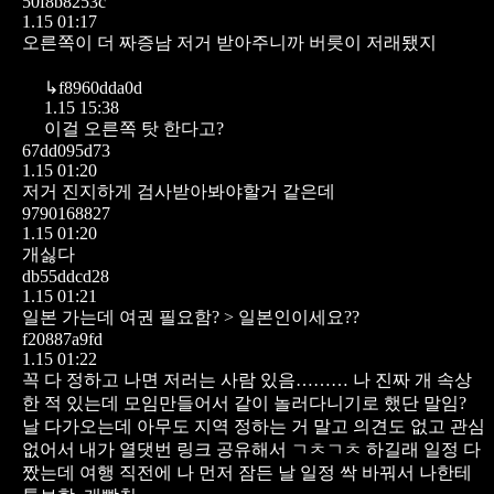
50f8b8253c
1.15 01:17
오른쪽이 더 짜증남 저거 받아주니까
버릇이 저래됐지
↳
f8960dda0d
1.15 15:38
이걸 오른쪽 탓 한다고?
67dd095d73
1.15 01:20
저거 진지하게 검사받아봐야할거 같은데
9790168827
1.15 01:20
개싫다
db55ddcd28
1.15 01:21
일본 가는데 여권 필요함? > 일본인이세요??
f20887a9fd
1.15 01:22
꼭 다 정하고 나면 저러는 사람 있음……… 나 진짜 개 속상
한 적 있는데 모임만들어서 같이 놀러다니기로 했단 말임?
날 다가오는데 아무도 지역 정하는 거 말고 의견도 없고 관심
없어서 내가 열댓번 링크 공유해서 ㄱㅊㄱㅊ 하길래 일정 다
짰는데 여행 직전에 나 먼저 잠든 날 일정 싹 바꿔서 나한테