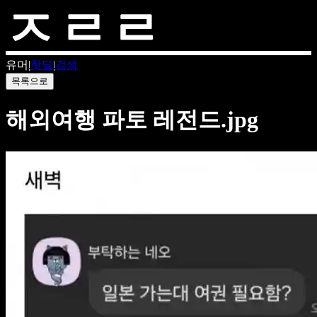
유머
|
핫딜
|
검색
목록으로
해외여행 파토 레전드.jpg