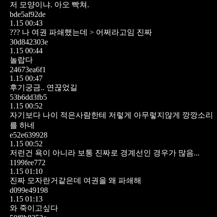
저 모양이냐. 아오 빡쳐.
bde5af92de
1.15 00:43
??? 나 여권 파쇄했는데 > 어쩌라고임 진짜
30d842303e
1.15 00:44
놀랍다
24673ea6f1
1.15 00:47
후기궁금.. 연끊었길
53b6dd3fb5
1.15 00:52
자기보다 나이 적은사람한테 저렇게 아무렇지않게 깡깡소리
를 하네
e52e639928
1.15 00:52
저런건 욕이 아니라 보통 진짜로 경계선인 경우가 많음...
1199fee772
1.15 01:10
진짜 모자란거같은데 여권을 왜 파쇄해
d099e49198
1.15 01:13
와 죽이고싶다