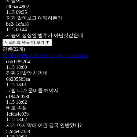
지능이...
f305ac4802
1.15 09:35
지가 알아보고 예매하든가
be241cfa18
1.15 09:44
지능이 정상인 범주가 아닌것같은데
인스티즈 댓글 더 보기 ▼
인벤
(
22
개)
📄
해외여행 파토 레전드.jpg
↗
1/15/2026
e6b1c85204
1.15 18:00
진짜 개발암 새끼네
6b2855b3ea
1.15 18:01
그럼 니가 준비를 해야지
c1842d058f
1.15 18:02
바로 손절
1cfda4e03b
1.15 18:02
저거 마지막에 여권 결국 안받았나?
52d4e673c8
1.15 18:02