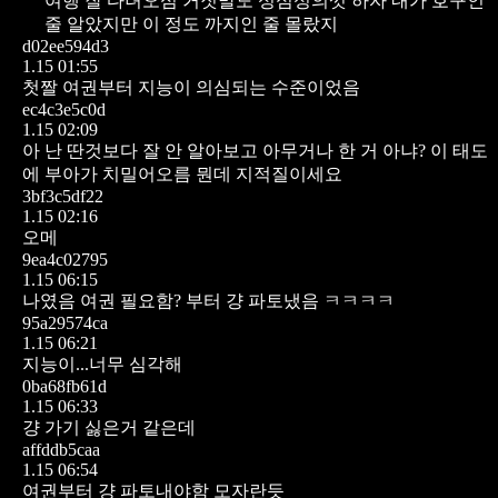
여행 잘 다녀오심
거짓말도 성심성의껏 하자
내가 호구인
줄 알았지만
이 정도 까지인 줄 몰랐지
d02ee594d3
1.15 01:55
첫짤 여권부터 지능이 의심되는 수준이었음
ec4c3e5c0d
1.15 02:09
아 난 딴것보다 잘 안 알아보고 아무거나 한 거 아냐? 이 태도
에 부아가 치밀어오름 뭔데 지적질이세요
3bf3c5df22
1.15 02:16
오메
9ea4c02795
1.15 06:15
나였음 여권 필요함? 부터 걍 파토냈음 ㅋㅋㅋㅋ
95a29574ca
1.15 06:21
지능이...너무 심각해
0ba68fb61d
1.15 06:33
걍 가기 싫은거 같은데
affddb5caa
1.15 06:54
여권부터 걍 파토내야함 모자란듯