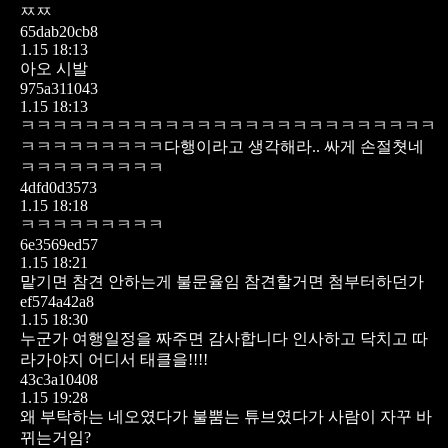
ㅉㅉ
65dab20cb8
1.15 18:13
아오 시발
975a311043
1.15 18:13
ㅋㅋㅋㅋㅋㅋㅋㅋㅋㅋㅋㅋㅋㅋㅋㅋㅋㅋㅋㅋㅋㅋㅋㅋㅋㅋ
ㅋㅋㅋㅋㅋㅋㅋㅋㅋ다행이라고 생각해라.. 싸게 손절쳣네
ㅋㅋㅋㅋㅋㅋㅋㅋㅋ
4dfd0d3573
1.15 18:18
ㅋㅋㅋㅋㅋㅋㅋㅋㅋ
6e3569ed57
1.15 18:21
맡기면 참견 안하는게 불문율임 참견할거면 첨부터하던가
ef574a42a8
1.15 18:30
누군가 여행일정을 짜주면 감사합니다 인사하고 닥치고 따
라가야지 어디서 태클을!!!!
43c3a10408
1.15 19:28
왜 부탁하는 네오였다가 불뿜는 튜브였다가 사람이 자꾸 바
뀌는거임?