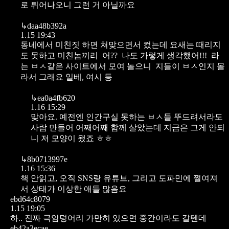
로 튀어나오니 그런 거 아닐까요
↳
daa48b392a
1.15 19:43
동네에서 미친짓 하면 쳐맞으면서 컸는데
요새는 때리지
도 못하고
미친놈끼리 어?? 나도 가렇게 생각했어!!! 라
는 ㅂㅅ같은 사이트에서 모여 놀으니 지들이 ㅂㅅ인지 몰
라서 그래요
일베, 여시 등
↳
ea0a4fb620
1.16 15:29
맞아요.
예전엔 인간구실 못하는 ㅂㅅ들 뚜드려서라도
사람 만들어 어째어째 함께 살았는데
지금은 그게 안되
니 저 모양이 됐죠 ㅎㅎ
↳
8b0713997e
1.16 15:36
책 안읽고, 오직 SNS랑 유튜브, 그리고 도파민에 쩔여져
서 상태가 이상한 애들 많음요
ebd64c8079
1.15 19:05
하.. 진짜 극암덩어리 가만히 있으면 중간이라도 갈텐데
eb42a3ecae