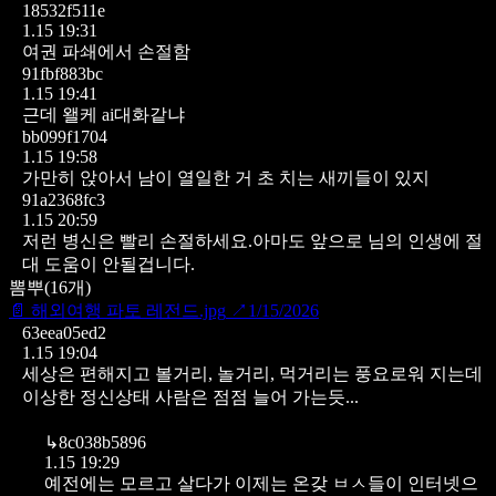
18532f511e
1.15 19:31
여권 파쇄에서 손절함
91fbf883bc
1.15 19:41
근데 왤케 ai대화같냐
bb099f1704
1.15 19:58
가만히 앉아서 남이 열일한 거 초 치는 새끼들이 있지
91a2368fc3
1.15 20:59
저런 병신은 빨리 손절하세요.아마도 앞으로 님의 인생에 절
대 도움이 안될겁니다.
뽐뿌
(
16
개)
📄
해외여행 파토 레전드.jpg
↗
1/15/2026
63eea05ed2
1.15 19:04
세상은 편해지고 볼거리, 놀거리, 먹거리는 풍요로워 지는데
이상한 정신상태 사람은 점점 늘어 가는듯...
↳
8c038b5896
1.15 19:29
예전에는 모르고 살다가
이제는 온갖 ㅂㅅ들이 인터넷으