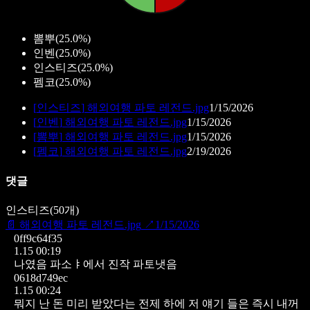
뽐뿌
(
25.0%
)
인벤
(
25.0%
)
인스티즈
(
25.0%
)
펨코
(
25.0%
)
[
인스티즈
]
해외여행 파토 레전드.jpg
1/15/2026
[
인벤
]
해외여행 파토 레전드.jpg
1/15/2026
[
뽐뿌
]
해외여행 파토 레전드.jpg
1/15/2026
[
펨코
]
해외여행 파토 레전드.jpg
2/19/2026
댓글
인스티즈
(
50
개)
📄
해외여행 파토 레전드.jpg
↗
1/15/2026
0ff9c64f35
1.15 00:19
나였음 파소ㅑ에서 진작 파토냇음
0618d749ec
1.15 00:24
뭐지 난 돈 미리 받았다는 전제 하에 저 얘기 들은 즉시 내꺼