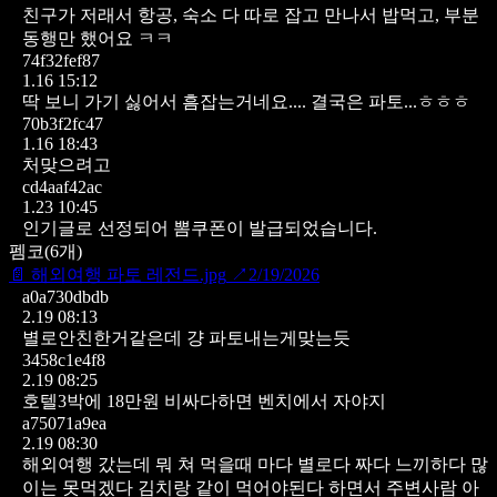
친구가 저래서 항공, 숙소 다 따로 잡고 만나서 밥먹고, 부분
동행만 했어요 ㅋㅋ
74f32fef87
1.16 15:12
딱 보니 가기 싫어서 흠잡는거네요....
결국은 파토...ㅎㅎㅎ
70b3f2fc47
1.16 18:43
처맞으려고
cd4aaf42ac
1.23 10:45
인기글로 선정되어 뽐쿠폰이 발급되었습니다.
펨코
(
6
개)
📄
해외여행 파토 레전드.jpg
↗
2/19/2026
a0a730dbdb
2.19 08:13
별로안친한거같은데 걍 파토내는게맞는듯
3458c1e4f8
2.19 08:25
호텔3박에 18만원 비싸다하면 벤치에서 자야지
a75071a9ea
2.19 08:30
해외여행 갔는데 뭐 쳐 먹을때 마다 별로다 짜다 느끼하다 많
이는 못먹겠다 김치랑 같이 먹어야된다 하면서 주변사람 아