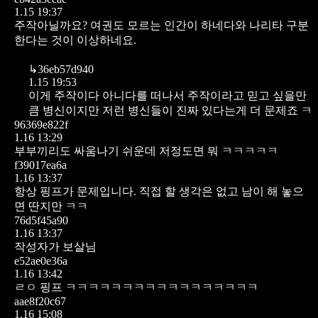
1.15 19:37
주작아닐까요? 여권도 모르는 인간이 하네다와 나리타 구분
한다는 것이 이상하네요.
↳
36eb57d940
1.15 19:53
이게 주작이다 아니다를 떠나서
주작이라고 믿고 싶을만
큼 병신이지만
저런 병신들이 진짜 있다는게 더 문제죠 ㅋ
96369e822f
1.16 13:29
부부끼리도 싸움나기 쉬운데
저정도면 뭐 ㅋㅋㅋㅋㅋ
f39017ea6a
1.16 13:37
항상 핑프가 문제입니다.
직접 할 생각은 없고 남이 해 놓으
면 딴지만 ㅋㅋ
76d5f45a90
1.16 13:37
작성자가 보살님
e52ae0e36a
1.16 13:42
ㄹㅇ 핑프 ㅋㅋㅋㅋㅋㅋㅋㅋㅋㅋㅋㅋㅋㅋㅋㅋㅋ
aae8f20c67
1.16 15:08