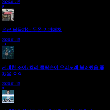
2026-01-15
9
은근 납득가는 두쫀쿠 판매처
2026-01-15
13
케데헌 조이: 켈리 클락슨이 우리노래 불러줬음 좋
겠음 ㅇㅇ
2026-01-15
8