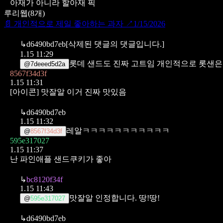
아재가 아니라 할아재 픽
루리웹
(
8
개)
📄
개인적으로 제일 좋아하는 과자
↗
1/15/2026
↳
d6490bd7eb
[삭제된 댓글의 댓글입니다.]
1.15 11:29
롯데 샌드도 진짜 고트임
개인적으로 롯샌은
@
7deeed5d2a
8567f34d3f
1.15 11:31
[아이콘]
맛잘알
이거 진짜 맛있음
↳
d6490bd7eb
1.15 11:32
레알ㅋㅋㅋㅋㅋㅋㅋㅋㅋㅋㅋ
@
8567f34d3f
595e317027
1.15 11:37
난 파인애플 샌드쿠키가 좋아
↳
bc8120f34f
1.15 11:43
맛잘알 인정합니다. 땅!땅!
@
595e317027
↳
d6490bd7eb