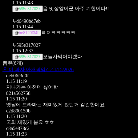
1.15 11:43
음 맛잘알이군 아주 기합이다!!
@
595e317027
↳
d6490bd7eb
1.15 11:44
ㄹㅇㅋㅋㅋㅋㅋ
@
bc8120f34f
↳
595e317027
1.15 12:37
오늘사먹어야겠다
@
595e317027
뽐뿌
(
6
개)
📄
이 과자 아재픽임?
↗
1/15/2026
deb06f3d0f
1.15 11:19
지나가는 아잰데 싫어함
821a562758
1.15 11:20
옛날에 드라마는 재미있게 봤던거 같긴한데요.
c2d890159b
1.15 11:20
국희 재밌게 봄요 ㅎㅎ
c8a5e878c2
1.15 11:23