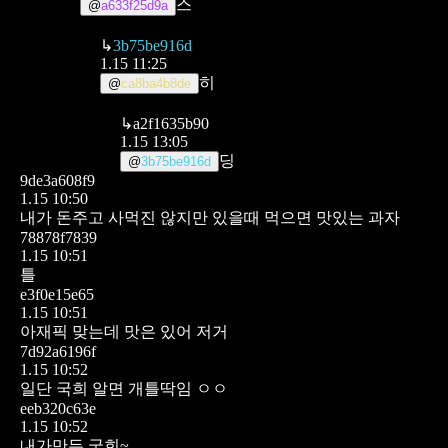
스
@
a633f25d9a
↳
3b75be916d
1.15 11:25
히
@
ca8ba4b8de
↳
a2f1635b90
1.15 13:05
딩
@
3b75be916d
9de3a608f9
1.15 10:50
내가 돈주고 사먹진 않지만 있을때 먹으면 맛있는 과자
78878f7839
1.15 10:51
틀
e3f0e15e65
1.15 10:51
아재픽 맞는데 맛은 있어 저거
7d92a6196f
1.15 10:52
일단 국희 알면 개틀딱임 ㅇㅇ
eeb320c63e
1.15 10:52
내가만든 국희~