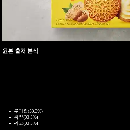
원본 출처 분석
루리웹
(
33.3%
)
뽐뿌
(
33.3%
)
펨코
(
33.3%
)