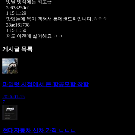
옛날 옛적에는 최고급
2c638250cf
1.15 11:29
맛있는데 목이 멕혀서 롯데샌드파입니다.ㅎㅎㅎ
28ae161798
1.15 11:50
저도 아잰데 싫어해요 ㅋㅋ
게시글 목록
파일럿 시점에서 본 항공모함 착함
2026-01-15
7
현대자동차 신차 가격 ㄷㄷㄷ