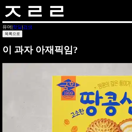
유머
|
핫딜
|
검색
목록으로
이 과자 아재픽임?