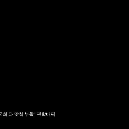
국희'와 맞춰 부활"
찐할배픽