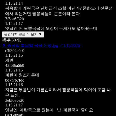
1.15 21:14
볶음밥에 계란국은 단체급식 조합 아닌가? 중화요리 전문점
에서 먹는거면 짬뽕국물이 근본이라 본다
3f6ea6f32b
1.15 21:17
옛날엔 저 짬뽕국물에 오징어 두세개도 넣어줬는데
웃긴대학 댓글 더 보기 ▼
뽐뿌
(
50
개)
📄
중국집 볶음밥 국물 논쟁.jpg
↗
1/15/2026
c3f892a9e0
1.15 21:15
계란
43f6f6a6b0
1.15 21:15
계란이 원조라든데
bd7f7b7fdc
1.15 21:16
지금은 볶음밥이 기름밥이라서 짬뽕국물에 먹어야 조금 나
은 느낌.
3ebf08ce20
1.15 21:17
옛날엔 계란국으로 줬는데 난 계란국이 좋아요
6a76eb9af5