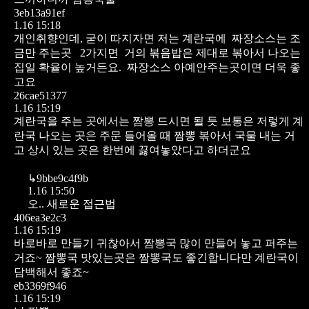
3eb13a91ef
1.16 15:18
개인취향인데, 굳이 따지자면 저는 계란국에 짜장소스는 조
금만 주는곳 2가지면 거의 볶음밥은 제대로 볶아서 나오는
집일 확율이 높거든요. 짜장소스 아예안주는곳이면 더욱 좋
고요
26cae51377
1.16 15:19
계란국을 주는 곳에서는 짬뽕 드시면 될 듯
보통은
저렇게 계
란국 나오는 곳은
주문 들어올 때 짬뽕 볶아서 국물 내는 거
고
상시 있는 곳은 한번에 끓여놓았다고 하더군요
↳
9bbe9c4f9b
1.16 15:50
오.. 새로운 접근법
406ea3e2c3
1.16 15:19
바로바로 만들기 귀찮아서 짬뽕국 많이 만들어 놓고 퍼주는
거죠~
짬뽕국 맛있는곳은 짬뽕국도 좋긴합니다만 계란국이
담백해서 좋죠~
eb3369f946
1.16 15:19