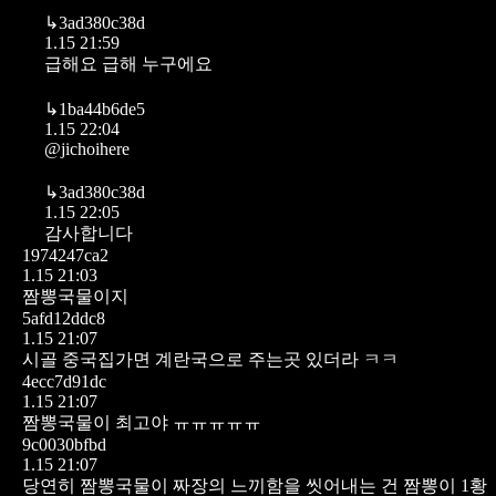
↳
3ad380c38d
1.15 21:59
급해요 급해 누구에요
↳
1ba44b6de5
1.15 22:04
@jichoihere
↳
3ad380c38d
1.15 22:05
감사합니다
1974247ca2
1.15 21:03
짬뽕국물이지
5afd12ddc8
1.15 21:07
시골 중국집가면 계란국으로 주는곳 있더라 ㅋㅋ
4ecc7d91dc
1.15 21:07
짬뽕국물이 최고야 ㅠㅠㅠㅠㅠ
9c0030bfbd
1.15 21:07
당연히 짬뽕국물이 짜장의 느끼함을 씻어내는 건 짬뽕이 1황