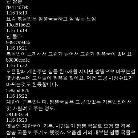
난 짬뽕
ffe41467eb
1.16 15:19
요즘 볶음밥은 짬뽕국물하고 잘 맞는 느낌
19cd81b623
1.16 15:19
난 둘다
939cc99446
1.16 15:21
볶음밥이 느끼해서 그런가 늙어서 그런가 짬뽕국이 좋네요
b0890cee1c
1.16 15:22
오픈할때 계란주던 집들 한 6개월 지나면 짬뽕으로 바꾸는걸
몇번봤는데 고객들이 짬뽕을 찾아요.
저건 그냥 시장수요가
바뀌는것도 한몫합니다.
5e8abdf82b
1.16 15:22
계란이 근본입니다. 짬뽕국물은 그냥 맛없는 기름밥집에서
맛 가릴려고 주는 정도..
281df33aef
1.16 15:23
옛날엔 계란국이 기본, 사람들이 짬뽕 국물로 요청 할 경우
짬뽕 국물로 주기도 했었죠. 요즘엔 거의 대부분 짬뽕 국물로