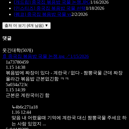
[
개드립
]
중국집 볶음밥 국물 논쟁.JPG
1/16/2026
[
인스티즈
]
중국집 볶음밥 국물 선택
1/18/2026
[
펨코
]
중국집 볶음밥 국물 vs
2/2/2026
출처 더 보기 (4개 남음) ▼
댓글
웃긴대학
(
50
개)
📄
중국집 볶음밥 국물 논쟁.jpg
↗
1/15/2026
1a73780459
1.15 14:38
볶음밥에 짜장이 있다 - 계란국 / 없다 - 짬뽕국물 근데 짜장
올라간 볶음밥 근본없긴함 ㅋㅋ
5a034a723c
1.15 14:39
근본은 계란국이긴 함
↳
4b6c271a18
1.16 12:44
맞음 내 어렸을때 기억에 계란국 대신 짬뽕국물 주세요 하
는 사람 있었지 ...