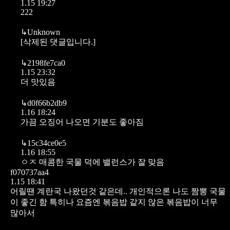
1.15 19:27
222
↳
Unknown
[삭제된 댓글입니다.]
↳
2198fe7ca0
1.15 23:32
더 맛있음
↳
d0f66b2db9
1.16 18:24
가끔 오징어 나오면 기분도 좋아짐
↳
15c34ce0e5
1.16 18:55
ㅇㅈ 매콤한 국물 덕에 밸런스가 잘 맞음
f070737aa4
1.15 18:41
어릴땐 계란국 나왔던것 같은데.. 개인적으론 나도 짬뽕 국물
이 좋긴 함 특히나 요즘엔 볶음밥 같지 않은 볶음밥이 너무
많아서