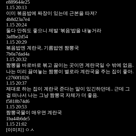
e889644e25
1.15 20:13
이미 볶음밥에 짜장이 있는데 근본을 따져?
4b8d23a7e4
1.15 20:24
둘다 안줘도 좋으니 제발 '볶음'밥을 내놓거라
3affbe2d54
1.15 20:29
볶음밥엔 계란국, 기름밥엔 짬뽕국
7b0a7dad4a
1.15 20:32
짬뽕을 바로바로 볶고 끓이는 곳이면 계란국일 수 밖에 없음.
나는 미리 끓여놓는 짬뽕이 별로라 계란국을 주는 집이 좋아.
c2760f1026
1.15 20:37
제대로 하는 집이 계란국 준다는 말이 있긴하던데.. 근데 그
걸 떠나서 나는 그냥 짬뽕국 자체가 더 좋음.
f5818b74d6
1.15 20:53
짬뽕국물이 매우면 계란국
1ba44b6de5
1.15 21:02
[이미지]
ㅇㅅ