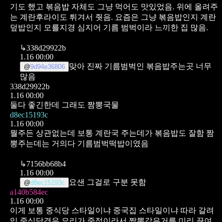
기도 했고 볶음밥 자체도 그냥 먹어도 맛있었음. 위에 올려주
는 계란후라이도 튀겨서 줫음. 요즘은 그냥 볶음밥인지 계란
덮밥인지 모를지경 심지어 기름 범벅이라 느끼한 집 많음.
↳
338d29922b
1.16 00:00
맞아 진짜 기름범벅인 볶음밥주는곳 너무
@
9d94e36806
많음
338d29922b
1.16 00:00
둘다 좋긴한데 그래도 짬뽕국물
d8ec15193c
1.16 00:00
뭘주든 상관없는데 보통 계란국 주는데가 볶음밥도 잘함
짬
뽕주는데는 거의다 기름범벅떡밥이였음
↳
7156bb68b4
1.16 00:00
요샌 그걸로 구분 못함
@
d8ec15193c
a140b584ec
1.16 00:00
이게 보통 중식당 스타일이냐 중국집 스타일이냐 따라 갈려
잉 중식당경우 요리가 중점이라서 짬뽕같은거를 미리 끓여