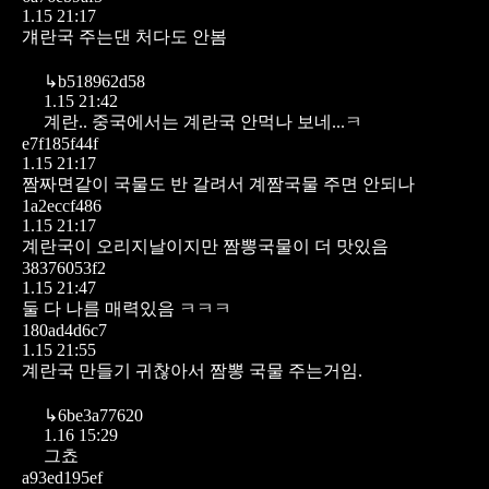
1.15 21:17
걔란국 주는댄 처다도 안봄
↳
b518962d58
1.15 21:42
계란..
중국에서는 계란국 안먹나 보네...ㅋ
e7f185f44f
1.15 21:17
짬짜면같이 국물도 반 갈려서 계짬국물 주면 안되나
1a2eccf486
1.15 21:17
계란국이 오리지날이지만 짬뽕국물이 더 맛있음
38376053f2
1.15 21:47
둘 다 나름 매력있음 ㅋㅋㅋ
180ad4d6c7
1.15 21:55
계란국 만들기 귀찮아서 짬뽕 국물 주는거임.
↳
6be3a77620
1.16 15:29
그쵸
a93ed195ef