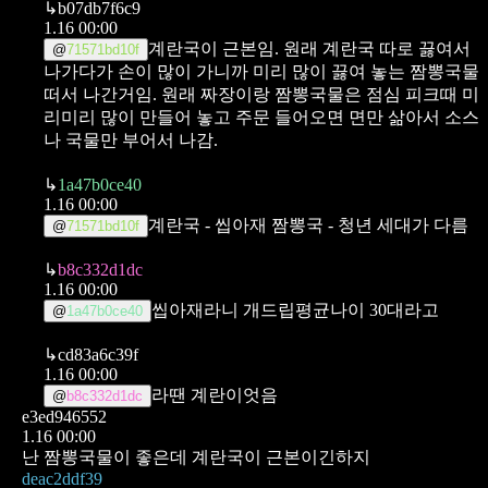
↳
b07db7f6c9
1.16 00:00
계란국이 근본임. 원래 계란국 따로 끓여서
@
71571bd10f
나가다가 손이 많이 가니까 미리 많이 끓여 놓는 짬뽕국물
떠서 나간거임.
원래 짜장이랑 짬뽕국물은 점심 피크때 미
리미리 많이 만들어 놓고 주문 들어오면 면만 삶아서 소스
나 국물만 부어서 나감.
↳
1a47b0ce40
1.16 00:00
계란국 - 씹아재
짬뽕국 - 청년
세대가 다름
@
71571bd10f
↳
b8c332d1dc
1.16 00:00
씹아재라니 개드립평균나이 30대라고
@
1a47b0ce40
↳
cd83a6c39f
1.16 00:00
라땐 계란이엇음
@
b8c332d1dc
e3ed946552
1.16 00:00
난 짬뽕국물이 좋은데 계란국이 근본이긴하지
deac2ddf39