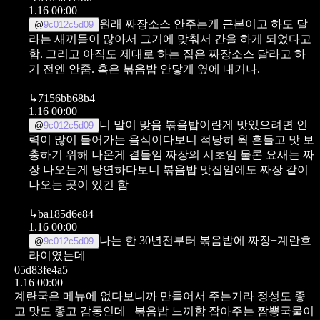
1.16 00:00
원래 짜장소스 안주는게 근본이고
하도 달
@
9c012c5d09
라는 새끼들이 많아서 그거에 맞춰서 간을 하게 되었다고
함. 그리고 아직도 제대로 하는 집은 짜장소스 달라고 하
기 전엔 안줌. 혹은 볶음밥 안닿게 옆에 내거나.
↳
7156bb68b4
1.16 00:00
니 말이 맞음
볶음밥이란게 맛있으려면 인
@
9c012c5d09
력이 많이 들어가는 음식이다보니
적당히 웍 흔들고 맛 보
충하기 위해 나온게 곁들임 짜장의 시초임
물론 요새는 짜
장 나오는게 당연하다보니
볶음밥 맛집임에도 짜장 같이
나오는 곳이 있긴 함
↳
ba185d6e84
1.16 00:00
나는 한 30년전부터 볶음밥에 짜장+계란흐
@
9c012c5d09
라이였는데
05d83fe4a5
1.16 00:00
계란국은 메뉴에 없다보니까 만들어서 주는거라 정성도 좋
고 맛도 좋고 감동인데
볶음밥 느끼함 잡아주는 짬뽕국물이