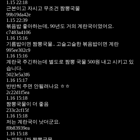
1.15 22:18
근본이고 자시고 무조건 짬뽕국물
99b19da42e
1.15 22:39
볶음밥 좋아하는데, 90년도 거의 계란국이였어요.
c7483a4106
1.16 15:16
기름밥이면 짬뽕국물..
고슬고슬한 볶음밥이면 계란
995ee302c9
1.16 15:16
계란국 주긴하는데 별도로 짬뽕 국물 500원 내고 시키고 있
습니다.
5023e5a3f6
1.16 15:17
반반씩 주면 안될려나요 ㅎㅎ
2c22d1f5ea
1.16 15:18
짬뽕국물이 더 좋음
233c2cf15f
1.16 15:18
저는 계란국이 낫더군요.
f0b83939ea
1.16 15:18
느끼하니까 짬뽕국물