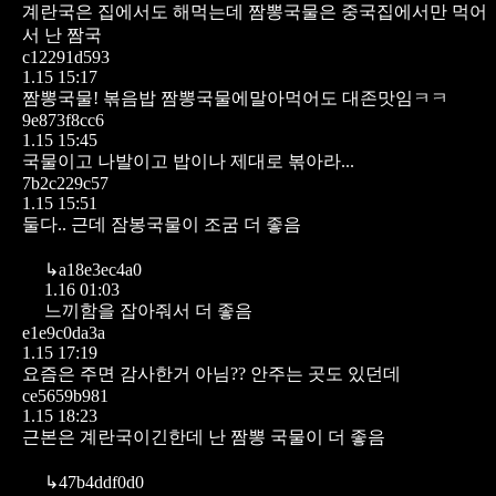
계란국은 집에서도 해먹는데 짬뽕국물은 중국집에서만 먹어
서 난 짬국
c12291d593
1.15 15:17
짬뽕국물! 볶음밥 짬뽕국물에말아먹어도 대존맛임ㅋㅋ
9e873f8cc6
1.15 15:45
국물이고 나발이고 밥이나 제대로 볶아라...
7b2c229c57
1.15 15:51
둘다.. 근데 잠봉국물이 조굼 더 좋음
↳
a18e3ec4a0
1.16 01:03
느끼함을 잡아줘서 더 좋음
e1e9c0da3a
1.15 17:19
요즘은 주면 감사한거 아님?? 안주는 곳도 있던데
ce5659b981
1.15 18:23
근본은 계란국이긴한데 난 짬뽕 국물이 더 좋음
↳
47b4ddf0d0