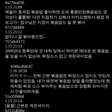
9a279ea056
1.15 21:09
얘들아 중국집 볶음밥 좋아하면 요새 홍콩반점볶음밥도 생
각보다 훌륭해! 다만 지점차가 심해서 카카오맵에서 평점 꼭
보고가~ 점수낮은 지점이 볶음밥도 잘 못 볶아
6717dd449f
1.15 21:12
밥이나 잘 볶아줬으면...
757a9c8173
1.15 21:13
2000년대 중후반에 모 대학 앞에서 먹어본 제대로 된 볶음밥
을 잊을 수가 없는데, 짜장소스 없고 계란국이었음
↳
06bcd6dc87
1.16 10:59
이거 ㄹㅇ......진짜 근본 볶음밥은 짜장소스 없이도 맛있게
먹을수 있었음. 내가 예전에 볶음밥 정말 좋아했었는데 현
재처럼 짜장 소스 부어주는 볶음밥으로 정형화 되어가면
서 안좋아하게됨.
51a35f966d
1.15 21:14
[움짤]
근본은 계란국이지
623314690e