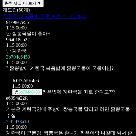
뽐뿌 댓글 더 보기 ▼
개드립
(
50
개)
📄
중국집 볶음밥 국물 논쟁
↗
1/15/2026
9f798e7e55
1.15 00:00
난 짬뽕국물이 좋아~
96a018eb22
1.15 00:00
난 계란국
3b704c6453
1.15 00:00
? 짬뽕밥에 계란국 볶음밥에 짬뽕국물이 국룰아님?
↳
0f32d9c4e6
1.15 00:00
짬뽕밥에 계란국을 따로 준다고???
@
3b704c6453
a6394a22fe
1.15 00:00
기본은 계란국인데 주방에 짱뽕국물 달라고 하면 짬뽕국물
주심
2cf2d33a1d
1.15 00:00
계란국이 근본임. 짬뽕국은 존나게 짬뽕이랑 나갈때 써서 존