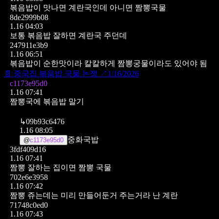
볶음밥이 맛나면 계란국인데 아니면 짬뽕국물
8de2999b08
1.16 04:03
보통 볶음밥 잘하면 계란국 주던데
247911e3b9
1.16 06:51
볶음밥이 순한맛이라 칼칼하게 짬뽕궁물이라도 있어야 됨
📄
중국집 볶음밥 국물 논쟁
↗
1/16/2026
c1173e95d0
1.16 07:41
짬뽕국에 볶음밥 말기
↳
09b93c6476
1.16 08:05
중화국밥
@
c1173e95d0
3fdf409d16
1.16 07:41
짬뽕 잘하는 집이면 짬뽕 국물
702e6e3958
1.16 07:42
짬뽕 쥬는데는 미리 만들어둔거 주는거라 난 계란
71748c0ed0
1.16 07:43