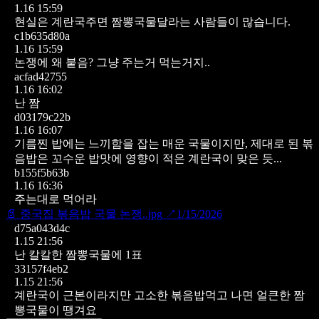
1.16 15:59
현실은 계란국주면 짬뽕국물달라는 사람들이 많습니다.
c1b635d80a
1.16 15:59
논쟁에 왜 붙음?
그냥 주는거 먹는거지..
acfad42755
1.16 16:02
난 짬
d03179c22b
1.16 16:07
기름찐 밥에는 느끼함을 잡는 매운 국물이지만,
제대로 된 볶
음밥은 꼬수운 밥맛에 영향이 적은 계란국이 맞은 듯...
b155f5b63b
1.16 16:36
주는대로 먹어라
📄
중국집 볶음밥 국물 논쟁..jpg
↗
1/15/2026
d75a043d4c
1.15 21:56
난 칼칼한 짬뽕국물에 1표
33157f4eb2
1.15 21:56
계란국이 근본이라지만 고소한 볶음밥먹고 나면 얼큰한 짬
뽕국물이 땡겨요