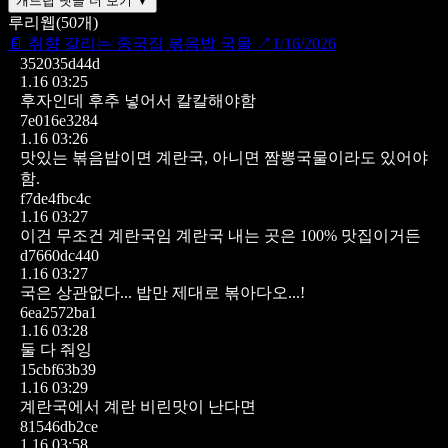
개드립 댓글 더 보기 ▼
루리웹
(
50
개)
📄
취향 갈리는 중국집 볶음밥 국물
↗
1/16/2026
352035d44d
1.16 03:25
후자인데 후추 넣어서 칼칼해야함
7e016e3284
1.16 03:26
맛있는 볶음밥이면 계란국, 아니면 짬뽕국물이라도 있어야
함.
f7de4fbc4c
1.16 03:27
이건 무조건 계란국임
계란국 내는 곳은 100% 맛집이거든
d7660dc440
1.16 03:27
국은 상관없다... 밥만 제대로 볶아다오...!
6ea2572ba1
1.16 03:28
둘 다 줘잉
15cbf63b39
1.16 03:29
계란국에서 계란 비린맛이 난다면
81546db2ce
1.16 03:58