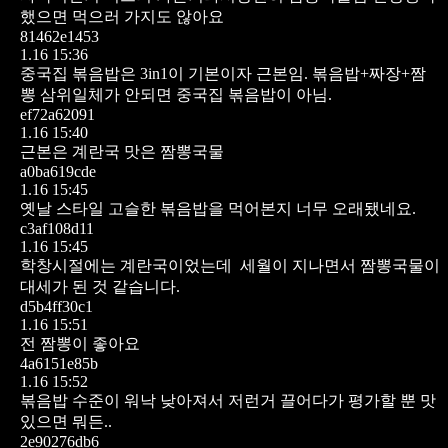
했으면 먹으러 가지도 않아요
81462e1453
1.16 15:36
중국집 볶음밥은 3in1이 기본이자 근본임.
볶음밥+짜장+짬
뽕 삼위일체가 안되면 중국집 볶음밥이 아님.
ef72a62091
1.16 15:40
근본은 계란국
맛은 짬뽕국물
a0ba619cde
1.16 15:45
옛날 스타일 고슬한 볶음밥을 먹어본지 너무 오래됐네요.
c3af108d11
1.16 15:45
학창시절에는 계란국이었는데 세월이 지나면서 짬뽕국물이
대세가 된 것 같습니다.
d5b4ff30c1
1.16 15:51
전 짬뽕이 좋아요
4a6151e85b
1.16 15:52
볶음밥 수준이 워낙 낮아져서 저런거 끌어다가 평가할 뿐 맛
있으면 뭐든..
2e90276db6