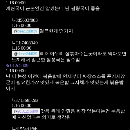
1.16 00:00
계란국이 근본인건 알겠는데
난 짬뽕국이 좋음
↳
8d5603f883
1.16 00:00
얼큰한게 땡기지
@
deac2ddf39
↳
f1b7408940
1.16 00:00
ㄹㅇ 아무리 잘볶아주는곳이라도 먹다보면
@
deac2ddf39
느끼해서
얼큰한 짬뽕국은 필수임
9c012c5d09
1.16 00:00
난 이 논쟁 이전에 볶음밥에 언제부터 짜장소스를 준거지??
굳이 필요한가??
맛있게 볶은밥 그자체가 맛있는게 볶음밥
이지
↳
3713b852da
1.16 00:00
맞음 원래 안줬음
짜장 얹는다는건 볶음밥
@
9c012c5d09
에 자신없다는 의미로 생각됨
↳
d155a41fbb