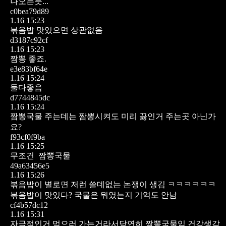
나오는듯...
c0bea79d89
1.16 15:23
볶음밥 맛있으면 상관없음
d3187c92cf
1.16 15:23
짬뽕 좋죠.
e3e83bf64e
1.16 15:24
둘다좋음
d7744845dc
1.16 15:24
짬뽕국물 주는데는 짬뽕시켜도 미리 끓인거 주는곳 아닌가
요?
f93cf0f9ba
1.16 15:25
무조건 짬뽕국물
49a63456e5
1.16 15:26
볶음밥이 별로면 저런 쓸데없는 논쟁이 생김 ㅋㅋㅋㅋㅋㅋ
볶음밥이 맛있다? 국물은 뭐였는지 기억도 안남
cf4b57dc12
1.16 15:31
자극적인거 먹으러 가는거라서당연히 짬뽕국물임 건강생각