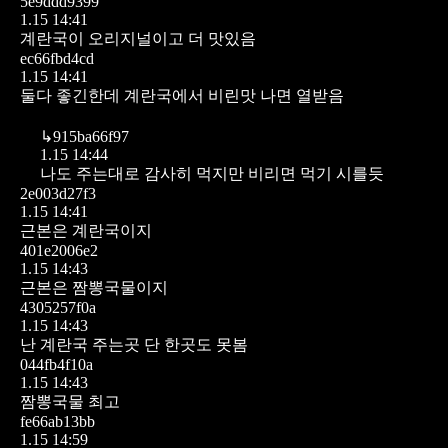
5e9ddd9399
1.15 14:41
계란국이 오리지널이고 더 맛있음
ec66fbd4cd
1.15 14:41
둘다 좋긴한데 계란국에서 비린맛 나면 열받음
↳
915ba66f97
1.15 14:44
나도 주는대로 감사히 먹지만 비리면 먹기 시를듯
2e003d27f3
1.15 14:41
근본은 계란국이지
401e2006e2
1.15 14:43
근본은 짬뽕국물이지
4305257f0a
1.15 14:43
난 계란국 주는곳 단 한곳도 못봄
044fb4f10a
1.15 14:43
짬뽕국물 최고
fe66ab13bb
1.15 14:59