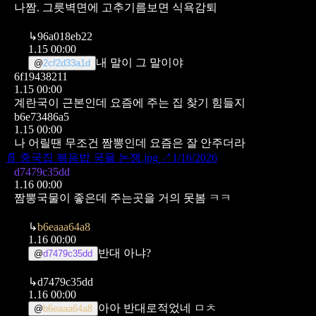
나짬. 그릇벽면에 고추기름보면 식욕감퇴
↳
96a018eb22
1.15 00:00
내 말이 그 말이야
@
2cf2d33a1d
6f19438211
1.15 00:00
계란국이 근본인데 요즘에 주는 집 찾기 힘들지
b6e73486a5
1.15 00:00
나 어릴땐 무조건 짬뽕인데 요즘은 잘 안주더라
📄
중국집 볶음밥 국물 논쟁.jpg
↗
1/16/2026
d7479c35dd
1.16 00:00
짬뽕국물이 좋은데 주는곳을 거의 못봄 ㅋㅋ
↳
b6eaaa64a8
1.16 00:00
반대 아냐?
@
d7479c35dd
↳
d7479c35dd
1.16 00:00
아아 반대로적었네 ㅁㅊ
@
b6eaaa64a8