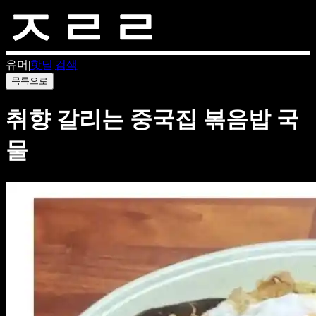
유머
|
핫딜
|
검색
목록으로
취향 갈리는 중국집 볶음밥 국
물