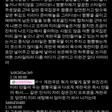
놓거나 하지않음 그러다보니 짬뽕자체가 깔끔한 스타일이
주로많음 근데 일반 중국집경우 짬뽕은 당연한거고 탕수육
같은 튀김도 미리다 준비해놓음 그러다보니 짬뽕을 끓이고
애매하게 남은것들을 보통 새로끓인거에 합쳐서씀 근데 이
게 나쁜건 아니고 오히려 미리끓여놓은거랑 합치면 조금더
진하게 나오기는해서 좋아하는 사람도 많음 여튼 중국집은
미리 끓여 놓으니 굳이 계란국을 안만들어놓고 있는거 퍼주
는거고 중식당 스타일은 짬뽕국물 이거 주자고 짬뽕볶는게
더 코스트가 많이들지 계란국 해봐야 육수에 계란이랑 조미
료만 넣어주고 밥솥에 넣어서 보온해두면 하루종일 쓰거든
여튼 스타일따라 다름 어디가 근본이고 이런건 없다 이마리
야
↳
663d5ac3e9
1.16 00:00
ㄹㅇ 계란국은 뭐가 어떻게 잘못 퍼진건지
@
a140b584ec
미리 만들어 두는 짬뽕국물과 다르게 계란국은 즉시 만들
어 줘서......
같은 인식이 자리 잡은건지 모르겠음 계란국
도 당연히 미리 세팅해서 담아둔거 퍼서 나가는데
3dd6450480
1.16 00:00
집 근처에 맛있는 짬뽕집 있는데 여기 볶음밥 기깔나게 볶아