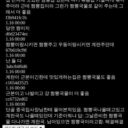
주더라
근데 짬뽕집이라 그런가 짬뽕국물로 같이 주는데 그
래서 더 좋음
f3b941fc1b
1.16 00:00
당연 짬이지
d0d23474ec
1.16 00:00
짬뽕이랑시키면 짬뽕주고 우동이랑시키면 계란주던데
67b619cf9f
1.16 00:00
난 듈 다
3abc84f6d6
1.16 00:00
계란이 근본이긴한데 맛있게하는집은 짬뽕국물도 좋음
c1654d3525
1.16 00:00
근본이고 나발이고 걍 짬뽕국물이 더 좋음
cc6732ed02
1.16 00:00
단골 중국집사장님한테 물어본적있음. 짬뽕국나올때고있고
계란국도 나올때있던데 기준이뭐냐 답: 그날준비한 짬뽕국
물 다나가면 계란국. 남아있으면 짬뽕국이라고함. 해결해결