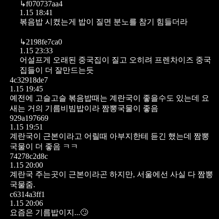
↳
f070737aa4
1.15 18:41
볶음밥 시켰는게 밥이 질면 분노를 참기 힘들더라
↳
2198fe7ca0
1.15 23:33
어설프게 오래된 중국집이 질고 오히려 프렌차이즈 중국
집들이 더 잘만드는듯
4c32918de7
1.15 19:45
예전에 고슬고슬 볶음밥때는 계란국이 좋을수도 있는데 요
새는 거의 기름비빔밥이라 짬뽕국물이 좋음
929a197669
1.15 19:51
계란국이 근본이라고 어릴때 아부지한테 듣긴 했는데 짬뽕
국물이 더 좋음 ㅋㅋ
74278c2d8c
1.15 20:00
계란국 주는곳이 근본이라곤 하지만, 서울에선 사실 다 짬뽕
국물줌.
c6314a3ff1
1.15 20:06
요즘은 기름밥이지...🙄