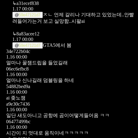
↳
a31ecef838
1.17 00:00
ㅈㄴ 언제 갈리나 기대하고 있었는데..안빨
@
59e47121d7
려들어가는거 보고 실망함..시팔ai
↳
8a83acee12
1.17 00:00
GTA5에서 봄
@
59e47121d7
34e722b04c
1.16 00:00
얼마나 꿀잼드립을 들었길래
06ec6efbc8
1.16 00:00
얼마나 신나길래 덤블링을 하네
54882bed9a
1.16 00:00
ai 좆노잼
a9e30c7436
1.16 00:00
일단 새도아니고 공항에 곰이어떻게들어옴 ㅋㅋ
06477499bc
1.16 00:00
시간이 지 멋대로 움직이네ㅋㅋㅋㅋㅋ