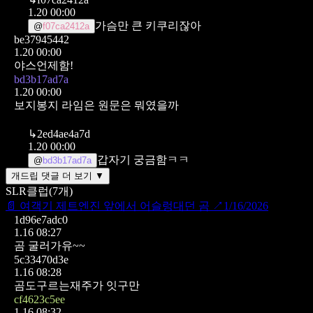
1.20 00:00
가슴만 큰 키쿠리잖아
@
f07ca2412a
be37945442
1.20 00:00
야스언제함!
bd3b17ad7a
1.20 00:00
보지봉지 라임은 원문은 뭐였을까
↳
2ed4ae4a7d
1.20 00:00
갑자기 궁금함ㅋㅋ
@
bd3b17ad7a
개드립 댓글 더 보기 ▼
SLR클럽
(
7
개)
📄
여객기 제트엔진 앞에서 어슬렁대던 곰
↗
1/16/2026
1d96e7adc0
1.16 08:27
곰 굴러가유~~
5c33470d3e
1.16 08:28
곰도구르는재주가 잇구만
cf4623c5ee
1.16 08:32