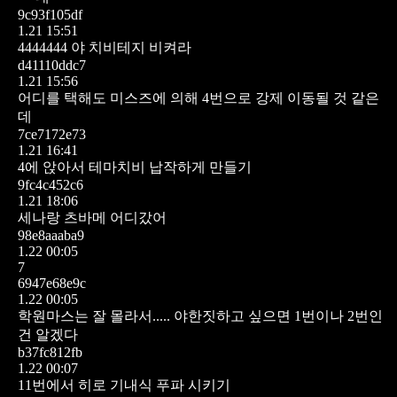
9c93f105df
1.21 15:51
4444444
야 치비테지 비켜라
d41110ddc7
1.21 15:56
어디를 택해도 미스즈에 의해 4번으로 강제 이동될 것 같은
데
7ce7172e73
1.21 16:41
4에 앉아서 테마치비 납작하게 만들기
9fc4c452c6
1.21 18:06
세나랑 츠바메 어디갔어
98e8aaaba9
1.22 00:05
7
6947e68e9c
1.22 00:05
학원마스는 잘 몰라서.....
야한짓하고 싶으면 1번이나 2번인
건 알겠다
b37fc812fb
1.22 00:07
11번에서 히로 기내식 푸파 시키기