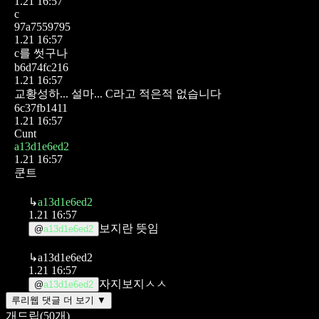
1.21 16:57
c
97a7559795
1.21 16:57
c를 썻구나
b6d74fc216
1.21 16:57
교황성하... 설마...
C라고 적은적 없습니다
6c37fb1411
1.21 16:57
Cunt
a13d1e6ed2
1.21 16:57
쿤트
↳
a13d1e6ed2
1.21 16:57
보지란 뜻임
@
a13d1e6ed2
↳
a13d1e6ed2
1.21 16:57
자지보지ㅅㅅ
@
a13d1e6ed2
루리웹 댓글 더 보기 ▼
개드립
(
50
개)