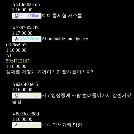
↳
51dddb61d5
1.16 00:00
ㄷㄷ 통제형 개소름
@
822cd298ad
↳
736200a7f5
1.17 00:00
Abominable Intelligence
@
0e94068c9c
cfff6ea9b7
1.16 00:00
AI
59e47121d7
1.16 00:00
실제로 저렇게 가까이가면 빨려들어가지?
↳
a2e5f03e45
1.16 00:00
사고영상중에 사람 빨려들어가서 갈린거있
@
59e47121d7
을걸
↳
8e93cde88d
1.16 00:00
ㅇㅇ 믹서기행 당함
@
59e47121d7