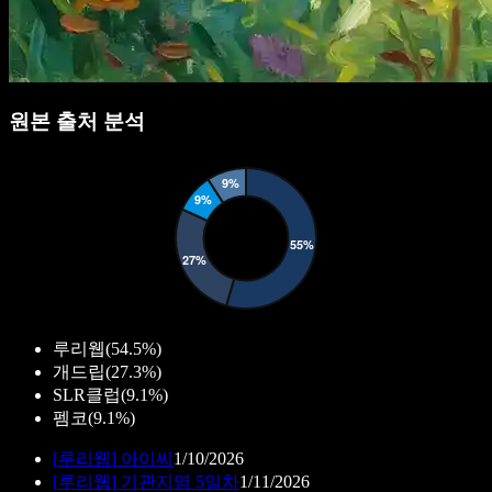
원본 출처 분석
루리웹
(
54.5%
)
개드립
(
27.3%
)
SLR클럽
(
9.1%
)
펨코
(
9.1%
)
[
루리웹
]
아이씨
1/10/2026
[
루리웹
]
기관지염 5일차
1/11/2026