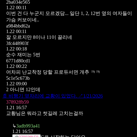
2ba034e565
1.22 00:11
이번 건 다 누군지 모르겠담... 일단 1, 2, 12번 옆의 여자들이
가슴 커보이네..
a984bbd62a
1.22 00:11
잘 모르지만 8이나 11이 끌리네
3fc448903f
1.22 00:18
순수 재미는 5번
6771d80cd1
1.22 00:22
어차피 난교착정 당할 프로듀서면 개추 ㅋㅋ
5c1e5c673b
1.22 09:00
2 아니면 12인데
📄
비행기 옆자리에 교황이 있었다.
↗
1/21/2026
37892ffb59
1.21 16:57
교황님은 뭐라고 썻길레 고치는걸까
↳
3adb993a41
1.21 16:57