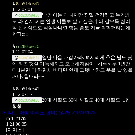
↳
8ab51dc647
1.12 07:01
난 게이는 아니지만 정말 건강하고 누가봐
@
cd2805ae26
도 와 간지 쩌는 인생 아들로 살고 싶은데
왜 갈수록 심리
적 신체적으로 박살나니깐 힘듬 숨도 지금 헉헉거리는게
함정;;;;;
↳
cd2805ae26
1.12 07:04
일단 마음 다잡아라. 뼈시리게 추운 날도 낮
@
8ab51dc647
이 되면 햇살 가득해지고 포근해지잖아..
하루하루 1년만
더 1년만 더 하면서 버티면 언제 그랬냐 하고 웃을 날 있을
거다. 힘내라~~
↳
8ab51dc647
1.12 07:17
20대 시절도 30대 시절도 40대 시절도....힝
@
cd2805ae26
힝힝
📄
나는 어쩜 이리도 귀여운걸까
↗
1/21/2026
ffe1a7170d
1.21 08:35
[아이콘]