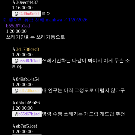
↳
30eecf4437
1.16 00:00
ㄹㅇ
@
24dfba9d9d
📄
옆자리 유급 선배 manhwa
↗
1/20/2026
b55d67b1ad
1.20 00:00
쓰레기만화는 쓰레기통으로
↳
3d1738cec3
1.20 00:00
쓰레기만화는 다같이 봐야지 이게 무슨 소
@
b55d67b1ad
리야
↳
849ab14a54
1.20 00:00
내 안구는 아직 그정도로 더럽지 않다구
@
3d1738cec3
↳
d5beb69b86
1.20 00:00
명령 수행
쓰레기는 개드립
개드립 추천
@
b55d67b1ad
↳
eb7ef51cef
1.20 00:00