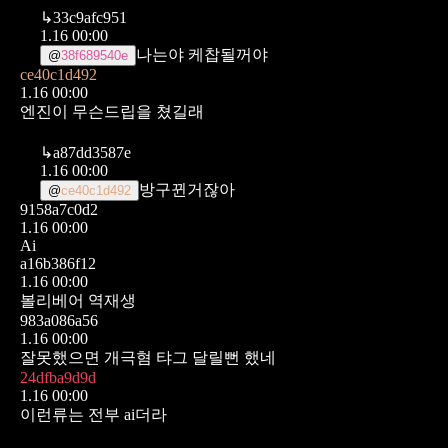
↳
33c9afc951
1.16 00:00
나는야 케찹될꺼야
@
38f689540e
ce40c1d492
1.16 00:00
엔진이 무슨드립을 쳤길래
↳
a87dd3587e
1.16 00:00
방구뀐거잖아
@
ce40c1d492
9158a7c0d2
1.16 00:00
Ai
a16b386f12
1.16 00:00
볼리베어 역재생
983a086a56
1.16 00:00
잘못했으면 개극혐 탸그 달릴뻔 했네
24dfba9d9d
1.16 00:00
이런류는 전부 ai더라