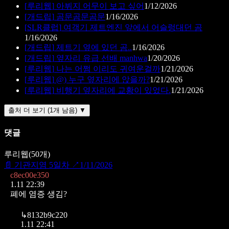
[
루리웹
]
아뷔지 어무이 보고 싶어
1/12/2026
[
개드립
]
곰문곰문곰문
1/16/2026
[
SLR클럽
]
여객기 제트엔진 앞에서 어슬렁대던 곰
1/16/2026
[
개드립
]
제트기 옆에 있던 곰..
1/16/2026
[
개드립
]
옆자리 유급 선배 manhwa
1/20/2026
[
루리웹
]
나는 어쩜 이리도 귀여운걸까
1/21/2026
[
루리웹
]
@) 누구 옆자리에 앉을까?
1/21/2026
[
루리웹
]
비행기 옆자리에 교황이 있었다.
1/21/2026
출처 더 보기 (1개 남음) ▼
댓글
루리웹
(
50
개)
📄
기관지염 5일차
↗
1/11/2026
c8ec00e350
1.11 22:39
폐에 염증 생김?
↳
8132b9c220
1.11 22:41