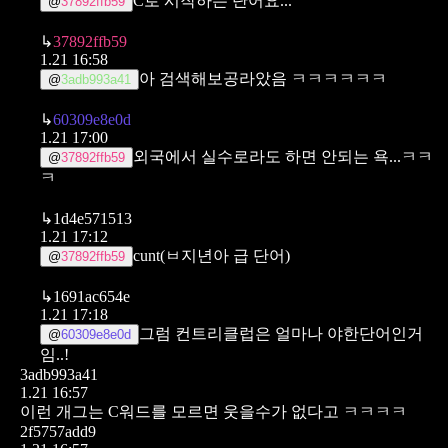
C로 시작하는 단어요...
@
37892ffb59
↳
37892ffb59
1.21 16:58
아 검색해보공라았음 ㅋㅋㅋㅋㅋㅋ
@
3adb993a41
↳
60309e8e0d
1.21 17:00
외국에서 실수로라도 하면 안되는 욕...ㅋㅋ
@
37892ffb59
ㅋ
↳
1d4e571513
1.21 17:12
cunt(ㅂ지년아 급 단어)
@
37892ffb59
↳
1691ac654e
1.21 17:18
그럼 컨트리클럽은 얼마나 야한단어인거
@
60309e8e0d
임..!
3adb993a41
1.21 16:57
이런 개그는 C워드를 모르면 웃을수가 없다고 ㅋㅋㅋㅋ
2f5757add9