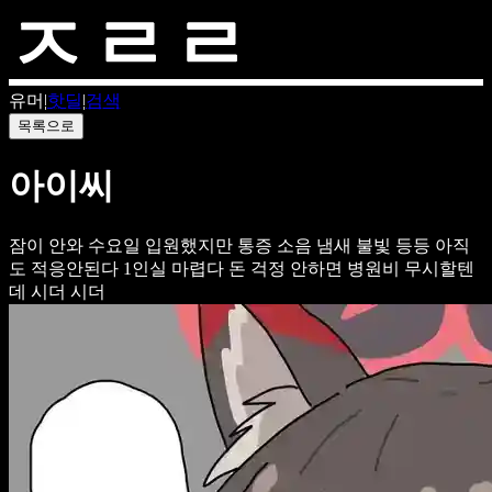
유머
|
핫딜
|
검색
목록으로
아이씨
잠이 안와
수요일 입원했지만
통증 소음 냄새 불빛 등등
아직
도 적응안된다
1인실 마렵다
돈 걱정 안하면 병원비 무시할텐
데
시더 시더