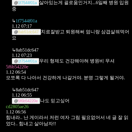
살아있는게 괼로움인거지...6일째 병원 입원
@
1f7544f01a
중
↳
1f7544f01a
1.12 07:17
치료잘받고 퇴원해써 엄니랑 삼겹살꿔먹어
@
8ab51dc647
요
↳
8ab51dc647
1.12 07:23
우리 형제도 건강해야혀 병원비 무셔
@
1f7544f01a
5f6b54220e
1.12 06:54
모쪼록 다 나아서 건강하게 나갈거야.
분명 그렇게 될거야.
↳
8ab51dc647
1.12 06:55
나도 믿고싶어
@
5f6b54220e
cd2805ae26
1.12 06:56
힘내라..
난 게이라서 저런 여자 그림 필요없어서 네 글 잘 읽
었다.. 힘내고 살아남자!!