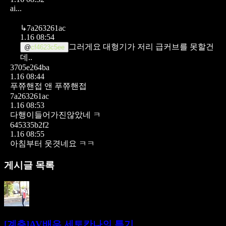
ai...
↳
7a263261ac
1.16 08:54
그러게요 대형기가 저리 급커브를 못할건
@
cf4623c5ee
데..
3705e264ba
1.16 08:44
푸쮸핸접 앤 푸쮸핸접
7a263261ac
1.16 08:53
다행이들어가진않았네 ㅋ
645335b2f2
1.16 08:55
아침부터 웃겻네요 ㅋㅋ
게시글 목록
[계층]AV배우 세토칸나의 특기