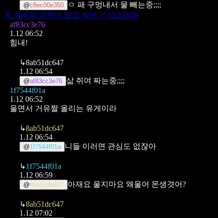
ㅇ 패 구멍내서 물 빼는중;;;;
@
c8ec00e350
📄
아뷔지 어무이 보고 싶어
↗
1/12/2026
af83cc3e76
1.12 06:52
힘내!
↳
8ab51dc647
1.12 06:54
삶 쥐여 짜는중;;;;
@
af83cc3e76
1f7544f01a
1.12 06:52
울면서 거유짤 올리는 유게이라
↳
8ab51dc647
1.12 06:54
니들 이러면 관심도 없잖아
@
1f7544f01a
↳
1f7544f01a
1.12 06:59
아재요 울지마요 왜울어 몬생겻어?
@
8ab51dc647
↳
8ab51dc647
1.12 07:02