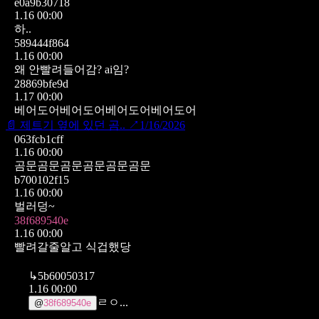
e0a9b30718
1.16 00:00
하..
589444f864
1.16 00:00
왜 안빨려들어감? ai임?
28869bfe9d
1.17 00:00
베어도어베어도어베어도어베어도어
📄
제트기 옆에 있던 곰..
↗
1/16/2026
063fcb1cff
1.16 00:00
곰문곰문곰문곰문곰문곰문
b700102f15
1.16 00:00
벌러덩~
38f689540e
1.16 00:00
빨려갈줄알고 식겁했당
↳
5b60050317
1.16 00:00
ㄹㅇ...
@
38f689540e