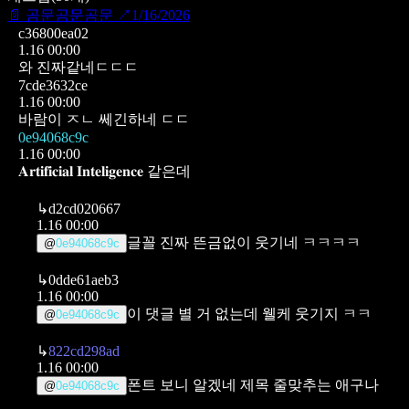
📄
곰문곰문곰문
↗
1/16/2026
c36800ea02
1.16 00:00
와 진짜같네ㄷㄷㄷ
7cde3632ce
1.16 00:00
바람이 ㅈㄴ 쎄긴하네 ㄷㄷ
0e94068c9c
1.16 00:00
𝐀𝐫𝐭𝐢𝐟𝐢𝐜𝐢𝐚𝐥 𝐈𝐧𝐭𝐞𝐥𝐢𝐠𝐞𝐧𝐜𝐞 같은데
↳
d2cd020667
1.16 00:00
글꼴 진짜 뜬금없이 웃기네 ㅋㅋㅋㅋ
@
0e94068c9c
↳
0dde61aeb3
1.16 00:00
이 댓글 별 거 없는데 웰케 웃기지 ㅋㅋ
@
0e94068c9c
↳
822cd298ad
1.16 00:00
폰트 보니 알겠네 제목 줄맞추는 애구나
@
0e94068c9c