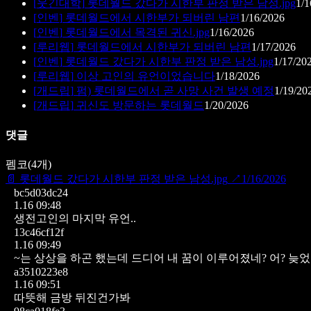
[
웃긴대학
]
롯데월드 갔다가 시한부 판정 받은 남성.jpg
1/1
[
인벤
]
롯데월드에서 시한부가 되버린 남편
1/16/2026
[
인벤
]
롯데월드에서 목격된 귀신.jpg
1/16/2026
[
루리웹
]
롯데월드에서 시한부가 되버린 남편
1/17/2026
[
인벤
]
롯데월드 갔다가 시한부 판정 받은 남성.jpg
1/17/20
[
루리웹
]
이상 고인의 유언이었습니다
1/18/2026
[
개드립
]
펌) 롯데월드에서 곧 사망 사건 발생 예정
1/19/20
[
개드립
]
귀신도 방문하는 롯데월드
1/20/2026
댓글
펨코
(
4
개)
📄
롯데월드 갔다가 시한부 판정 받은 남성.jpg
↗
1/16/2026
bc5d03dc24
1.16 09:48
생전고인의 마지막 유언..
13c46cf12f
1.16 09:49
~는 상상을 하곤 했는데 드디어 내 꿈이 이루어졌네?
어? 늦
a3510223e8
1.16 09:51
따뜻해 금방 뒤진건가봐