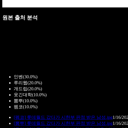
원본 출처 분석
인벤
(
30.0%
)
루리웹
(
20.0%
)
개드립
(
20.0%
)
웃긴대학
(
10.0%
)
뽐뿌
(
10.0%
)
펨코
(
10.0%
)
[
펨코
]
롯데월드 갔다가 시한부 판정 받은 남성.jpg
1/16/20
[
뽐뿌
]
롯데월드 갔다가 시한부 판정 받은 남성.jpg
1/16/20