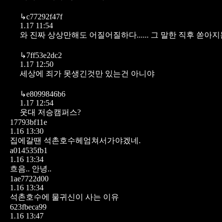
↳
c77292f47f
1.17 11:54
와 진짜 상상만해도 어질어질하다...... 그 말한 직후 쏟
↳
7ff53e2dc2
1.17 12:50
세상에 죄가 못생긴것만 있는건 아니야
↳
e8099846b6
1.17 12:54
웃대 저승캠퍼스?
17793bf11e
1.16 13:30
집에갈땐 석촌호수헤엄쳐서가야겠네.
a014535fb1
1.16 13:34
흐음.. 안녕..
1ae7722d00
1.16 13:34
석촌호수에 물귀신이 사는 이유
623fbeca99
1.16 13:47