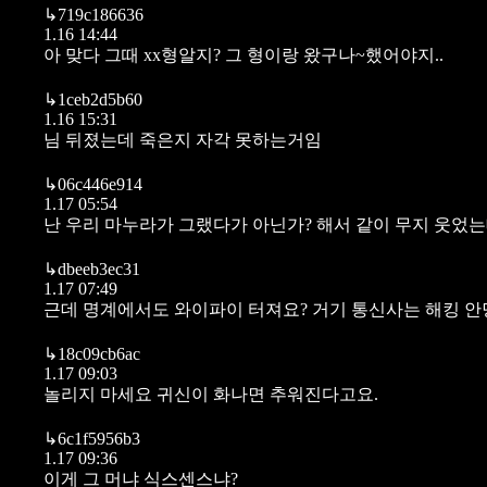
↳
719c186636
1.16 14:44
아 맞다 그때 xx형알지? 그 형이랑 왔구나~했어야지..
↳
1ceb2d5b60
1.16 15:31
님 뒤졌는데 죽은지 자각 못하는거임
↳
06c446e914
1.17 05:54
난 우리 마누라가 그랬다가 아닌가? 해서 같이 무지 웃었는
↳
dbeeb3ec31
1.17 07:49
근데 명계에서도 와이파이 터져요? 거기 통신사는 해킹 
↳
18c09cb6ac
1.17 09:03
놀리지 마세요 귀신이 화나면 추워진다고요.
↳
6c1f5956b3
1.17 09:36
이게 그 머냐 식스센스냐?