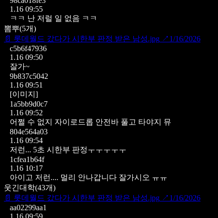
98ca018fe3
1.16 09:55
ㅋㅋ 난 저럴 일 없음 ㅋㅋ
뽐뿌
(
5
개)
📄
롯데월드 갔다가 시한부 판정 받은 남성.jpg
↗
1/16/2026
c5b6f47936
1.16 09:50
잘가~
9b837c5042
1.16 09:51
[이미지]
1a5bb9d0c7
1.16 09:52
어쩔 수 없지 자이로드롭 안전바 풀고 타야지 뮤
804e564a03
1.16 09:54
저런... 5초 시한부 판정ㅜㅜㅜㅜㅜ
1cfea1b64f
1.16 10:17
아이고 저런.... 멀리 안나갑니다 잘가시오 ㅠㅠ
웃긴대학
(
43
개)
📄
롯데월드 갔다가 시한부 판정 받은 남성.jpg
↗
1/16/2026
aa02299aa1
1.16 09:59