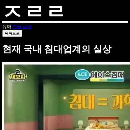
유머
|
핫딜
|
검색
목록으로
현재 국내 침대업계의 실상