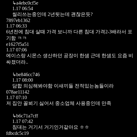
↳
a4ebc0cf5e
1.17 06:54
씰리쓰는중인데 2년됫는데 괜찮은듯?
7897eb1362
1.17 06:33
6년전에 침대 살때 가격 보니까 다른 침대 가격2-3배라서 포
기함 ㅋㅋ
e1627f5a51
1.17 07:06
에이스랑 시몬스 생산하던 공장이 한샘
근데 한샘도 요즘 비
싸졌더라..
↳
be846cc746
1.17 08:00
담합 의심해봐야함 이새끼들 전적있는놈들이라
078ae11142
1.17 07:10
저 집안 꼴뵈기 싫어서 중소업체 사용중인데 만족
↳
b6c71a7cff
1.17 07:42
침대는 거기서 거기인거같아요 ㅎㅎ
fdbcdc5c19