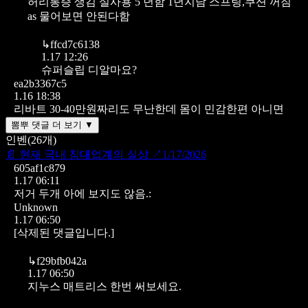
허리통증 생김 실사용 5 년함 1년지남 스프링,쿠션 꺼짐
as 물어보면 안된다함
↳
ffcd7c6138
1.17 12:26
슈퍼슬립 디알마요?
ea2b3367c5
1.16 18:38
리바트 30-40만원짜리도 무난한데
몸이 민감한편 아니면
뽐뿌 댓글 더 보기 ▼
인벤
(
26
개)
📄
현재 국내 침대업계의 실상
↗
1/17/2026
605af1c879
1.17 06:11
저거 두개 아에 보지도 않음.:
Unknown
1.17 06:50
[삭제된 댓글입니다.]
↳
f29bfb042a
1.17 06:50
지누스 매트리스 한번 써보세요.