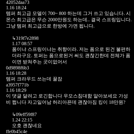
42052daa73
1.16 18:24
템퍼 최고급 모델이 700~ 800 하는데 그거 쓰고 있습니다.
시
몬스 최고급은 무슨 2000만원도 하는데.. 결국 스프링입니다.
그냥 템퍼 최고급으로 한방에 가면 됩니다.
↳
319f7e2898
1.17 08:57
폼이냐 스프링이냐는 취향이라.
저는 폼으로 된건 불편하
더라구요. 토퍼는 폼으로된거 써도 괜찮긴한데 전체가 폼
이면 받쳐주는 곳이없어서
0d9898f6b3
1.16 18:28
템퍼 크라우드 쓰는데
꿀잠
a3957f771b
1.16 18:29
이 댓글 달려고 로긴합니다
우모스침대함 알아보세요
가성
비 쩝니다 자고일어남 허리아픈데 괜찮아짐
킹이 18만원?
↳
09eff59f87
1.24 22:15
오호 괜찮네요
ffe0b45c4e