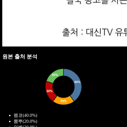
원본 출처 분석
펨코
(
40.0%
)
뽐뿌
(
20.0%
)