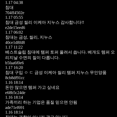
1.17 04:38
침대
704ff4502e
1.17 05:55
침대 금성 씰리 이케아 지누스 감사합니다!!
e2de15eed6
1.17 06:02
침대는 금성, 씰리, 지누스
40ce1d8fd8
1.17 11:22
베스트슬립 침대에 템퍼 토퍼 올려서 씁니다. 베개도 템퍼 오
리지날
수면의 질이 다릅니다.
b5faa6f0e6
1.17 16:20
침대 구입 ㅇ ㄷ
금성 이케아 씰리 템퍼
지누스
무인양품
8cb8df91cc
1.16 18:14
돈만 많으면 템퍼 가고 싶네요
e68b5c24de
1.16 18:14
가족끼리 하는 기업은 품질 믿으면 안됨
ade71ef691
1.16 18:14