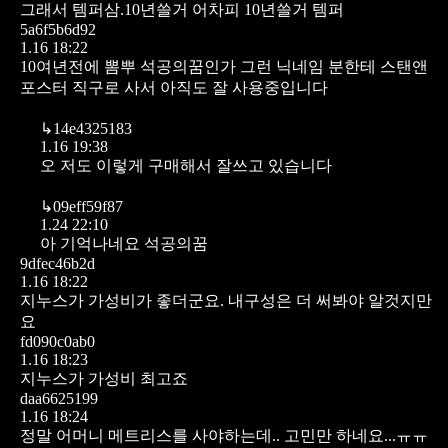
그래서 템퍼삼.10년쓸거 어차피 10년쓸거 템퍼
5a6f5b6d92
1.16 18:22
10여년전에 뽐뿌 석공의꿈인가 그런 닉네임 분한테 스탠앤
포스터 직구로 사서 아직도 잘 사용중입니다
↳
14e4325183
1.16 19:38
오 저도 이렇게 구매해서 잘쓰고 있습니다
↳
09eff59f87
1.24 22:10
아 기억나네요 석공의꿈
9dfec46b2d
1.16 18:22
지누스가 가성비가 좋더군요.
내구성은 더 써봐야 알것지만
요
fd090c0ab0
1.16 18:23
지누스가 가성비 최고죠
daa6625199
1.16 18:24
정말 어머니 메트리스를 사야하는데.. 고민만 하네요...ㅠㅠ