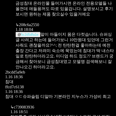
금성침대 온라인몰 들어가시면 온라인 전용모델들 나
올껀데 애들용꺼도 따로 있을겁니다. 설명보시고 후기
보시면 원하는 제품 찾으실수 있을거에요
↳
208c6a2550
1.18 18:04
말이 아들이지 몸은 다컷습니다.
슈퍼싱
@
5c2d5dfa1e
글 사려고 하는데 들어가보니 10만원대 있던데 그런거
사줘도 괜찮을까요?^^;
전 탄탄한걸 좋아하는데 예전
출장 간다고 저려미 숙소에 묵었는데 침대가 딱 내스타
일로 탄탄하더라고요.
미디엄 하드 정도??
브랜드가 궁
금해서 찾아보니 금성침대였고 모델명 검색해보니 잘
안나오긴 하더라고요.
2bcdd5a9eb
1.16 18:36
침대
ffcd7c6138
1.16 18:36
침대 ㅇㄷ슈파슬립 디알마 기본라인
지누스가 가성비 최고
↳
c739083936
1.16 18:51