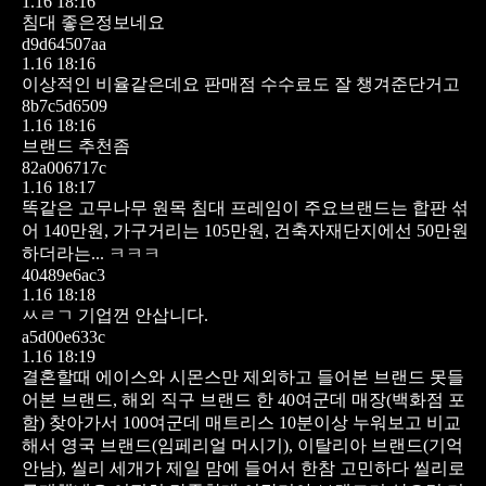
1.16 18:16
침대 좋은정보네요
d9d64507aa
1.16 18:16
이상적인 비율같은데요 판매점 수수료도 잘 챙겨준단거고
8b7c5d6509
1.16 18:16
브랜드 추천좀
82a006717c
1.16 18:17
똑같은 고무나무 원목 침대 프레임이 주요브랜드는 합판 섞
어 140만원, 가구거리는 105만원, 건축자재단지에선 50만원
하더라는... ㅋㅋㅋ
40489e6ac3
1.16 18:18
ㅆㄹㄱ 기업껀 안삽니다.
a5d00e633c
1.16 18:19
결혼할때 에이스와 시몬스만 제외하고 들어본 브랜드 못들
어본 브랜드, 해외 직구 브랜드 한 40여군데 매장(백화점 포
함) 찾아가서 100여군데 매트리스 10분이상 누워보고 비교
해서 영국 브랜드(임페리얼 머시기), 이탈리아 브랜드(기억
안남), 씰리 세개가 제일 맘에 들어서 한참 고민하다 씰리로