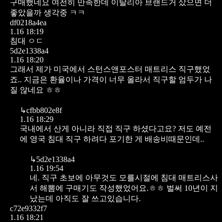
구매했네요
여전히 만족한데 이탈리아 브랜드거 샀으면 더
좋았을까 생각중 ㅋㅋ
df0218a4ea
1.16 18:19
침대 ㅇㄷ
5d2e1338a4
1.16 18:20
그래서 제가 미국에서 스턴스앤포스터 매트리스 직구했었
죠..
지금은 환율이나 가격이 너무 올라서 직구할 엄두가 나
질 않네요 ㅎㅎ
↳
cfbb802e8f
1.16 18:29
국내에서 산게 아니라 직접 직구 하셨다고요?
저도 예전
에 영국 침대 직구 하려다 포기한 게 배송비때문인데..
↳
5d2e1338a4
1.16 19:54
네. 직구 초보에 아무것도 모를시절에 침대 매트리스사
서 해뽐에 구매기도 작성했었어요.ㅎㅎ
벌써 10년이 지
났는데 아직도 잘 쓰고있습니다.
c72e9332f7
1.16 18:21