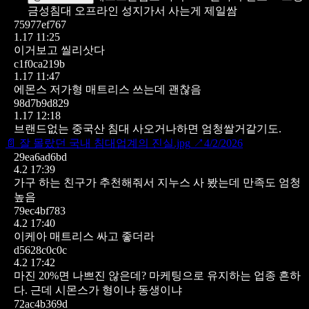
금성침대 오프라인 성지가서 사는게 제일쌈
75977ef767
1.17 11:25
이거보고 씰리삿다
c1f0ca219b
1.17 11:47
에몬스 저가형 매트리스 쓰는데 괜찮음
98d7b9d829
1.17 12:18
브랜드없는 중국산 침대 사오거나하면 엄청쌀거같기도.
📄
잘 몰랐던 국내 침대업계의 진실.jpg
↗
4/2/2026
29ea6ad6bd
4.2 17:39
가구 하는 친구가 추천해줘서 지누스 사 봤는데 만족도 엄청
높음
79ec4bf783
4.2 17:40
이케아 매트리스 싸고 좋더라
d5628c0c0c
4.2 17:42
마진 20%면 나쁘진 않은데? 마케팅으로 유지하는 업종 흔하
다.
근데 시몬스가 형이냐 동생이냐
72ac4b369d