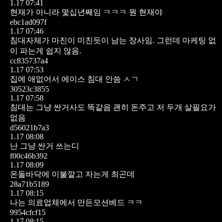
1.17 07:41
현재가 아니라 몇십년째임 ㅋㅋㅋ 뭔 현재야
ebc1ad097f
1.17 07:46
침대자체가 마진이 미친듯이 남는 장사임.
그런데 마케팅 없
이 파는게 쉽지 않음.
cc835737a4
1.17 07:53
집에 애없어서 에이스 침대 안씀 ㅅㄱ
30523c3855
1.17 07:58
침대는 그냥 싼거사도 똑같음
괜히 돈주고 저 두개 살필요가
없음
d56021b7a3
1.17 08:08
난 그냥 싼거 쓰는디
f00c46b392
1.17 08:09
온돌바닥에 이불깔고 자는게 최곤데
28a71b5189
1.17 08:15
나는 의료업체에서 만든모션베드 ㅋㅋ
9954cfcf15
1.17 08:15