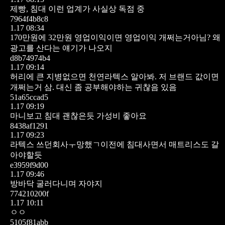
제빵, 침대 이런 업계가 사실상 독점 중
7964f4b8c8
1.17 08:34
170만원에 32만원 영업이익이면 영업이익 개쩌는거아님? 왜
광고를 산다는 얘기가 나오지
d8b74974b4
1.17 09:14
허리에 큰 지병없으면 천연라텍스 알아봐. 저 브랜드 값이면
개쩌는거 삼. 대신 좀 공부해야하는 귀찮음 있음
51a65ccad5
1.17 09:19
마니보고 침대 괜찮은듯 가성비 좋아요
8438af1291
1.17 09:23
라텍스 쓰던회사ㅜ망했ㄱ이전에 침대사면서
매트리스도 갈
아야할듯
e3959f9d00
1.17 09:46
방바닥 굴러다니며 자야지
774210200f
1.17 10:11
ㅇㅇ
5105f81abb