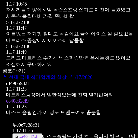
1.17 10:45
저새끼들 개양아치임
녹슨스프링 쓴거도 예전에 들켰었고
시몬스 품질대비 가격 존나비쌈
51bcd721d0
1.17 11:47
이름없는 저가형 침대도 똑같아요 굳이 에이스 살 필요없음
매트리스 공장에서 에이스에 납품함
51bcd721d0
1.17 11:49
그리고 매트리스 수거해서 스피링만 리폼하는것도 많아요
조심해서 구매하세요
펨코
(
10
개)
📄
현재 국내 침대업계의 실상
↗
1/17/2026
df49bb932f
1.17 11:23
메트리스공장에서 일한적있는데 진짜 별거없더라
ca40c82cf9
1.17 11:23
베스트 슬립인가
이 정도 브랜드여도 충분함
↳
c0e7e38c31
1.17 11:25
베스트슬립도 가격 ㅈㄴ올라서 별로 ... 그냥
@
ca40c82cf9