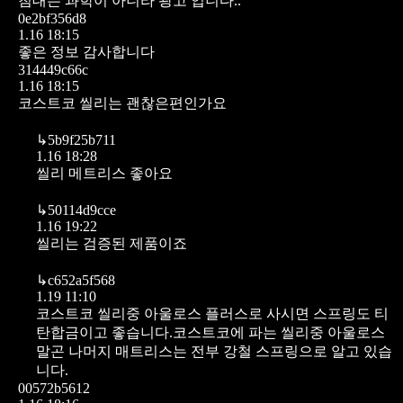
침대는 과학이 아니라
광고 입니다..
0e2bf356d8
1.16 18:15
좋은 정보 감사합니다
314449c66c
1.16 18:15
코스트코 씰리는 괜찮은편인가요
↳
5b9f25b711
1.16 18:28
씰리 메트리스 좋아요
↳
50114d9cce
1.16 19:22
씰리는 검증된 제품이죠
↳
c652a5f568
1.19 11:10
코스트코 씰리중 아울로스 플러스로 사시면 스프링도 티
탄합금이고 좋습니다.코스트코에 파는 씰리중 아울로스
말곤 나머지 매트리스는 전부 강철 스프링으로 알고 있습
니다.
00572b5612