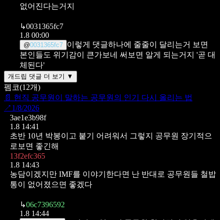
없어진다는거지
↳
0031365fc7
1.8 00:00
이렇게 댓글하나에 줄줄이 달리는거 보면
@
0031365fc7
본인들도 위기감이 큰가보네
써보면 알게 되는거지
'곧 대
체된다'
개드립 댓글 더 보기 ▼
펨코
(
12
개)
📄
현직 공무원이 말하는 공무원의 인기 다시 올리는 법
↗
1/8/2026
3ae1e3b98f
1.8 14:41
초반 10년 박봉이고 붙기 어려워서 그렇지
공무원 장기적으
로보면 좋긴해
13f2efc365
1.8 14:43
농담이겠지만 IMF를 이야기한다면
난 반대로 공무원들 철밥
통이 없어졌으면 좋겠다
↳
06c7396592
1.8 14:44