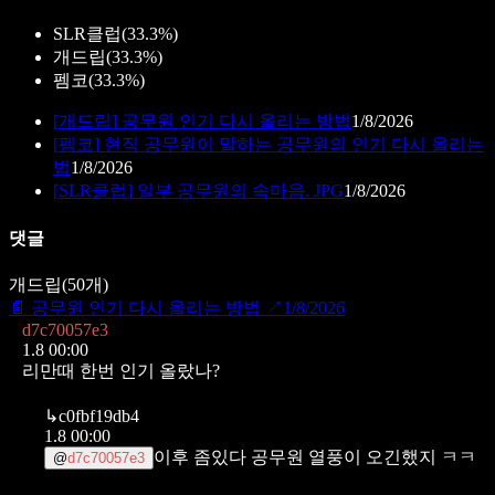
SLR클럽
(
33.3%
)
개드립
(
33.3%
)
펨코
(
33.3%
)
[
개드립
]
공무원 인기 다시 올리는 방법
1/8/2026
[
펨코
]
현직 공무원이 말하는 공무원의 인기 다시 올리는
법
1/8/2026
[
SLR클럽
]
일부 공무원의 속마음. JPG
1/8/2026
댓글
개드립
(
50
개)
📄
공무원 인기 다시 올리는 방법
↗
1/8/2026
d7c70057e3
1.8 00:00
리만때 한번 인기 올랐나?
↳
c0fbf19db4
1.8 00:00
이후 좀있다 공무원 열풍이 오긴했지 ㅋㅋ
@
d7c70057e3