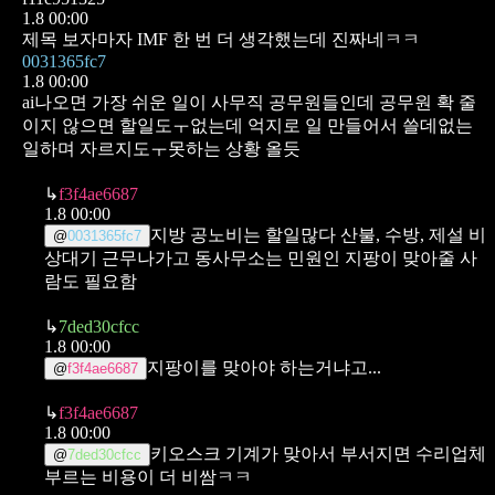
1.8 00:00
제목 보자마자 IMF 한 번 더 생각했는데 진짜네ㅋㅋ
0031365fc7
1.8 00:00
ai나오면 가장 쉬운 일이 사무직 공무원들인데
공무원 확 줄
이지 않으면
할일도ㅜ없는데 억지로 일 만들어서 쓸데없는
일하며
자르지도ㅜ못하는 상황 올듯
↳
f3f4ae6687
1.8 00:00
지방 공노비는 할일많다
산불, 수방, 제설 비
@
0031365fc7
상대기 근무나가고
동사무소는 민원인 지팡이 맞아줄 사
람도 필요함
↳
7ded30cfcc
1.8 00:00
지팡이를 맞아야 하는거냐고...
@
f3f4ae6687
↳
f3f4ae6687
1.8 00:00
키오스크 기계가 맞아서 부서지면 수리업체
@
7ded30cfcc
부르는 비용이 더 비쌈ㅋㅋ