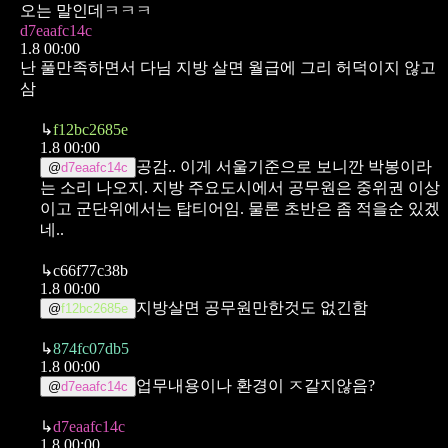
오는 말인데ㅋㅋㅋ
d7eaafc14c
1.8 00:00
난 풀만족하면서 다님
지방 살면 월급에 그리 허덕이지 않고
삼
↳
f12bc2685e
1.8 00:00
공감.. 이게 서울기준으로 보니깐 박봉이라
@
d7eaafc14c
는 소리 나오지. 지방 주요도시에서 공무원은 중위권 이상
이고 군단위에서는 탑티어임. 물론 초반은 좀 적을순 있겠
네..
↳
c66f77c38b
1.8 00:00
지방살면 공무원만한것도 없긴함
@
f12bc2685e
↳
874fc07db5
1.8 00:00
업무내용이나 환경이 ㅈ같지않음?
@
d7eaafc14c
↳
d7eaafc14c
1.8 00:00