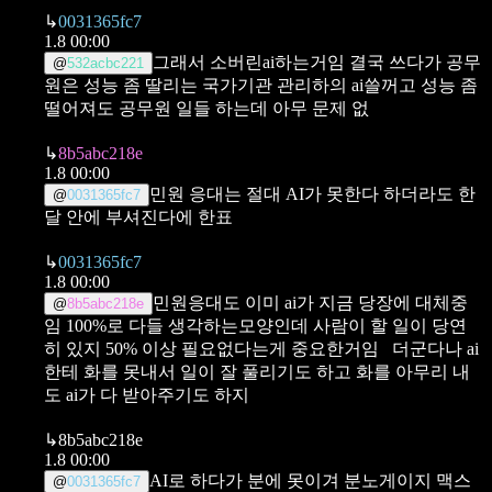
↳
0031365fc7
1.8 00:00
그래서 소버린ai하는거임
결국 쓰다가 공무
@
532acbc221
원은 성능 좀 딸리는 국가기관 관리하의 ai쓸꺼고
성능 좀
떨어져도 공무원 일들 하는데 아무 문제 없
↳
8b5abc218e
1.8 00:00
민원 응대는 절대 AI가 못한다
하더라도 한
@
0031365fc7
달 안에 부셔진다에 한표
↳
0031365fc7
1.8 00:00
민원응대도 이미 ai가 지금 당장에 대체중
@
8b5abc218e
임
100%로 다들 생각하는모양인데
사람이 할 일이 당연
히 있지
50% 이상 필요없다는게 중요한거임
더군다나 ai
한테 화를 못내서 일이 잘 풀리기도 하고
화를 아무리 내
도 ai가 다 받아주기도 하지
↳
8b5abc218e
1.8 00:00
AI로 하다가 분에 못이겨 분노게이지 맥스
@
0031365fc7