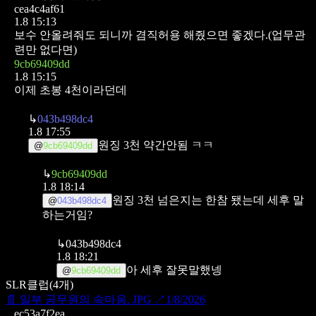
cea4c4af61
1.8 15:13
보수 안올려줘도 되니까 겸직허용 해줬으면 좋겠다.(업무관
련만 없다면)
9cb69409dd
1.8 15:15
이제 초봉 4천이라던데
↳
043b498dc4
1.8 17:55
원징 3천 약간안됨 ㅋㅋ
@
9cb69409dd
↳
9cb69409dd
1.8 18:14
원징 3천 넘은지는 한참 됐는데
세후 말
@
043b498dc4
하는거임?
↳
043b498dc4
1.8 18:21
아 세후 잘못말했넹
@
9cb69409dd
SLR클럽
(
4
개)
📄
일부 공무원의 속마음. JPG
↗
1/8/2026
ec53a7f2ea