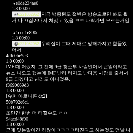
↳
e0de234ae0
1.8 00:00
지금 백종원도 절반은 방송으로만 봐도 될
@
c221052952
거 다 끄집어내서 처맞고 있음 ㅋㅋ 나락가면 모르는거임
↳
1ced1e890e
1.8 00:00
우리집이 그때 제대로 망해가지고 힘들었
@
c221052952
어서...
4dfe0be5c3
1.8 00:00
IMF 때 저랬지. 그 전에 9급 청소부 사람없어서 큰일이라고
뉴스 나오고 했는데 IMF 난리 터지고 난다음 사람들 줄서서
9급 되겠다고 난리도 아니었음.
f3690669d3
1.8 00:00
[슈퍼 아로나콘 dx2]
50b792e6c1
1.8 00:00
조만간 한번 더 터질수도 ㄹㅇ
94acd48f90
1.8 00:00
근데 맞는말이긴 하잖아ㅋㅋㅋㅋ터진다고 하는것도 맨날 나