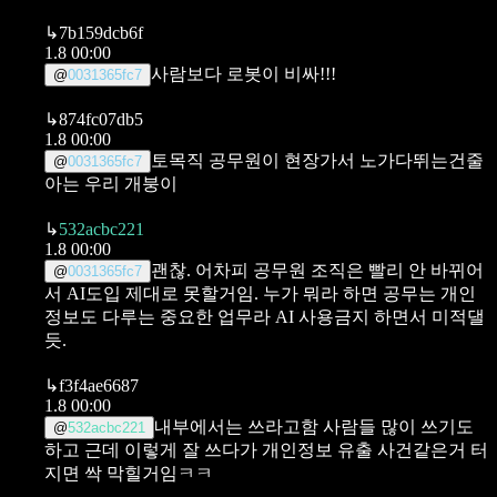
↳
7b159dcb6f
1.8 00:00
사람보다 로봇이 비싸!!!
@
0031365fc7
↳
874fc07db5
1.8 00:00
토목직 공무원이 현장가서 노가다뛰는건줄
@
0031365fc7
아는 우리 개붕이
↳
532acbc221
1.8 00:00
괜찮. 어차피 공무원 조직은 빨리 안 바뀌어
@
0031365fc7
서 AI도입 제대로 못할거임. 누가 뭐라 하면 공무는 개인
정보도 다루는 중요한 업무라 AI 사용금지 하면서 미적댈
듯.
↳
f3f4ae6687
1.8 00:00
내부에서는 쓰라고함 사람들 많이 쓰기도
@
532acbc221
하고
근데 이렇게 잘 쓰다가 개인정보 유출 사건같은거 터
지면 싹 막힐거임ㅋㅋ