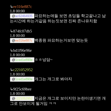
↳
ee316e887c
1.8 00:00
파묘하는애들 보면 초딩들 학교끝나고 남
@
ac62464935
는시간에 하는거같음 하는짓보면 진짜 존나유치함
↳
874fc07db5
1.8 00:00
백종원 파묘하는거보면 맞는듯
@
ee316e887c
↳
bd1f96e96e
1.8 00:00
ㅎㅎ넝담~
@
1ced1e890e
↳
c221052952
1.8 00:00
개그는 개그로 봐야지
@
1ced1e890e
↳
9f25c69bee
1.8 00:00
지금은 개그로 보이지만 논란이생기면 개
@
c221052952
그로 안보이게 될거임 ㅋㅋ