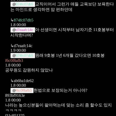
교직이어서 그런가
애들 교육보단 보육한다
@
874fc07db5
는 마인드로 생각하면 맘 편하던데
↳
874fc07db5
1.8 00:00
아 선생이면 시작부터 남자기준 11호봉부터
@
d7eaafc14c
시작한다며?
↳
d7eaafc14c
1.9 00:00
원래 9호봉
1년 6개월 갔다오면 10호봉
@
874fc07db5
f6c0f8afb3
1.8 00:00
공무원도 감원하지 않았나
↳
ab6ba1de62
1.8 00:00
헌법으로 보장되는거 아니야?
@
f6c0f8afb3
893bf9163e
1.8 00:00
나라는 높으신분들이 팔아먹는데 맞는 소리 좀 할수도 있지
ㅋㅋㅋㅋ
f11c951325