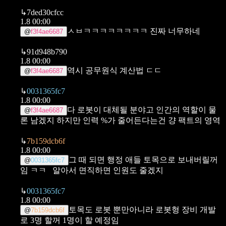
↳
7ded30cfcc
1.8 00:00
ㅅㅂㅋㅋㅋㅋㅋㅋㅋㅋ 진짜 너무하네
@
f3f4ae6687
↳
91d948b790
1.8 00:00
역시 공무원식 계산법 ㄷㄷ
@
f3f4ae6687
↳
0031365fc7
1.8 00:00
다 로봇이 대체될 분야고
인간의 역할이 물
@
f3f4ae6687
론 남겠지
하지만 인력 %가 줄어든다는건 걍 팩트의 영역
↳
7b159dcb6f
1.8 00:00
그 때 되면 행정 애들 토목으로 보내버릴꺼
@
0031365fc7
임 ㅋㅋ
알아서 면직하면 인원도 줄겠지
↳
0031365fc7
1.8 00:00
토목도 로봇 뿐만아니라 로봇형 장비 개발
@
7b159dcb6f
로
3명 할꺼 1명이 할 예정임