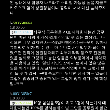
된 상태에서 담당자 나오라고 소리칠 가능성 높음
지금도
키오스크 옆에 청원경찰이나 공익이 서서 대신 눌러주자
나
↳
58355f0664
1.8 00:00
사무직 공무원을 AI로 대체한다는건
공무
@
0031365fc7
원이 아닌 사람이 가장 쉽게 상상할 수 있는 발상임..
다
적으면 너무 길지만
사무직(일반행정직) 공무원이 앉아서
그야말로 AI가 할 수 있는 단순 반복 사무업무만 하는 거
였으면
진작에 인원감축되고 외부계약직 등으로 전환되
었음
실제로 그렇게 가능한 일들은 외부용역이나 계약직
을 사용하고 있음
일반 시민입장에서 보이지 않은 많은
일을 하기 때문에
AI교체는 다른 직업에 비해 그렇게 빨
리 올 수가 없음
근데 중요한건 뭐냐면
정작 하는 일들이
그렇게 엄중하고 중요한 일은 그렇게 많지 않다는게
함정
임..ㅋㅋ
↳
0031365fc7
1.8 00:00
10명 할일을 5명이 하고 3명이 하는거지
대
@
58355f0664
체한다는건 100%를 말하는게 아님
그만큼 공무원이 필요