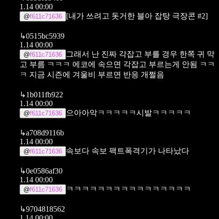
1.14 00:00
[내가 쓰려고 돗거한 블아 잡탕 극장콘 #2]
@
f611c71636
↳
0515bc5939
1.14 00:00
그래서 난 진짜 각잡고 부를 경우 한쪽 귀 막
@
f611c71636
고 부름 ㅋㅋㅋ
에코에 속으면 각잡고 부르는게 안됨 ㅋㅋ
ㅋ
지금 시즌에 겨울비 부르면 반응 개쩔음
↳
1b011fb922
1.14 00:00
으아아악ㅋㅋㅋㅋㅋ시발ㅋㅋㅋㅋㅋ
@
f611c71636
↳
a708d9116b
1.14 00:00
속보다 속보 팩트폭격기가 나타났다
@
f611c71636
↳
0e0586af30
1.14 00:00
ㅋㅋㅋㅋㅋㅋㅋㅋㅋㅋㅋㅋㅋㅋㅋㅋ
@
f611c71636
↳
9704818562
1.14 00:00