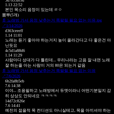
5d7fccd03d
1.13 22:52
본인 목소리 음정이 있는데 ㄹㅇ
뽐뿌
(
5
개)
📄
노래방 가서 음정 낮추는거 쪽팔릴 필요 없는 이유.jpg
↗
1/14/2026
d363ceeeff
1.14 11:01
노래는 듣기 좋아야 하는거지 높이 올라간다고 다 좋은건 아
닌듯요
4c5d1a88d6
1.14 11:29
사람마다 성대가 다 틀린데...
우리나라는 고음 잘 내면 노래
잘 하는줄 아는 사람이 거의 80은 되는거 같음
📄
노래방 가서 음정 낮추는거 쪽팔릴 필요 없는 이유
↗
7/6/2026
6b2fa8b5eb
7.6 14:38
이야... 조용필하고 노래방에서 듀엣이라니
어떤기분일지 감
히 상상도 안되네요 ㅋㅋㅋㅋ
14d72c826e
7.6 14:41
예전의 젊을적 목 컨디션도 아니실테고, 목을 아끼셔야 하는