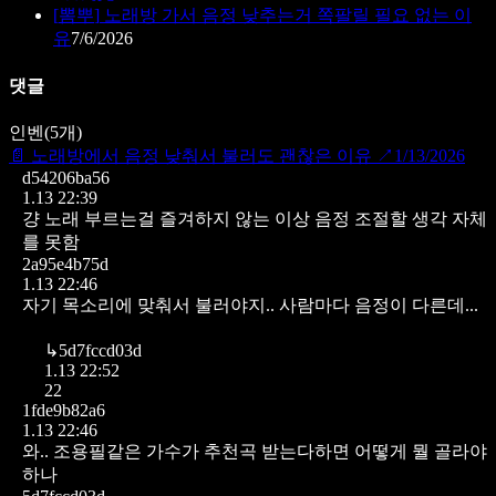
[
뽐뿌
]
노래방 가서 음정 낮추는거 쪽팔릴 필요 없는 이
유
7/6/2026
댓글
인벤
(
5
개)
📄
노래방에서 음정 낮춰서 불러도 괜찮은 이유
↗
1/13/2026
d54206ba56
1.13 22:39
걍 노래 부르는걸 즐겨하지 않는 이상 음정 조절할 생각 자체
를 못함
2a95e4b75d
1.13 22:46
자기 목소리에 맞춰서 불러야지.. 사람마다 음정이 다른데...
↳
5d7fccd03d
1.13 22:52
22
1fde9b82a6
1.13 22:46
와.. 조용필같은 가수가 추천곡 받는다하면 어떻게 뭘 골라야
하나