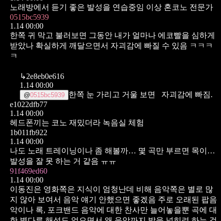
노래방에서 듣기 좋은 발성을 연습중임
이상 혼코노 전문가
0515bc5939
1.14 00:00
한쪽 귀 막고 불러보면
그동안 내가 얼마나 에코빨을 심하게
받았나
확실하게 깨달으면서
자괴감에 빠질 수 있음 ㅋㅋㅋ
ㅋ
↳
2e8eb0e616
1.14 00:00
한쪽 눈 가리고 거울 보면
자괴감에 빠짐.
@
0515bc5939
e1022dfb77
1.14 00:00
헤드폰끼는 코노 재밌더라 녹음실 체험
1b011fb922
1.14 00:00
나도 노래 트레이닝이나 좀 해볼까… 몇 곡만 부르면 목이…
발성을 잘 못 하는 거 같음 ㅠㅠ
91f469ed60
1.14 00:00
이동진은 영화쪽은 지식이 엄청난데 비해 음악쪽은 별로 많
지 않아 보여서 음악 얘기 안했으면 좋겠음
주로 오래된 팝음
악이나 록, 포크밴드 음악에 대한 찬사만 늘어놓을뿐 곡에 대
한 별다른 해석도 없으면서 왜 음악까지 발을 넓히려 하는 걸