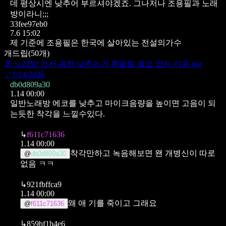
데 평상시엔 낮추어 부르셔야겠죠.
그나저나 조용필과 노래
방이라니;;;
33fee97eb0
7.6 15:02
제 기준에 조용필은 한국에 살아있는 전설의가수
개드립
(
50
개)
📄
노래방 가서 음정 낮추는거 쪽팔릴 필요 없는 이유.jpg
↗
1/14/2026
db0d809a30
1.14 00:00
일반노래방 에코를 낮추고 마이크음량을 높이면 고음이 되
는듯한 착각을 느낄수있다.
↳
f611c71636
1.14 00:00
착각만하고 녹음해보면 왠 개병신이 따로
@
db0d809a30
없음 ㅋㅋ
↳
921fbffca9
1.14 00:00
왜 애 기를 죽이고 그래요
@
f611c71636
↳
859bf1b4e6