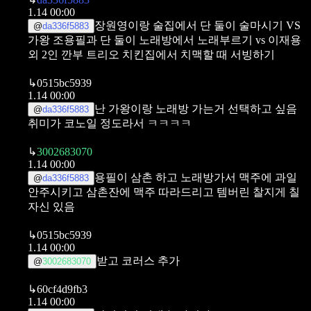
1.14 00:00
장원영이랑 술집에서 단 둘이 술마시기 VS
@
da336f5883
가왕 조용필과 단 둘이 노래방에서 노래부르기 vs 이재용
외 2인 깐부 트리오 치킨집에서 치맥할 때 서빙하기
↳
0515bc5939
1.14 00:00
난 가왕이랑 노래방 가는거 선택하고 싶음
@
da336f5883
취미가 코노일 정도라서 ㅋㅋㅋㅋ
↳
3002683070
1.14 00:00
용필이 삼촌 하고 노래방가서 맥주에 과일
@
da336f5883
안주시키고 삼촌잔에 맥주 따라드리고 템버린 찰지게 칠
자신 있음
↳
0515bc5939
1.14 00:00
받고 코러스 추가
@
3002683070
↳
60cf4d9fb3
1.14 00:00