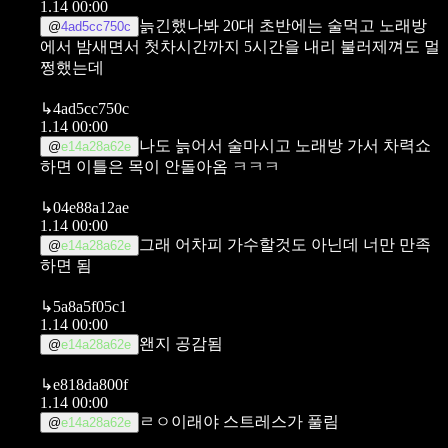
1.14 00:00
늙긴했나봐 20대 초반에는 술먹고 노래방
@
4ad5cc750c
에서 밤새면서 첫차시간까지 5시간을 내리 불러제껴도 멀
쩡했는데
↳
4ad5cc750c
1.14 00:00
나도 늙어서 술마시고 노래방 가서 차력쇼
@
e14a28a62e
하면 이틀은 목이 안돌아옴 ㅋㅋㅋ
↳
04e88a12ae
1.14 00:00
그래 어차피 가수할것도 아닌데
너만 만족
@
e14a28a62e
하면 됨
↳
5a8a5f05c1
1.14 00:00
왠지 공감됨
@
e14a28a62e
↳
e818da800f
1.14 00:00
ㄹㅇ이래야 스트레스가 풀림
@
e14a28a62e