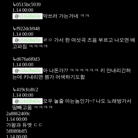
↳
0515bc5939
1.14 00:00
악쓰러 가는거네 ㅋㅋ
@
e14a28a62e
↳
f922dcb948
1.14 00:00
ㄹㅇ 가서 한 여섯곡 즈음 부르고 나오면 배
@
e14a28a62e
고파짐 ㅋㅋㅋㅋ
↳
d676a6f0d3
1.14 00:00
아 나돈가?? ㅋㅋㅋㅋㅋㅋ 키 안내리긴하
@
e14a28a62e
는데 키내리면 뭔가 어색하기도함
↳
419cfcdfc2
1.14 00:00
오우 놀줄 아는놈인가~?
나도 노래방가서
@
e14a28a62e
땀빼고옴 ㅋㅋㅋㅋ
2a8862469c
1.14 00:00
가왕과 듀엣 ㄷㄷ
5ff089bff5
1.14 00:00