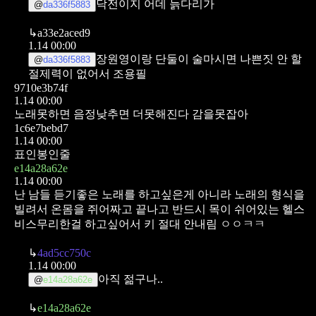
닥전이지 어데 늙다리가
@
da336f5883
↳
a33e2aced9
1.14 00:00
장원영이랑 단둘이 술마시면 나쁜짓 안 할
@
da336f5883
절제력이 없어서 조용필
9710e3b74f
1.14 00:00
노래못하면 음정낮추면 더못해진다 감을못잡아
1c6e7bebd7
1.14 00:00
표인봉인줄
e14a28a62e
1.14 00:00
난 남들 듣기좋은 노래를 하고싶은게 아니라 노래의 형식을
빌려서 온몸을 쥐어짜고 끝나고 반드시 목이 쉬어있는 헬스
비스무리한걸 하고싶어서 키 절대 안내림 ㅇㅇㅋㅋ
↳
4ad5cc750c
1.14 00:00
아직 젊구나..
@
e14a28a62e
↳
e14a28a62e