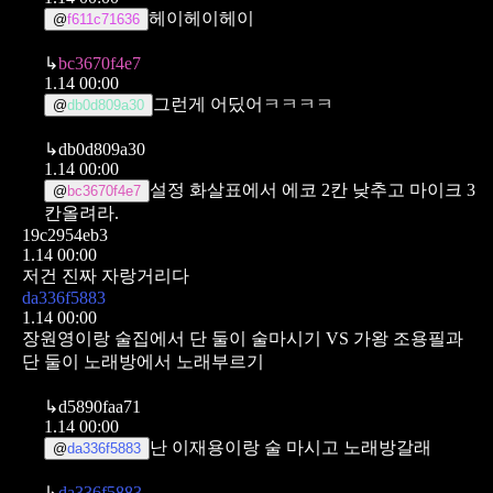
헤이헤이헤이
@
f611c71636
↳
bc3670f4e7
1.14 00:00
그런게 어딨어ㅋㅋㅋㅋ
@
db0d809a30
↳
db0d809a30
1.14 00:00
설정 화살표에서 에코 2칸 낮추고 마이크 3
@
bc3670f4e7
칸올려라.
19c2954eb3
1.14 00:00
저건 진짜 자랑거리다
da336f5883
1.14 00:00
장원영이랑 술집에서 단 둘이 술마시기 VS 가왕 조용필과
단 둘이 노래방에서 노래부르기
↳
d5890faa71
1.14 00:00
난 이재용이랑 술 마시고 노래방갈래
@
da336f5883
↳
da336f5883