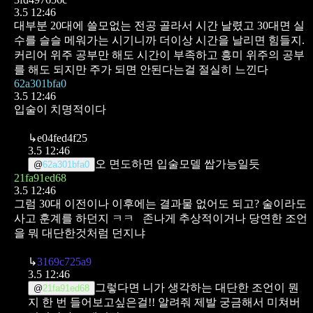
3.5 12:46
대부분 20대에 쓸모없는 전공 골라서 시간 날렸고 30대면 실
수를 슬슬 메워가는 시기니까 더이상 시간을 날리면 힘들지.
커리어 위주 공부만 해도 시간이 부족하고 흥미 위주의 공부
를 해도 되지만 주가 되면 안된다는걸 절실히 느낀다
62a301bfa0
3.5 12:46
입술이 치명적이다
↳
e04fed4f25
3.5 12:46
오 면도하면 입술모델 쌉가능일듯
@
62a301bfa0
21fa91ed68
3.5 12:46
그럼 30대 이전이나 이후에는 결과물 없어도 되고?
술이라도
사고 훈계를 하던지 ㅋㅋ
존나게 추상적이거나 당연한 조언
을 뭐 대단한것처럼 던지냐
↳
3169c725a9
3.5 12:46
그렇다면 니가 생각하는 대단한 조언이 뭔
@
21fa91ed68
지 한 번 들어보고싶은걸!! 알려줘 제발 궁금해서 미쳐버