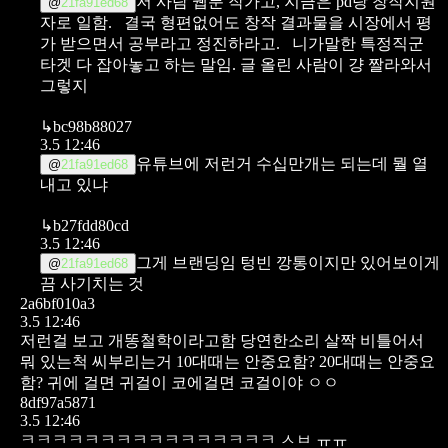
저 사람 웹툰 작가고, 지금은 pd랑 창작지원
@
21fa91ed68
자로 일함.
결국 형편없어도 창작 결과물을 시장에서 평
가 받으면서 공부라고 정진하라고.
니가말한 특정직군
타겟 다 잡아놓고 하는 말임. 글 올린 사람이 걍 짤라와서
그렇지
↳
bc98b88027
3.5 12:46
유튜브에 저런거 수십만개는 되는데 뭘 열
@
21fa91ed68
내고 있냐
↳
b27fdd80cd
3.5 12:46
그게 브랜딩임
텅빈 깡통이지만 있어보이게
@
21fa91ed68
끔 사기치는 것
2a6bf010a3
3.5 12:46
저런걸 보고 개똥철학이라고함 당연한소리 살짝 비틀어서
뭐 있는척 씨부리는거
10대때는 안중요함? 20대때는 안중요
함? 귀에 걸면 귀걸이 코에걸면 코걸이야 ㅇㅇ
8df97a5871
3.5 12:46
ㅋㅋㅋㅋㅋㅋㅋㅋㅋㅋㅋㅋㅋㅋㅋㅋ ㅅㅂ ㅠㅠ