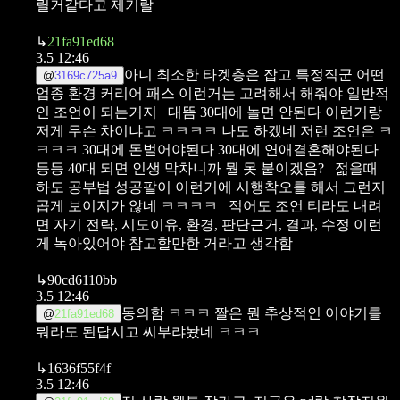
릴거같다고 제기랄
↳
21fa91ed68
3.5 12:46
아니 최소한 타겟층은 잡고 특정직군 어떤
@
3169c725a9
업종 환경 커리어 패스 이런거는 고려해서 해줘야 일반적
인 조언이 되는거지
대뜸 30대에 놀면 안된다 이런거랑
저게 무슨 차이냐고 ㅋㅋㅋㅋ
나도 하겠네 저런 조언은 ㅋ
ㅋㅋㅋ
30대에 돈벌어야된다
30대에 연애결혼해야된다
등등
40대 되면 인생 막차니까 뭘 못 붙이겠음?
젊을때
하도 공부법 성공팔이 이런거에 시행착오를 해서 그런지
곱게 보이지가 않네 ㅋㅋㅋㅋ
적어도 조언 티라도 내려
면 자기 전략, 시도이유, 환경, 판단근거, 결과, 수정 이런
게 녹아있어야 참고할만한 거라고 생각함
↳
90cd6110bb
3.5 12:46
동의함 ㅋㅋㅋ 짤은 뭔 추상적인 이야기를
@
21fa91ed68
뭐라도 된답시고 씨부랴놨네 ㅋㅋㅋ
↳
1636f55f4f
3.5 12:46