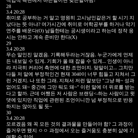
직업적 측면에서 하는말이면 맞는말아님?
28
3.4 20:28
취미로 공부하는 거 말고 영원히 고시낭인같은거 할 시기 지
났다는 뜻 아냐? 여가시간에 취미로 어학공부를 하거나 악기
연주를 배운다(O) 남들한테는 공시생이라고 하는데 정작 응
시는 안하고 계속 준비만 한다(X)
29
3.4 20:28
무슨 말인진 알겠음. 기록해두라는거잖음. 누군가에게 언제
든 내보일 수 있게. 기회가 올 때 잡을 수 있게... 인생이 아니
라 지극히 커리어 측면에 대한 조언이지. 맞말이고... 그치만
다들 저 말에 부정적인건 현재 3040이 너무 힘들고 지쳐서 그
런 거겠지. 나 또한 그래. 지쳐서 저런 말보단 "그냥 해~ 성과
없어도 돼~ 중간에 그만 둬도 돼~" 이런 말에 더 위로를 받는
다고 할까. 근데 어쨌든 저 사람은 브랜딩<-하는 사람이고 윗
댓에 있지만 직업에 관련된 조언이니깐 넘 부정적으로 반응
하지는 않아도 될 듯~
30
3.4 20:28
모르겠음 왜 꼭 모든 것의 결과물을 만들어야 함? 그 과정이
즐거우면 됐지 ㅇㅇ 과정에서 오는 즐거움도 충분히 삶에 기
여할 수 있어