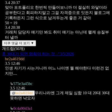
3.4 20:37
맞아 포트폴리오 한번씩 만들어보니까 더 절실히 와닿더라
공부한다고 회피하지말고 그걸 자격증으로 잇든지 블로그에
기록하든지 그런 식으로 남겨두는게 좋은 거 같아
50 = 19
3.4 20:38
거래처 담당자 얘기만 봐도 취미 얘기는 아닌데 왤캐 승질부
터 낼까
더쿠 댓글 더 보기 ▼
개드립
(
50
개)
📄
30대가 되면 멈춰야 하는 것
↗
3/5/2026
be2a4619dd
3.5 12:46
인생 자기가 사는거니까 어느 나이엔 뭘 해야한다 이런건 없
지만....
↳
575e3a45bc
3.5 12:46
우리나라엔 그게 제일 심함
10 대 20대 30대
@
be2a4619dd
못하면 낙오자
↳
0c4a9043a1