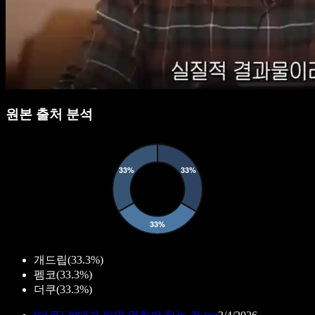
원본 출처 분석
개드립
(
33.3%
)
펨코
(
33.3%
)
더쿠
(
33.3%
)