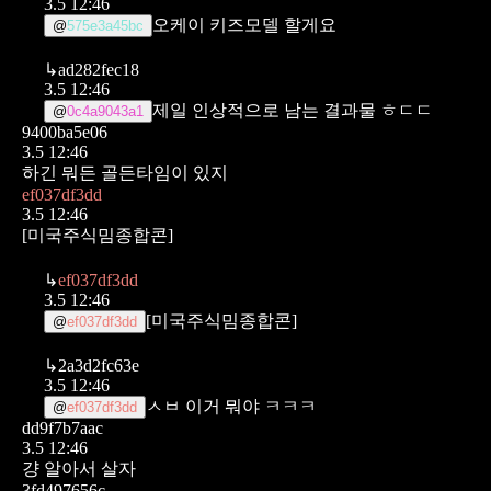
3.5 12:46
오케이 키즈모델 할게요
@
575e3a45bc
↳
ad282fec18
3.5 12:46
제일 인상적으로 남는 결과물 ㅎㄷㄷ
@
0c4a9043a1
9400ba5e06
3.5 12:46
하긴 뭐든 골든타임이 있지
ef037df3dd
3.5 12:46
[미국주식밈종합콘]
↳
ef037df3dd
3.5 12:46
[미국주식밈종합콘]
@
ef037df3dd
↳
2a3d2fc63e
3.5 12:46
ㅅㅂ 이거 뭐야 ㅋㅋㅋ
@
ef037df3dd
dd9f7b7aac
3.5 12:46
걍 알아서 살자
3fd497656c