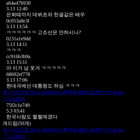
a64a47b930
3.13 12:40
은퇴때까지 데뷔초와 한결같은 배우
0c053a8e3f
3.13 13:54
ㅋㅋㅋㅋㅋㅋ 고조선은 안하시나?
0231a1e9dd
3.13 14:11
ㅋㅋㅋ
cc916b3b9a
3.13 15:11
아 이거 넘 웃겨 ㅋㅋㅋㅋㅋ
68692ef778
3.13 17:06
현대극에선 대통령도 하심 ㅋㅋㅋ
📄
사극으로 역사 공부하다 혼란에 빠진 일본인 아내.jpg
↗
5/3/2026
75f2c1e749
5.3 03:41
한국사람도 쩔쩔매갰다
개드립
(
50
개)
📄
사극으로 역사 공부하다 혼란에 빠진 일본인 아내.jpg
↗
5/2/2026