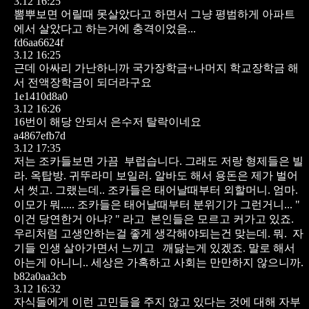
3.12 16:25
뽐뿌보면 어릴때 못살았다고 하면서
그냥 평범하게 아파트
에서 살았다고 하는거에 충격이었음...
fd6aa6624f
3.12 16:25
근데 아싸리 가난하니까 국가장학금+나머지 학교장학금 해
서 전액장학금이 되더라구요
1e1410d8a0
3.12 16:26
16번이 해당 안되서 은수저 탈락이네요
a4867efb7d
3.12 17:35
저는 조카들보면 가끔 부럽습니다.
그래도 저랑 형제들은
빌
라. 옥탑방.
귀뚜라미 보일러.
알바도 해서 용돈은 제가 벌어
서 썻고.
그랬는데..
조카들은 태어날때부터
외할머니. 엄마.
이모가 뭐.....
조카들은 태어날때부터
분위기가 그런거니...
"
이건 당연한거 아냐? "
라고 본인들은 모르고 커가고 있죠.
우리처럼 고생안하는걸
좋게 생각해야되는건 맞는데.
뭐. 자
기들 인생 살아가면서
느끼고 깨닳는게 있겠죠.
말로 해서
아는게 아니니..
세상은 가혹하고
사회는 만만하지 않으니까.
b82a0aa3cb
3.12 16:32
자식들에게 이런 고민들을 주지 않고 있다는 것에 대해 자부