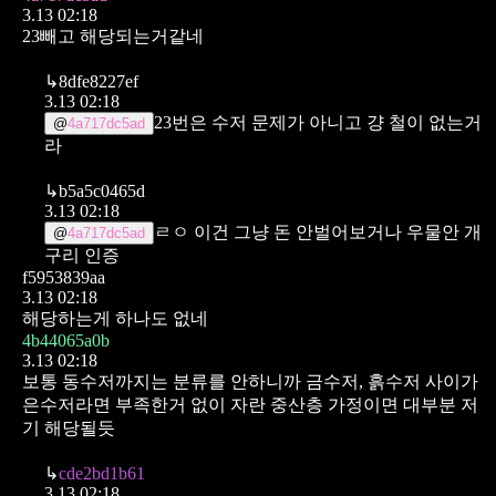
3.13 02:18
23빼고 해당되는거같네
↳
8dfe8227ef
3.13 02:18
23번은 수저 문제가 아니고 걍 철이 없는거
@
4a717dc5ad
라
↳
b5a5c0465d
3.13 02:18
ㄹㅇ 이건 그냥 돈 안벌어보거나 우물안 개
@
4a717dc5ad
구리 인증
f5953839aa
3.13 02:18
해당하는게 하나도 없네
4b44065a0b
3.13 02:18
보통 동수저까지는 분류를 안하니까
금수저, 흙수저 사이가
은수저라면
부족한거 없이 자란 중산층 가정이면 대부분 저
기 해당될듯
↳
cde2bd1b61
3.13 02:18