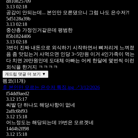
d810825709
3.13 02:18
공감이 안되는데...
본인만 모른댔으니 그럼 나도 은수저?!
5d5128a39b
3.13 02:18
중산층 가정인거같은데 평범한
85b1824406
3.13 02:18
3번이 진짜 내돈으로 외식하기 시작하면서 뼈저리게 느껴졌
음
좀 맛있는거 사먹으면 인당 3~5만원 이거 4인가족이 먹는
다 치면 20만원인데 도대체 아빠는 어케 한달에 몇번씩 이런
외식을 한거지 ㅋㅋㅋㅋ
개드립 댓글 더 보기 ▼
펨코
(
11
개)
📄
본인만 모르는 은수저 특징.jpg
↗
3/12/2026
f54dd9aed2
3.12 15:17
씨발 단 하나도 해당사항이 없네
2affc6bf93
3.12 15:18
어느정도는 해당되는데 19번은 모르겟네
14d4b2ff98
3.12 15:18