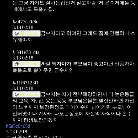
는 그냥 자기도 잘사는집인거 알고자람.
저 은수저애들 동
네에서도 특출난집.
↳
0f77cc0f8c
3.13 02:18
금수저라고 하려면 그래도 집에 건물하나 소
@
a9ffe11eae
유해야지
↳
541e731dfa
3.13 02:18
20살 되자마자 부모님이 중고아닌 신품자차
@
a9ffe11eae
풀옵으로 뽑아주면 금수저임
↳
11f63123f1
3.13 02:18
금수저는 저거 전부해당하면서 더 높은등급
@
a9ffe11eae
의 교육, 차, 집, 용돈 등등 부모님은물론 뻘짓안하면 자신
의 노후까지 보장된정도 다이아수저 넘어가면 부모님이
인터넷이나 기사에 나오는정도에 자신의 자식이나 손주
까지 평생보장되겠지
b5a5c0465d
3.13 02:18
그냥 중산층 특징 아니야?