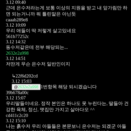
3.12 09:40
근데 은수저라는게 보통 이상의 지원을 받고 내 앞가림만 하
면 되는거니까 뭐 틀린말은 아닌듯
caaab289e8
3.12 10:09
우리 애들이 딱 저렇게 살고있네요
561b77252c
3.12 14:32
동수저같은데 전부 해당되는...
2632e2a998
3.12 14:51
저딴게 무슨 은수저
일반인이지
↳
22f6d202cd
3.12 15:03
1번항목 해당 되시겠습니다
@
2632e2a998
39b678a00c
3.12 15:07
우리딸들이네요. 정작 본인은 하나도 못 누린다는, 딸들아 건
강한 육체, 정신, 맷집만 가지고 살아다오 ^^
cd411c2c20
3.12 15:10
나는 흙수저 우리 아들들은 본문보니 은수저는 되겠군
아들