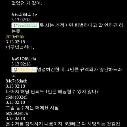
없었던 거 같아.
↳
6a40bb4a1e
3.13 02:18
못 사는 가정이면 평범하다고 말 안하긴 하
@
9eed0b6312
는듯.
2f29ef5fde
3.13 02:18
너무널널한데.
↳
a917d8defa
3.13 02:18
널널하긴한데 그만큼 규격외가 많긴하드라
@
2f29ef5fde
고
84e7a5dacb
3.13 02:18
나머지 해당 안되도 1번은 해당할수 있지 않나?
c6d4a033e5
3.13 02:18
그럼 동수저는 머에요 시팔
b09893eb7a
3.13 02:18
은수저를 정의하기 나름이지. 8번빼곤 다 해당되는 것같긴