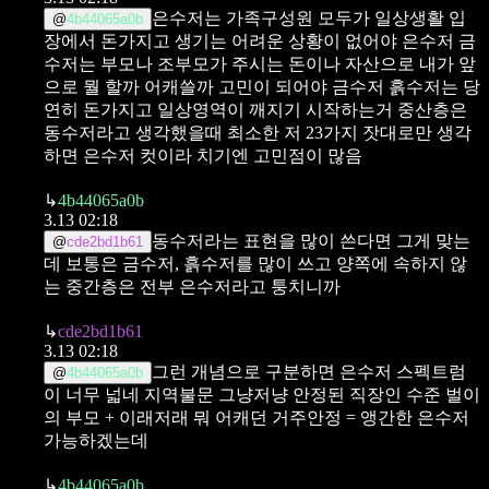
은수저는 가족구성원 모두가 일상생활 입
@
4b44065a0b
장에서 돈가지고 생기는 어려운 상황이 없어야 은수저
금
수저는 부모나 조부모가 주시는 돈이나 자산으로 내가 앞
으로 뭘 할까 어캐쓸까 고민이 되어야 금수저
흙수저는 당
연히 돈가지고 일상영역이 깨지기 시작하는거
중산층은
동수저라고 생각했을때 최소한 저 23가지 잣대로만 생각
하면 은수저 컷이라 치기엔 고민점이 많음
↳
4b44065a0b
3.13 02:18
동수저라는 표현을 많이 쓴다면 그게 맞는
@
cde2bd1b61
데
보통은 금수저, 흙수저를 많이 쓰고
양쪽에 속하지 않
는 중간층은 전부 은수저라고 퉁치니까
↳
cde2bd1b61
3.13 02:18
그런 개념으로 구분하면 은수저 스펙트럼
@
4b44065a0b
이 너무 넓네
지역불문 그냥저냥 안정된 직장인 수준 벌이
의 부모 + 이래저래 뭐 어캐던 거주안정 = 앵간한 은수저
가능하겠는데
↳
4b44065a0b