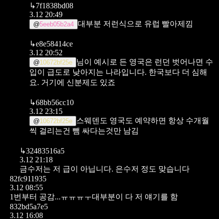
↳
7f1838bd08
3.12 20:49
대부분 저런식으로 유럽 빨아제낌
@
5eeb05b2a4
↳
e8e58414ce
3.12 20:52
님이 예시로 든 영국은 런던 벗어나면 수
@
10672bf25e
입이 급도로 낮아지는 나라입니다.
한국보다 더 심해
요. 거기에 신분제도 있죠
↳
68bb56cc10
3.12 23:15
스웨덴도 영국도 예약하면 항상 수개월
@
10672bf25e
씩 걸리는건 뺌 싸다는것만 남김
↳
32483516a5
3.12 21:18
금수저는 저 급이 아닙니다.
은수저 정도 맞습니다
82fc911935
3.12 08:55
1번부터 공감...ㅠㅠㅠㅜ대부분이 다 저 얘기를 함
832bd5a7e5
3.12 16:08