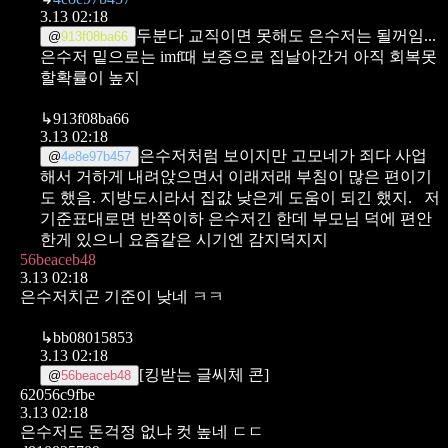
3.13 02:18
두분다 교직이면 못해도 은수저는 될꺼임...
@
913f08ba66
은수저 밑으로는 imf때 보증으로 집날아간거
아직 회복못
할확률이 높지
↳
913f08ba66
3.13 02:18
은수저처럼 보이지만 고모네가 죄다 사업
@
4e8e97b457
해서 거하게 내려앉으면서 이래저래 부침이 많은 편이기
도 했음.
지방도시라서 집값 낮은게 도움이 되긴 했지.
저
기준표대로면 반쪽이하 은수저긴 한데
부모님 덕에 편안
한게 있으니 요즘같은 시기엔 감지덕지지
56beaceb48
3.13 02:18
은수저치곤 기준이 낮네 ㅋㅋ
↳
bb08015853
3.13 02:18
[킹받는 글씨체 콘]
@
56beaceb48
62056c9fbe
3.13 02:18
은수저도 돈걱정 없냐 컷 높네 ㄷㄷ