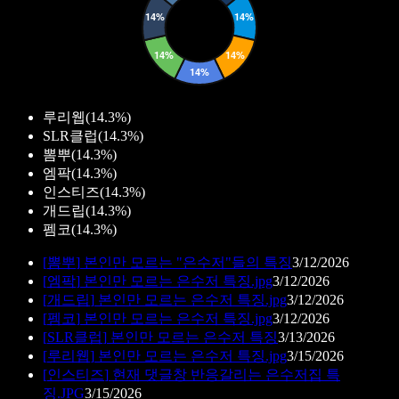
루리웹
(
14.3%
)
SLR클럽
(
14.3%
)
뽐뿌
(
14.3%
)
엠팍
(
14.3%
)
인스티즈
(
14.3%
)
개드립
(
14.3%
)
펨코
(
14.3%
)
[
뽐뿌
]
본인만 모르는 "은수저"들의 특징
3/12/2026
[
엠팍
]
본인만 모르는 은수저 특징.jpg
3/12/2026
[
개드립
]
본인만 모르는 은수저 특징.jpg
3/12/2026
[
펨코
]
본인만 모르는 은수저 특징.jpg
3/12/2026
[
SLR클럽
]
본인만 모르는 은수저 특징
3/13/2026
[
루리웹
]
본인만 모르는 은수저 특징.jpg
3/15/2026
[
인스티즈
]
현재 댓글창 반응갈리는 은수저집 특
징.JPG
3/15/2026