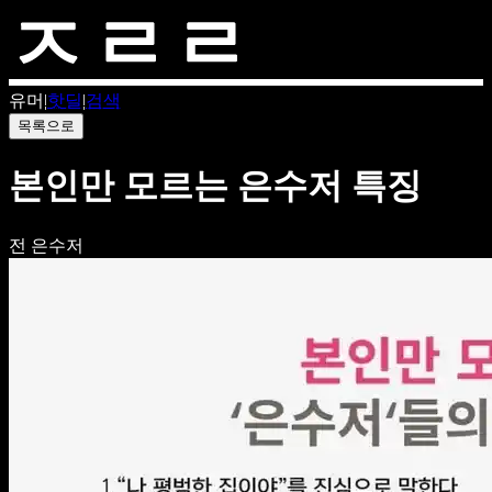
유머
|
핫딜
|
검색
목록으로
본인만 모르는 은수저 특징
전 은수저