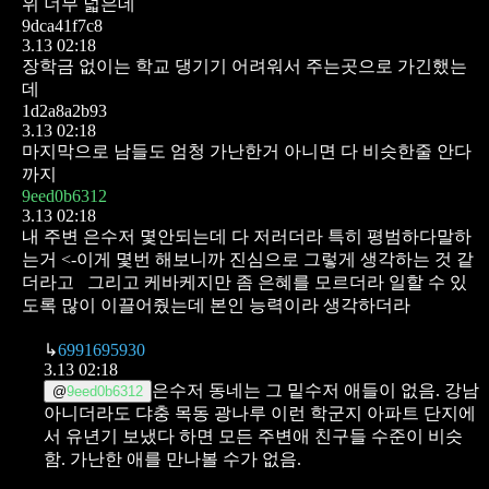
위 너무 넓은데
9dca41f7c8
3.13 02:18
장학금 없이는 학교 댕기기 어려워서 주는곳으로 가긴했는
데
1d2a8a2b93
3.13 02:18
마지막으로 남들도 엄청 가난한거 아니면 다 비슷한줄 안다
까지
9eed0b6312
3.13 02:18
내 주변 은수저 몇안되는데 다 저러더라 특히 평범하다말하
는거 <-이게 몇번 해보니까 진심으로 그렇게 생각하는 것 같
더라고
그리고 케바케지만 좀 은혜를 모르더라 일할 수 있
도록 많이 이끌어줬는데 본인 능력이라 생각하더라
↳
6991695930
3.13 02:18
은수저 동네는 그 밑수저 애들이 없음.
강남
@
9eed0b6312
아니더라도 댜충 목동 광나루 이런 학군지 아파트 단지에
서 유년기 보냈다 하면 모든 주변애 친구들 수준이 비슷
함. 가난한 애를 만나볼 수가 없음.