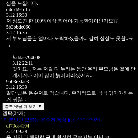
심을 느낍니다.
d4c7b91c15
3.12 16:33
저 정도면 한 100억이상 되어야 가능한거아닌가요??
5b3bbde060
3.12 16:35
저 부모님들은 얼마나 노력하셨을까... 감히 상상도 못할..ㅠ
ㅠ
↳
ddae794608
3.12 22:11
맞아요... 저는 저걸 다 누리는 동안 우리 부모님은 곁에 안
계시거나 이미 많이 늙어버리셨어요...
9503e3fae3
3.12 16:39
일단 밥은 은수저로 먹습니다. 주기적으로 벅벅 닦아야하는
거 귀찮...
뽐뿌 댓글 더 보기 ▼
엠팍
(
24
개)
📄
본인만 모르는 은수저 특징.jpg
↗
3/12/2026
df73ca4194
3.12 09:28
음 거의 다 해당함
근데 확실히 금수저는 아님 ㅋ