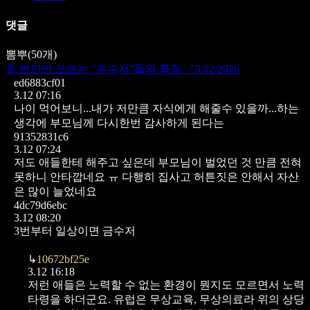
댓글
뽐뿌
(
50
개)
📄
본인만 모르는 "은수저"들의 특징
↗
3/12/2026
ed6883cf01
3.12 07:16
나이 먹어보니...내가 저만큼 자식에게 해줄수 있을까...하는
생각에 부모님께 다시한번 감사하게 된다는
91352831c6
3.12 07:24
저도 애들한테 해주고 싶은데 부모님이 벌었던 것 만큼 전혀
못하니 안타깝네요 ㅠ 다행히 집사고 허튼짓은 안해서 자산
은 많이 늘었네요
4dc79d6ebc
3.12 08:20
3번부터 일상이면 금수저
↳
10672bf25e
3.12 16:18
저런 애들은 노력할 수 없는 환경이 뭔지도 모르면서
노력
타령을 하더군요.
유럽은 무상교육, 무상의료라
위의 상당