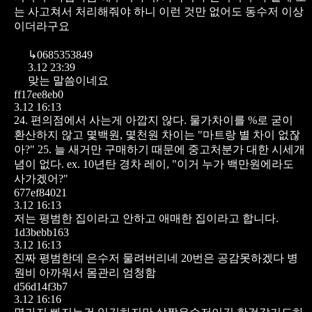
는 사고쳐서 처리해줘야 하니 이런 것만 없어도 동수저 이상
이더라구요
↳
0685353849
3.12 23:39
맞는 말씀이네요
ff17ee8eb0
3.12 16:13
24. 편의점에서 사는게 아깝지 않다. 물가차이를 %로 굳이
환산하지 않고 몇백원, 몇천원 차이는 "마트랑 별 차이 없잖
아?"
25. 늘 새거만 구매하기 때문에 중고처분가 대한 시세개
념이 없다. ex. 10년탄 경차 레이, "이거 누가 백만원에라도
사가겠어?"
677ef84021
3.12 16:13
저는 평범한 집이라고 안하고 애매한 집이라고 합니다.
1d3bebb163
3.12 16:13
진짜 평범한데 은수저 물려버리네 20번은 공감못하겠다 병
원비 아까워서 몸관리 엄청함
d56d14f3b7
3.12 16:16