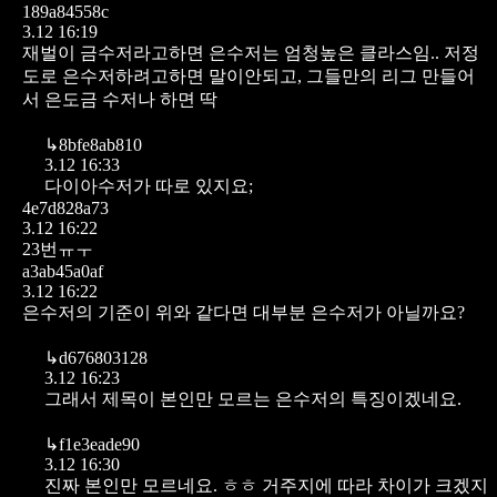
189a84558c
3.12 16:19
재벌이 금수저라고하면 은수저는 엄청높은 클라스임.. 저정
도로 은수저하려고하면 말이안되고, 그들만의 리그 만들어
서 은도금 수저나 하면 딱
↳
8bfe8ab810
3.12 16:33
다이아수저가 따로 있지요;
4e7d828a73
3.12 16:22
23번ㅠㅜ
a3ab45a0af
3.12 16:22
은수저의 기준이 위와 같다면 대부분 은수저가 아닐까요?
↳
d676803128
3.12 16:23
그래서 제목이 본인만 모르는 은수저의 특징이겠네요.
↳
f1e3eade90
3.12 16:30
진짜 본인만 모르네요. ㅎㅎ
거주지에 따라 차이가 크겠지