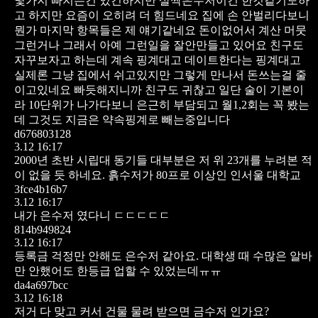
몇가지 빠지는건 있긴하지만 살짝은수저이긴 한것같기도하
고
하지만 요즘이 오히려 더 힘드네요 집에 손 안벌리다보니
뭔가 마지막 항목들은 제 얘기같네요 돈이없어서 계산 머뭇
그런거나 그래서 아예 그런일을 잘안만들고 있어요 친구도
자꾸보자고 하는데 계속 핑계대고 데이트한다는 핑계대고
실제론 그냥 집에서 쉬고있지만
그렇게 만나서 돈쓰는걸 줄
이고있네요
빠듯해지니까 친구도 귀찮고 일단 술이 기본이
라 10단위가 나가다보니 은근히 부담되고 월1,2회는 꼭 봤는
데
그것도 지금은 약속핑계로 빼는중입니다
d676803128
3.12 16:17
2000년 초반 시립대 동기들 대부분은 저 위 23개를 누려본 적
이 없을 듯 하네요.
흙수저가 80프로 이상인 인서울 대학교
3fce4b16b7
3.12 16:17
내가 은수저 였다니 ㄷㄷㄷㄷㄷ
814b949824
3.12 16:17
등록금 걱정만 안해도 은수저 같아요.
대학생 때 수많은 알바
만 안했어도
한등급 업할 수 있었는데ㅠㅠ
da4a697bcc
3.12 16:18
저거 다 맞고
커서 건물 물려 받으면
금수저 인가요?