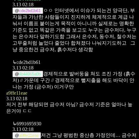
3.13 02:18
ㅇㅇ 인터넷에서 이슈가 되는건 양극단, 부
@
cde2bd1b61
자들과 가난한 사람들이지
진지하게 체계적으로 계급 나
눠서 이름표 붙이는게 목적이 아니니까
실제로는 명확한
기준도 없고
똑같은 가족을 보고도 누구는 금수저다, 누구
는 은수저다 말하기도함
그래서 은수저, 동수저, 철수저는
고무줄처럼 늘었다 줄었다 합쳐졌다 나눠지기도하고
그
냥 중요한건 금수저, 흙수저다 생각함
↳
cde2bd1b61
3.13 02:18
경제적으로 발버둥을 쳐도 조진 가정 (흙수
@
4b44065a0b
저) // 가운데 구간 // 경제적으로 뻘지출을 해도 바닥이 안
나는 가정 (금수저)
이거구만
a9ffe11eae
3.13 02:18
저거 전부 해당되면 금수저 아님? 금수저 기준은 얼마나 높
은거야 ㄷㄷ
↳
6991695930
3.13 02:18
저건 그냥 평범한 중산층 가정인데… 금수저
@
a9ffe11eae