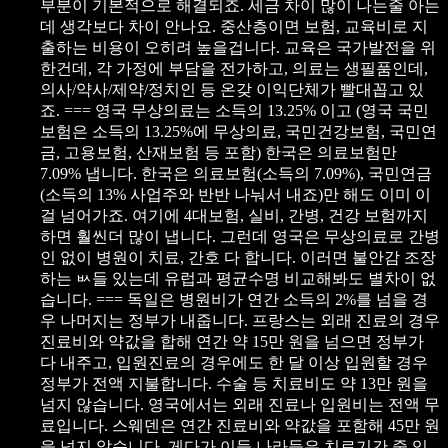
부분이 기본적으로 해결되죠.
세금 차이 많이 나는줄 아는
데 생각보다 차이 안나요.
중산층이면 보험, 교육비로 지
출하는 비용이 오히려 높을겁니다.
교육은 국가발전을 위
한건데, 각 가정에 부담을 전가하고,
의료는 생필품인데,
의사/약사/제약/정치인 등 온갖 이익단체가 빨대꼽고 있
죠.
===
영국 무상의료는 소득의 13.25% 이고
(영국 국민
보험은 소득의 13.25%에 무상의료, 국민건강보험, 국민연
금, 고용보험, 산재보험 등 포함)
한국은 의료보험만
7.09% 냅니다.
한국은 의료보험(소득의 7.09%), 국민연금
(소득의 13% 사업주와 반반 나눠서 내죠)만 해도 이미 이
걸 넘어가죠. 여기에 4대보험, 실비, 간병, 건강 보험까지
하면 훨씬더 많이 냅니다.
그런데 영국은 무상의료로 간병
인 없이 병원이 치료, 간호 다 합니다.
이러면 불안감 조장
하는 ㅄ들 있는데 유럽과 평균수명 비교해봐도 별차이 없
습니다.
===
독일은 병원비가 연간 소득의 2%를 넘을 경
우 나머지는 정부가 내줍니다.
프랑스는 외래 진료의 경우
진료비와 약값을 합해 연간 약 15만 원을 넘으면 정부가
다 내주고, 입원진료의 경우에도 한 달 이상 입원할 경우
정부가 전액 지불합니다. 수술 등 치료비도 약 13만 원을
넘지 않습니다.
영국에서는 외래 진료나 입원비는 전액 무
료입니다.
스웨덴은 연간 진료비와 약값을 포함해 45만 원
을 넘지 않습니다.
게다가 이들 나라들은 치료기간 중 임