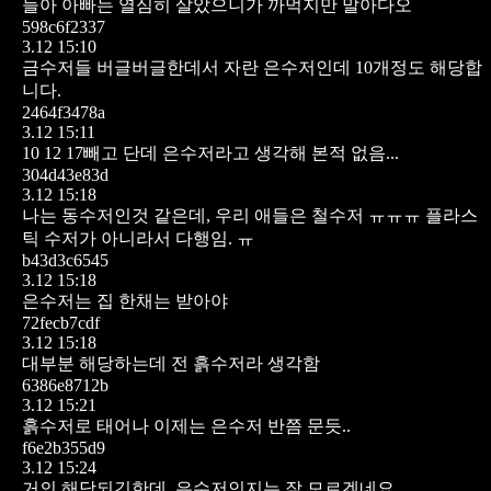
들아 아빠는 열심히 살았으니가 까먹지만 말아다오
598c6f2337
3.12 15:10
금수저들 버글버글한데서 자란 은수저인데 10개정도 해당합
니다.
2464f3478a
3.12 15:11
10 12 17빼고 단데 은수저라고 생각해 본적 없음...
304d43e83d
3.12 15:18
나는 동수저인것 같은데, 우리 애들은 철수저 ㅠㅠㅠ 플라스
틱 수저가 아니라서 다행임. ㅠ
b43d3c6545
3.12 15:18
은수저는 집 한채는 받아야
72fecb7cdf
3.12 15:18
대부분 해당하는데 전 흙수저라 생각함
6386e8712b
3.12 15:21
흙수저로 태어나 이제는 은수저 반쯤 문듯..
f6e2b355d9
3.12 15:24
거의 해당되긴한데. 은수저인지는 잘 모르겠네요.