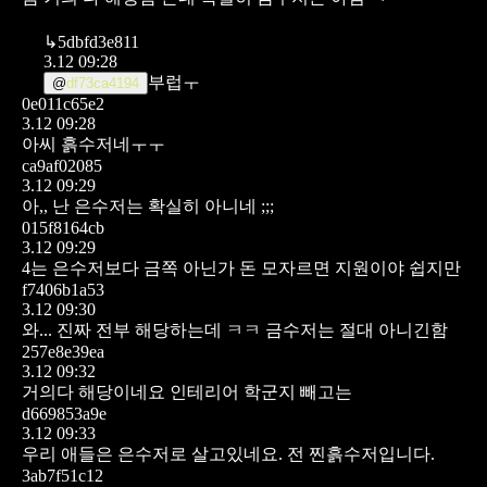
↳
5dbfd3e811
3.12 09:28
부럽ㅜ
@
df73ca4194
0e011c65e2
3.12 09:28
아씨 흙수저네ㅜㅜ
ca9af02085
3.12 09:29
아,, 난 은수저는 확실히 아니네 ;;;
015f8164cb
3.12 09:29
4는 은수저보다 금쪽 아닌가 돈 모자르면 지원이야 쉽지만
f7406b1a53
3.12 09:30
와... 진짜 전부 해당하는데 ㅋㅋ 금수저는 절대 아니긴함
257e8e39ea
3.12 09:32
거의다 해당이네요 인테리어 학군지 빼고는
d669853a9e
3.12 09:33
우리 애들은 은수저로 살고있네요.
전 찐흙수저입니다.
3ab7f51c12