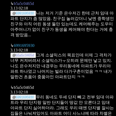
↳
b5a5c0465d
3.13 02:18
나는 저거 기준 은수저긴 한데 근처 임대 아
@
6991695930
파트 단지가 좀 많았음. 친구집 놀러갔더니 낮엔 중학생인
친구와 아직 어린 동생 둘만 있는데도 케어해주는 도우미
아주머니가 없이 친구가 동생을 케어해야 한다는 거에 충
격 받았음...
↳
6991695930
3.13 02:18
그게 소셜믹스의 목표인데 이제 그 격차가
@
b5a5c0465d
너무 커져버려서 소셜믹스가ㅜ오히려 문제만 낳고 있지.
나도 은수저지만 내경우는 우리동네에 아파트가 우리아
파트 하나였고 나머지는 빌라 다가구촌이었음 ㅋㅋ 내가
말한건 초품아 중품아인 아파트단지 ㅋㅋ
↳
b5a5c0465d
3.13 02:18
우리 동네도 두세 단지 빼고 전부 임대 아파
@
6991695930
트라 우리 단지랑 일반 단지들이 땅값 안 오른다고 임대
아파트 단지 싫어하더라. 그래도 우리 때엔 단지별 잘사는
집들은 나눠져있어도 아파트 어디 사느냐에 따라 차별은