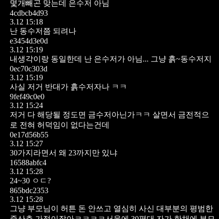
몇개빼곤 맞는데 은수저 아님
4cdbcb4d93
3.12 15:18
난 동수저쯤 되려나
e3454d3e0d
3.12 15:19
내생각이랑 동일한데 난 은수저가 아님... 그냥 흙~동수저지
0ec70c303d
3.12 15:19
사실 저거 반대가 흙수저자나 ㅋㅋ
9fef49c0e0
3.12 15:24
저거 다 해당될 정도면 금수저아닌가ㅋㅋ 살면서 금전적으
로 전혀 허덕임이 없다는건데
0e17d56b55
3.12 15:27
30가지라면서 왜 23까지만 있냐
16588abfc4
3.12 15:28
24~30 ㅇㄷ?
865bdc2353
3.12 15:28
그냥 부모님이 허튼 돈 안쓰고 열심히 사신 대부분의 평범한
중산층 가정이잖아ㅋㅋㅋㅋ서울에 30평대 자가 한채에 부모