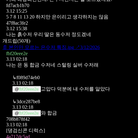
fd7acb1b70
3.12 15:25
5 7 8 11 13 20
하지만 은이리고 생각하지는 않음
47f8ac3fe2
3.12 15:38
나는 흙수저 우리 딸은 동수저 정도겠네
개드립
(
50
개)
📄
본인만 모르는 은수저 특징.jpg
↗
3/12/2026
fbf20eee2e
3.13 02:18
나는 은 동 합금 수저네 스털링 실버 수저래
↳
f089d74eb0
3.13 02:18
고맙다 덕분에 내 수저를 알았다
@
fbf20eee2e
↳
3dce287be8
3.13 02:18
와 합금
@
fbf20eee2e
708b878f42
3.13 02:18
[댕검신콘 디럭스]
4a717dc5ad