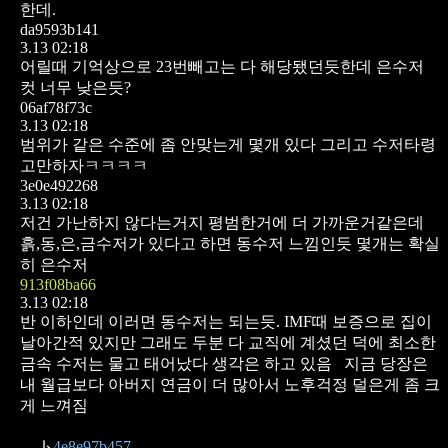
한데.
da9593b141
3.13 02:18
어릴때 기억상으로 23번빼고는 다 해당됐던듯한데
은수저
컷 너무 낮은듯?
06af78f73c
3.13 02:18
범위가 같은 수준에 좀 안맞는게 몇개 있다
그리고 수저타령
고만하자ㅋㅋㅋㅋ
3e0e492268
3.13 02:18
저건 가난하지 않다는거지 평범한거에 더 가까운거같은데
흙,동,은,금수저가 있다고 하면 동수저 느낌인듯
몇개는 확실
히 은수저
913f08ba66
3.13 02:18
반 이하인데 이러면 동수저는 되는듯.
IMF때 보증으로 집이
날아간적 있지만
그래도 두분 다 교직에 계셨던 덕에
최소한
금속 수저는 물고 태어났다 생각은 하고 있음
지금 당장은
내 월급보다 아버지 연금이 더 많아서
노후걱정 덜은게 좀 크
게 느껴짐
↳
4e8e97b457