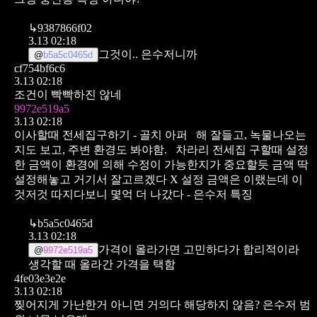
↳
9387866f02
3.13 02:18
그것이.. 은수저니까
@
b5a5c0465d
cf754bf6c6
3.13 02:18
조건이 빡빡하진 않네
9972e519a5
3.13 02:18
이사할때 전세집구하기
- 골치 아퍼
해 잘들고, 녹물나오는
지도 보고, 주변 환경도 봐야함.
차라리 전세집 구할때 설정
한 금액이 환경에 의해 수정이 가능한지가 중요할듯
금액 딱
설정해놓고 거기서 잘고르겠다 X
설정 금액은 이랬는데 이
것저것 따지다보니 몇억 더 나갔다 - 은수저 특징
↳
b5a5c0465d
3.13 02:18
가격이 올라가면 고민하다가 합리적이라
@
9972e519a5
생각할 때 올라간 가격을 택함
4fe03e3e2e
3.13 02:18
찢어지게 가난한거 아니면 거의다 해당하지 않음?
은수저 범