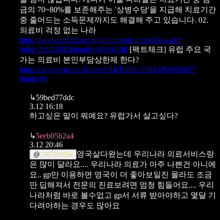
금의 70~80%를 보존해주는 '상병수당'을 지급해 치료기간
중 줄어드는 소득문제까지도 해결해 주고 있습니다.
02.
의료비 걱정 없는 나라
https://www.childfund.or.kr/contents/greenView.do?
bdId=20012492&bmId=10000148
[팩트체크] 유럽 주요 국
가는 의료비 본인부담상한제 한다?
https://www.yna.co.kr/view/AKR20220304149600502?
input=tw
↳
59bed77ddc
3.12 16:18
하고싶은 말이 뭐예요? 유럽가서 살고싶다?
↳
5eeb05b2a4
3.12 20:46
영국살다왔는데 우리나라 의료서비스랑
@
10672bf25e
은 많이 달라요.... 우리나라 의료가 아주 나쁜건 아니에
요..
gp만 이용하면 영국이 더 좋아보일진 몰라도 조금
만 딥해져서 전문의 진료보려면 엄청 힘들어요.... 우리
나라처럼 바로 볼수없고 gp서 서류 받아야하고 몇달 기
다려야하는 경우도 많아요