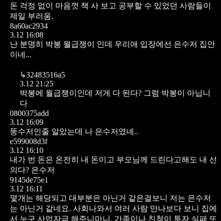
돈 걱정 없이 마음껏 책 사 보고 공부할 수 있었던 사람들이
제일 부러움.
8a60ac2934
3.12 16:08
난 분명히 박봉 월급쟁이 인데 우리애 입장에선 은수저 집안
이네...
↳
32483516a5
3.12 21:25
박봉에 월급쟁이인데 저게 다 된다?
그럼 박봉이 아닙니
다
0800375add
3.12 16:09
똥수저인줄 알았는데 나 은수저였네..
e599008d3f
3.12 16:10
내가 번 돈은 온전히 내 돈이고 부모님께 드린다고해도 내 선
의다? 은수저
9145de75e1
3.12 16:11
몇개는 해당되고 대부분은 아닌거 같은걸보니 저는 은수저
는 아닌거 같네요. 사회나와서 여러 사람 만나보다 보니 집에
서 누구 사업자금 해주니마니, 가족이나 친척이 투자 실패 또