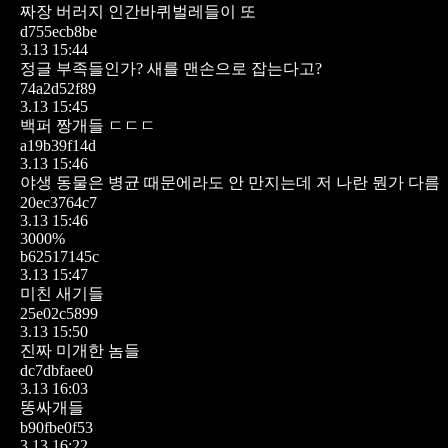
짜장 버러지 인간바퀴벌레들이 또
d755ecb8be
3.13 15:44
정글 부족들인가? 새를 맨손으로 잡는다고?
74a2d52f89
3.13 15:45
백퍼 짱개들 ㄷㄷㄷ
a19b39f14d
3.13 15:46
야생 동물은 병균 때문에라도 안 만지는데 저 나란 뭔가 다름
20ec3764c7
3.13 15:46
3000%
b62517145c
3.13 15:47
미친 새기들
25e02c5899
3.13 15:50
진짜 미개한 놈들
dc7dbfaee0
3.13 16:03
똥싸개들
b90fbe0f53
3.13 16:22