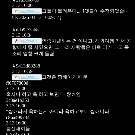
3.13 16:00
그들이 몰려온다....
[댓글이 수정되었습니
@
0aa289e0c5
다: 2026-03-13 16:09:14]
↳
dda9f75ab8
3.13 16:34
인종차별하는 건 아니고,
해외여행 가서 공
@
0aa289e0c5
항에서 줄 서있으면 그 나라 사람들은 바로 티가 나고 목
소리 엄청 크게 들림..
↳
9413d88288
3.13 16:59
그것은 짱깨이기 때문
@
0aa289e0c5
ff6707808d
3.13 16:00
혹시나 하고 욕 하고 보면 다 짱깨임
3c3ae1b353
3.13 16:00
"짱깨라서 욕하는게 아니라 욕하고보니 짱깨더라"
c86a499734
3.13 16:00
븅신새끼들
6f5333e169