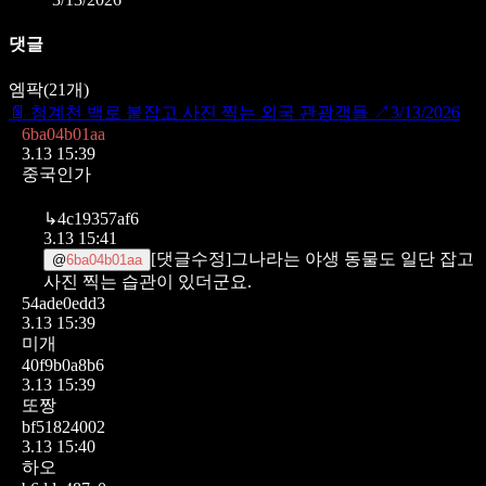
댓글
엠팍
(
21
개)
📄
청계천 백로 붙잡고 사진 찍는 외국 관광객들
↗
3/13/2026
6ba04b01aa
3.13 15:39
중국인가
↳
4c19357af6
3.13 15:41
[댓글수정]그나라는 야생 동물도 일단 잡고
@
6ba04b01aa
사진 찍는 습관이 있더군요.
54ade0edd3
3.13 15:39
미개
40f9b0a8b6
3.13 15:39
또짱
bf51824002
3.13 15:40
하오