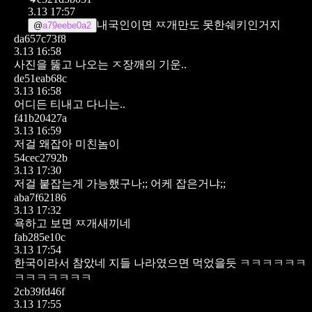
3.13 17:57
내국인이면 ㅉ개만도 못한쉐키인거지
@
a79eebe0a2
da657c73f8
3.13 16:58
사진을 뚫고 나오는 ㅈ장깨의 기운..
de51eab68c
3.13 16:58
어디든 티내고 다니는..
f41b20427a
3.13 16:59
저걸 왜잡아 미친놈이
54cec2792b
3.13 17:30
저걸 붙잡는게 가능했구나;; 어케 잡은거냐;;
aba7f62186
3.13 17:32
욕하고 보면 ㅉ개새끼네
fab285e10c
3.13 17:54
한국이라서 참았네 지들 나라였으면 먹었을듯 ㅋㅋㅋㅋㅋㅋ
ㅋㅋㅋㅋㅋㅋㅋ
2cb39fd46f
3.13 17:55