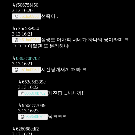
↳
f50675f450
3.13 16:20
선족아..
@
fc51ba095d
↳
c3bc53e9a4
3.13 16:21
섬짱도 어차피 너네가 하나의 짱이라며 ㅋ
@
fc51ba095d
ㅋㅋㅋ
이럴땐 또 분리하냐
↳
08b3c0b702
3.13 16:21
시진핑개새끼 해봐 ㅋ
@
fc51ba095d
↳
653c5d339c
3.13 16:22
개진핑....시새끼!!
@
08b3c0b702
↳
9b0dcc7049
3.13 16:23
닉ㅋㅋㅋ
@
08b3c0b702
↳
626068cdf2
3.13 16:21