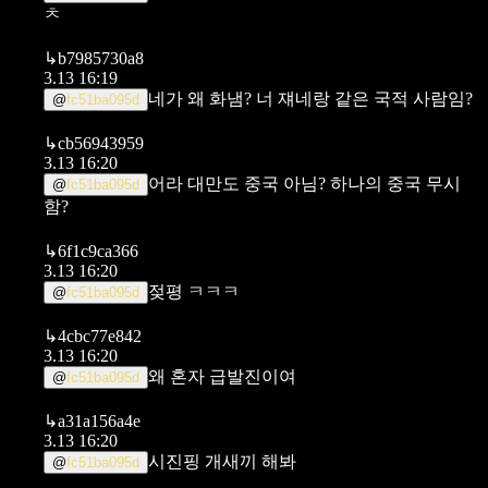
ㅊ
↳
b7985730a8
3.13 16:19
네가 왜 화냄? 너 쟤네랑 같은 국적 사람임?
@
fc51ba095d
↳
cb56943959
3.13 16:20
어라 대만도 중국 아님? 하나의 중국 무시
@
fc51ba095d
함?
↳
6f1c9ca366
3.13 16:20
젖평 ㅋㅋㅋ
@
fc51ba095d
↳
4cbc77e842
3.13 16:20
왜 혼자 급발진이여
@
fc51ba095d
↳
a31a156a4e
3.13 16:20
시진핑 개새끼 해봐
@
fc51ba095d