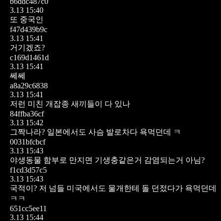
b6ddc487c0
3.13 15:40
또 중국인
f47d439b9c
3.13 15:41
거기겠죠?
c169d1461d
3.13 15:41
쎄쎄
a8a29c6838
3.13 15:41
저런 미친 개잡종 새끼들이 다 있나
84ffba36cf
3.13 15:42
그짝나라? 일본에서도 사슴 발로차다 욕먹던데 ㅋ
0031bfcbcf
3.13 15:43
야생동물 함부로 만지면 기생충같은거 감염되는거 아님?
f1cd3d57c5
3.13 15:43
국적이?
저 넘들 미국에서도 물개한테 돌 던젔다가 욕먹던데
ㅋㅋ
651cc5ee11
3.13 15:44