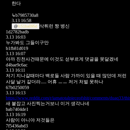
한다
↳
b7985730a8
3.13 16:58
삭튀런 짱 병신
@
fc51ba095d
1d2782badb
3.13 16:03
누가봐도 그들이구만
b1fb81d019
3.13 16:07
아까 진천사건때문에 이것도 섣부르게 댓글을 못달겠네
d4bae9c6ac
3.13 16:11
저기 지나갈때마다 백로들 사람 가까이 있을 때 많던데 저런
사달 날거 같더라..... 어휴 ㅡㅡ
저거 처벌 못하나
67b0250059
3.13 16:13
https://www.reddit.com/r/iamatotalpieceofshit/comments/duaq33/thi
새 붙잡고 사진찍는거보니 이거 생각나네
bab7404de1
3.13 16:19
사람이 아니야 저것들은
7f5436abd3