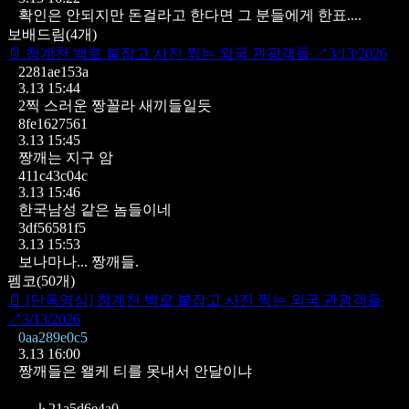
확인은 안되지만 돈걸라고 한다면 그 분들에게 한표....
보배드림
(
4
개)
📄
청계천 백로 붙잡고 사진 찍는 외국 관광객들
↗
3/13/2026
2281ae153a
3.13 15:44
2찍 스러운 짱꼴라 새끼들일듯
8fe1627561
3.13 15:45
짱깨는 지구 암
411c43c04c
3.13 15:46
한국남성 같은 놈들이네
3df56581f5
3.13 15:53
보나마나... 짱깨들.
펨코
(
50
개)
📄
[단독영상] 청계천 백로 붙잡고 사진 찍는 외국 관광객들
↗
3/13/2026
0aa289e0c5
3.13 16:00
짱깨들은 왤케 티를 못내서 안달이냐
↳
21a5d6e4a0