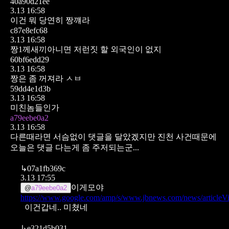
40a90d21ee
3.13 16:58
이건 뭐 당연히 짱꺠라
c87e8efc68
3.13 16:58
짱1께새끼아니면 저런짓 할 외국인이 없지
60bf6edd29
3.13 16:58
짱은 좀 꺼져라 ㅅㅂ
59dd4e1d3b
3.13 16:58
미친놈들인가
a79eebe0a2
3.13 16:58
다른때라면 서슴없이 댓글을 달았겠지만
진천 사건때문에
오늘은 댓글 다는게 좀 주저되는군...
↳
07a1fb369c
3.13 17:55
이게모야
@
a79eebe0a2
https://www.google.com/amp/s/www.jbnews.com/news/articl
이건갑네.. 미쳤네
↳
e321d5b031