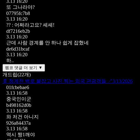
3.13 16:20
또 그나라야?
07795fc7b8
3.13 16:20
?? : 어쩌라고요? 셰셰!
df7216eb2b
3.13 16:20
근데 사람 경계를 안 하나 쉽게 잡혔네
de6d31bcaf
3.13 16:20
하..
펨코 댓글 더 보기 ▼
개드립
(
22
개)
📄
청계천 백로 붙잡고 사진 찍는 외국 관광객들
↗
3/13/2026
01fcbebae6
3.13 16:58
중국인이군
b498162d0b
3.13 16:58
와 저건 아니지
926a84437a
3.13 16:58
역시 짱1깨야