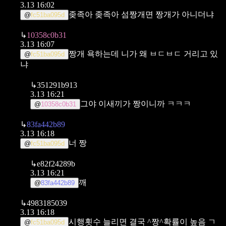
3.13 16:02
좆족아 좆족아 섬짱개면 짱개가 아니더냐
@
fc51ba095d
↳
10358c0b31
3.13 16:07
짱개 욕하는데 니가 왜 ㅂㄷㅂㄷ 거리고 있
@
fc51ba095d
냐
↳
351291b913
3.13 16:21
그야 이새끼가 짱이니까 ㅋㅋㅋ
@
10358c0b31
↳
83fa442b89
3.13 16:18
너 짱
@
fc51ba095d
↳
e82f24289b
3.13 16:21
깨
@
83fa442b89
↳
4983185039
3.13 16:18
시행횟수 늘리면 결국 ^짱^확률이 높음 ㄱ
@
fc51ba095d