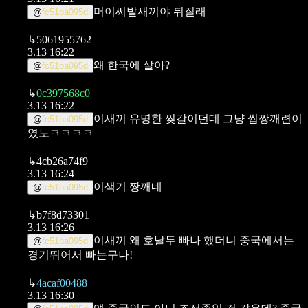
머이씨발새끼야 뒤질래
@
fc51ba095d
↳
5061955762
3.13 16:22
왜 한국에 살아?
@
fc51ba095d
↳
0c397568c0
3.13 16:22
이새끼 유명한 찢갈이던데 그냥 씹짱깨련이
@
fc51ba095d
였노ㅋㅋㅋㅋ
↳
4cb26a74f9
3.13 16:24
이색기 짱깨네
@
fc51ba095d
↳
b7f8d73301
3.13 16:26
이새끼 왜 호날두 빠나 했더니 중국에서는
@
fc51ba095d
경기뛰어서 빠는구나!
↳
4acaf00488
3.13 16:30