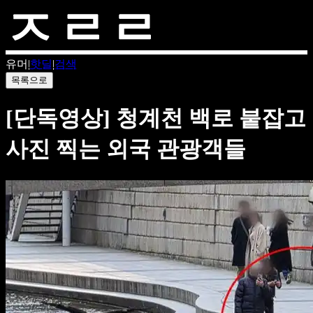
유머
|
핫딜
|
검색
목록으로
[단독영상] 청계천 백로 붙잡고
사진 찍는 외국 관광객들