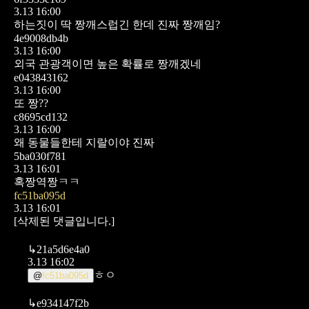
3.13 16:00
하는짓이 딱 짱깨스럽긴 한데 진짜 짱깨임?
4e9008db4b
3.13 16:00
외국 관광객이면 높은 확률로 짱깨겠네
e043843162
3.13 16:00
또 짱??
c8695cd132
3.13 16:00
왜 동물들한테 지랄이야 진짜
5ba030f781
3.13 16:01
혹짱역짱ㅋㅋ
fc51ba095d
3.13 16:01
[삭제된 댓글입니다.]
↳
21a5d6e4a0
3.13 16:02
ㅎㅇ
@
fc51ba095d
↳
e934147f2b