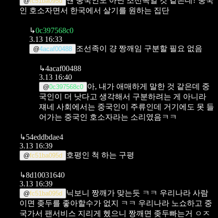
얜 중국인도 아닌 조선족일 것 같은데?
중국
@
fc51ba095d
인 호소자면서 한국에서 살기를 원하는 집단
↳
0c397568c0
3.13 16:33
조선족이 걍 짱깨임 구분할 필요 없음
@
4acaf00488
↳
4acaf00488
3.13 16:40
아, 내가 애매하게 말한 것 같은데 중
@
0c397568c0
국인이 더 낫다고 생각해서 구분하려는 게 아니라
쟤네 사회에서는 중국인이 주류인데 거기에도 못 들
어가는 중국인 호소자라는 소리였음ㅋㅋ
↳
54eddbdae4
3.13 16:39
호평인 척 하는 구평
@
fc51ba095d
↳
8d10031640
3.13 16:39
닉보니 짱깨가 맞는듯 ㅋㅋ 우리나라 사람
@
fc51ba095d
이면 좆두를 좋아할수가 없지 ㅋㅋ 우리나라 노쇼하고 중
국가서 팬서비스 지리게 헸으니 짱깨면 좆두빠는거 ㅇㅈ