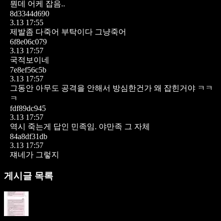
뭔데 어케 잡음..
8d3344d690
3.13 17:55
제발좀 다죽어 부탁이다 그냥죽어
6f8e06c079
3.13 17:57
국적보이네
7e8ef56c5b
3.13 17:57
그동안 아무도 공격을 안해서 방심한건가 왜 잡힌거야 ㅋㅋ
ㅋ
fdf89dc945
3.13 17:57
역시 죽는게 답인 민족임. 야만족 그 자체
84a8df31db
3.13 17:57
쟤네가 그렇지
게시글 목록