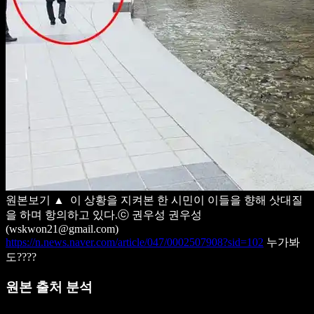
원본보기
▲ 이 상황을 지켜본 한 시민이 이들을 향해 삿대질
을 하며 항의하고 있다.ⓒ 권우성
권우성
(wskwon21@gmail.com)
https://n.news.naver.com/article/047/0002507908?sid=102
누가봐
도????
원본 출처 분석