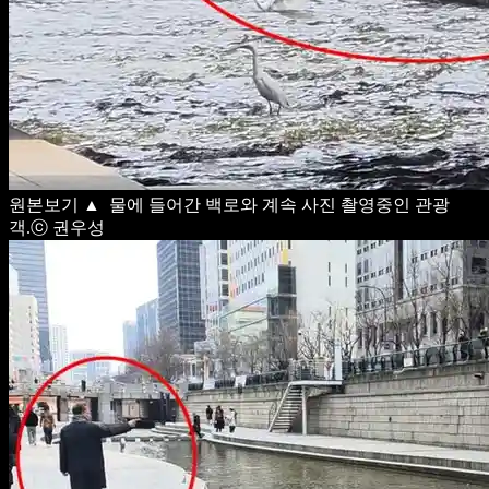
원본보기
▲ 물에 들어간 백로와 계속 사진 촬영중인 관광
객.ⓒ 권우성