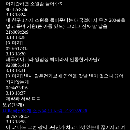
어지간하면 소원좀 들어주지...
9bc17e874d
3.13 18:24
내 친구 1가지 소원을 들어준다는 태국절에서 무려 200불을
넣고 득녀 기원(큰 아들 있으). 그리고 진짜 딸 낳음.
21b089c2e9
3.13 18:28
[이미지]
029c51731a
3.13 18:30
태국이아니라 영업장 밖이라서 안통한거아님?
9288b51413
3.13 18:31
[이미지]
넨사 같은건가보네 연인을 맞날 넨이 없으니 끊어
지지않는게
0fc4a73d16
3.13 18:37
제약과 서약 ㄷㄷ
오유
(
15
개)
📄
태국신에게 소원을 빈 사람
↗
3/13/2026
db7b35364e
3.13 18:58
어...? 나도 그런 팔찌 5년인가 차고 다녔었는데 끊어지고 여