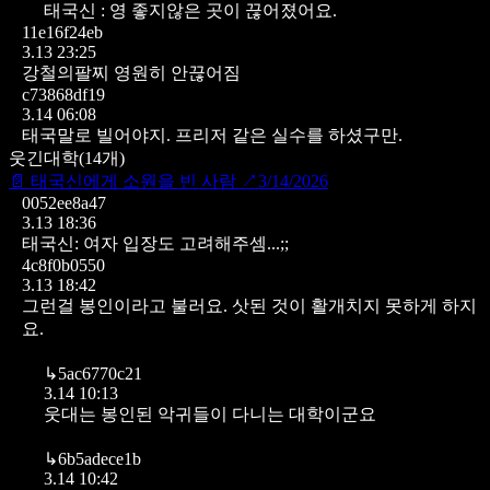
태국신 : 영 좋지않은 곳이 끊어졌어요.
11e16f24eb
3.13 23:25
강철의팔찌 영원히 안끊어짐
c73868df19
3.14 06:08
태국말로 빌어야지. 프리저 같은 실수를 하셨구만.
웃긴대학
(
14
개)
📄
태국신에게 소원을 빈 사람
↗
3/14/2026
0052ee8a47
3.13 18:36
태국신: 여자 입장도 고려해주셈...;;
4c8f0b0550
3.13 18:42
그런걸 봉인이라고 불러요. 삿된 것이 활개치지 못하게 하지
요.
↳
5ac6770c21
3.14 10:13
웃대는 봉인된 악귀들이 다니는 대학이군요
↳
6b5adece1b
3.14 10:42