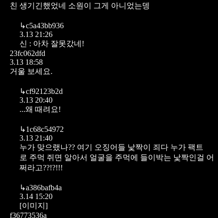
친 생기긴했었네 소원이 그게 아니었는뎅
↳
c5a43bb936
3.13 21:26
신 : 아차 잘못갔네!
23fc062dfd
3.13 18:58
거울 보세요.
↳
cf92123b2d
3.13 20:40
...왜 때려요!
↳
1c68c54972
3.13 21:40
누가 맞으랬나??
여기 오징어들 낯짝이 죄다 누가 팩트
로 주먹 쥐면
알아서 얼굴을 주먹에 들이박는 낯짝인걸 어
쩌라고??!?!!!
↳
a386bafb4a
3.14 15:20
[이미지]
f36773536a