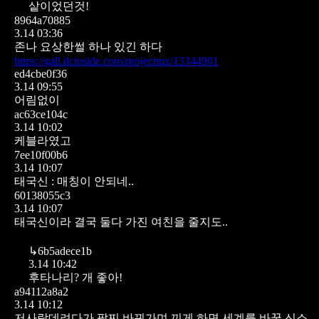
샅이었던것!
8964a70885
3.14 03:36
존나 요상한썰 하나 있긴 하다
https://gall.dcinside.com/projectmx/13344901
ed4cbe0f36
3.14 09:55
어림없이
ac63ce104c
3.14 10:02
케블라였고
7ee10f00b6
3.14 10:07
태국신 : 매칭이 안되네..
60138055c3
3.14 10:07
태국신이라 결국 둘다 가진 여친을 줄지도..
↳
6b5adece1b
3.14 10:42
후타나리? 개 좋아!
a94112a8a2
3.14 10:12
저사람데려다가 팔찌 바꿔가며 끼게 하면 세계를 바꿀 신소