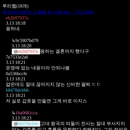
루리웹
(
18
개)
📄
태국신에게 소원을 빈 사람.jpg
↗
3/13/2026
eb2b97937a
3.13 18:18
용하네
↳
9c5907bd79
3.13 18:20
용하는 결혼까지 했다구
@
eb2b97937a
7e7533e2a6
3.13 18:21
운명에 없는 내용이라 안되나봄
0a536bccfe
3.13 18:21
얇은데도 절대 끊어지지 않는 신비한 팔찌 ㄷㄷ
b8478dcbbb
3.13 18:21
저 실로 갑옷을 만들면 그게 바로 이지스
↳
16a0681cca
3.13 18:23
고대 왕국의 떠돌이 전사는 절대 부서지지
@
b8478dcbbb
않는 갑주를 입고 흑룡을 무찔렀다 전해진다.
그의 전설은