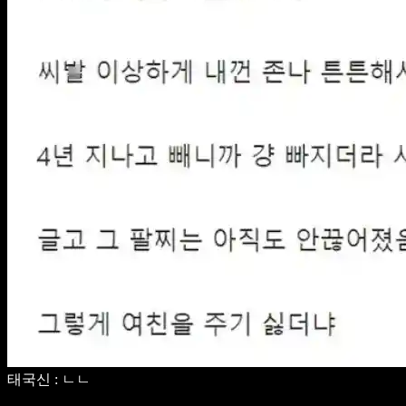
태국신 : ㄴㄴ