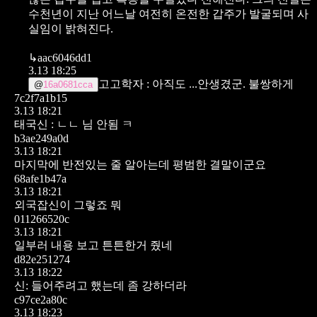
수천년이 지난 어느날 여전히 온전한 갑주가 발굴되며 사
실임이 밝혀진다.
↳
aac6046dd1
3.13 18:25
고고학자 : 아직도 ...안생겼군. 불쌍하게
@
16a0681cca
7c2f7a1b15
3.13 18:21
태국신 : ㄴㄴ 님 안됨 ㅋ
b3ae249a0d
3.13 18:21
마지막에 반전있는 줄 알아는데 평범한 결말이군요
68afe1b47a
3.13 18:21
외국잡신이 그렇죠 뭐
011266520c
3.13 18:21
일부러 내용 보고 튼튼한거 줬네
d82e251274
3.13 18:22
신: 들어주려고 했는데 좀 강하더라
c97ce2a80c
3.13 18:23