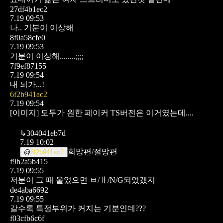
27df4b1ec2
7.19 09:53
나.. 기분이 이상해
8f0a58cfe0
7.19 09:53
기분이 이상해........;;;;
7f9ef87155
7.19 09:54
내 뇌가...!
6f2b941ac2
7.19 09:54
[이미지]
모두가 원한 페이커 TS버전은 이거였는데....
↳
304041eb7d
7.19 10:02
희망편/절망편
@
6f2b941ac2
f9b2a5b415
7.19 09:55
저분이 그 때 울었으면 ㅂ/ㅐ/N/G되었겠지
de4aba6692
7.19 09:55
갈수록 특정부위가 커지는 기분인데???
f03cfb6c6f