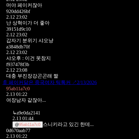
머야 페이커잖아
920dd426bf
2.12 23:02
난 상혁이가 더 좋아
39151d9c10
2.12 23:02
갑자기 분위기 샤오냥
a3848db70f
2.12 23:02
샤오후 : 이건 못참지
f937478f3b
2.12 23:08
대충 부진장강곤곤래 짤
📄
페이커닮은 중국여자 틱톡커
↗
2/13/2026
95ab11a7c0
2.13 01:22
여장남자 같잖아...
↳
a9e0da2141
2.13 01:44
스니키라고 있긴 한데...
@
95ab11a7c0
0d670aab77
2.13 01:22