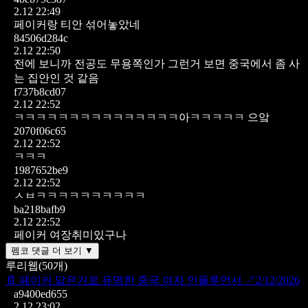
2.12 22:49
페이커랑 티안 섞어놓았네
84506d284c
2.12 22:50
전에 보니까 전공도 무용쪽인가 그런거 보면 중국에서 좀 사
는 집안인 것 같음
f737b8cd07
2.12 22:52
ㅋㅋㅋㅋㅋㅋㅋㅋㅋㅋㅋㅋㅋㅋㅋ아ㅋㅋㅋㅋㅋ 으앜
2070f06c65
2.12 22:52
ㅋㅋㅋ
1987652be9
2.12 22:52
ㅅㅂㅋㅋㅋㅋㅋㅋㅋㅋㅋㅋ
ba218bafb9
2.12 22:52
페이커 여장취미있구나
펨코 댓글 더 보기 ▼
루리웹
(
50
개)
📄
페이커 닮은거로 유명한 중국 여자 인플루언서
↗
2/12/2026
a9400ed655
2.12 23:02