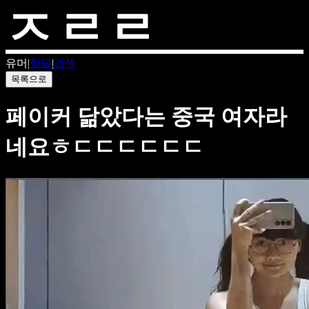
유머
|
핫딜
|
검색
목록으로
페이커 닮았다는 중국 여자라
네요ㅎㄷㄷㄷㄷㄷㄷ