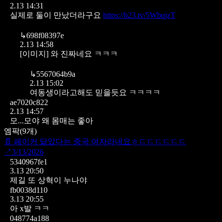
2.13 14:31
실제로 둘이 만났더라구요
https://b23.tv/5WbqjzT
↳
698f08397e
2.13 14:58
[이미지]
와 진짜네요 ㅋㅋㅋ
↳
5567064b9a
2.13 15:02
여동생이라고해도 믿을듯요 ㅋㅋㅋㅋ
ae7020c822
2.13 14:57
모...모야 왜 몸매는 좋아
엠팍
(
9
개)
📄
페이커 닮았다는 중국 여자라네요ㅎㄷㄷㄷㄷㄷㄷ
↗
3/13/2026
5340967fe1
3.13 20:50
제길 또 상혁이 누나야
fb0038d110
3.13 20:55
아 x발 ㅋㅋ
048774a188