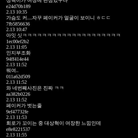
상혁이가 여장에 관심있구나
e24d70b189
2.13 10:35
가슴도 커....자꾸 페이커가 얼굴이 보이니 ㅎㄷㄷ
7fb5856636
2.13 10:47
아잇 싯ㅋㅋㅋㅋㅋㅋㅋㅋㅋㅋㅋㅋㅋㅋㅋㅋㅋㅋㅋㅋ
1ec00ef2b2
2.13 11:05
인지부조화
94ff414e44
2.13 11:52
뭐여..
011a62d509
2.13 11:52
와 네번째사진은 진짜 ㅋㅋ
aa382b0226
2.13 11:52
페이커가 벗는줄
9ef47732fe
2.13 11:53
회로가 꼬이는 중
대상혁이 여장한 느낌인데
e8e8221537
2.13 11:55