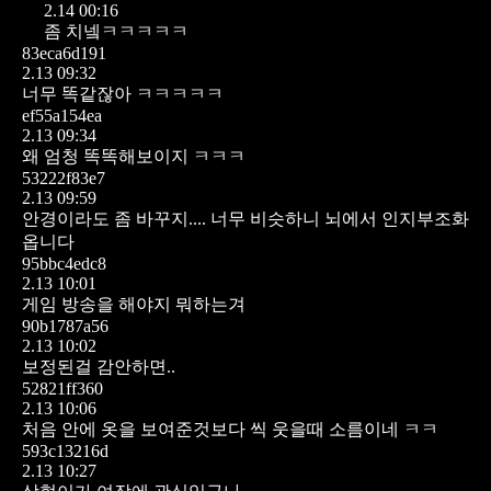
2.14 00:16
좀 치넼ㅋㅋㅋㅋㅋ
83eca6d191
2.13 09:32
너무 똑같잖아 ㅋㅋㅋㅋㅋ
ef55a154ea
2.13 09:34
왜 엄청 똑똑해보이지 ㅋㅋㅋ
53222f83e7
2.13 09:59
안경이라도 좀 바꾸지.... 너무 비슷하니 뇌에서 인지부조화
옵니다
95bbc4edc8
2.13 10:01
게임 방송을 해야지 뭐하는겨
90b1787a56
2.13 10:02
보정된걸 감안하면..
52821ff360
2.13 10:06
처음 안에 옷을 보여준것보다 씩 웃을때 소름이네 ㅋㅋ
593c13216d
2.13 10:27