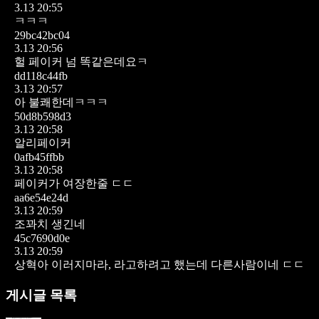
3.13 20:55
ㅋㅋㅋ
29bc42bc04
3.13 20:56
헐 페이커 넘 똑같은데요ㅋ
dd118c44fb
3.13 20:57
아 불쾌한데ㅋㅋㅋ
50d8b598d3
3.13 20:58
알리페이커
0afb45ffbb
3.13 20:58
페이커가 여장한줄 ㄷㄷ
aa6e54e24d
3.13 20:59
조꽈치 생긴네
45c7690d0e
3.13 20:59
상혁아 이러지마라, 라고하려고 했는데 다른사람이네 ㄷㄷ
게시글 목록