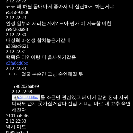
2.12 22:22
ㅠㅠ 왜 하필 몸매마저 좋아서 더 심란하게 하는거냐
e5358938d6
2.12 22:23
안경 일부러 저러는거야?
으아 뭔가 이 거북함 미친
ce9f260a98
2.12 22:30
대상혁 바선생 합쳐놓은거같네
a389ac9621
2.12 22:31
턱쪽은 티안이랑 더 흡사한거같음
c3fa8dd8bc
2.12 22:33
ㅋㅋㅋ 얼굴 본순간 그냥 숙연해질 듯
↳
98202babe9
2.12 22:58
롤 조금만 관심있고 페이커 알면 진짜 사귀
@
c3fa8dd8bc
더라도 관계 못가질거같다 진심 ㅅㅂ;;;; 바로 내 꼬추 숙연
해진다
7101ba6fd6
2.12 22:33
역시 미드..
99855e2af2