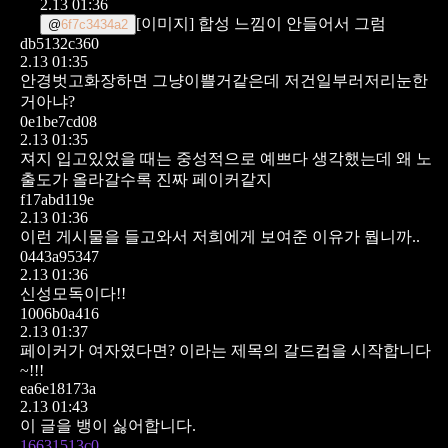
2.13 01:36
[이미지]
합성 느낌이 안들어서 그럼
@
6f7c3434a2
db5132c360
2.13 01:35
안경벗고화장하면 그냥이쁠거같은데
저건일부러저리눈한
거아냐?
0e1be7cd08
2.13 01:35
져지 입고있었을 때는 중성적으로 예쁘다 생각했는데
왜 노
출도가 올라갈수록 진짜 페이커같지
f17abd119e
2.13 01:36
이런 게시물을 들고와서 저희에게 보여준 이유가 뭡니까..
0443a95347
2.13 01:36
신성모독이다!!
1006b0a416
2.13 01:37
페이커가 여자였다면? 이라는 제목의 갈드컵을 시작합니다
~!!!
ea6e18173a
2.13 01:43
이 글을 뱅이 싫어합니다.
16631513c0