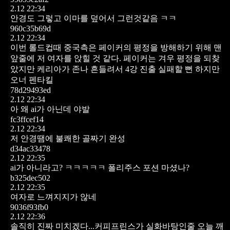
2.12 22:34
안경도 그렇고 이마를 덮어서 그런것같음 ㅋㅋ
960c35b69d
2.12 22:34
이번 롤드컵때 중국측은 페이커의 평정을 방해하기 위해 맨
앞줄에 저 여자를 앉힐 것 같다. 페이커는 겨우 평정을 되찾
았지만 케리아가 존나 흔들려서 4강 진출 실패할 뻔 하지만
오너 펜타킬
78d29493ed
2.12 22:34
아 왜 ai가 아닌데 야발
fc3ffcef14
2.12 22:34
저 안경땜에 불쾌한 골짜기 완성
d34ac33478
2.12 22:35
ai가 아니라고? ㅋㅋㅋㅋㅋ
폴리주스 포션 마셨나?
b325dec502
2.12 22:35
여자로 느껴지지가 않네
9036f93fb0
2.12 22:36
솔직히 진짜 미치겠다...커피프린스가 실화바탕인줄 오늘 깨