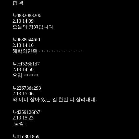
합.격.
↳
d832083206
2.13 14:09
오늘의 장원입니다
↳
9688e446f0
2.13 14:16
해학의민족 ㅋㅋㅋㅋㅋㅋㅋㅋㅋ
↳
ccf526b1d7
2.13 14:50
으잌 ㅋㅋㅋ
↳
22673da293
2.13 15:06
와 이미 살아 있는 걸 한번 더 살려내네.
↳
d259126fb7
2.13 15:23
[움짤]
↳
ff1d801869