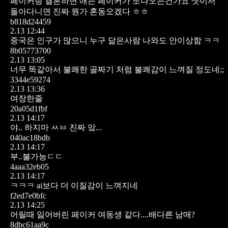
페이커랑 결혼하면 애는 페이커가 또나오는건가요
셋이서
돌아다니면 진짜 뭔가 혼동오겠다 ㅎㅎ
b818d24459
2.13 12:44
중국은 인구가 많으니 누구 닮은사람 나와도 안이상함 ㅋㅋ
8b05773700
2.13 13:05
너무 똑같아서 불쾌한 골짜기 처럼 불쾌감이 느껴질 정도네;;
3344e59274
2.13 13:36
여장한줄
20a05d1fbf
2.13 14:17
야.. 하지마 ㅆㅂ 진짜 앜...
040ac18bdb
2.13 14:17
부..불가능ㄷㄷ
4aaa32eb05
2.13 14:17
ㅋㅋㅋ ai보다 더 이질감이 느껴지네
f2ed7e0bfc
2.13 14:25
어릴때 잃어버린 페이커 여동생 같다....배다른 남매?
8dbc61aa9c