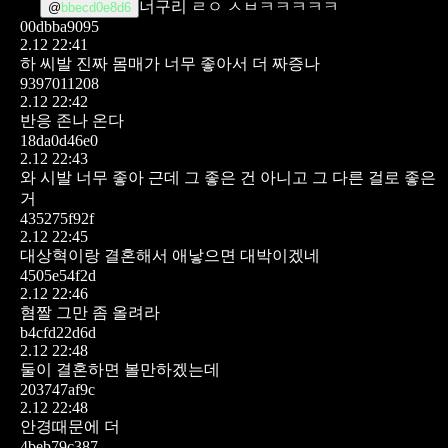
너구리 ㄹㅇ ㅅㅂㅋㅋㅋㅋㅋ
@
bbecd0e8d6
00dbba9095
2.12 22:41
하 씨발 진짜 몸매가 너무 좋아서 더 짜증나
9397011208
2.12 22:42
반응 존나 온다
18da0d46e0
2.12 22:43
와 시발 너무 좋아 근데 그 좋은 건 아니고 그 다른 걸로 좋은
거
435275f92f
2.12 22:45
대상혁이랑 결혼해서 애낳으면 대박이겠네
4505e54f2d
2.12 22:46
혐짤 그만 좀 올려라
b4cfd22d6d
2.12 22:48
둘이 결혼하면 볼만하겠는데
203747af9c
2.12 22:48
안경때문에 더
4beb79c387