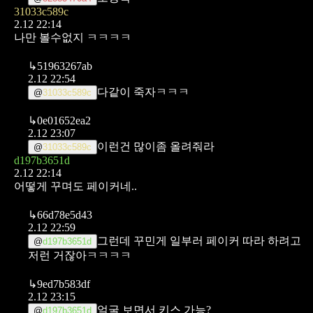
31033c589c
2.12 22:14
나만 볼수없지 ㅋㅋㅋㅋ
↳
51963267ab
2.12 22:54
다같이 죽자ㅋㅋㅋ
@
31033c589c
↳
0e01652ea2
2.12 23:07
이런건 많이좀 올려줘라
@
31033c589c
d197b3651d
2.12 22:14
어떻게 꾸며도 페이커네..
↳
66d78e5d43
2.12 22:59
그런데 꾸민게
일부러 페이커 따라 하려고
@
d197b3651d
저런 거잖아ㅋㅋㅋㅋ
↳
9ed7b583df
2.12 23:15
얼굴 보면서 키스 가능?
@
d197b3651d