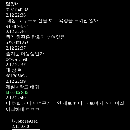
닳았네
9251fb4282
2.12 22:36
'세상 그 누구도 신을 보고 욕정을 느끼진 않아.'
91b38943c4
2.12 22:36
뭔가 하관은 왕호가 섞여있음
a23cd012a3
2.12 22:37
숨겨둔 여동생인가
049ca13b98
2.12 22:37
대 상 혁
d813d5b9ac
2.12 22:39
제발 ai라고 해줘
bbecd0e8d6
2.12 22:40
아 하필 페이커 너구리 티안 세토 칸나 다 보여서 ㅈㄴ 어질
어질하네 ㅋㅋㅋ
↳
86bc1e93ad
2.12 23:01