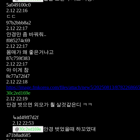
5a049100c0
2.12 22:16
ㄷㄷ
97b2bbb8a2
2.12 22:17
안경만 좀 바꿔줘..
f085274c69
2.12 22:17
몸매가 왜 좋은거냐고
87c759f383
2.12 22:17
아 이게 참
8c77a72f47
2.12 22:18
https://image.fmkorea.com/files/attach/new5/20250813/878226
30c2ed169e
2.12 22:19
안경 벗으면 외모가 훨 살것같은디 ㅋㅋ
↳
ad49ff7d2f
2.12 22:53
안경 벗었을때 하꼬였대
@
30c2ed169e
a71b8ad685