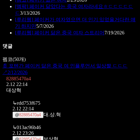
[
엠팍
]
페이커 닮았다는 중국 여자라네요ㅎㄷㄷㄷㄷㄷ
ㄷ
3/13/2026
[
루리웹
]
페이커가 여자였으면 더 인기 있었을거다란 얘
기 하지만
5/7/2026
[
루리웹
]
페이커 닮은 중국 여자 스트리머
7/19/2026
댓글
펨코
(
50
개)
📄
포텐간 페이커 닮은 중국 여 인플루언서 일상짤 ㄷㄷㄷ
↗
2/12/2026
82885470a4
2.12 22:14
대상혁
↳
edd753f675
2.12 22:14
대.상.혁
@
82885470a4
↳
013ac96b46
2.12 23:26
보상혁
@
82885470a4