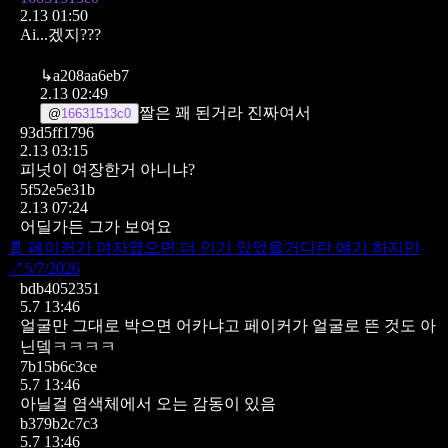
2.13 01:50
Ai...겠지???
↳
a208aa6eb7
2.13 02:49
짤은 꽤 된거라 진짜여서
@
16631513c0
93d5ff1796
2.13 03:15
피넛이 여장한거 아니냐?
5f52e5e31b
2.13 07:24
어딜가든 그가 보여요
📄
페이커가 여자였으면 더 인기 있었을거다란 얘기 하지만
↗
5/7/2026
bdb4052351
5.7 13:46
얼굴만 그대로 박으면 어카냐고
페이커가 얼굴로 뜬 것도 아
닌뎈ㅋㅋㅋㅋ
7b15b6c3ce
5.7 13:46
아닐걸
염색체에서 오는 감동이 있음
b379b2c7c3
5.7 13:46