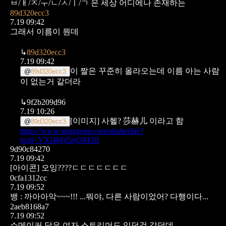
ㅂ/ㅐ/ㅈ/ㅜ/ㄴ/ㅅ/ㅣ/ㄱ 은 세상 어디에나 존재하는
89d320ecc3
7.19 09:42
그래서 이름이 뭔데
↳
89d320ecc3
7.19 09:42
이 짤은 꾸준히 올라오는데 이름 아는 사람
@
89d320ecc3
이 없는거 같더라
↳
9f2b209d96
7.19 10:26
[이미지]
사헬? 莎赫儿 이라고 함
@
89d320ecc3
https://www.instagram.com/shaherlife?
igsh=YXl4Mjl5ejl3M3Jl
9d90c84270
7.19 09:42
[아이콘]
오잉????ㄷㄷㄷㄷㄷㄷㄷ
0cfa1312cc
7.19 09:52
뱅 :
까아아악~~~!!!
...뭐야, 다른 사람이었어? 다행이다...
2aeb8168a7
7.19 09:52
쇼메이커 닮은 여자 스트리머도 있던것 같던데