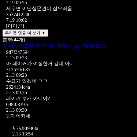
7.19 09:55
세우면 이단심문관이 잡으러옴
3537412200
7.19 10:02
[아이콘]
루리웹 댓글 더 보기 ▼
뽐뿌
(
44
개)
📄
페이커 닮은 중국 여자 틱톡커.jpg
↗
2/13/2026
9d7f347594
2.13 09:23
아 페이커가 여장한거 같네 아..
312579cb85
2.13 09:23
수요가 있겠네 ㅋㅋ
2624134c4a
2.13 09:26
페이커 부캐 아니야?
698f08397e
2.13 09:30
딥페이커네
↳
7a28f946fa
2.13 13:54