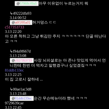
아무 이유없이 누르는거지 뭐
@
57968c49a5
↳
49222dfa93
3.14 00:52
허거덩스 ㄷㄷ
@
a6f1f85a01
c517353733
3.13 22:20
아 모른 척하고 그냥 튀김만 주지 ㅋㅋㅋㅋㅋㅋ 단골 떠난다
고 ㅋㅋ
↳
f94a9f667d
3.13 23:08
사장 뇌피셜로는 아 존나 맛있게 먹어서 언
@
c517353733
니한테 한번 더 먹자고 말했겠구나 싶었겠짘ㅋㅋㅋ
81ddb133ec
3.13 22:25
이 집 고로시 잘하네 ...
↳
00ae1ac3d8
3.13 23:48
순간 무슨메뉴더라 했네 ㅋㅋㅋ
@
81ddb133ec
9729639cae
3.13 22:45