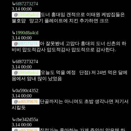
↳
6f87273274
3.14 00:00
도너 홍대임
갠적으로 이태원 케밥집들은
@
1990d8a4cd
불호얌
양고기 플레이트에 치킨 추가하면 크으
↳
1990d8a4cd
3.14 00:00
아 잘못봤네 고맙다
홍대의 도너
신촌의 하
@
6f87273274
비비
압도적감사 압도적감사 압도적으로 감사한다.
↳
6f87273274
3.14 00:00
오늘도 먹을 예정
단점) 저 24번 먹은 달에
@
1990d8a4cd
몸에서 암내 많이 났었음
↳
0a590c4352
3.14 00:00
단골까지는 아니여도 초밥 생각나면 저기서
@
ad653f9676
시킬듯
↳
cbe342d55a
3.14 00:00
직접가는 좋아하는 가게 주인이 알은체 하
@
ad653f9676