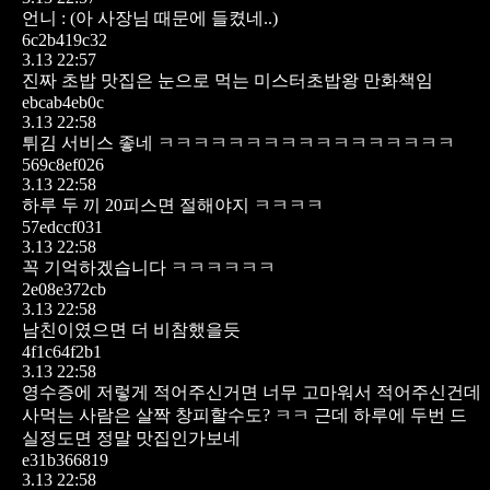
언니 : (아 사장님 때문에 들켰네..)
6c2b419c32
3.13 22:57
진짜 초밥 맛집은
눈으로 먹는 미스터초밥왕 만화책임
ebcab4eb0c
3.13 22:58
튀김 서비스 좋네 ㅋㅋㅋㅋㅋㅋㅋㅋㅋㅋㅋㅋㅋㅋㅋㅋㅋ
569c8ef026
3.13 22:58
하루 두 끼 20피스면 절해야지 ㅋㅋㅋㅋ
57edccf031
3.13 22:58
꼭 기억하겠습니다 ㅋㅋㅋㅋㅋㅋ
2e08e372cb
3.13 22:58
남친이였으면 더 비참했을듯
4f1c64f2b1
3.13 22:58
영수증에 저렇게 적어주신거면 너무 고마워서 적어주신건데
사먹는 사람은 살짝 창피할수도? ㅋㅋ
근데 하루에 두번 드
실정도면 정말 맛집인가보네
e31b366819
3.13 22:58