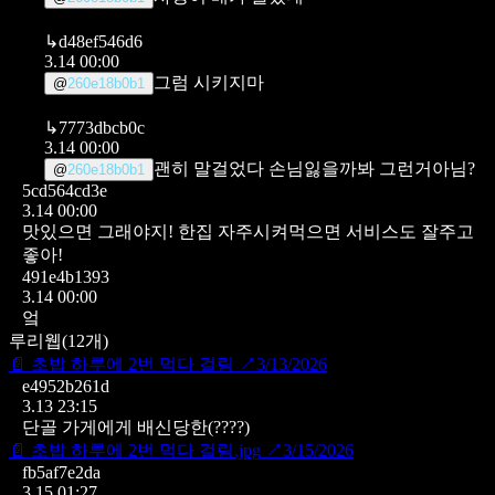
↳
d48ef546d6
3.14 00:00
그럼 시키지마
@
260e18b0b1
↳
7773dbcb0c
3.14 00:00
괜히 말걸었다 손님잃을까봐 그런거아님?
@
260e18b0b1
5cd564cd3e
3.14 00:00
맛있으면 그래야지! 한집 자주시켜먹으면 서비스도 잘주고
좋아!
491e4b1393
3.14 00:00
엌
루리웹
(
12
개)
📄
초밥 하루에 2번 먹다 걸림
↗
3/13/2026
e4952b261d
3.13 23:15
단골 가게에게 배신당한(????)
📄
초밥 하루에 2번 먹다 걸림.jpg
↗
3/15/2026
fb5af7e2da
3.15 01:27