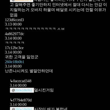
고 잘해주면 좋기만하지 인터넷에서 절대 다시는 안감 이
지랄하는거 오바지 하물며 배달로 시키는데 안할 이유가
없음
123d6cced3
3.13 00:00
ㅋㅋㅋㅋㅋㅋㅋㅋㅋㅋㅋㅋㅋ ㅅㅂ
4a862977dc
3.14 00:00
ㅋㅋㅋㅋㅋ
17c12bc3ce
3.14 00:00
귀한 고객을 잃었군
260e18b0b1
3.14 00:00
난존나시켜도 별말안하던데
↳
0acecad348
3.14 00:00
덜시킨거임
@
260e18b0b1
↳
f7794e870d
3.14 00:00
사장이 배가 불렀네
@
260e18b0b1