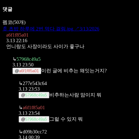
댓글
펨코
(
50
개)
📄
초밥 하루에 2번 먹다 걸림.jpg
↗
3/13/2026
a6f1f85a01
3.13 22:16
언니랑도 사장이라도 사이가 좋구나
↳
57968c49a5
3.13 23:50
이런 글에 비추는 왜잇는거지?
@
a6f1f85a01
↳
277e543c64
3.13 23:53
비추하는사람 맘이지 뭐
@
57968c49a5
↳
a6f1f85a01
3.13 23:54
그럴 수 있지 뭐
@
57968c49a5
↳
d09b30cc72
3.14 00:39