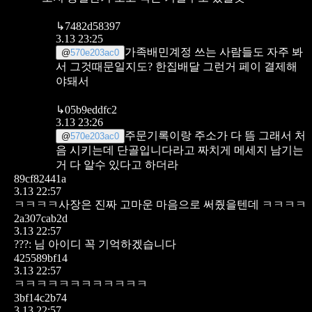
↳
7482d58397
3.13 23:25
가족배민계정 쓰는 사람들도 자주 봐
@
570e203ac0
서
그것때문일지도? 한집배달 그런거
페이 결제해
야돼서
↳
05b9eddfc2
3.13 23:26
주문기록이랑 주소가 다 뜸 그래서 처
@
570e203ac0
음 시키는데 단골입니다라고 짜치게 메세지 남기는
거 다 알수 있다고 하더라
89cf82441a
3.13 22:57
ㅋㅋㅋㅋ사장은 진짜 고마운 마음으로 써줬을텐데 ㅋㅋㅋㅋ
2a307cab2d
3.13 22:57
???: 님 아이디 꼭 기억하겠습니다
425589bf14
3.13 22:57
ㅋㅋㅋㅋㅋㅋㅋㅋㅋㅋㅋㅋ
3bf14c2b74
3.13 22:57