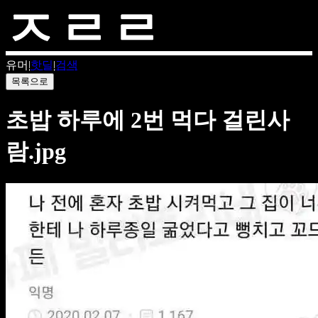
유머
|
핫딜
|
검색
목록으로
초밥 하루에 2번 먹다 걸린사
람.jpg