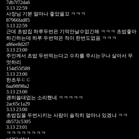
7db7f72da6
3.13 22:59
사장님 기분 얼마나 좋았을꼬 ㅋㅋㅋ
87966fad85
3.13 22:59
근데 초밥집 하루두번은 기억안날수없긴해 ㅋㅋㅋ
초밥좋아
하긴하는데 하루 두번먹은 적이 한번도없음 ㅋㅋㅋ
a86ee8d2f7
3.13 23:00
주인께서 초밥 두번먹는다고 수치를 주시는구나
살아서 무
엇하리
154d55f589
3.13 23:00
한초두ㄷㄷ
6aa98f98a2
3.13 23:00
괜히쓸대없는 소리했네 ㅋㅋㅋㅋㅋ
2ac65c1a29
3.13 23:00
초밥집을 두번시키는 사람이 솔직히 얼마나 있겠냐 ㅋㅋ
db572c5305
3.13 23:01
ㅋㅋㅋㅋㅋㅋㅋㅋ