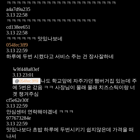
ㅋㅋㅋㅋㅋㅋㅋㅋㅋㅋㅋㅋㅋㅋㅋㅋㅋㅋㅋㅋㅋㅋ
a4a7d9a235
3.13 22:58
ㅋㅋㅋㅋㅋㅋㅋㅋㅋㅋㅋㅋㅋㅋㅋㅋㅋㅋ
cd138ee651
3.13 22:58
ㅋㅋㅋㅋㅋㅋ 맛있나보네
054fec3ff9
3.13 22:59
하루에 두번 시켰다고 서비스 주는 건 장사잘하네
↳
9f448a83ef
3.13 23:01
나도 학교앞에 자주가던 햄버거집 있는데
주
@
054fec3ff9
에 5번은 갔음 ㅋㅋ
사장님이 몰래 몰래 치즈스틱이랑 너
겟 챙겨주심
cf5e62e30f
3.13 22:59
안심센터 연락해야겠네 ㅋㅋㅋ
977673284e
3.13 22:59
맛있나보다 초밥 하루에 두번시키기 쉽지않은데
가격을 떠
나서