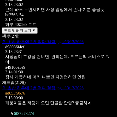
3.13 23:02
근데 하루 두번시키면 사장 입장에서 존나 기분 좋을듯
be2563c54c
3.13 23:02
하루 40피스 ㄷㄷ
펨코 댓글 더 보기 ▼
뽐뿌
(
2
개)
📄
초밥 하루에 2번 먹다 걸림.jpg
↗
3/13/2026
d98986f4ef
3.13 23:31
사장님이 그강을 건너면 안되는데.
모르는척 서비스로 줘
야..
a49106e3e9
3.14 01:30
장사 개못하네
머리 나쁘면 자영업하면 안됨
개드립
(
21
개)
📄
초밥 하루에 2번 먹다 걸림.jpg
↗
3/13/2026
ad653f9676
3.13 00:00
개붕이들은 저렇게 오면 단골함 안함? 궁금하네..
↳
6f87273274