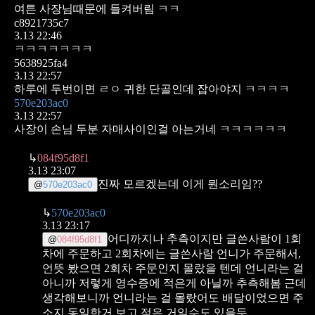
여튼 사장님때문에 들켜버림 ㅋㅋ
c8921735c7
3.13 22:46
ㅋㅋㅋㅋㅋㅋㅋ
5638925fa4
3.13 22:57
하루에 두번이면 ㄹㅇ 귀한 단골인데 잡아야지 ㅋㅋㅋㅋ
570e203ac0
3.13 22:57
사장이 손님 두분 자매사이인걸 아는거네 ㅋㅋㅋㅋㅋㅋ
↳
084f95d8f1
3.13 23:07
진짜 모르겠는데 이게 뭔소리임??
@
570e203ac0
↳
570e203ac0
3.13 23:17
어디까지나 추측이지만
글쓴사람이 1회
@
084f95d8f1
차에 주문하고
2회차에는 글쓴사람 언니가 주문해서,
언뜻 봤으면 2회차 주문인지 몰랐을 텐데
언니라는 걸
아니까 저렇게 영수증에 적은게 아닐까 추측해봄
근데
생각해보니까 언니라는 걸 몰랐어도 배달이었으면 주
소지 동일한거 보고 적은 거일수도 있을듯