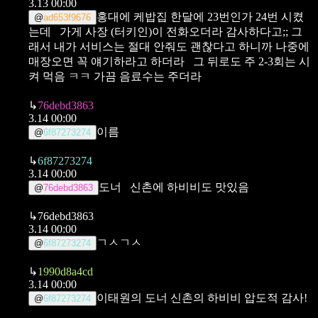
3.13 00:00
홍대에 케밥집 한달에 23번인가 24번 시켰
@
ad653f9676
는데
가게 사장 (터키인)이 전화오더라 감사하다고;; 그
래서 내가 서비스는 절대 안줘도 괜찮다고 하니까 나중에
매장오면 꼭 얘기하라고 하더라
그 뒤로도 주 2-3회는 시
켜 먹음 ㅋㅋ 가끔 음료수는 주더라
↳
76debd3863
3.14 00:00
이름
@
6f87273274
↳
6f87273274
3.14 00:00
도너
신촌에 하비비도 맛있음
@
76debd3863
↳
76debd3863
3.14 00:00
ㄱㅅㄱㅅ
@
6f87273274
↳
1990d8a4cd
3.14 00:00
이태원의 도너
신촌의 하비비
압도적 감사!
@
6f87273274