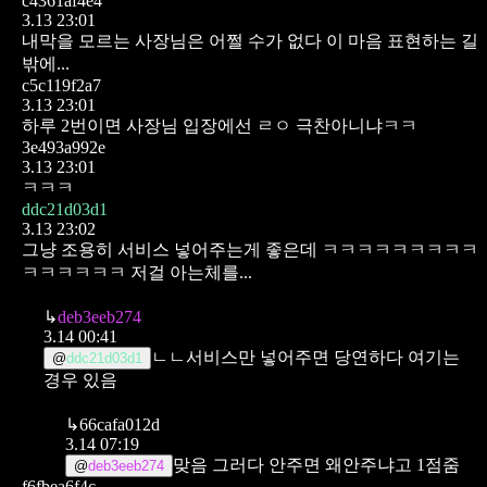
c4361af4e4
3.13 23:01
내막을 모르는 사장님은 어쩔 수가 없다 이 마음 표현하는 길
밖에...
c5c119f2a7
3.13 23:01
하루 2번이면 사장님 입장에선 ㄹㅇ 극찬아니냐ㅋㅋ
3e493a992e
3.13 23:01
ㅋㅋㅋ
ddc21d03d1
3.13 23:02
그냥 조용히 서비스 넣어주는게 좋은데 ㅋㅋㅋㅋㅋㅋㅋㅋㅋ
ㅋㅋㅋㅋㅋㅋ 저걸 아는체를...
↳
deb3eeb274
3.14 00:41
ㄴㄴ서비스만 넣어주면 당연하다 여기는
@
ddc21d03d1
경우 있음
↳
66cafa012d
3.14 07:19
맞음 그러다 안주면 왜안주냐고 1점줌
@
deb3eeb274
f6fbea6f4c