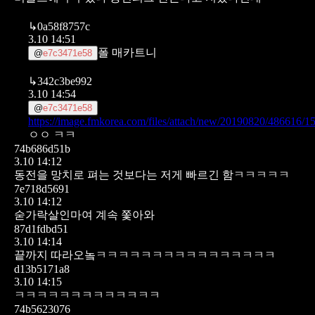
↳
0a58f8757c
3.10 14:51
폴 매카트니
@
e7c3471e58
↳
342c3be992
3.10 14:54
@
e7c3471e58
https://image.fmkorea.com/files/attach/new/20190820/48661
ㅇㅇ ㅋㅋ
74b686d51b
3.10 14:12
동전을 망치로 펴는 것보다는 저게 빠르긴 함ㅋㅋㅋㅋㅋ
7e718d5691
3.10 14:12
숟가락살인마여 계속 쫓아와
87d1fdbd51
3.10 14:14
끝까지 따라오놐ㅋㅋㅋㅋㅋㅋㅋㅋㅋㅋㅋㅋㅋㅋㅋㅋ
d13b5171a8
3.10 14:15
ㅋㅋㅋㅋㅋㅋㅋㅋㅋㅋㅋㅋㅋ
74b5623076