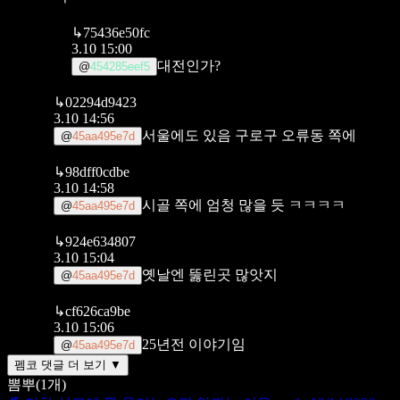
↳
75436e50fc
3.10 15:00
대전인가?
@
454285eef5
↳
02294d9423
3.10 14:56
서울에도 있음 구로구 오류동 쪽에
@
45aa495e7d
↳
98dff0cdbe
3.10 14:58
시골 쪽에 엄청 많을 듯 ㅋㅋㅋㅋ
@
45aa495e7d
↳
924e634807
3.10 15:04
옛날엔 뚫린곳 많앗지
@
45aa495e7d
↳
cf626ca9be
3.10 15:06
25년전 이야기임
@
45aa495e7d
펨코 댓글 더 보기 ▼
뽐뿌
(
1
개)