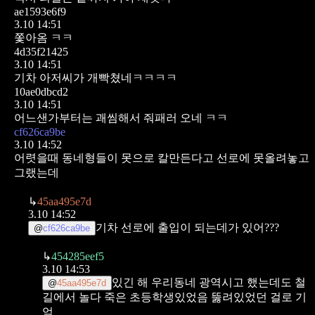
ae1593e6f9
3.10 14:51
쫓아옴 ㅋㅋ
4d35f21425
3.10 14:51
기차 아저씨가 개빡쳤네ㅋㅋㅋㅋ
10ae0dbcd2
3.10 14:51
어느샌가부터는 괘씸해서 줘패러 오네 ㅋㅋ
cf626ca9be
3.10 14:52
어렷을때 동네형들이 못으로 칼만든다고 선로에 못올려놓고
그랬는데
↳
45aa495e7d
3.10 14:52
기차 선로에 출입이 되는데가 있어???
@
cf626ca9be
↳
454285eef5
3.10 14:53
있긴 해 우리동네 광역시고 했는데도 철
@
45aa495e7d
길에서 놀다 죽은 초등학생있었음 뚫려있었던 걸로 기
억