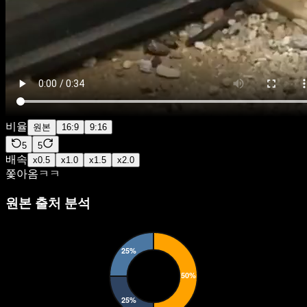
비율
원본
16:9
9:16
5
5
배속
x
0.5
x
1.0
x
1.5
x
2.0
쫓아옴ㅋㅋ
원본 출처 분석