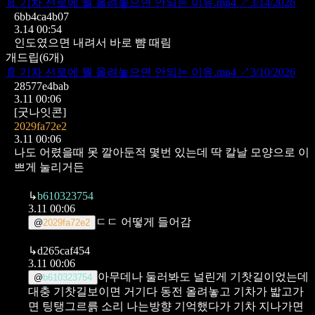
📄
기차 선로에 뭘 올려놓으면 안되는 이유.mp4
↗
3/14/2026
6bb4ca4b07
3.14 00:54
인도였으면 내려서 바로 뺨 때림
개드립
(
6
개)
📄
기차 선로에 뭘 올려놓으면 안되는 이유.mp4
↗
3/10/2026
28577e4bab
3.11 00:06
[굿나잇콘]
2029fa72e2
3.11 00:06
나도 어렸을때 못 깔아둔적 몇번 있는데
딱 칼날 모양으로 이
쁘게 눌리거든
↳
b610323754
3.11 00:06
ㄷㄷ 어떻게 들어감
@
2029fa72e2
↳
d265caf454
3.11 00:06
아무데나 둘러봐도 널린게 기찻길이었는데
@
b610323754
대충 기찻길보이면 거기다 동전 올려놓고
기차가 밟고가
면 팅탱그르륽 소리 나는방향 기억했다가
기차 지나가면