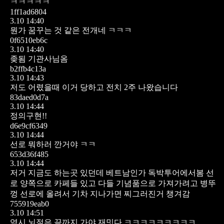
ㅋㅋㅋㅋㅋ
1ff1ad6804
3.10 14:40
뭔가 꿈꾸는 것 같은 전개네 ㅋㅋㅋ
0f6510eb6c
3.10 14:40
좆됨 기관사님옴
b2ffb4c13a
3.10 14:43
저도 어렸을때 이거 당하고 전치 2주 나왔습니다
83daed0d7a
3.10 14:44
정의구현!!
d6e9cf6349
3.10 14:44
선로 뭐하러 깐거야 ㅋㅋ
653d36f485
3.10 14:44
저거 지금도 하는곳 있던데 베트남인가 독박투어에서봄 선
로 양쪽으로 카페들 있고 다들 기념품으로 가져가려고 병뚜
껑 선로에 올려서 기차 지나가면 찌그러진거 챙겨감
755919eab0
3.10 14:51
역시 뇌절은 끝까지 가야 재밋다 ㅋㅋㅋㅋㅋㅋㅋㅋㅋ