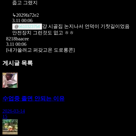
줍고 그랬지
↳
2029fa72e2
3.11 00:06
걍 시골집 논지나서 언덕이 기찻길이었음
@
b610323754
안전장치 그런것도 없고 ㅎㅎ
8218baacee
3.11 00:06
[내가쓸려고 퍼갖고온 도로롱콘]
게시글 목록
수업중 졸면 안되는 이유
2026-03-14
15