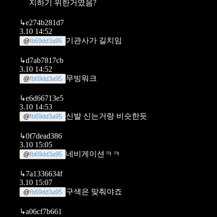
지하기 위한거였음?
↳
e274b281d7
3.10 14:52
기관사가 길치임
@
fb69dd3a95
↳
d7ab7817cb
3.10 14:52
무빙워크
@
fb69dd3a95
↳
e6d66713e5
3.10 14:53
신발 신는거랑 비슷한듯
@
fb69dd3a95
↳
0f7dead386
3.10 15:05
네비게이션ㅋㅋ
@
fb69dd3a95
↳
7a1336634f
3.10 15:07
구색은 맞춰야죠
@
fb69dd3a95
↳
a06cf7b661