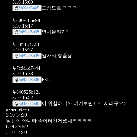
3.10 15:09
포장도로 ㅋㅋㅋ
@
fb69dd3a95
↳
d06e186e98
3.10 15:17
연비올리기?
@
fb69dd3a95
↳
83f187f728
3.10 15:37
일자리 창출용
@
fb69dd3a95
↳
7cdd1d7444
3.10 15:38
FSD
@
fb69dd3a95
↳
840525b12c
3.10 16:52
아 위험하니까 여기로만 다니시라구요!
@
fb69dd3a95
a7aed59ae5
3.10 14:39
탈선이 아니라 죽이러간거였네ㅋㅋㅋㅋ
be7be7fbf2
3.10 14:40