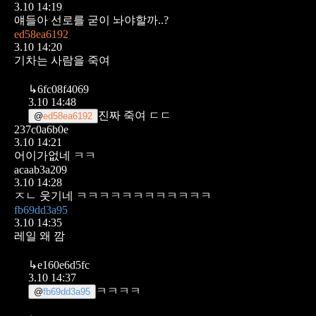
3.10 14:19
얘들아 선로를 굳이 놔야할까..?
ed58ea6192
3.10 14:20
기차는 사람을 죽여
↳
6fc08f4069
3.10 14:48
진짜 죽여 ㄷㄷ
@
ed58ea6192
237c0a6b0e
3.10 14:21
어이가없네 ㅋㅋ
acaab3a209
3.10 14:28
ㅈㄴ 웃기네 ㅋㅋㅋㅋㅋㅋㅋㅋㅋㅋㅋㅋ
fb69dd3a95
3.10 14:35
레일 왜 깜
↳
e160e6d5fc
3.10 14:37
ㅋㅋㅋㅋ
@
fb69dd3a95