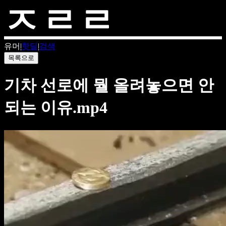
유머
|
핫딜
|
검색
목록으로
기차 선로에 뭘 올려놓으면 안
되는 이유.mp4