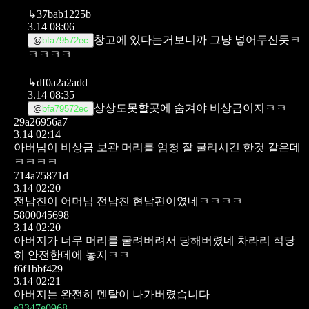
↳
37bab1225b
3.14 08:06
창고에 있다는거보니까 그냥 넣어두신듯ㅋ
@
bfa79572ec
ㅋㅋㅋㅋ
↳
df0a2a2add
3.14 08:35
상상도못할곳에 숨겨야 비상금이지ㅋㅋ
@
bfa79572ec
29a26956a7
3.14 02:14
아버님이 비상금 보관 머리를 엄청 잘 굴리시긴 한것 같은데
ㅋㅋㅋㅋ
714a75871d
3.14 02:20
전남친이 어머님 전남친 현남편이였네ㅋㅋㅋㅋ
5800045698
3.14 02:20
아버지가 너무 머리를 굴려버려서 당해버렸네 차라리 적당
히 안전한데에 놓지ㅋㅋ
f6f1bbf429
3.14 02:21
아버지는 완전히 멘탈이 나가버렸습니다
e3347e0968