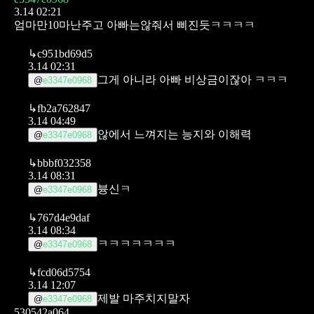
3.14 02:21
엄마만10마난주고
아빠는않줘서
삐진듯ㅋㅋㅋㅋ
↳
c951bd69d5
3.14 02:31
그게 아니라 아빠 비상금이잖아 ㅋㅋㅋ
@
e3347e0968
↳
fb2a762847
3.14 04:49
않에서 느껴지는 능지와 이해력
@
e3347e0968
↳
bbbf032358
3.14 08:31
븅신ㅋ
@
e3347e0968
↳
767d4e9daf
3.14 08:34
ㅋㅋㅋㅋㅋㅋㅋ
@
e3347e0968
↳
fcd06d5754
3.14 12:07
제발 마주치지말자
@
e3347e0968
530542a064