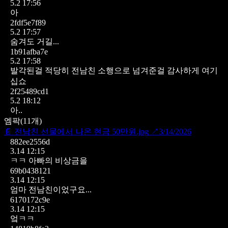
5.2 17:56
아
2fdf5e7f89
5.2 17:57
숨겨도 거길...
1b91afba7e
5.2 17:58
발각된걸 적당히 전남친 소행으로 넘겨준걸 감사하게 여기
십쇼
2f25489cd1
5.2 18:12
아..
엠팍
(
11
개)
📄
전남친 선물에서 나온 현금 50만원.jpg
↗
3/14/2026
882ee2556d
3.14 12:15
ㅋㅋ 아빠의 비상금을
69b0438121
3.14 12:15
엄마 전남친이었구요...
6170172c9e
3.14 12:15
엌ㅋㅋ