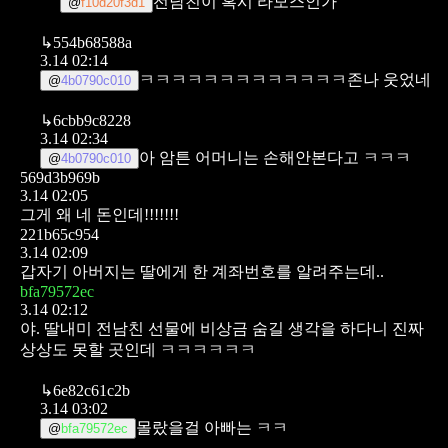
전남친이 혹시 라모스인가
@
f10d20f3d1
↳
554b68588a
3.14 02:14
ㅋㅋㅋㅋㅋㅋㅋㅋㅋㅋㅋㅋㅋ존나 웃었네
@
4b0790c010
↳
6cbb9c8228
3.14 02:34
아 암튼 어머니는 손해안본다고 ㅋㅋㅋ
@
4b0790c010
569d3b969b
3.14 02:05
그게 왜 네 돈인데!!!!!!!
221b65c954
3.14 02:09
갑자기 아버지는 딸에게 한 계좌번호를 알려주는데..
bfa79572ec
3.14 02:12
야. 딸내미 전남친 선물에 비상금 숨길 생각을 하다니
진짜
상상도 못할 곳인데 ㅋㅋㅋㅋㅋㅋ
↳
6e82c61c2b
3.14 03:02
몰랐을걸 아빠는 ㅋㅋ
@
bfa79572ec