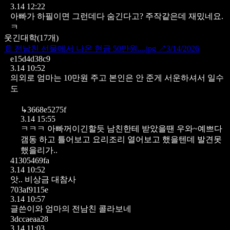
3.14 12:22
아빠가 하필이면 그런데다 숨긴다고?
주작같은데 재밌네요.
ㅋ
웃긴대학
(
17
개)
📄
전남친 선물에서 나온 현금 50만원....jpg
↗
3/14/2026
e15d4d38c9
3.14 10:52
의외로 엄마는 10만원 주고 본인은 안 준게 서운하셔서 일수
도
↳
3668e5275f
3.14 15:55
ㅋㅋㅋ 아빠꺼이긴할듯 남친한테 받았을땐 우와~예쁘다
갬동 하고 틀어보고 요리조리 열어보고 했을텐데 발견못
했을리가..
41305469fa
3.14 10:52
앗.. 비상금 대참사
703af9115e
3.14 10:57
글쓴이와 엄마의 전남친 콜라보네
3dccaeaa28
3.14 11:03