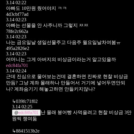
3.14 02:22
아빠도 10만원 줬어야지 ㅋㅋ
4d3cbf77ad
3.14 02:23
아빠는 선물을 안 사주니까 그렇지 ㅉㅉ
78fe2c662a
3.14 02:23
나는 금요일날 생일선물주고 다음주 월요일날차여봄ㅠ
495a2826e2
3.14 02:23
어머니는 그게 아버지의 비상금이라는거 알고있을까
edc84fa701
3.14 02:24
근데 진심으로 물어보는건데
결혼하면 진짜로 현찰 비상금
만듬?
그냥 계좌 몰래하나 만들어서 거기에 넣어두면안되
나?
계좌숨기기 해놓고하면 안들키지않나?
↳
039fc71f02
3.14 02:25
난 몰래 붕어빵 사먹을려고 현찰 비상금 3만
@
edc84fa701
원씩 쟁여둠
↳
8841513b2e