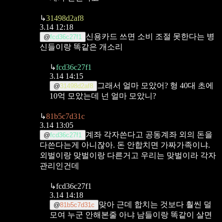
↳
31498d2af8
3.14 12:18
신용카드 쓰면 소비 조절 못한다는 병
@
fcd36c27f1
신들이랑 똑같은 개소리
↳
fcd36c27f1
3.14 14:15
그래서 얼마 모았어?
형 40대 초에
@
31498d2af8
10억 모았는데 넌 얼마 모았니?
↳
81b5c7d31c
3.14 13:05
계좌 각자쓴다고 공동계좌 외의 돈을
@
fcd36c27f1
다쓴다는게 아니잖아. 돈 안합치면 가짜가족이냐.
외벌이랑 맞벌이랑 다른거고 우리는 맞벌이라 각자
관리인건데
↳
fcd36c27f1
3.14 14:18
맞아
근데 합치는 것보다 훨씬 덜
@
81b5c7d31c
모여
누군 안해본줄 아냐
남들이랑 똑같이 살면