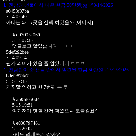
📄
전남친 선물에서 나온 현금 50만원jpg
↗
3/14/2026
a0453f37ba
3.14 02:40
아빠는 왜 그곳을 선택 하였을까
[이미지]
↳
d07093a069
3.14 07:35
댓글보고 알았습니다 ㅋㅋㅋ
5def292bee
3.14 09:14
뭔가 의미가 있을 줄 알았더니 ㅋㅋㅋ
📄
전남친이 준 선물 안에서 발견된 현금 50만원
↗
5/15/2026
bdefc874a7
5.15 17:35
거짓말 안하고 한 7번째 본 듯
↳
259fd056d4
5.15 19:51
여기저기 핫겔 간거 퍼왔으니 모를걸요?
↳
e038797461
5.15 20:02
7번도 넘게본거 같아요