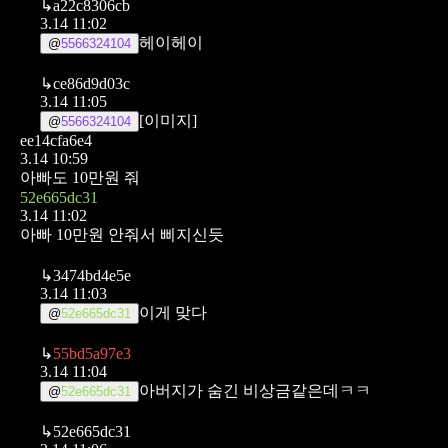
↳
a22c8306cb
3.14 11:02
헤이헤이
@
5566324104
↳
ce86d9d03c
3.14 11:05
[이미지]
@
5566324104
ee14cfa6e4
3.14 10:59
아빠도 10만원 줘
52e665dc31
3.14 11:02
아빠 10만원 안줘서 삐지신듯
↳
3474bd4e5e
3.14 11:03
이게 맞다
@
52e665dc31
↳
55bd5a97e3
3.14 11:04
아버지가 숨긴 비상금같은데ㅋㅋ
@
52e665dc31
↳
52e665dc31