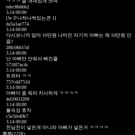
ㅋㅋㅋ 글 개재밌게 쓰네
edec8b66b2
3.14 00:00
[누구나하나씩있는콘 1]
da5a1ae774
3.14 00:00
다시보니까 엄마 10만원 나머진 자기꺼 아빠는 왜 10만원 안
줌?
28fc0bb15d
3.14 00:00
난 아빠만 안줘서 삐진줄
5718f7ac4c
3.14 00:00
트위터 ㅋㅋ
757cdd751d
3.14 00:00
아빠더 좀 줘라 치사하게 ㅋㅋㅋㅋ
4d1001f209
3.14 00:00
불속성 효자
c5e5fed0b7
3.14 00:00
전남친이 넣은게 아니라 아빠가 넣은거 ㅋㅋㅋㅋ
뽐뿌
(
22
개)