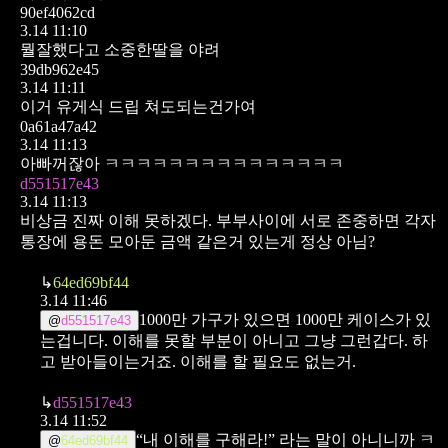
90ef4062cd
3.14 11:10
뭘잘했다고 소중한딸을 야려
39db962e45
3.14 11:11
이거 유게식 드립 쳐도되는건가여
0a61a47a42
3.14 11:13
아빠꺼잖아 ㅋㅋㅋㅋㅋㅋㅋㅋㅋㅋㅋㅋㅋㅋㅋ
d551517e43
3.14 11:13
비상금 진짜 이해 못하겠다. 부부사이에 서로 존중하면 각자
통장에 용돈 모아둔 금액 같은거 있는게 정상 아님?
↳
64ed69bf44
3.14 11:46
1000만 가구가 있으면 1000만 케이스가 있
@
d551517e43
는겁니다.
이해를 못할 부분이 아니고 그냥 그런갑다. 하
고 받아들이는거죠. 이해를 할 필요도 없는거.
↳
d551517e43
3.14 11:52
“내 이해를 구해라!” 라는 말이 아니니까 ㅋ
@
64ed69bf44