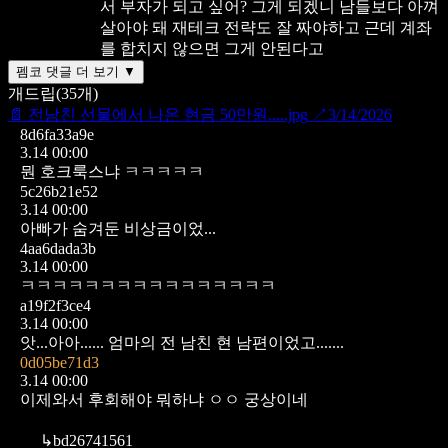
서 부자가 되고 싶어?
그게 되겠니
남들보다 아껴
살아야 돼
재테크 전략도 잘 짜야하고
근데 계좌
를 합치지 않으면 그게 안된다고
펨코 댓글 더 보기 ▼
개드립
(
35
개)
📄
전남친 선물에서 나온 현금 50만원.....jpg
↗
3/14/2026
8d6fa33a9e
3.14 00:00
뭔 호크룩스냐 ㅋㅋㅋㅋㅋ
5c26b21e52
3.14 00:00
아빠가 숨겨둔 비상금이었...
4aa6dada3b
3.14 00:00
ㅋㅋㅋㅋㅋㅋㅋㅋㅋㅋㅋㅋㅋㅋㅋㅋ
a19f2f3ce4
3.14 00:00
앗...아아......
엄마의 전 남친 현 남편이었고.......
0d05be71d3
3.14 00:00
이제와서 후회해야 뭐하냐 ㅇㅇ 궁상이네
↳
bd26741561