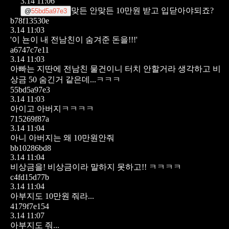
3.14 11:06
맞든 안맞든 10만원 받고 입닫아야되죠?
@
55bd5a97e3
b78f13530e
3.14 11:03
'이 뇬이 내 전남친이 숨겨준 돈을!!!'
a6747c7e11
3.14 11:03
아빠는 지딴에 전남친 물건이니 터치 안할거라 생각하고 비
상금 50 숨긴거 같은데...ㅋㅋㅋ
55bd5a97e3
3.14 11:03
아이고 아버지ㅋㅋㅋㅋ
715269f87a
3.14 11:04
아니 아버지는 왜 10만원안줘
bb10286bd8
3.14 11:04
비상금을! 비상금이라 말하지 못하고!! ㅋㅋㅋㅋ
c4fd15d77b
3.14 11:04
아부지도 10만원 줘라...
4179f7e154
3.14 11:07
아부지도 줘...