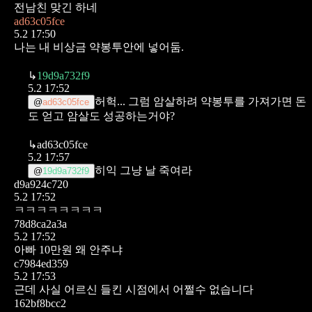
전남친 맞긴 하네
ad63c05fce
5.2 17:50
나는 내 비상금 약봉투안에 넣어둠.
↳
19d9a732f9
5.2 17:52
허헉... 그럼 암살하려 약봉투를 가져가면 돈
@
ad63c05fce
도 얻고 암살도 성공하는거야?
↳
ad63c05fce
5.2 17:57
히익 그냥 날 죽여라
@
19d9a732f9
d9a924c720
5.2 17:52
ㅋㅋㅋㅋㅋㅋㅋㅋ
78d8ca2a3a
5.2 17:52
아빠 10만원 왜 안주냐
c7984ed359
5.2 17:53
근데 사실 어르신
들킨 시점에서 어쩔수 없습니다
162bf8bcc2