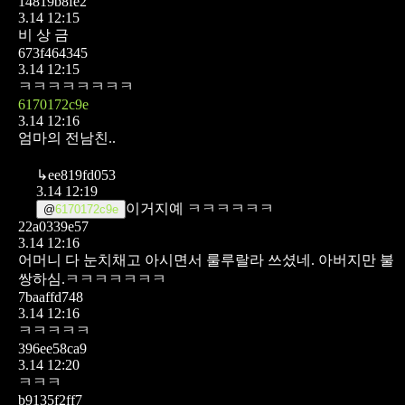
14819b8fe2
3.14 12:15
비 상 금
673f464345
3.14 12:15
ㅋㅋㅋㅋㅋㅋㅋㅋ
6170172c9e
3.14 12:16
엄마의 전남친..
↳
ee819fd053
3.14 12:19
이거지예 ㅋㅋㅋㅋㅋㅋ
@
6170172c9e
22a0339e57
3.14 12:16
어머니 다 눈치채고 아시면서 룰루랄라 쓰셨네.
아버지만 불
쌍하심.ㅋㅋㅋㅋㅋㅋㅋ
7baaffd748
3.14 12:16
ㅋㅋㅋㅋㅋ
396ee58ca9
3.14 12:20
ㅋㅋㅋ
b9135f2ff7