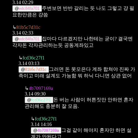
3.14 02:29
주변보면 반반 갈리는 듯 나도 그렇고 걍 필
@
edc84fa701
요한만큼은 걍씀
↳
81b5c7d31c
3.14 02:33
집마다 다르겠지만 나한테는 굳이? 결국엔
@
edc84fa701
각자돈 각자관리하는듯 공동계좌있고
↳
fcd36c27f1
3.14 03:13
그러면 돈 못모은다
계좌 합쳐야 진짜 가
@
81b5c7d31c
족이고 미래 설계도 가능함
뭐 하닉 다니면 상관 없어
↳
4b7097169a
3.14 09:30
돈 버는 사람이 허튼짓만 안하면 혼자
@
fcd36c27f1
관리해도 충분히 잘 모음.
↳
fcd36c27f1
3.14 14:16
그걸 같이 해야지
혼자만 하면 설
@
4b7097169a
계가 안된다고