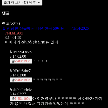
출처 더 보기 (4개 남음) ▼
댓글
펨코
(
50
개)
📄
전남친 선물에서 나온 현금 50만원....
↗
3/14/2026
7f4f3d190d
3.14 01:59
어머니의 전남친(현남편)꺼였네
↳
0a09943e2b
3.14 02:00
ㅋㅋㅋㅋ
@
7f4f3d190d
↳
9f9eb6abe7
3.14 02:08
ㅋㅋㅋㅋㅋㅋㅋㅋ
@
7f4f3d190d
↳
d40ddbeb4e
3.14 02:27
아 이거였구나 ㅋㅋㅋㅋㅋ
난 아빠가 자기
@
7f4f3d190d
만 용돈 안 줘서 그런건줄 알았는데 ㅋㅋㅋㅋ