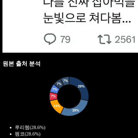
원본 출처 분석
루리웹
(
28.6%
)
펨코
(
28.6%
)