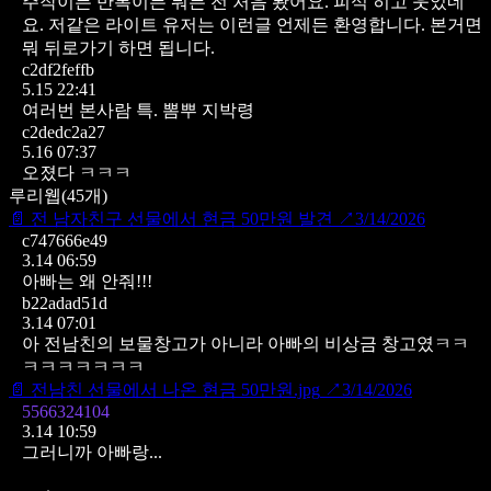
주작이든 반복이든 뭐든
전 처음 봤어요.
피식 히고 웃었네
요.
저같은 라이트 유저는 이런글 언제든 환영합니다.
본거면
뭐 뒤로가기 하면 됩니다.
c2df2feffb
5.15 22:41
여러번 본사람 특. 뽐뿌 지박령
c2dedc2a27
5.16 07:37
오졌다 ㅋㅋㅋ
루리웹
(
45
개)
📄
전 남자친구 선물에서 현금 50만원 발견
↗
3/14/2026
c747666e49
3.14 06:59
아빠는 왜 안줘!!!
b22adad51d
3.14 07:01
아 전남친의 보물창고가 아니라 아빠의 비상금 창고였ㅋㅋ
ㅋㅋㅋㅋㅋㅋㅋ
📄
전남친 선물에서 나온 현금 50만원.jpg
↗
3/14/2026
5566324104
3.14 10:59
그러니까 아빠랑...