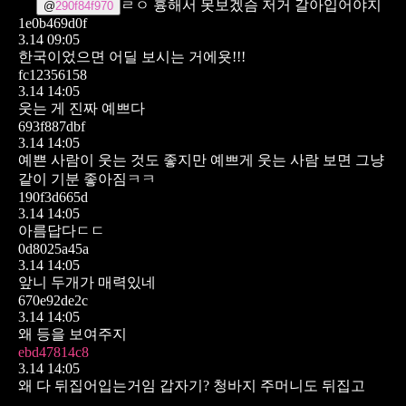
ㄹㅇ 흉해서 못보겠슴 저거 갈아입어야지
@
290f84f970
1e0b469d0f
3.14 09:05
한국이었으면 어딜 보시는 거에욧!!!
fc12356158
3.14 14:05
웃는 게 진짜 예쁘다
693f887dbf
3.14 14:05
예쁜 사람이 웃는 것도 좋지만 예쁘게 웃는 사람 보면 그냥
같이 기분 좋아짐ㅋㅋ
190f3d665d
3.14 14:05
아름답다ㄷㄷ
0d8025a45a
3.14 14:05
앞니 두개가 매력있네
670e92de2c
3.14 14:05
왜 등을 보여주지
ebd47814c8
3.14 14:05
왜 다 뒤집어입는거임 갑자기? 청바지 주머니도 뒤집고