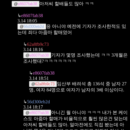
아저씨 할배들도 많아 ㅋㅋ
@
e8607fab38
↳
e8607fab38
3.14 18:05
응 아니야 예전에 기자가 조사한적도 있
@
56d300eb2d
는데 죄다 아줌마 할매였어
↳
62a8fb9c73
3.14 18:16
기자가 몇명 조사했는데 ㅋㅋ 3개월은
@
e8607fab38
조사했대?ㅋㅋㅋㅋㅋㅋㅋ
↳
e8607fab38
3.14 18:51
임산부 배려석 총 136석 중 남자 27
@
62a8fb9c73
명, 여자 84명으로 여자가 남자의 3배 이상이다.
↳
56d300eb2d
3.14 18:17
아니긴 뭘 아니야 ㅋㅋㅋ 내가 본 케이
@
e8607fab38
스도 아줌마 할매가 비율적으로 훨씬 많은건 맞는데
아저씨 할배들도 많아. 얼마전에도 직접 봤는데 아