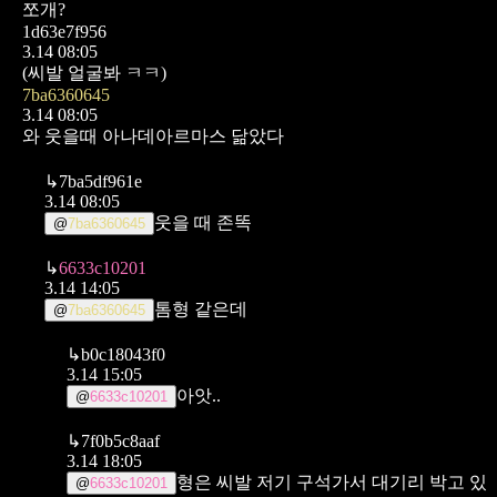
쪼개?
1d63e7f956
3.14 08:05
(씨발 얼굴봐 ㅋㅋ)
7ba6360645
3.14 08:05
와 웃을때 아나데아르마스 닮았다
↳
7ba5df961e
3.14 08:05
웃을 때 존똑
@
7ba6360645
↳
6633c10201
3.14 14:05
톰형 같은데
@
7ba6360645
↳
b0c18043f0
3.14 15:05
아앗..
@
6633c10201
↳
7f0b5c8aaf
3.14 18:05
형은 씨발 저기 구석가서 대기리 박고 있
@
6633c10201