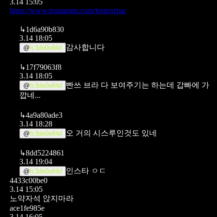
3.14 15:05
https://www.instagram.com/lesterrrisa/
↳
1d6a90b830
3.14 18:05
감사합니다
@
fc3de0e84d
↳
17f79063f8
3.14 18:05
빤쓰 브라 다 보여주기는 하는데 갑빠에 가
@
fc3de0e84d
깝네...
↳
4a9a80ade3
3.14 18:28
오 거의 시스루인것도 있네
@
fc3de0e84d
↳
8dd5224861
3.14 19:04
인스타 ㅇㄷ
@
fc3de0e84d
4433c00be0
3.14 15:05
노약자석 앉지마라
ace1fe985e
3.14 16:05