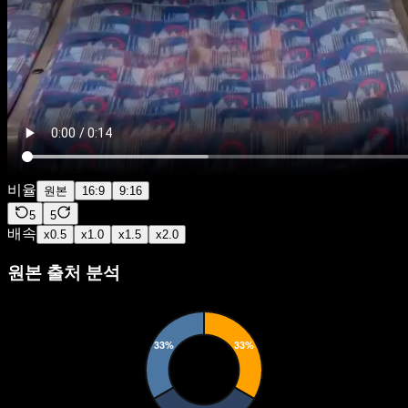
비율
원본
16:9
9:16
5
5
배속
x
0.5
x
1.0
x
1.5
x
2.0
원본 출처 분석