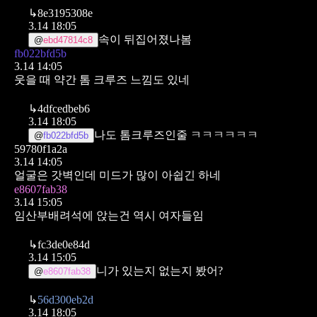
↳
8e3195308e
3.14 18:05
속이 뒤집어졌나봄
@
ebd47814c8
fb022bfd5b
3.14 14:05
웃을 때 약간 톰 크루즈 느낌도 있네
↳
4dfcedbeb6
3.14 18:05
나도 톰크루즈인줄 ㅋㅋㅋㅋㅋㅋ
@
fb022bfd5b
59780f1a2a
3.14 14:05
얼굴은 갓벽인데 미드가 많이 아쉽긴 하네
e8607fab38
3.14 15:05
임산부배려석에 앉는건 역시 여자들임
↳
fc3de0e84d
3.14 15:05
니가 있는지 없는지 봤어?
@
e8607fab38
↳
56d300eb2d
3.14 18:05