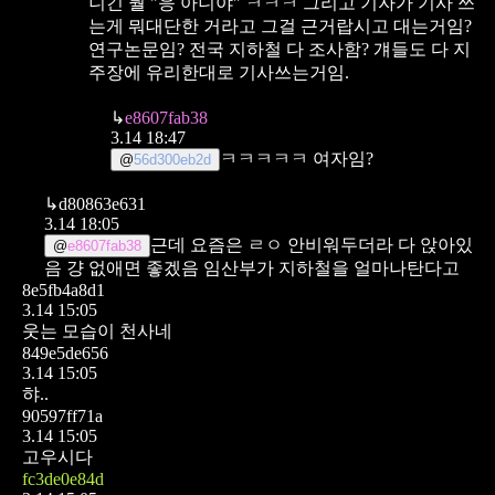
니긴 뭘 "응 아니야" ㅋㅋㅋ
그리고 기자가 기사 쓰
는게 뭐대단한 거라고 그걸 근거랍시고 대는거임?
연구논문임? 전국 지하철 다 조사함? 걔들도 다 지
주장에 유리한대로 기사쓰는거임.
↳
e8607fab38
3.14 18:47
ㅋㅋㅋㅋㅋ 여자임?
@
56d300eb2d
↳
d80863e631
3.14 18:05
근데 요즘은 ㄹㅇ 안비워두더라 다 앉아있
@
e8607fab38
음
걍 없애면 좋겠음 임산부가 지하철을 얼마나탄다고
8e5fb4a8d1
3.14 15:05
웃는 모습이 천사네
849e5de656
3.14 15:05
햐..
90597ff71a
3.14 15:05
고우시다
fc3de0e84d