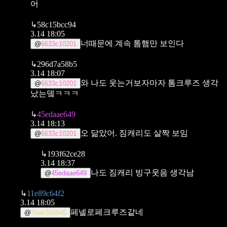
어
↳
58c15bcc94
3.14 18:05
너때문에 계속 톰햄만 보인다
@
6633c10201
↳
296d7a58b5
3.14 18:07
와 나도 웃는거보자마자 톰크루즈 생각
@
6633c10201
났는뎈ㅋㅋㅋ
↳
45edaae649
3.14 18:13
오 닮았어. 짐캐리도 살짝 보임
@
6633c10201
↳
193f62ce28
3.14 18:37
나도 짐캐리 빙구웃음 생각남
@
45edaae649
↳
11e89c64f2
3.14 18:05
페넬로페크루즈같네
@
7ba6360645