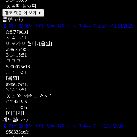
웃을때 설랬다
펨코 댓글 더 보기 ▼
뽐뿌
(
5
개)
📄
지하철에서 앞에 앉은 여자랑 눈 마주치기.mp4
↗
3/14/2026
fe8f77bdb1
3.14 15:51
미모가 미쳔네.
[움짤]
a98e85485f
3.14 15:51
ㅋㅋㅋ
5e00075e16
3.14 15:51
[움짤]
a9be2c9f32
3.14 15:51
옷은 왜 저러는 거지?
f17cfaf3a5
3.14 15:56
[이미지]
개드립
(
1
개)
📄
지하철에서 앞에 앉은 여자랑 눈 마주치기
↗
3/14/2026
958333cefe