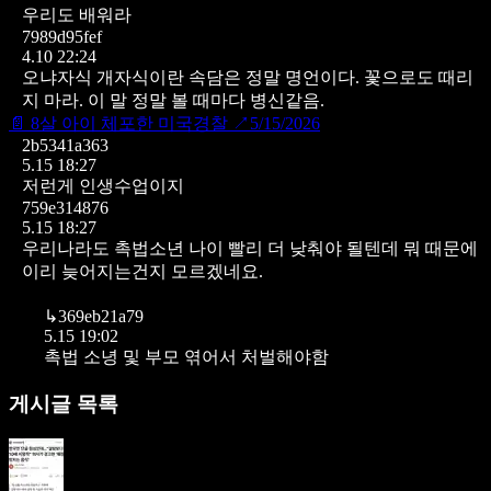
우리도 배워라
7989d95fef
4.10 22:24
오냐자식 개자식이란 속담은 정말 명언이다.
꽃으로도 때리
지 마라. 이 말 정말 볼 때마다 병신같음.
📄
8살 아이 체포한 미국경찰
↗
5/15/2026
2b5341a363
5.15 18:27
저런게 인생수업이지
759e314876
5.15 18:27
우리나라도 촉법소년 나이 빨리 더 낮춰야 될텐데 뭐 때문에
이리 늦어지는건지 모르겠네요.
↳
369eb21a79
5.15 19:02
촉법 소녕 및 부모 엮어서 처벌해야함
게시글 목록