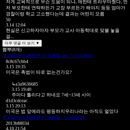
저게 교육적으로 무슨 도움이 되냐, 애한테 트라우마줬다, 먼
저 부모한테 연락하든가 교장 부르든가 해야지 등등 엄마가
경찰이랑 학교 고소했다는데 결과는 어떤지 모름
50
3.14 12:04
현실은 신고하자마자 부모가 교사 아동학대로 맞불 놓을
걸...
더쿠 댓글 더 보기 ▼
뽐뿌
(
8
개)
📄
8살 아이 체포한 미국경찰.jpg
↗
3/15/2026
8c8c67cbb4
3.15 19:35
미국은 촉법이 따로 없는건가요?
↳
a3a9636685
3.15 19:40
주마다 틀리다고 하네요 7세~13세 사이
d1d3cdceac
3.15 20:13
미국은 법 앞에라도 평등하지우리나라는 아직도 멀었다
📄
8살 아이 체포한 미국경찰
↗
4/10/2026
2013b88034
4.10 21:54