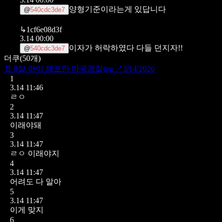
양형기준이라는게 있답니다
@
540cdc3de7
↳
1cf6e08d3f
3.14 00:00
이자가 허락하였다 다들 던지자!!
@
540cdc3de7
더쿠
(
50
개)
📄
8살 아이 체포한 미국경찰jpg
↗
3/14/2026
1
3.14 11:46
ㄹㅇ
2
3.14 11:47
이래야돼
3
3.14 11:47
ㄹㅇ 이래야지
4
3.14 11:47
어려도 다 알아
5
3.14 11:47
이게 맞지
6