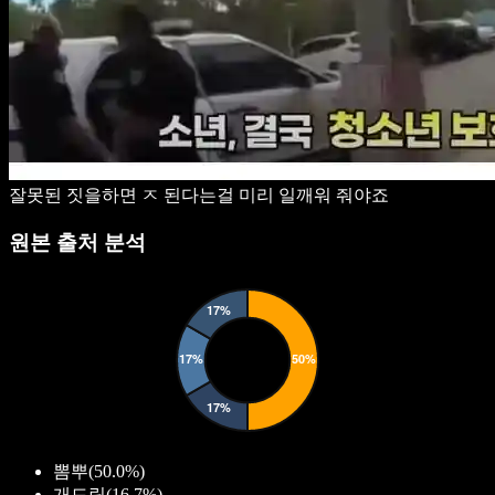
잘못된 짓을하면 ㅈ 된다는걸 미리 일깨워 줘야죠
원본 출처 분석
뽐뿌
(
50.0%
)
개드립
(
16.7%
)