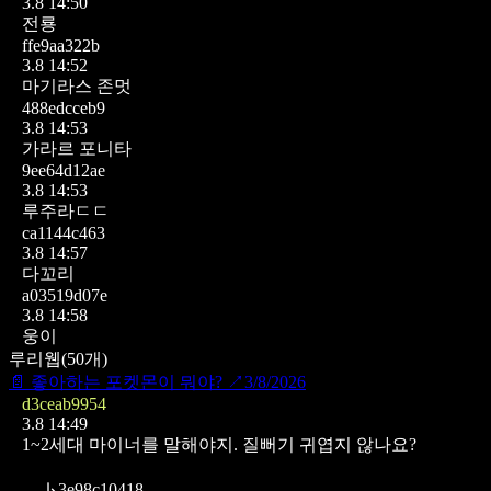
3.8 14:50
전룡
ffe9aa322b
3.8 14:52
마기라스 존멋
488edcceb9
3.8 14:53
가라르 포니타
9ee64d12ae
3.8 14:53
루주라ㄷㄷ
ca1144c463
3.8 14:57
다꼬리
a03519d07e
3.8 14:58
웅이
루리웹
(
50
개)
📄
좋아하는 포켓몬이 뭐야?
↗
3/8/2026
d3ceab9954
3.8 14:49
1~2세대 마이너를 말해야지.
질뻐기 귀엽지 않나요?
↳
3e98c10418