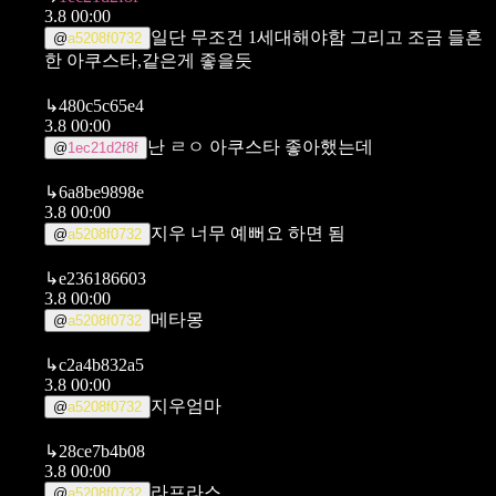
3.8 00:00
일단 무조건 1세대해야함 그리고 조금 들흔
@
a5208f0732
한 아쿠스타,같은게 좋을듯
↳
480c5c65e4
3.8 00:00
난 ㄹㅇ 아쿠스타 좋아했는데
@
1ec21d2f8f
↳
6a8be9898e
3.8 00:00
지우 너무 예뻐요 하면 됨
@
a5208f0732
↳
e236186603
3.8 00:00
메타몽
@
a5208f0732
↳
c2a4b832a5
3.8 00:00
지우엄마
@
a5208f0732
↳
28ce7b4b08
3.8 00:00
라프라스
@
a5208f0732