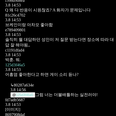
f598d9b8ea
3.8 14:53
Q 왜 다 반응이 시원찮죠?
A 화자가 문제입니다
81c26c4702
3.8 14:53
브케인이랑 아차모 좋아함
e789409801
3.8 14:53
솔직히 뭘 대답하던 성인이 저 질문 받는다면 장소에 따라 대
답 잘 해야됨,,
c1191dfad4
3.8 14:53
박훈.
뭐.
125d3f46a5
3.8 14:53
어흥염 좋아한다고 하면
게이 소리 듣나?
↳
80287a634e
3.8 14:56
그럼 너는 더블배틀하는 실전러야!
@
125d3f46a5
fd7adb5687
3.8 14:53
[이미지]
8697908daf