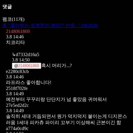
댓글
펨코
(
11
개)
📄
"좋아하는 포켓몬이 뭐야?" 반응
↗
3/8/2026
2148061869
3.8 14:46
치코리타
↳
d7332d16a5
3.8 14:50
혹시 머리가...?
@
2148061869
e2280c83cb
3.8 14:46
라프라스 좋아합니다!
2518f702fe
3.8 14:49
예전부터 꾸꾸리랑 단단지가 넘 좋았음 귀여워서
27e5ed2d2c
3.8 14:49
솔직히 세대 거듭되면서 뭔가 덕지덕지 붙이는게 디지몬스
러움
1세대 피카츄 파이리 꼬부기 이상해씨 근본이긴 함
a774a0cd9c