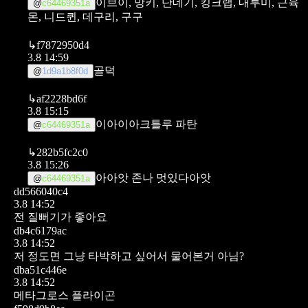
이브이, 망키, 단데기, 킹크랩, 내루미, 근육
@
c64469351a
몬, 니드퀸, 데구리, 구구
↳
f7872950d4
3.8 14:59
골덕
@
1d9a1b8f0d
↳
af2228bd6f
3.8 15:15
이아이아크틀루 파탄
@
c64469351a
↳
282b5fc2c0
3.8 15:26
아아앗 존나 멋있다아앗
@
c64469351a
dd566040c4
3.8 14:52
전 질뻐기가 좋아요
db4c6179ac
3.8 14:52
저 정도면 그냥 타박하고 싶어서 물어본거 아님?
dba51c446e
3.8 14:52
메타그로스
플라이곤