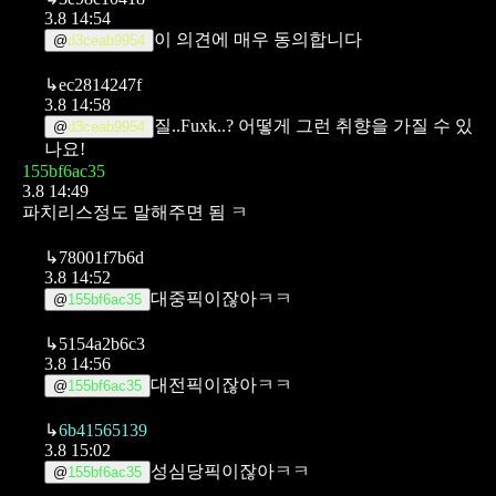
3.8 14:54
이 의견에 매우 동의합니다
@
d3ceab9954
↳
ec2814247f
3.8 14:58
질..Fuxk..?
어떻게 그런 취향을 가질 수 있
@
d3ceab9954
나요!
155bf6ac35
3.8 14:49
파치리스정도 말해주면 됨 ㅋ
↳
78001f7b6d
3.8 14:52
대중픽이잖아ㅋㅋ
@
155bf6ac35
↳
5154a2b6c3
3.8 14:56
대전픽이잖아ㅋㅋ
@
155bf6ac35
↳
6b41565139
3.8 15:02
성심당픽이잖아ㅋㅋ
@
155bf6ac35