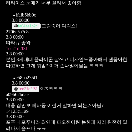
라티아스 눈매가 너무 꼴려서 좋아함
↳
ffafb5bb9c
3.8 00:00
[그럼죽어 디럭스]
@
fa04ae1b2c
2706c5a7e8
3.8 00:00
따라큐 좋와
1ec21d2f8f
3.8 00:00
본인 3세대떄 플라이곤 잘쓰고 디자인도좋아해서 젤좋아한
다고하면 그게 뭐임? 이거 존나많이물음 ㅋㅋㅋ
↳
e58ba235f1
3.8 00:00
ㅇㅈㅋㅋㅋ
@
1ec21d2f8f
a09b62bdae
3.8 00:00
대충 잠만보 메타몽 이런거 말하면 되는거아님?
14123c11a9
3.8 00:00
포푸니 포푸니라 최앤데 파오젠이란 놈한테 자리 완전히 밀
려나서 슬프다 ㅠㅠ