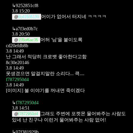
↳
9252851cf8
3.8 15:20
어이가 없어서 터지네 ㅋㅋㅋㅋ
@
6b41565139
↳
a7f3ed0b7c
3.8 20:50
어허 '님'을 붙이도록
@
155bf6ac35
cd20efdb8b
3.8 14:49
난 그래서 적당히 크로뱃 좋아한다고함
8c30e20146
3.8 14:49
못생겼으면 말걸지말란 소리다...
큭....
f7872950d4
3.8 14:49
[이미지]
불 이야기를 꺼내면 죽이겠다
↳
f7872950d4
3.8 14:51
그래도 주변에 포켓몬 물어봐주는 사람도
@
f7872950d4
있네
난 친구나 이런거 물어봐주는 사람 없어!
↳
07f381929b