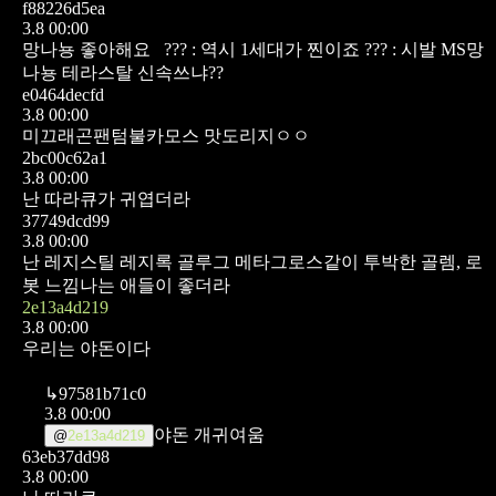
f88226d5ea
3.8 00:00
망나뇽 좋아해요
??? : 역시 1세대가 찐이죠
??? : 시발 MS망
나뇽 테라스탈 신속쓰냐??
e0464decfd
3.8 00:00
미끄래곤팬텀불카모스 맛도리지ㅇㅇ
2bc00c62a1
3.8 00:00
난 따라큐가 귀엽더라
37749dcd99
3.8 00:00
난 레지스틸 레지록 골루그 메타그로스같이 투박한 골렘, 로
봇 느낌나는 애들이 좋더라
2e13a4d219
3.8 00:00
우리는 야돈이다
↳
97581b71c0
3.8 00:00
야돈 개귀여움
@
2e13a4d219
63eb37dd98
3.8 00:00