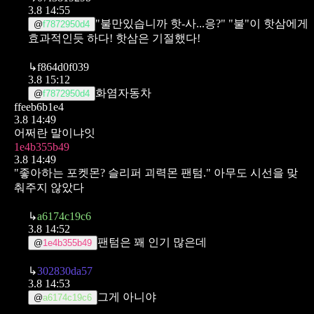
3.8 14:55
"불만있습니까 핫-사...응?"
"불"이 핫삼에게
@
f7872950d4
효과적인듯 하다!
핫삼은 기절했다!
↳
f864d0f039
3.8 15:12
화염자동차
@
f7872950d4
ffeeb6b1e4
3.8 14:49
어쩌란 말이냐잇
1e4b355b49
3.8 14:49
"좋아하는 포켓몬? 슬리퍼 괴력몬 팬텀."
아무도 시선을 맞
춰주지 않았다
↳
a6174c19c6
3.8 14:52
팬텀은 꽤 인기 많은데
@
1e4b355b49
↳
302830da57
3.8 14:53
그게 아니야
@
a6174c19c6