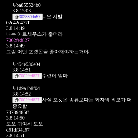
↳
ba855524b0
3.8 15:03
...오 시발
@
302830da57
02c42c477f
3.8 14:49
나는 아르세우스가 좋더라
7002fed827
3.8 14:49
그럼 어떤 포켓몬을 좋아해야하는거야...
↳
454e536e04
3.8 14:51
수련이 엄마
@
7002fed827
↳
1d9a1b8f0d
3.8 14:52
사실 포켓몬 종류보다는 화자의 외모가 더
@
7002fed827
중요함
73739485ff
3.8 14:50
토오 귀여워 토오
d61df34a67
3.8 14:51