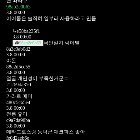
난 따라큐
98ab2c0b63
3.8 00:00
이어롭은 솔직히 일부러 사용하라고 만듬
↳
e58ba235f1
3.8 00:00
닉언일치 씨이발
@
98ab2c0b63
8a3c0ab0d2
3.8 00:00
야돈
88c2d5cc55
3.8 00:00
얼굴 개연성이 부족한거군ㄷ
21269da350
3.8 00:00
가라르 메더
480c5c65e4
3.8 00:00
전룡 좋아
c9a7da98ba
3.8 00:00
메타그로스랑 동탁군 대코파스 좋아
fe0d2aeb6e