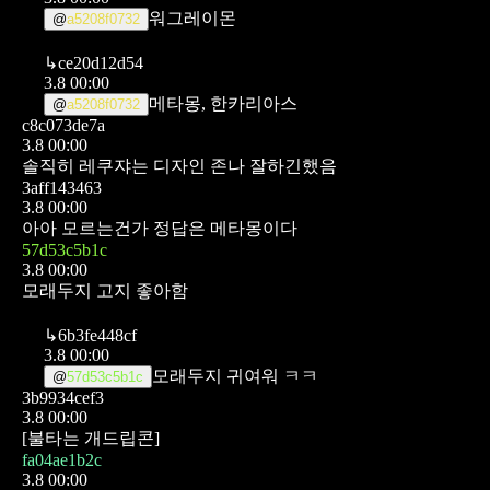
워그레이몬
@
a5208f0732
↳
ce20d12d54
3.8 00:00
메타몽, 한카리아스
@
a5208f0732
c8c073de7a
3.8 00:00
솔직히 레쿠쟈는 디자인 존나 잘하긴했음
3aff143463
3.8 00:00
아아 모르는건가
정답은 메타몽이다
57d53c5b1c
3.8 00:00
모래두지 고지 좋아함
↳
6b3fe448cf
3.8 00:00
모래두지 귀여워 ㅋㅋ
@
57d53c5b1c
3b9934cef3
3.8 00:00
[불타는 개드립콘]
fa04ae1b2c
3.8 00:00