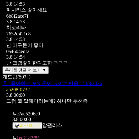
3.8 14:53
파치리스 좋아해요
6b8f2ace7f
3.8 14:53
치코리타
7652d421e8
3.8 14:53
난 아구몬이 좋아
0a4604edf2
3.8 14:54
난 크랩좋아한다고함 ㅋㅋㅋ
루리웹 댓글 더 보기 ▼
개드립
(
50
개)
📄
"좋아하는 포켓몬이 뭐야?" 반응
↗
3/8/2026
a5208f0732
3.8 00:00
그럼 뭘 말해야하는데? 하나만 추천좀
↳
c7ae5206e9
3.8 00:00
암팰리스
@
a5208f0732
↳
1ec21d2f8f