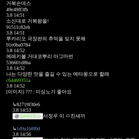
거북손데스
49e49ff3fb
3.8 14:51
소신대로 거북왕을!
91511c82eb
3.8 14:51
루카리오
극장판의 추억을 잊지 못해
91e0ba0784
3.8 14:52
에레키블 거대코뿌리 마그마번
536601d8ba
3.8 14:52
나는 다양한 맛을 즐길 수 있는 메타몽으로 할래
c64469351a
3.8 14:52
[이미지]
??? : 미싱노가 좋아요
↳
82719f30e6
3.8 14:53
서정우 이 ㅁ친새끼
@
c64469351a
↳
1d9a1b8f0d
3.8 14:56