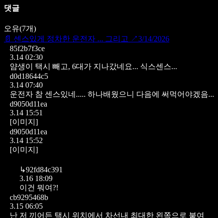
댓글
오유
(
7
개)
📄
센스있게 정차한 운전자 ... 그리고
↗
3/14/2026
85f2b7f3ce
3.14 02:30
얌생이 택시 빼고, 6대가 지나갔네요... 식스센스...
d0d18644c5
3.14 07:40
운전자 참 센스있네.....
하나배웠으니 다음에 써먹어야겠음...
d9050d11ea
3.14 15:51
[이미지]
d9050d11ea
3.14 15:52
[이미지]
↳
92fd84c391
3.16 18:09
이건 뭐여?!
cb9295468b
3.15 06:05
난 저 끼어든 택시 위치에서 차선내 최대한 왼쪽으로 붙여