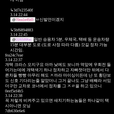
↳
3d7e23540f
3.14 22:44
ㅂ신발언이겠지
@
70ea1e45d3
↳
5bf6894883
3.14 22:45
일반 승용차 5분, 우체국, 택배 등 운송차량
@
01f6589fac
15분
대부분 도로 (도로 사정 따라 다름) 갓길 정차 가능
시간임.
fea24c7eae
3.14 22:37
개택 크라스 오지구요
아까 낮에도 보니까 역앞에 우회전 들
어가는데에
개택색기 하나 정차하고 자빠졋더만
뒤에서 다
른차들 빵빵 아무리 해도 ㅈ까라 마이싱이든데
난 또 횡단보
도 신호 기다리는줄 알았더니
그거 끝나도 그냥 배째라 서있
더구만
교차로 코너에서 정차를 그 ㅈㄹ을 하고 있으니
0eef5ef4b5
3.14 22:38
꼭 저렇게 비켜주고 있으면 새치기하는놈들은 하나같이 택
시아니면 모닝
7db630e6e6