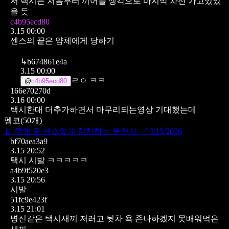
저 택시는 처음부터 끼어들 생각으로
마지막 차선 가고있었
을 듯
c4b95ecd80
3.15 00:00
센스의 끝은 얌체에게 당하기
↳
b674861e4a
3.15 00:00
ㄹㅇ ㅋㅋ
@
c4b95ecd80
166e70270d
3.16 00:00
택시한대 더추가하면서 마무리되는영상 기대했는데
펨코
(
50
개)
📄
주행 중 센스있게 정차하는 운전자.
↗
3/15/2026
bf70aea3a9
3.15 20:52
택시 시발 ㅋㅋㅋㅋㅋ
a4b9f520e3
3.15 20:56
시발
51fc9e423f
3.15 21:01
병신같은 택시새끼
저러고 뒷차 욕 존나하겠지 못배워먹은