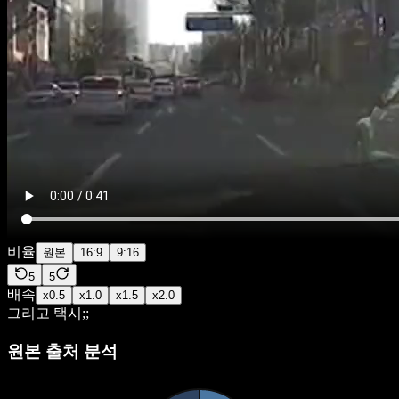
비율
원본
16:9
9:16
5
5
배속
x
0.5
x
1.0
x
1.5
x
2.0
그리고 택시;;
원본 출처 분석