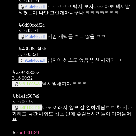
3.16 01:50
ㅋㅋㅋㅋㅋ 택시 보자마자 바로 택시발
@
91eb46dadf
외쳤는데 나만 그런게아니구나 ㅋㅋㅋㅋㅋㅋㅋ
↳
6d90ecdf2a
3.16 02:31
저런 개택들 ㅈㄴ 많음 ㅋㅋ
@
91eb46dadf
↳
43bd6c343b
3.16 03:21
심지어 센스도 없음 병신 새끼가 ㅋㅋ
@
91eb46dadf
↳
a3943f306e
3.16 00:32
택시발새끼야 ㅋㅋㅋ
@
8e61b00846
↳
b1e1c587e9
3.16 00:33
나도 이래서 양보 잘 안하게됨ㅋㅋ 차 지나
@
8e61b00846
가라고 공간 내줘도 십초 안에 좆같은새끼들이 기어들어
옴
↳
25c1c01f89