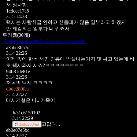
서 정차함.
1cdcce17a5
3.15 14:38
택시는 사람취급 안하고 싶을때가 많음
일부라고 하겠지
만 체감되는 일부가 너무 커서
루리웹
(
30
개)
📄
센스있게 정차한 운전자
↗
3/14/2026
a3abe8b57c
3.14 22:26
이제 앞에 한놈 서면 인류애 박살나는거지 댓 싸고 있는데
바
로 택시와서 서죠?ㅋㅋㅋㅋㅋㅋㅋㅋ
94b81de81e
3.14 22:26
저놈의 택시 ㅋㅋㅋㅋ
dbdc280fea
3.14 22:27
태시기형은 나.. 가죽어
↳
31c6159102
3.14 22:29
고맙다...
@
dbdc280fea
eb0e07e5bc
3.14 22:27