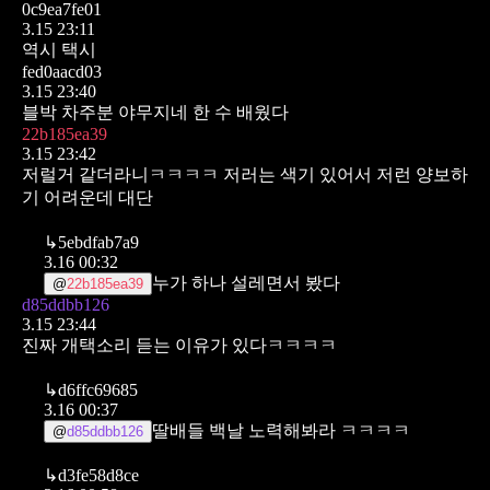
0c9ea7fe01
3.15 23:11
역시 택시
fed0aacd03
3.15 23:40
블박 차주분 야무지네
한 수 배웠다
22b185ea39
3.15 23:42
저럴거 같더라니ㅋㅋㅋㅋ 저러는 색기 있어서 저런 양보하
기 어려운데 대단
↳
5ebdfab7a9
3.16 00:32
누가 하나 설레면서 봤다
@
22b185ea39
d85ddbb126
3.15 23:44
진짜 개택소리 듣는 이유가 있다ㅋㅋㅋㅋ
↳
d6ffc69685
3.16 00:37
딸배들 백날 노력해봐라 ㅋㅋㅋㅋ
@
d85ddbb126
↳
d3fe58d8ce