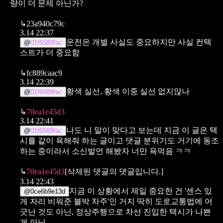
량이 더 문제 아닌가?
↳
23a940c79c
3.14 22:37
운전은 개별 사실도 중요하지만 사실 컨텍
@
01f6589fac
스트가 더 중요함
↳
fc889caac9
3.14 22:39
황색 실선, 황색 이중 실선 없지않나
@
01f6589fac
↳
70ea1e45d3
3.14 22:41
나도 니 말이 맞다고 보는데
지금 이 글은 택
@
01f6589fac
시를 같이 욕해줘 하는 글이고 댓글 분위기도 거기에 동조
하는 중이라서
소신발언 해봤자 너만 욕먹음 ㅋㅋ
↳
70ea1e45d3
[삭제된 댓글의 댓글입니다.]
3.14 22:43
지금 이 상황에서 제일 중요한 건
'센스 있
@
0ce6b9e13d
게 자리 비워준 블박 차주'인 거지
딱히 도로교통법에 어
긋난 것도 아닌, 정상주행으로 차선 진입한 택시가 나쁜
게 아님