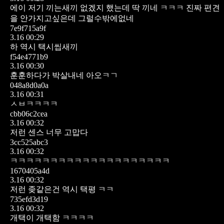
에이 저기 끼는새끼 없겠지 했는데 딱 끼네 ㅋㅋㅋ 진짜 편견
을 안가지고싶은데 그럴수밖에없네
7e9f715a9f
3.16 00:29
하 역시 택시씹새끼
f54e4771b9
3.16 00:30
훈훈하다가 박살내네 아오ㅋㄱ
048a8d0a0a
3.16 00:31
ㅅㅂㅋㅋㅋㅋ
cbb06c2cea
3.16 00:32
저런 센스 너무 고맙다
3cc525abc3
3.16 00:32
ㅋㅋㅋㅋㅋㅋㅋㅋㅋㅋㅋㅋㅋㅋㅋㅋㅋㅋㅋㅋ
1670405a4d
3.16 00:32
저런 좆같은건 역시 택평 ㅋㅋ
735efd3d19
3.16 00:32
개택이 개택함 ㅋㅋㅋㅋ