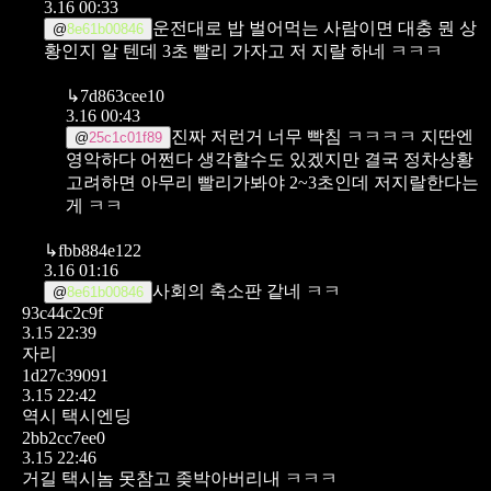
3.16 00:33
운전대로 밥 벌어먹는 사람이면 대충 뭔 상
@
8e61b00846
황인지 알 텐데
3초 빨리 가자고 저 지랄 하네 ㅋㅋㅋ
↳
7d863cee10
3.16 00:43
진짜 저런거 너무 빡침 ㅋㅋㅋㅋ 지딴엔
@
25c1c01f89
영악하다 어쩐다 생각할수도 있겠지만 결국 정차상황
고려하면 아무리 빨리가봐야 2~3초인데 저지랄한다는
게 ㅋㅋ
↳
fbb884e122
3.16 01:16
사회의 축소판 같네 ㅋㅋ
@
8e61b00846
93c44c2c9f
3.15 22:39
자리
1d27c39091
3.15 22:42
역시 택시엔딩
2bb2cc7ee0
3.15 22:46
거길 택시놈 못참고 좆박아버리내 ㅋㅋㅋ