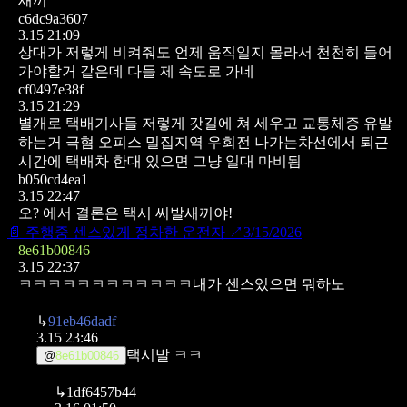
새끼
c6dc9a3607
3.15 21:09
상대가 저렇게 비켜줘도 언제 움직일지 몰라서 천천히 들어
가야할거 같은데 다들 제 속도로 가네
cf0497e38f
3.15 21:29
별개로 택배기사들 저렇게 갓길에 쳐 세우고 교통체증 유발
하는거 극혐
오피스 밀집지역 우회전 나가는차선에서 퇴근
시간에 택배차 한대 있으면 그냥 일대 마비됨
b050cd4ea1
3.15 22:47
오? 에서 결론은 택시 씨발새끼야!
📄
주행중 센스있게 정차한 운전자
↗
3/15/2026
8e61b00846
3.15 22:37
ㅋㅋㅋㅋㅋㅋㅋㅋㅋㅋㅋㅋ내가 센스있으면 뭐하노
↳
91eb46dadf
3.15 23:46
택시발 ㅋㅋ
@
8e61b00846
↳
1df6457b44