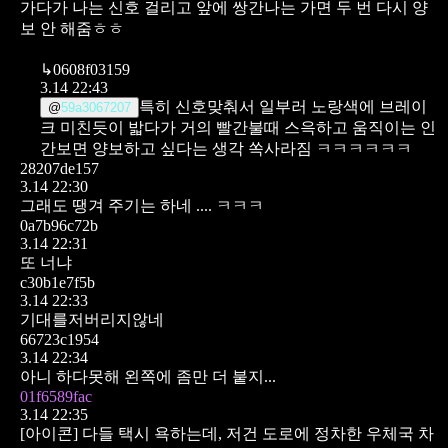
가다가 나는 신호 걸리고 앞에 쌍간나는 가면 두 번 다시 양
보 안 해줌ㅎㅎ
↳
0608f03159
3.14 22:43
특히 신호맞춰서 일부러 노랑색에 브레이
@
59a3067207
크 미친듯이 밟다가 거의 빨간불때 스윽하고 움직이는 인
간보면
양보하고 싶다는 생각 쏙사라짐 ㅋㅋㅋㅋㅋㅋ
28207de157
3.14 22:30
그래도 땡겨 주기는 하네 .... ㅋㅋㅋ
0a7b96c72b
3.14 22:31
또 너냐
c30b1e7f5b
3.14 22:33
기대를저버리지않네
66723c1954
3.14 22:34
아니 하다못해 왼쪽에 좀만 더 붙지...
01f6589fac
3.14 22:35
[아이콘]
다들 택시 욕하는데, 저건 도로에 정차한 우체국 차