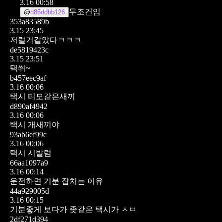
3.16 00:58
무조건임
@
d85ddbb126
353a83589b
3.15 23:45
저럴거같았다ㅋㅋㅋ
de5819423c
3.15 23:51
택쒸~
b457eec9af
3.16 00:06
택시 티모같은새끼
d890af4942
3.16 00:06
택시 개새끼야
93ab6ef99c
3.16 00:06
택시 시발럼
66aa1097a9
3.16 00:14
운전하면 기분 잡치는 이유
44a929005d
3.16 00:15
기분좋게 보다가 좆같은 택시가 ㅅㅂ
2df271d394