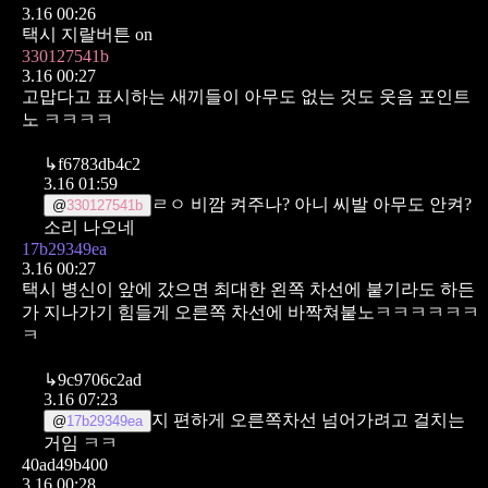
3.16 00:26
택시 지랄버튼 on
330127541b
3.16 00:27
고맙다고 표시하는 새끼들이 아무도 없는 것도 웃음 포인트
노 ㅋㅋㅋㅋ
↳
f6783db4c2
3.16 01:59
ㄹㅇ 비깜 켜주나? 아니 씨발 아무도 안켜?
@
330127541b
소리 나오네
17b29349ea
3.16 00:27
택시 병신이 앞에 갔으면 최대한 왼쪽 차선에 붙기라도 하든
가
지나가기 힘들게 오른쪽 차선에 바짝쳐붙노ㅋㅋㅋㅋㅋㅋ
ㅋ
↳
9c9706c2ad
3.16 07:23
지 편하게 오른쪽차선 넘어가려고 걸치는
@
17b29349ea
거임 ㅋㅋ
40ad49b400
3.16 00:28