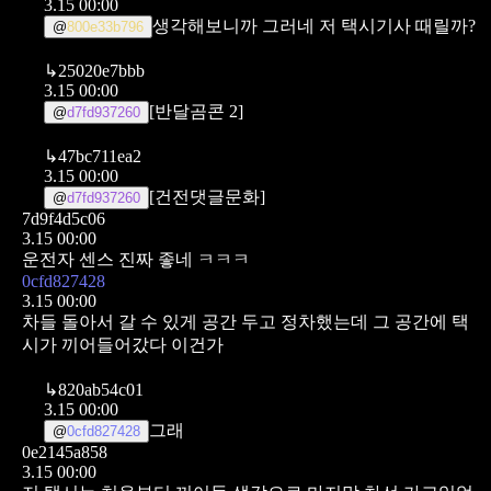
3.15 00:00
생각해보니까 그러네 저 택시기사 때릴까?
@
800e33b796
↳
25020e7bbb
3.15 00:00
[반달곰콘 2]
@
d7fd937260
↳
47bc711ea2
3.15 00:00
[건전댓글문화]
@
d7fd937260
7d9f4d5c06
3.15 00:00
운전자 센스 진짜 좋네 ㅋㅋㅋ
0cfd827428
3.15 00:00
차들 돌아서 갈 수 있게 공간 두고 정차했는데 그 공간에 택
시가 끼어들어갔다 이건가
↳
820ab54c01
3.15 00:00
그래
@
0cfd827428
0e2145a858
3.15 00:00