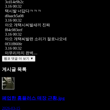
3cd14e9b2c
3.16 00:32
택시발 너답다ㅋㅋㅋ
d0aacb5a08
3.16 00:32
아오 개택시씨발새끼 진짜
f84c083eef
3.16 00:32
아으 개택씨발련 소리가 절로나오네
0f31f860fe
3.16 00:32
마무리까지 완벽....
펨코 댓글 더 보기 ▼
게시글 목록
폐업한 홈플러스 매장 근황.jpg
2026-03-15