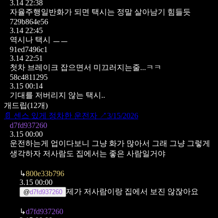
3.14 22:38
자율주행일반화가 되면 택시는 정말 살아남기 힘들듯
729b864e56
3.14 22:45
역시나 택시
ㅡㅡ
91ed7496c1
3.14 22:51
첫차 브레이크 잡으면서 미끄러지는줄...ㅋㅋ
58c4811295
3.15 00:14
기대를 저버리지 않는 택시..
개드립
(
12
개)
📄
센스 있게 정차한 운전자
↗
3/15/2026
d7fd937260
3.15 00:00
운전하는게 업이다보니 그냥 화가 많아서 그래 그냥 그렇게
생각하자 저사람도 집에서는 좋은 사람일거야
↳
800e33b796
3.15 00:00
제가 저사람이랑 집에서 보진 않잖아요
@
d7fd937260
↳
d7fd937260