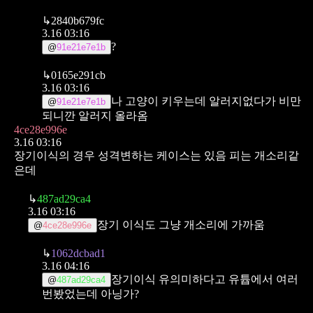
↳
2840b679fc
3.16 03:16
?
@
91e21e7e1b
↳
0165e291cb
3.16 03:16
나 고양이 키우는데 알러지없다가 비만
@
91e21e7e1b
되니깐 알러지 올라옴
4ce28e996e
3.16 03:16
장기이식의 경우 성격변하는 케이스는 있음
피는 개소리같
은데
↳
487ad29ca4
3.16 03:16
장기 이식도 그냥 개소리에 가까움
@
4ce28e996e
↳
1062dcbad1
3.16 04:16
장기이식 유의미하다고 유튭에서 여러
@
487ad29ca4
번봤었는데 아닝가?