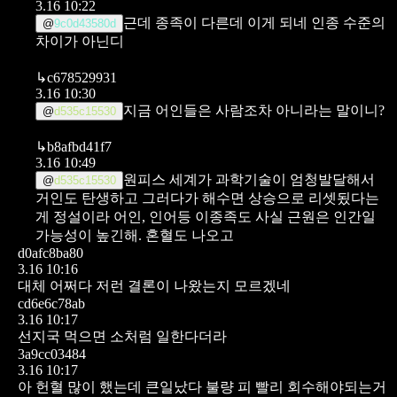
3.16 10:22
근데 종족이 다른데 이게 되네
인종 수준의
@
9c0d43580d
차이가 아닌디
↳
c678529931
3.16 10:30
지금 어인들은 사람조차 아니라는 말이니?
@
d535c15530
↳
b8afbd41f7
3.16 10:49
원피스 세계가 과학기술이 엄청발달해서
@
d535c15530
거인도 탄생하고 그러다가 해수면 상승으로 리셋됬다는
게 정설이라
어인, 인어등 이종족도 사실 근원은 인간일
가능성이 높긴해. 혼혈도 나오고
d0afc8ba80
3.16 10:16
대체 어쩌다 저런 결론이 나왔는지 모르겠네
cd6e6c78ab
3.16 10:17
선지국 먹으면 소처럼 일한다더라
3a9cc03484
3.16 10:17
아 헌혈 많이 했는데 큰일났다
불량 피 빨리 회수해야되는거