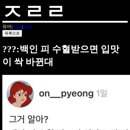
유머
|
핫딜
|
검색
목록으로
???:백인 피 수혈받으면 입맛
이 싹 바뀐대