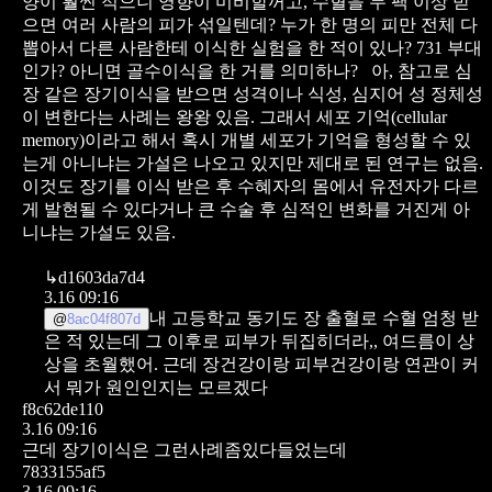
양이 훨씬 적으니 영향이 미비할꺼고, 수혈을 두 팩 이상 받
으면 여러 사람의 피가 섞일텐데? 누가 한 명의 피만 전체 다
뽑아서 다른 사람한테 이식한 실험을 한 적이 있나? 731 부대
인가? 아니면 골수이식을 한 거를 의미하나?
아, 참고로 심
장 같은 장기이식을 받으면 성격이나 식성, 심지어 성 정체성
이 변한다는 사례는 왕왕 있음. 그래서 세포 기억(cellular
memory)이라고 해서 혹시 개별 세포가 기억을 형성할 수 있
는게 아니냐는 가설은 나오고 있지만 제대로 된 연구는 없음.
이것도 장기를 이식 받은 후 수혜자의 몸에서 유전자가 다르
게 발현될 수 있다거나 큰 수술 후 심적인 변화를 거진게 아
니냐는 가설도 있음.
↳
d1603da7d4
3.16 09:16
내 고등학교 동기도 장 출혈로 수혈 엄청 받
@
8ac04f807d
은 적 있는데 그 이후로 피부가 뒤집히더라,, 여드름이 상
상을 초월했어. 근데 장건강이랑 피부건강이랑 연관이 커
서 뭐가 원인인지는 모르겠다
f8c62de110
3.16 09:16
근데 장기이식은 그런사례좀있다들었는데
7833155af5
3.16 09:16