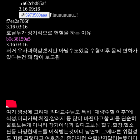
↳
a62cbd85af
3.16 09:16
Piuuuuuuuu..!
@
5973560aaa
f7ea2a706f
3.16 03:16
호날두가 정기적으로 헌혈을 하는 이유
b0e38159a5
3.16 03:16
저거 유사과학같겠지만 아닐수도있음
수혈이후 몸의 변화가
있다는건 꽤 많이 보고됨
여기 영상에 고려대 의대교수님도
특히 "대량수혈 이후"에
식성,머리카락,체질,알러지 등
많이 바뀐다고함
피를 단순히
물로보는게 아니라 장기이식과
같다고보심 혈구,혈장,혈소
판등 다양한세포를 이식받는것이니 당연히 그에따른 위험성
도 따름
그렇다고 여호와의 증인처럼 수혈받지말라는뜻이아