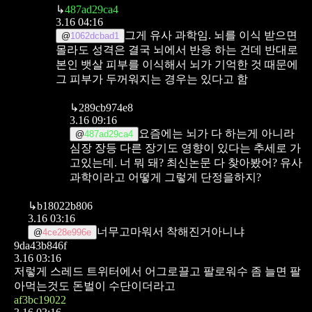
↳
487ad29ca4
3.16 04:16
그게 유사 과학임. 뇌를 이식 받으면
@
1062dcbad1
몰라도 성격은 결국 뇌에서 반응 하는 건데
반대로
본인 뱃살 피부를 이식해서 뇌가 기억한 것 때문에
그 피부가 두꺼워지는 경우는 있다고 함
↳
289cb974e8
3.16 09:16
요즘에는 뇌가 다 하는게 아니라
@
487ad29ca4
심장 장등 다른 장기도 영향이 있다는 추세로 가
고있는데.
너 뭐 돼? 최신논문 다 찾아봤어? 유사
과학이라고 어떻게 그렇게 단정을하지?
↳
b18022b806
3.16 03:16
너무고마워서 착해진거아니냐
@
4ce28e996e
9da43b846f
3.16 03:16
저렇게 스레드 트위터에서 어그로끌고 팔로워수 좀 늘면 팔
아먹는것도 돈벌이 수단이더라고
af3bc19022