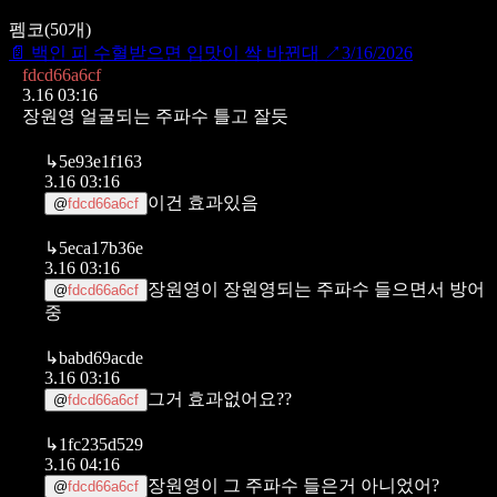
펨코
(
50
개)
📄
백인 피 수혈받으면 입맛이 싹 바뀐대
↗
3/16/2026
fdcd66a6cf
3.16 03:16
장원영 얼굴되는 주파수 틀고 잘듯
↳
5e93e1f163
3.16 03:16
이건 효과있음
@
fdcd66a6cf
↳
5eca17b36e
3.16 03:16
장원영이 장원영되는 주파수 들으면서 방어
@
fdcd66a6cf
중
↳
babd69acde
3.16 03:16
그거 효과없어요??
@
fdcd66a6cf
↳
1fc235d529
3.16 04:16
장원영이 그 주파수 들은거 아니었어?
@
fdcd66a6cf