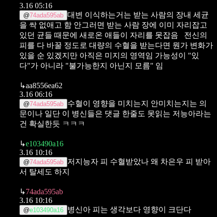
3.16 05:16
대변 이식하는거는 받는 사람의 장내 세균
@
74ada595ab
을 싹 없애고 함
안그러면 받는 사람 장에 이미 자리잡고
있던 균들 때문에 새로온 애들이 자리를 못잡음
전신의
피를 다 바꿀 정도로 대량의 수혈을 받는다면 뭔가 변화가
있을 순 있겠지만 아직은 미지의 영역임
가능성이 "있
다"가 아니라 "불가능한지 아닌지 모름" 임
↳
aa8556ea62
3.16 06:16
수혈이 영향을 미치는지 안미치는지는 의
@
74ada595ab
문이나 일단 이 병신들은 댓글 한줄도 못읽는 저능아라는
건 확실한듯 ㅋㅋㅋ
↳
e103490a16
3.16 10:16
저지능자 피 수혈받았나 왜 차은우 피 받아
@
74ada595ab
서 탈세도 하지
↳
74ada595ab
3.16 10:16
병신아 피는 생각보다 영향이 크단다
@
e103490a16