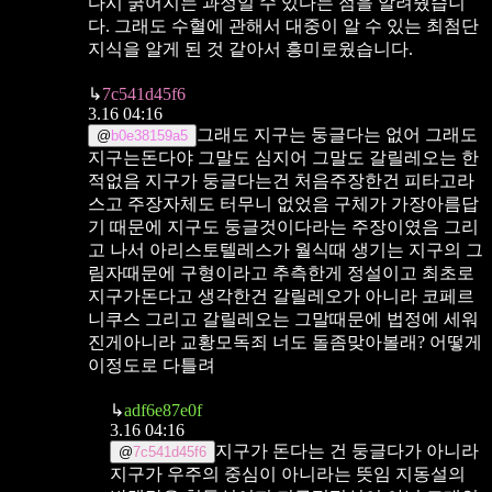
다시 굵어지는 과정일 수 있다는 점을 알려줬습니
다.
그래도 수혈에 관해서 대중이 알 수 있는 최첨단
지식을 알게 된 것 같아서 흥미로웠습니다.
↳
7c541d45f6
3.16 04:16
그래도 지구는 둥글다는 없어 그래도
@
b0e38159a5
지구는돈다야
그말도 심지어 그말도 갈릴레오는 한
적없음
지구가 둥글다는건 처음주장한건 피타고라
스고
주장자체도 터무니 없었음 구체가 가장아름답
기 때문에 지구도 둥글것이다라는 주장이였음
그리
고 나서 아리스토텔레스가 월식때 생기는 지구의 그
림자때문에 구형이라고 추측한게 정설이고
최초로
지구가돈다고 생각한건 갈릴레오가 아니라 코페르
니쿠스
그리고 갈릴레오는 그말때문에 법정에 세워
진게아니라 교황모독죄
너도 돌좀맞아볼래? 어떻게
이정도로 다틀려
↳
adf6e87e0f
3.16 04:16
지구가 돈다는 건 둥글다가 아니라
@
7c541d45f6
지구가 우주의 중심이 아니라는 뜻임
지동설의