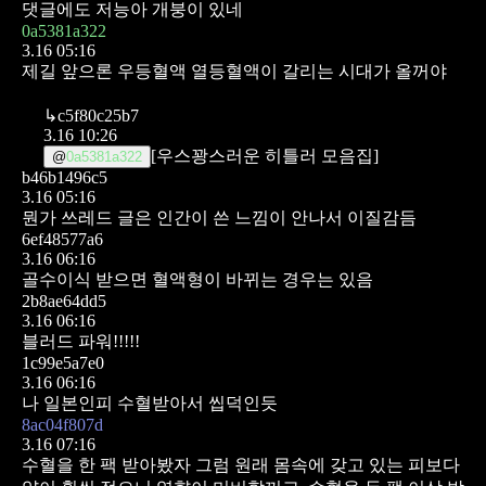
댓글에도 저능아 개붕이 있네
0a5381a322
3.16 05:16
제길 앞으론 우등혈액 열등혈액이 갈리는 시대가 올꺼야
↳
c5f80c25b7
3.16 10:26
[우스꽝스러운 히틀러 모음집]
@
0a5381a322
b46b1496c5
3.16 05:16
뭔가 쓰레드 글은 인간이 쓴 느낌이 안나서 이질감듬
6ef48577a6
3.16 06:16
골수이식 받으면 혈액형이 바뀌는 경우는 있음
2b8ae64dd5
3.16 06:16
블러드 파워!!!!!
1c99e5a7e0
3.16 06:16
나 일본인피 수혈받아서 씹덕인듯
8ac04f807d
3.16 07:16
수혈을 한 팩 받아봤자 그럼 원래 몸속에 갖고 있는 피보다