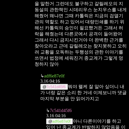
을 말한거 그런데도 불구하고 갈릴레오의 지
동설의 관한책인 시데리우스 눈치우스를 내게
해줬어 왜냐면 그때 카톨릭은 지금의 검열기
관의 역할도 하고 있어서 대량인쇄를 하기 위
해선 카톨릭의 승인이 필요했거든 그래서 허
락을 해줬는데 다른곳에서 공격이 들어왔어
그래서 다시 금지시킨거야 더 완벽한 근거를
찾아오라고 근데 갈릴레오는 찾지못하고 오히
려 교황을 모독하는 두행성의 관한 이야기를
쓰면서 법정에 세워진거 종교계가 그렇게 멍
청하지 않아
↳
adf6e87e0f
3.16 04:16
뭐야 왤케 잘 알아 싶더니
내
@
7c541d45f6
가 너랑 같은 소리 한 거네 이제보니까
댓글
마지막 부분을 안 읽어가지고
↳
7c541d45f6
3.16 04:16
아니 다른이야기를 하고
@
adf6e87e0f
있어
난 종교계가 반발하지 않았음을 이