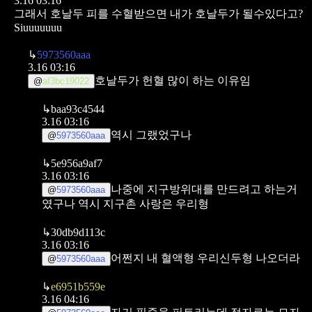
3.16 03:16
그래서 호날두 피를 수혈받으면
내가 호날두가 될수있다고?
Siuuuuuuu
↳
5973560aaa
3.16 03:16
호날두가 헌혈 많이 하는 이유임
@
af3bc19022
↳
baa93c4544
3.16 03:16
역시 그랬었구나
@
5973560aaa
↳
5e956a9af7
3.16 03:16
나중에 지구방위대를 만드려고 하는거
@
5973560aaa
였구나
역시 지구촌 사랑은 우리형
↳
30db9d113c
3.16 03:16
어쩐지 내 혈액형 우리신두형 나오더라
@
5973560aaa
↳
e6951b559e
3.16 04:16