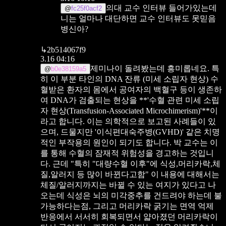
의대 교수 인터뷰 들어가있는데
@
fc25f0acf2
니는 얼마나 대단하면 교수 인터뷰도 못믿음
병신아?
↳
2b514067f9
3.16 04:16
제미나이 돌려봤는데 흥미롭네요. 특
@
b0e38159a5
히 이 부분
타인의 DNA 잔류 (미세 소립자 현상)
수
혈받은 환자의 몸에서 공여자의 백혈구 등이 생존하
여 DNA가 검출되는 현상을 **'수혈 관련 미세 소립
자 현상(Transfusion-Associated Microchimerism)'**이
라고 합니다. 이는 의학적으로 보고된 사례들이 있
으며, 드물지만 '이식편대숙주병(GVHD)' 같은 치명
적인 부작용의 원인이 되기도 합니다. 박 교수는 이
를 통해 수혈의 잠재적 위험성을 경고하는 것입니
다.
근데 "특히 "대량수혈 이후"에 식성,머리카락,체
질,알러지 등 많이 바뀐다고함" 이 내용에 대해서는
체질/알러지까지는 바뀔 수 있는 여지가 있다고 나
오는데 식성은 뇌의 미각중추를 건드려야 하는데 불
가능하다는점, 그리고 머리카락 굵기는 면역 억제
반응에서 서서히 회복되면서 얇아졌던 머리카락이