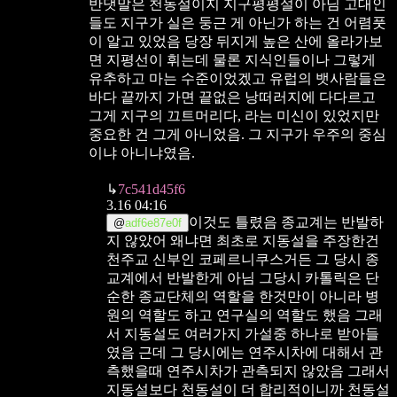
반댓말은 천동설이지 지구평평설이 아님
고대인
들도 지구가 실은 둥근 게 아닌가 하는 건 어렴풋
이 알고 있었음
당장 뒤지게 높은 산에 올라가보
면 지평선이 휘는데
물론 지식인들이나 그렇게
유추하고 마는 수준이었겠고
유럽의 뱃사람들은
바다 끝까지 가면 끝없은 낭떠러지에 다다르고
그게 지구의 끄트머리다, 라는 미신이 있었지만
중요한 건 그게 아니었음.
그 지구가 우주의 중심
이냐 아니냐였음.
↳
7c541d45f6
3.16 04:16
이것도 틀렸음
종교계는 반발하
@
adf6e87e0f
지 않았어 왜냐면 최초로 지동설을 주장한건
천주교 신부인 코페르니쿠스거든 그 당시 종
교계에서 반발한게 아님 그당시 카톨릭은 단
순한 종교단체의 역할을 한것만이 아니라 병
원의 역할도 하고 연구실의 역할도 했음 그래
서 지동설도 여러가지 가설중 하나로 받아들
였음 근데 그 당시에는 연주시차에 대해서 관
측했을때 연주시차가 관측되지 않았음 그래서
지동설보다 천동설이 더 합리적이니까 천동설