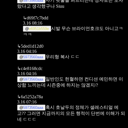
자기 핏줄을 퍼트리는데 정자로는 모자
@
5973560aaa
랐다고 생각했구나 Siuu
↳
d69f7c7bdd
3.16 08:16
시발 무슨 브라이언호크도 아니고ㅋ
@
e6951b559e
ㅋㅋ
↳
5ded1d12d0
3.16 04:16
우리형 복사 ㄷㄷ
@
5973560aaa
↳
c4e8168cdc
3.16 04:16
일반인도 헌혈하면 컨디션 예민하면 이
@
5973560aaa
상함 느끼는데 시즌중에 하지는 않겠지/?
↳
6a5252a78a
3.16 07:16
혹시 호날두의 정체가 셀레스티얼 에
@
5973560aaa
고?? 그러면 지금까지의 모든 행적이 단번에 이해가 되
네 ㄷㄷㄷ