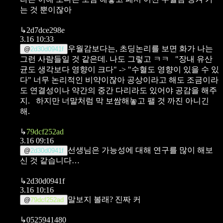
는 것 뿐이잖아
↳
2d7dce298e
3.16 10:33
우월감보다는, 초딩논리를 보면 화가 나는
@
2d30d0941f
그런 사람들일 것 같은데. 나도 그렇고 ㅋㅋ
"장내 유산
균도 생각보다 영향이 크다" -> "수혈도 영향이 있을 수 있
다"
너무 논리적인 비약이잖아
공상이라고 해도 조금이라
도 연결성이나 약간의 중간 다리라도 있어야 공감을 해주
지.
하지만 너말처럼 막 보쌈해놓고 팰 것 까진 아니긴
해.
↳
79dcf252ad
3.16 09:16
선생님은 가능성에 대해 연구를 많이 해보
@
2d30d0941f
신 것 같습니다…
↳
2d30d0941f
3.16 10:16
말보지 볼래? 진짜 커
@
79dcf252ad
↳
0525941480