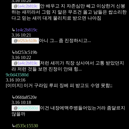
3.16 10:20
안 배우고 지 자존심만 쎄고 이상한거 신봉
@
1e4c2b819c
하는 새끼라서 그럼
지 말은 무조건 옳고 남들은 쌉소리한
다고 믿는 새끼
대게
물리치료 받으면 나아짐
↳
1e4c2b819c
3.16 10:21
아니 그... 좀 진정하시고...
@
bf253c519b
↳
bf253c519b
3.16 10:22
저런 새끼가 직장 상사여서 고통 받았던지
@
1e4c2b819c
라
저런 것들 보면 진정이 안돼 힝...
9c0d43580d
3.16 10:16
[이미지]
이거 구라임
루피 징베 피 받고도 수영 못함;;
↳
06fda8520e
3.16 10:18
이건 내장에맥주병들어있는거라 좀달르지
@
9c0d43580d
않을까
↳
d535c15530