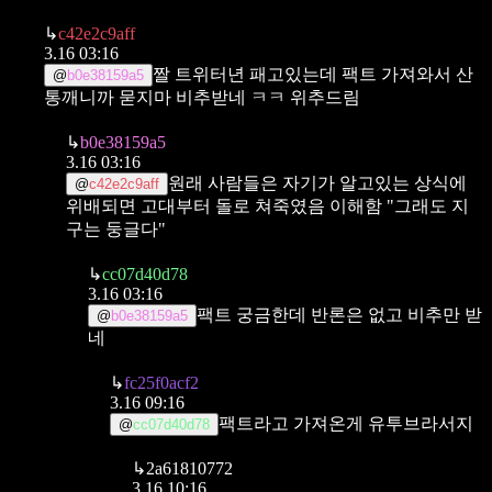
↳
c42e2c9aff
3.16 03:16
짤 트위터년 패고있는데 팩트 가져와서 산
@
b0e38159a5
통깨니까 묻지마 비추받네 ㅋㅋ 위추드림
↳
b0e38159a5
3.16 03:16
원래 사람들은 자기가 알고있는 상식에
@
c42e2c9aff
위배되면
고대부터 돌로 쳐죽였음 이해함
"그래도 지
구는 둥글다"
↳
cc07d40d78
3.16 03:16
팩트 궁금한데 반론은 없고 비추만 받
@
b0e38159a5
네
↳
fc25f0acf2
3.16 09:16
팩트라고 가져온게 유투브라서지
@
cc07d40d78
↳
2a61810772
3.16 10:16