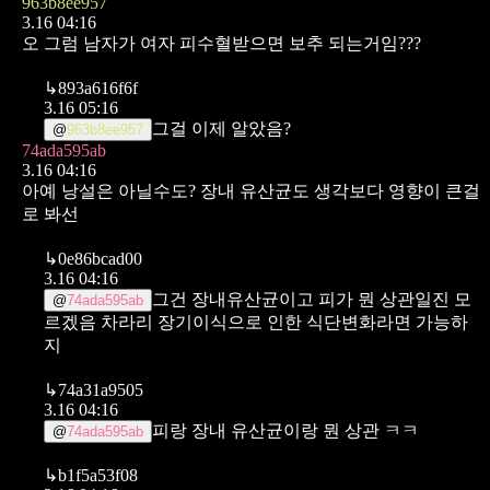
963b8ee957
3.16 04:16
오 그럼 남자가 여자 피수혈받으면 보추 되는거임???
↳
893a616f6f
3.16 05:16
그걸 이제 알았음?
@
963b8ee957
74ada595ab
3.16 04:16
아예 낭설은 아닐수도? 장내 유산균도 생각보다 영향이 큰걸
로 봐선
↳
0e86bcad00
3.16 04:16
그건 장내유산균이고 피가 뭔 상관일진 모
@
74ada595ab
르겠음
차라리 장기이식으로 인한 식단변화라면 가능하
지
↳
74a31a9505
3.16 04:16
피랑 장내 유산균이랑 뭔 상관 ㅋㅋ
@
74ada595ab
↳
b1f5a53f08