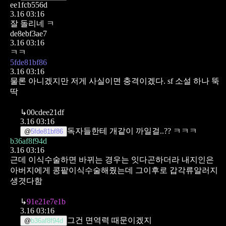
ee1fcb556d
3.16 03:16
잘 돌리네 ㅋ
de8ebf3ae7
3.16 03:16
ㅋㅋ
5fde81bf86
3.16 03:16
물론 아니겠지만 저게 사실이면 충격이겠다. sf 소설 하나 뚝
딱
↳
00cdee21df
3.16 03:16
독자들한테 개같이 까일걸..?? ㅋㅋㅋ
@
5fde81bf86
b36af8f94d
3.16 03:16
근데 이식수술하면 바뀌는 경우는 잇다곤하더라
내지인은
아버지에게 콩팥이식수술해줬는데 그이후로 갑각류알러지
생겻다함
↳
91e21e7e1b
3.16 03:16
그건 면역력 때문이겠지
@
b36af8f94d