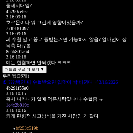
중세시대임?
45790cefec
3.16 09:16
호르몬이나 뭐 그런게 영향이있을까?
77fb181d97
3.16 09:16
피 수혈 말고 똥 기증받는거면 가능하지 않음? 얼마전에 장
뇌축 다큐봄
8e5b801a64
3.16 10:16
얘는 헌혈하면 안되겠다 ㅋㅋㅋ
개드립 댓글 더 보기 ▼
루리웹
(
26
개)
📄
???:백인 피 수혈받으면 입맛이 싹 바뀐대
↗
3/16/2026
4b291f55a0
3.16 10:15
혹시 니카니카 열매 먹은사람있냐
나 수혈좀 ㅠ
1e4c2b819c
3.16 10:16
되게 편향적 사고방식을 가진 사람인 거 같다
↳
bf253c519b