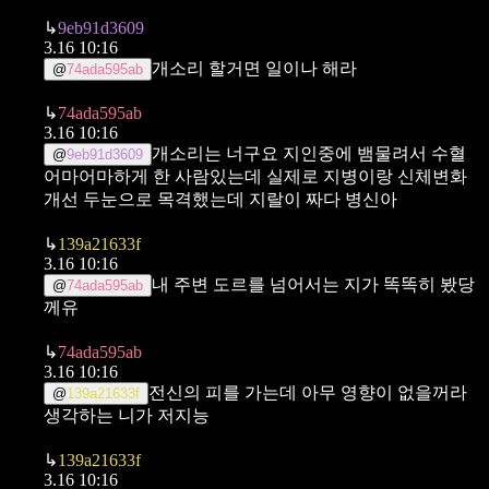
↳
9eb91d3609
3.16 10:16
개소리 할거면 일이나 해라
@
74ada595ab
↳
74ada595ab
3.16 10:16
개소리는 너구요 지인중에 뱀물려서 수혈
@
9eb91d3609
어마어마하게 한 사람있는데
실제로 지병이랑 신체변화
개선 두눈으로 목격했는데 지랄이 짜다 병신아
↳
139a21633f
3.16 10:16
내 주변 도르를 넘어서는 지가 똑똑히 봤당
@
74ada595ab
께유
↳
74ada595ab
3.16 10:16
전신의 피를 가는데 아무 영향이 없을꺼라
@
139a21633f
생각하는 니가 저지능
↳
139a21633f
3.16 10:16