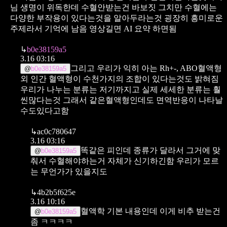
님
생명이 위독한데 수혈안받는건 바보짓
그치만 수혈에는
다양한 부작용이 있다는것을 알아두라는것
굉장히 흥미로운
주제라서 기억에 남음
영상길면 AI 요약 하면됨
↳
b0e38159a5
3.16 03:16
그리고 우리가 익히 아는 Rh+-, ABO혈액형
@
b0e38159a5
외
인간 혈액형이 수천가지의 조합이 있다는것도 밝혀짐
우리가 나누는 분류는 저기까지고
실제 세세한 분류는 훨
씬많다는것
그래서 같은혈액형인데도 면역반응이 나타날
수도있다고함
↳
ac0c780647
3.16 03:16
똑같은 피인데 종류가 달라서 그거에 맞
@
b0e38159a5
춰서 수혈해야하는거 자체가 신기하긴함
우리가 모르
는 무언가가 있을지도
↳
4b2b5f625e
3.16 10:16
혈액학 기본 내용인데 이게 비추 받는건
@
b0e38159a5
좀 ㅋㅋㅋㅋ