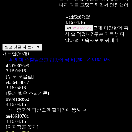
니까 다들 그렇구하면서 인정했어
↳
adf6e87e0f
3.16 04:16
근데 미안한데 혹
@
7c541d45f6
시 술 먹었니?
무슨 가독성 다
말아먹고 속사포로 써대네
펨코 댓글 더 보기 ▼
개드립
(
50
개)
📄
백인 피 수혈받으면 입맛이 싹 바뀐대
↗
3/16/2026
45950676e9
3.16 04:16
[무도 모음집]
eb364848c7
3.16 04:16
[돚거 밤우 스피키콘]
897d1dcb62
3.16 04:16
ㄹㅇ 중국인 피받으면 길거리에 똥싸냐
aa4861070a
3.16 04:16
[치지직콘 돚거]