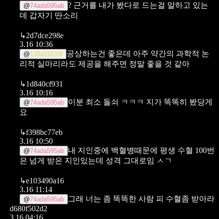
? 근거를 내가 봤다로 드는걸 말하고 있는
@
74ada595ab
데 갑자기 딴소리
↳
2d7dce298e
3.16 10:36
공상하는건 좋은데 아주 약간의 과학적 논
@
139a21633f
리적 실마리라도 제공을 해주면 정말 좋을 것 같아
↳
1d840cf931
3.16 10:16
이분 최소 돌쇠 ㅋㅋㅋ 지가 똑똑히 봤당게
@
74ada595ab
요
↳
f398bc77eb
3.16 10:50
내 지인중에 백혈병때문에 평생 수혈 100번
@
74ada595ab
은 넘게 받은 지인있는데 성격 그대로임 ㅅㄱ
↳
e103490a16
3.16 11:14
그래 너는 좀 똑똑한 사람 피 수혈좀 받아라
@
74ada595ab
d680f502d2
3.16 04:16