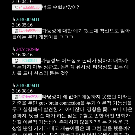
3.16 04:16
너도 수혈받았어?
@
74ada595ab
↳
2d30d0941f
3.16 05:16
가능성에 대한 얘기 했는데 확신으로 받아
@
74ada595ab
들이는 우리 개붕이들 ㅋㅋㅋ
↳
2d7dce298e
3.16 08:16
가능성도 어느정도 논리가 맞아야 대화가
@
2d30d0941f
되는거지
아무 상관도, 논리적 유사성, 타당성도 없는 예
시를 드니 한소리 듣는 것임
↳
2d30d0941f
3.16 08:16
타당성이 왜 없어? 예상하지 못했던 이라는
@
2d7dce298e
기준을 두면 gut - brain connection을 누가 이론적 가능성을
두고 실험해서 발견한 게 아니잖아. 경향을 쫓다보니 나온
결과지.
댓글 쓴 애가 하는 말은 수혈로 인한 어떤 변화가
생길 이론적 가능성이 존재하지 않을까? 하는 가벼운 공
상일 뿐임
거기다 대고 개붕이들은 왜 그런 말을 했을까?
라는 이해 보다는 보쌈 해놓고 패서 어떤 우월감 챙겨 가