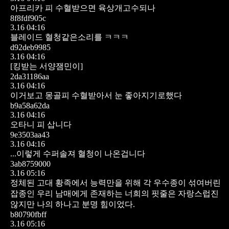
아프리카 피 수혈받으면 육상개고수되나
8f8fdf905c
3.16 04:16
블레이드 혈청같은소리를 ㅋㅋㅋ
d92deb9985
3.16 04:16
[킹받는 서양잼민이]
2da31186aa
3.16 04:16
이거보고 몽골피 수혈받아서 눈 좋아지기로했다
b9a58a62da
3.16 04:16
오타니 피 삽니다
9e3503aa43
3.16 04:16
...이렇게 수퍼솔져 혈청이 나온겁니다
3ab8759000
3.16 05:16
정체된 고대 황족에서 능력만을 위해 각 우수종이 섞여버린
잡종인 우리 남매에게 존재하는 너희의 핏줄은 자랑스럽진
않지만 나의 하나고 분명 힘이었다.
b80790fbff
3.16 05:16