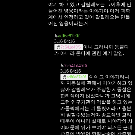
야기 하고 있고 갈릴레오는 그이후에 만
들어진 영웅이라는 이야기야 이거 과학
계에서 인정하고 있어 갈릴레오는 만들
어진 영웅이라는거
↳
adf6e87e0f
3.16 04:16
아니 그러니까 둥글다
@
7c541d45f6
가 아니라 돈다에 관한 얘기 말임.
↳
7c541d45f6
3.16 04:16
ㅇㅇ 그 이야기라니
@
adf6e87e0f
까 지동설에 관해서 이야기하고 있
잖아 갈릴레오가 주장한 지동설은
합리적이지 않았다니까 그당시에
그럼 연구기관의 역할을 하고 있는
카톨릭에서는 너 틀렸어라고 충분
히 말할수있는거야 종교적인 교리
때문이 아니라 실제로 시야각의 차
이때문에 뒤가 보여야 되거든 근데
관측이 안됐어 한참나중에 관측되