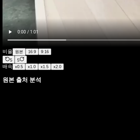
비율
원본
16:9
9:16
5
5
배속
x
0.5
x
1.0
x
1.5
x
2.0
원본 출처 분석