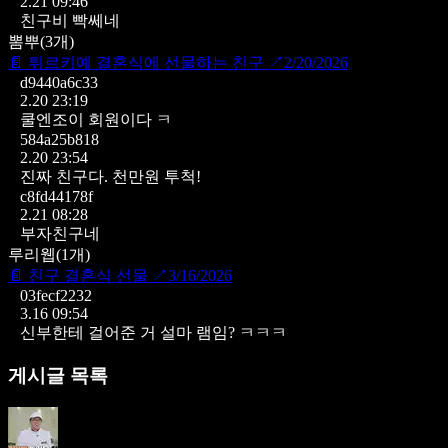
2.21 09:46
친구비 빡쎄네
뽐뿌
(
3
개)
📄
튀르키예 결혼식에 선물하는 친구
↗
2/20/2026
d9440a6c33
2.20 23:19
쿨엔조이 회원이다 ㅋ
584a25b818
2.20 23:54
진짜 친구다.
천만원 투척!
c8fd44178f
2.21 08:28
부자친구네
루리웹
(
1
개)
📄
친구 결혼식 선물
↗
3/16/2026
03fecf2232
3.16 09:54
신부한테 걸어준 거 설마 램임? ㅋㅋㅋ
게시글 목록