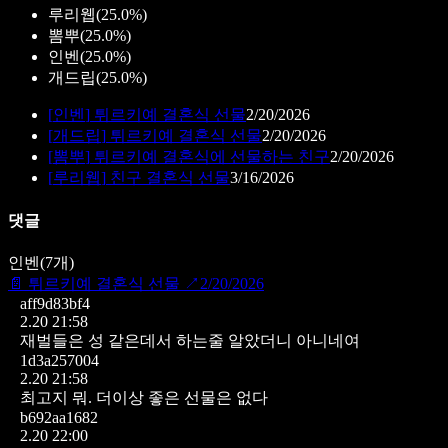
루리웹
(
25.0%
)
뽐뿌
(
25.0%
)
인벤
(
25.0%
)
개드립
(
25.0%
)
[
인벤
]
튀르키예 결혼식 선물
2/20/2026
[
개드립
]
튀르키예 결혼식 선물
2/20/2026
[
뽐뿌
]
튀르키예 결혼식에 선물하는 친구
2/20/2026
[
루리웹
]
친구 결혼식 선물
3/16/2026
댓글
인벤
(
7
개)
📄
튀르키예 결혼식 선물
↗
2/20/2026
aff9d83bf4
2.20 21:58
재벌들은 성 같은데서 하는줄 알았더니 아니네여
1d3a257004
2.20 21:58
최고지 뭐. 더이상 좋은 선물은 없다
b692aa1682
2.20 22:00