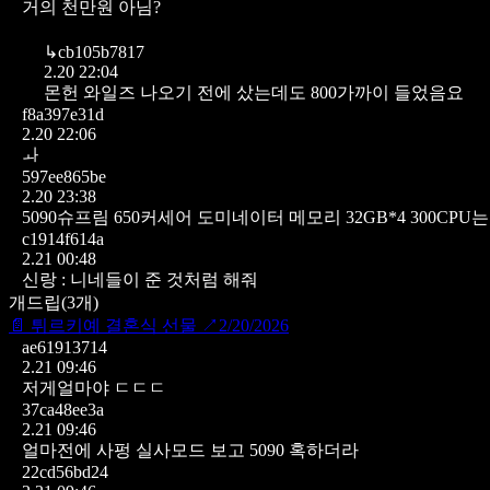
거의 천만원 아님?
↳
cb105b7817
2.20 22:04
몬헌 와일즈 나오기 전에 샀는데도 800가까이 들었음요
f8a397e31d
2.20 22:06
ㅘ
597ee865be
2.20 23:38
5090슈프림 650커세어 도미네이터 메모리 32GB*4 300CPU
c1914f614a
2.21 00:48
신랑 : 니네들이 준 것처럼 해줘
개드립
(
3
개)
📄
튀르키예 결혼식 선물
↗
2/20/2026
ae61913714
2.21 09:46
저게얼마야 ㄷㄷㄷ
37ca48ee3a
2.21 09:46
얼마전에 사펑 실사모드 보고 5090 혹하더라
22cd56bd24