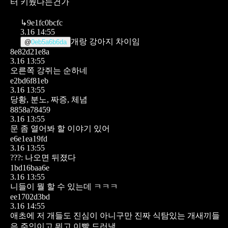
터 키웠다는건가
↳
9e1fc0bcfc
3.16 14:55
개랑 강아지 차이임
@
0eb5a6b6da
8e82d21e8a
3.16 13:55
오른쪽 강쥐는 순하네
e2bd6f81eb
3.16 13:55
당황, 분노, 짜증, 체념
8858a78459
3.16 13:55
문 좀 열어봐 할 이야기 있어
e6e1ea19fd
3.16 13:55
???: 나오면 뒤졌다
1bd16baa6e
3.16 13:55
니들이 뭘 할 수 있는데 ㅋㅋㅋ
ee1702d3bd
3.16 14:55
애초에 저 개들도 진심이 아니구만
진짜 식탐있는 개새끼들
은 주인이고 뭐고 이빨 드러냄