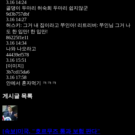
3.16 14:24
골댕이 두마리 허숙희 두마리
쉽지않군
9d3b757dbf
3.16 14:27
허스키: 그거 내 집이라고 쭈인아!
리트리버: 쭈인님 그거 나
도 한 입만! 한 입만!
86225f1e11
3.16 14:34
나와 나오라고
44439ef578
3.16 15:51
[이미지]
3b7cd15da6
3.16 17:58
안에서 혼자먹기 ㅋㅋㅋ
게시글 목록
[속보]미국, "호르무즈 통과 보험 판다"