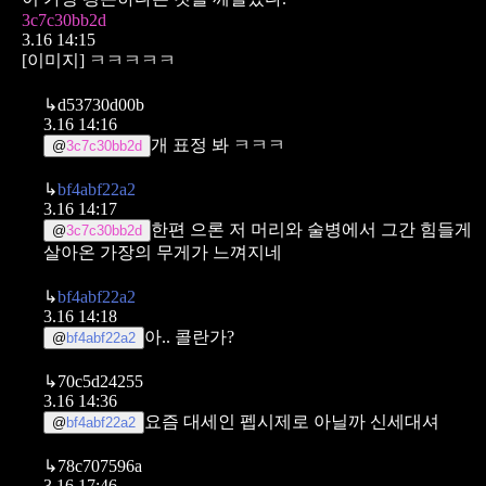
3c7c30bb2d
3.16 14:15
[이미지]
ㅋㅋㅋㅋㅋ
↳
d53730d00b
3.16 14:16
개 표정 봐 ㅋㅋㅋ
@
3c7c30bb2d
↳
bf4abf22a2
3.16 14:17
한편 으론 저 머리와 술병에서 그간 힘들게
@
3c7c30bb2d
살아온 가장의 무게가 느껴지네
↳
bf4abf22a2
3.16 14:18
아.. 콜란가?
@
bf4abf22a2
↳
70c5d24255
3.16 14:36
요즘 대세인 펩시제로 아닐까 신세대셔
@
bf4abf22a2
↳
78c707596a
3.16 17:46