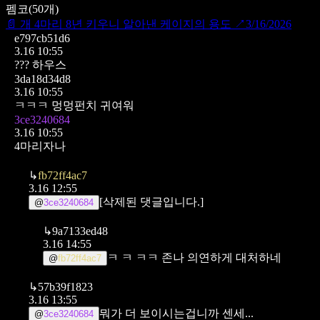
펨코
(
50
개)
📄
개 4마리 8년 키우니 알아낸 케이지의 용도
↗
3/16/2026
e797cb51d6
3.16 10:55
??? 하우스
3da18d34d8
3.16 10:55
ㅋㅋㅋ 멍멍펀치 귀여워
3ce3240684
3.16 10:55
4마리자나
↳
fb72ff4ac7
3.16 12:55
[삭제된 댓글입니다.]
@
3ce3240684
↳
9a7133ed48
3.16 14:55
ㅋ ㅋ ㅋㅋ 존나 의연하게 대처하네
@
fb72ff4ac7
↳
57b39f1823
3.16 13:55
뭐가 더 보이시는겁니까 센세...
@
3ce3240684