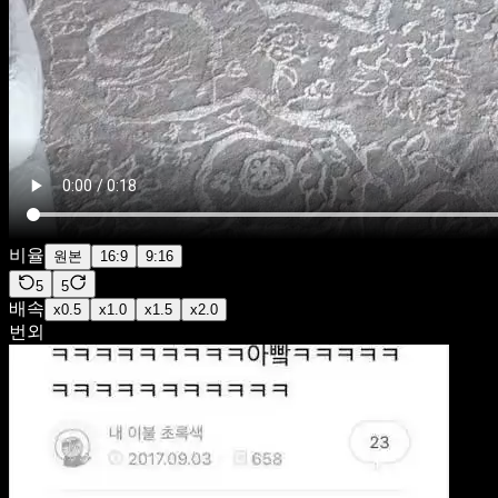
비율
원본
16:9
9:16
5
5
배속
x
0.5
x
1.0
x
1.5
x
2.0
번외