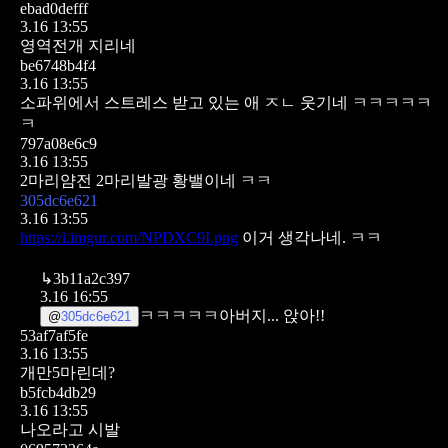
ebad0defff
3.16 13:55
영역전개 지리네
be6748b4f4
3.16 13:55
소파위에서 스트레스 받고 있는 애 ㅈㄴ 웃기네 ㅋㅋㅋㅋㅋ
ㅋ
797a08e6c9
3.16 13:55
2마리얌전 2마리발광 황밸이네 ㅋㅋ
305dc6e621
3.16 13:55
https://i.imgur.com/NPDXC9I.png
이거 생각나네. ㅋㅋ
↳
3b11a2c397
3.16 16:55
ㅋㅋㅋㅋㅋ아버지... 앉아!!
@
305dc6e621
53af7af5fe
3.16 13:55
개만5마린데?
b5fcb4db29
3.16 13:55
나오라고 시발