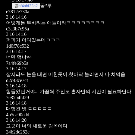
몰?루
@
bf4abf22a2
e7812e730a
3.16 14:16
어떻게든 부비려는 애들이라ㅋㅋㅋㅋㅋㅋㅋㅋ
c3a3b7c95a
3.16 14:16
퍼피가 어디있는데ㅋㅋㅋ
1d0f78c532
3.16 14:17
너만 먹냐×4
7a4fe69b5a
3.16 14:17
잠시라도 눈을 때면 미친듯이.혓바닥 놀리면서 다 쳐먹음
d2c43ce7cf
3.16 14:18
힘들었던거야...
가끔씩 주인도 혼자만의 시간이 필요하단다.
7e85b4fd29
3.16 14:18
대형견 넷 ㄷㄷㄷㄷㄷ
4b5ca90cdd
3.16 14:20
그곳이 너의 새로운 감옥이다
24b2de252e