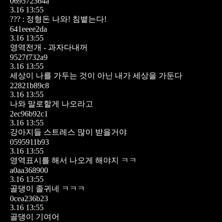
069572364a
3.16 13:55
??? : 정형돈 나와! 침뱉는다!
641eeee2da
3.16 13:55
영역전개 - 과자다내꺼
9527f732a9
3.16 13:55
세상이 나를 가두는 것이 아닌
내가 세상을 가둔다
22821b89c8
3.16 13:55
나와 말로할게 나오라고
2ec96b92c1
3.16 13:55
강아지들 스트레스 많이 받을거야
0595911b93
3.16 13:55
영역표시를 해서 나오게 해야지 ㅋㅋ
a0aa368900
3.16 13:55
골댕이 졸귀네 ㅋㅋㅋ
0cea236b23
3.16 13:55
골댕이 기여어