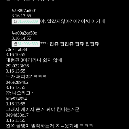
↳
988f7ad601
3.16 13:55
야. 말같지않아? 어? 아씨 이거네
@
31e906e339
↳
a09a2ca50e
3.16 14:55
??? : 찹츄 찹찹츄 찹츄 찹찹츄
@
31e906e339
c0c7f1ab34
3.16 10:55
대형견 3마리라니 쉽지 않네
29b0223b36
3.16 13:55
누가 퍼피야? ㅋㅋㅋ
046e289462
3.16 13:55
??: 나오라고 ~
bffe974954
3.16 13:55
그래서 케이지 큰거 써야 한다는거군
0494d33c17
3.16 13:55
왼쪽 골댕이 발작하는거 ㅈㄴ웃기네 ㅋㅋㅋ