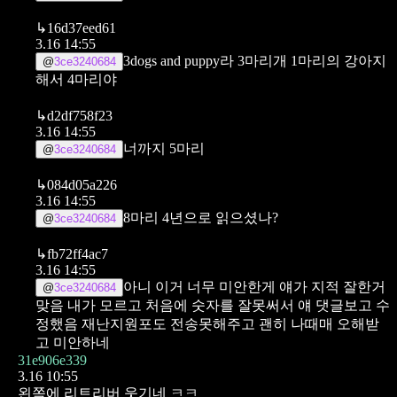
↳
16d37eed61
3.16 14:55
3dogs and puppy라 3마리개 1마리의 강아지
@
3ce3240684
해서 4마리야
↳
d2df758f23
3.16 14:55
너까지 5마리
@
3ce3240684
↳
084d05a226
3.16 14:55
8마리 4년으로 읽으셨나?
@
3ce3240684
↳
fb72ff4ac7
3.16 14:55
아니 이거 너무 미안한게 얘가 지적 잘한거
@
3ce3240684
맞음
내가 모르고 처음에 숫자를 잘못써서 얘 댓글보고 수
정했음
재난지원포도 전송못해주고 괜히 나때매 오해받
고 미안하네
31e906e339
3.16 10:55
왼쪽에 리트리버 웃기네 ㅋㅋ