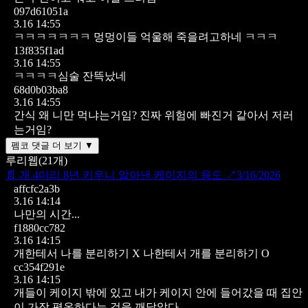
097d61051a
3.16 14:55
ㅋㅋㅋㅋㅋㅋㅋ 멍멍이들 억울해 죽을려고하네 ㅋㅋㅋ
13f835f1ad
3.16 14:55
ㅋㅋㅋㅋ심술 잔뜩났네
68d0b03ba8
3.16 14:55
간식 왜 니만 먹냐는거임? 진짜 위험에 빠진거 같아서 저러
는거임?
펨코 댓글 더 보기 ▼
루리웹
(
21
개)
📄
개 4마리 8년 키우니 알아낸 케이지의 용도
↗
3/16/2026
affcfc2a3b
3.16 14:14
나만의 시간...
f1880cc782
3.16 14:15
개한테서 나를 분리하기 X
나한테서 개를 분리하기 O
cc354f291e
3.16 14:15
개들이 케이지 밖에 있고 내가 케이지 안에 들어갔을 때 집안
이 가장 평온하다는 것을 깨달았다.