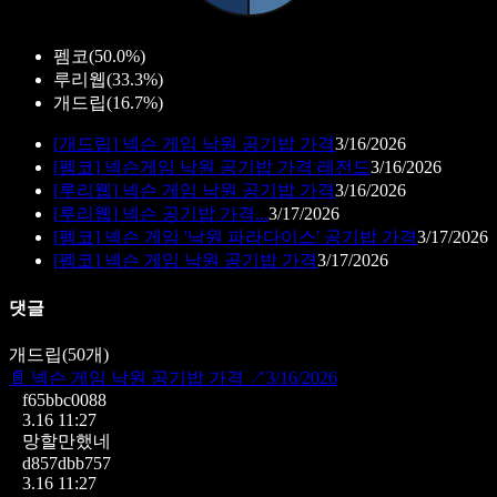
펨코
(
50.0%
)
루리웹
(
33.3%
)
개드립
(
16.7%
)
[
개드립
]
넥슨 게임 낙원 공기밥 가격
3/16/2026
[
펨코
]
넥슨게임 낙원 공기밥 가격 레전드
3/16/2026
[
루리웹
]
넥슨 게임 낙원 공기밥 가격
3/16/2026
[
루리웹
]
넥슨 공기밥 가격...
3/17/2026
[
펨코
]
넥슨 게임 '낙원 파라다이스' 공기밥 가격
3/17/2026
[
펨코
]
넥슨 게임 낙원 공기밥 가격
3/17/2026
댓글
개드립
(
50
개)
📄
넥슨 게임 낙원 공기밥 가격
↗
3/16/2026
f65bbc0088
3.16 11:27
망할만했네
d857dbb757
3.16 11:27