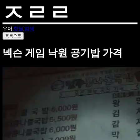
유머
|
핫딜
|
검색
목록으로
넥슨 게임 낙원 공기밥 가격