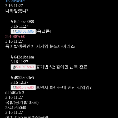
168f09a505
3.16 11:27
나라망했냐?
↳
f65bbc0088
3.16 11:27
[윾갤콘]
@
168f09a505
5910f87c60
3.16 11:27
좀비발생원인이 저거임 분노바이러스
↳
643e1ba1aa
3.16 11:27
공기밥 6천원이면 납득 완료
@
5910f87c60
↳
4952802fe5
3.16 12:27
보면서 화나는데 랜선 감염임?
@
5910f87c60
d2f4f0a1c3
3.16 11:27
국밥(공기밥 따로)
2341e5b0d0
3.16 11:27
이미 디스토피아였구만