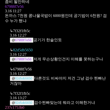
좀비 될만하네
67988f7e56
3.16 11:27
돈까스 7천원 콩나물국밥이 6000원인데 공기밥이 6천원?
검
수 누가 했냐
↳
7f32f1fb5c
3.16 12:27
공기가 한솥인듯
@
67988f7e56
↳
82d5db5650
3.16 12:27
저게 무슨상황인건지 이해를 못하는구나
@
67988f7e56
↳
67988f7e56
3.16 12:27
다른것도 비싸야지 저건 그냥 검수 찐빠난
@
82d5db5650
거잖아
↳
7f32f1fb5c
3.16 13:27
검수찐빠맞는데 뭐라고 이해한거냐
@
82d5db5650
237c1753b0