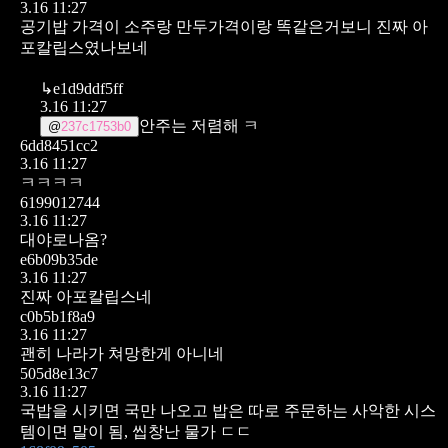
3.16 11:27
공기밥 가격이 소주랑 만두가격이랑 똑같은거보니
진짜 아
포칼립스였나보네
↳
e1d9ddf5ff
3.16 11:27
안주는 저렴해 ㅋ
@
237c1753b0
6dd8451cc2
3.16 11:27
ㅋㅋㅋㅋ
6199012744
3.16 11:27
대야로나옴?
e6b09b35de
3.16 11:27
진짜 아포칼립스네
c0b5b1f8a9
3.16 11:27
괜히 나라가 쳐망한게 아니네
505d8e13c7
3.16 11:27
국밥을 시키면 국만 나오고 밥은 따로 주문하는 사악한 시스
템이면 말이 됨, 씹창난 물가 ㄷㄷ