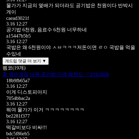
물가가 지금의 몇배가 되더라도 공기밥은 천원이다 반박시
게이
caead3021f
3.16 12:27
공기밥 6천원, 음료수 6천원 너무하네
a15447b5b5
3.16 12:27
국밥은 왜 6천원이야 ㅅㅂㅋㅋㅋ저돈이면 ㄹㅇ 국밥을 먹을
수있네
개드립 댓글 더 보기 ▼
펨코
(
19
개)
📄
넥슨게임 낙원 공기밥 가격 레전드
↗
3/16/2026
18b9fb65a7
3.16 12:27
이게 디스토피아지
7054bbac2a
3.16 12:27
뭐여 물가가 이거 ㅋㅋㅋㅋㅋㅋㅋㅋ
be2281f377
3.16 12:27
떡갈비보다 비싸!!!
bdc5f86eb5