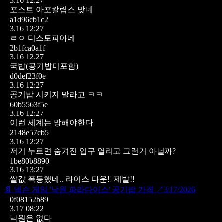
3.16 12:27
포스트 아포칼립스 맞네
a1d96cb1c2
3.16 12:27
ㄹㅇ 디스토피아네
2b1fca0a1f
3.16 12:27
국밥(공기밥미포함)
d0def23f0e
3.16 12:27
공기밥 시키지 말라고 ㅋㅋ
60b5563f5e
3.16 12:27
이런 세계는 망해야한다
2148e57cb5
3.16 12:27
저기 누르면 숨겨진 입구 열리고 그런거 아닐까?
1be80b8890
3.16 13:27
쌀값 폭등했네.. 라이스 다운!! 제발!!
📄
넥슨 게임 '낙원 파라다이스' 공기밥 가격
↗
3/17/2026
0f08152b89
3.17 08:22
낙원은 없다