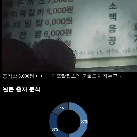
공기밥 6,000원 ㄷㄷㄷ
아포칼립스엔 국룰도 깨지는구나 ㅜㅜ
원본 출처 분석