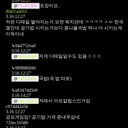
3.16 12:27
포장이요..
@
79ca979898
f0a01adeb3
3.16 12:27
저런 디테일 떨어지는거 보면 짜치던데 ㅋㅋㅋㅋ ㅅㅂ 한국
겜인데
공기밥 시키는거보다 콩나물국밥 하나 더 시키는게
이득이네
↳
fdaf752ead
3.16 12:27
저게 디테일일수도 있음 ㄷㄷㄷ
@
f0a01adeb3
↳
98988bfdfe
3.16 12:27
국밥(국 밥 따로)
@
f0a01adeb3
↳
a8347dd5e0
3.16 14:27
저래서 아포칼립스인거임
@
f0a01adeb3
c974d42a56
3.16 12:27
공포게임임? 공기밥 가격 쥰내무섭네
733ec16580
3.16 12:27