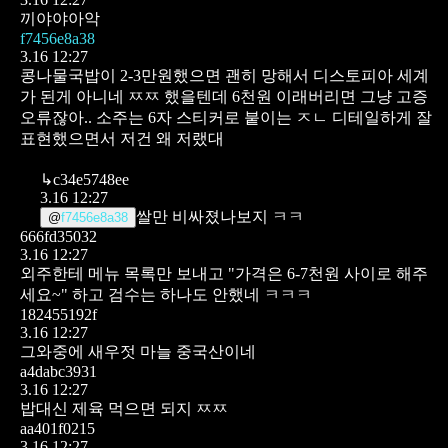
끼야야아악
f7456e8a38
3.16 12:27
콩나물국밥이 2-3만원했으면 괜히 망해서 디스토피아 세계
가 된게 아니네 ㅉㅉ 했을텐데 6천원 이래버리면 그냥 고증
오류잖아.. 소주는 6자 스티커로 붙이는 ㅈㄴ 디테일하게 잘
표현했으면서 저건 왜 저랬대
↳
c34e5748ee
3.16 12:27
쌀만 비싸졌나보지 ㅋㅋ
@
f7456e8a38
666fd35032
3.16 12:27
외주한테 메뉴 목록만 보내고 "가격은 6-7천원 사이로 해주
세요~" 하고 검수는 하나도 안했네 ㅋㅋㅋ
182455192f
3.16 12:27
그와중에 새우젓 마늘 중국산이네
a4dabc3931
3.16 12:27
밥대신 제육 먹으면 되지 ㅉㅉ
aa401f0215
3.16 12:27