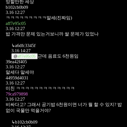
망할만한 세상
b102cb0b09
3.16 12:27
ㅋㅋㅋㅋㅋㅋㅋㅋㅋ말세(진짜임)
aff7e95c05
3.16 12:27
밥 가격만 문제 있는거보니까 쌀 문제가 있었나
↳
a6dfc3345f
3.16 14:27
근데 음료도 6천원임
@
aff7e95c05
39ea42f405
3.16 12:27
말세다 말세야
44959d4031
3.16 12:27
미친 ㅋㅋㅋㅋㅋㅋㅋㅋㅋㅋㅋㅋㅋ
79ca979898
3.16 12:27
비싸다고? 그래서 공기밥 6천원이면 너가 뭘 할 수 있지? 밥
없이 국물만 먹을거야?
↳
b102cb0b09