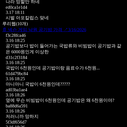
나라 망할만 하네
ed0ca1e1d4
3.17 18:11
시벌 아포칼립스 맞네
루리웹
(
10
개)
📄
넥슨 게임 낙원 공기밥 가격
↗
3/16/2026
f3c28fca46
3.16 18:25
공기밥보다 밥이 들어가는 국밥류와 비빔밥이 공기밥과 같
은 6000원인게 이상한
d31c2f3184
3.16 18:25
국밥이 6천원인데 공기밥이랑 음료수가 6천원...
61d479bc84
3.16 18:25
아니아니 국밥이 6천원인데?????
ad03ba1ae4
3.16 18:26
옆에 무슨 비빔밥이 6천원인데 공기밥은 왜 6천원이야?
ba88d6a591
3.16 18:26
저러니까 망하지
5f3df656d7