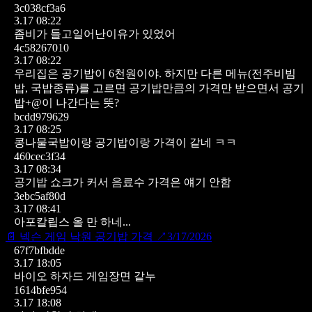
3c038cf3a6
3.17 08:22
좀비가 들고일어난이유가 있었어
4c58267010
3.17 08:22
우리집은 공기밥이 6천원이야. 하지만 다른 메뉴(전주비빔
밥, 국밥종류)를 고르면 공기밥만큼의 가격만 받으면서 공기
밥+@이 나간다는 뜻?
bcdd979629
3.17 08:25
콩나물국밥이랑 공기밥이랑 가격이 같네 ㅋㅋ
460cec3f34
3.17 08:34
공기밥 쇼크가 커서 음료수 가격은 얘기 안함
3ebc5af80d
3.17 08:41
아포칼립스 올 만 하네...
📄
넥슨 게임 낙원 공기밥 가격
↗
3/17/2026
67f7bfbdde
3.17 18:05
바이오 하자드 게임장면 같누
1614bfe954
3.17 18:08