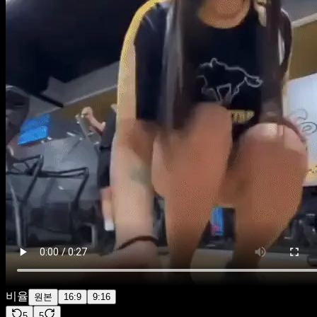
비율
원본
16:9
9:16
5
5