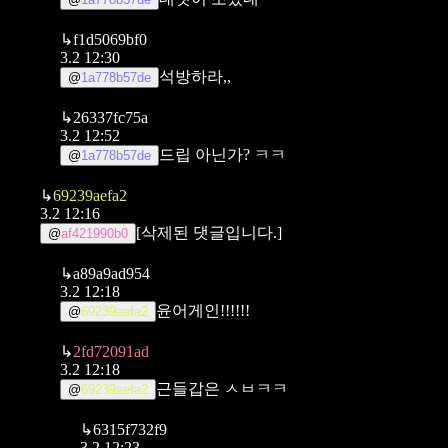
↳
f1d5069bf0
3.2 12:30
석방하라,,
@
1a778b57de
↳
26337fc75a
3.2 12:52
드립 아닌가? ㅋㅋ
@
1a778b57de
↳
69239aefa2
3.2 12:16
[삭제된 댓글입니다.]
@
af421990b0
↳
a89a9ad954
3.2 12:18
윤어게인!!!!!!
@
69239aefa2
↳
2fd72091ad
3.2 12:18
근들갑은 ㅅㅂㅋㅋ
@
69239aefa2
↳
6315f732f9
3.2 12:23