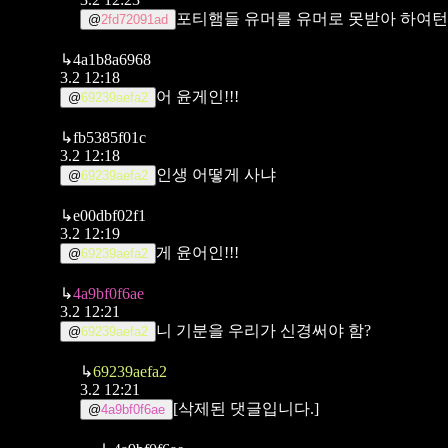
포티햄들 유머를 유머로 못받아 하여턴
@
2fd72091ad
↳
4a1b8a6968
3.2 12:18
어 윤게인!!!
@
69239aefa2
↳
fb5385f01c
3.2 12:18
인생 어떻게 사냐
@
69239aefa2
↳
e00dbf02f1
3.2 12:19
게 윤어인!!!
@
69239aefa2
↳
4a9bf0f6ae
3.2 12:21
니 기분을 우리가 신경써야 함?
@
69239aefa2
↳
69239aefa2
3.2 12:21
[삭제된 댓글입니다.]
@
4a9bf0f6ae