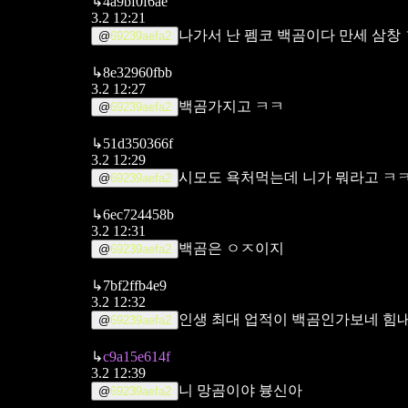
↳
4a9bf0f6ae
3.2 12:21
나가서 난 펨코 백곰이다 만세 삼창
@
69239aefa2
↳
8e32960fbb
3.2 12:27
백곰가지고 ㅋㅋ
@
69239aefa2
↳
51d350366f
3.2 12:29
시모도 욕처먹는데 니가 뭐라고 ㅋ
@
69239aefa2
↳
6ec724458b
3.2 12:31
백곰은 ㅇㅈ이지
@
69239aefa2
↳
7bf2ffb4e9
3.2 12:32
인생 최대 업적이 백곰인가보네 힘
@
69239aefa2
↳
c9a15e614f
3.2 12:39
니 망곰이야 븅신아
@
69239aefa2