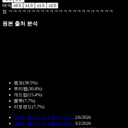
배속
x
0.5
x
1.0
x
1.5
x
2.0
씹 ㅋㅋㅋㅋㅋㅋㅋㅋㅋㅋㅋㅋㅋㅋㅋㅋㅋㅋㅋㅋㅋㅋㅋ
원본 출처 분석
펨코
(
38.5%
)
루리웹
(
30.8%
)
개드립
(
15.4%
)
뽐뿌
(
7.7%
)
이토랜드
(
7.7%
)
[
펨코
]
헬스장 브이로그 대참사
2/6/2026
[
펨코
]
헬스장 브이로그 대참사
3/2/2026