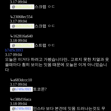
3.17 09:04
스크랩 ㅇㄷ
@
468b3335c8
↳
23068ec554
3.17 09:04
스크랩 ㅇㄷ
@
468b3335c8
↳
162816a640
3.18 09:04
스트랩 ㅇㄷ
@
468b3335c8
b74f9cf893
3.17 09:04
오늘은 이거다 하려고 가봤습니다만..
고르지 못한 치열과 웃
을때마다 훤히 보이는 잇몸 때문에
오늘은 이게 아니었습니
다
↳
a683dccc10
3.17 09:04
토코몬?
@
b74f9cf893
↳
c38bf16aca
3.18 09:04
인스타 보다 본건데
잇몸 드러나는것도 무
@
b74f9cf893