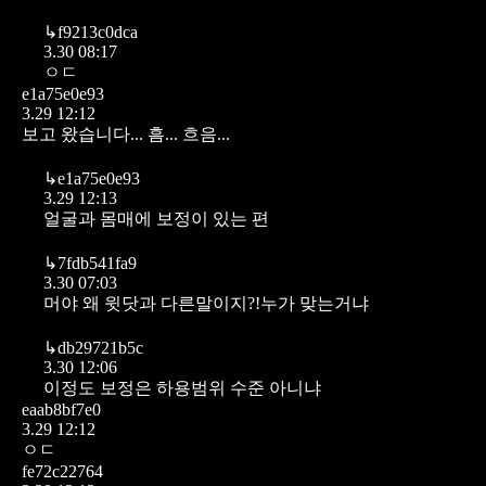
↳
f9213c0dca
3.30 08:17
ㅇㄷ
e1a75e0e93
3.29 12:12
보고 왔습니다... 흠... 흐음...
↳
e1a75e0e93
3.29 12:13
얼굴과 몸매에 보정이 있는 편
↳
7fdb541fa9
3.30 07:03
머야 왜 윗닷과 다른말이지?!누가 맞는거냐
↳
db29721b5c
3.30 12:06
이정도 보정은 하용범위 수준 아니냐
eaab8bf7e0
3.29 12:12
ㅇㄷ
fe72c22764