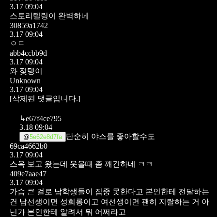
3.17 09:04
스토리텔링이 완벽하네
30859a1742
3.17 09:04
ㅇㄷ
abb4ccbb9d
3.17 09:04
와 젖탱이
Unknown
3.17 09:04
[삭제된 댓글입니다.]
↳
e67f4ce795
3.18 09:04
단순히 야스를 좋아할수도
@
5e62e8d7fa
69ca4662b0
3.17 09:04
스윽 보고 왔는데 웃을때 좀 깨긴하네 ㅋㅋ
409e7aae47
3.17 09:04
가슴 큰 걸로 남학생들이 집중 못한다고 본인한테 전달하는
건 남선생이면 성희롱이고 여선생이면 괜히 지랄하는 거 아
닌가
본인한테 알려서 뭐 어쩌라고