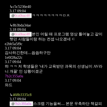
↳
c5c5236e40
3.17 09:04
ㅋㅋㅋㅋㅋㅋㅋㅋㅁㅊ
@
0ca0bac4ff
↳
8b3bda34ae
3.18 09:04
본인 어릴 때 프로그램 영상 틀어놓고 같이
@
0ca0bac4ff
햇던 사람들이랑 하는 컨셉 나오겠네 ㄷ
e2bb5a5f9c
3.17 09:04
감사하긴한데....씁씁하구만
1e0f28a22c
3.17 09:04
햐 ㅋㅋ 저 학생들은 '내가 교육받던 과목의 선생님이 AV라
니 개꼴' 인 상황이겠군
7b2c355a0a
3.17 09:04
와드
↳
468b3335c8
3.17 09:04
스크랩 기능을써....
본문 우측하단 책갈피
@
7b2c355a0a