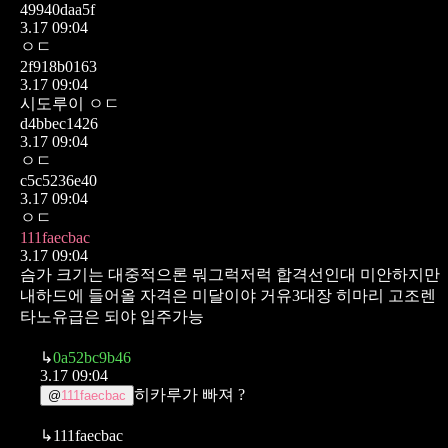
49940daa5f
3.17 09:04
ㅇㄷ
2f918b0163
3.17 09:04
시도루이 ㅇㄷ
d4bbec1426
3.17 09:04
ㅇㄷ
c5c5236e40
3.17 09:04
ㅇㄷ
111faecbac
3.17 09:04
슴가 크기는 대중적으론 뭐그럭저럭 합격선인대 미안하지만
내하드에 들어올 자격은 미달이야
거유3대장 히마리 고조렌
타노유급은 되야 입주가능
↳
0a52bc9b46
3.17 09:04
히카루가 빠져 ?
@
111faecbac
↳
111faecbac