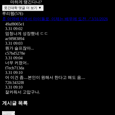
마하게 땡긴다나?
웃긴대학 댓글 더 보기 ▼
루리웹
(
5
개)
📄
아역배우에서 아이돌로, 이제는 배우에 도전
↗
3/31/2026
49af8065e1
3.31 09:02
엄청나게 성장했네 ㄷㄷ
ac9f983894
3.31 09:03
뭔가 슬프잖아...
c57bd5278e
3.31 09:04
너무 커졌어..
f7ecb713da
3.31 09:10
어 이건 좀....본인이 원해서 한다고 해도 음....
72fc3432f8
3.31 09:10
잘커줘서 고맙구나.
게시글 목록