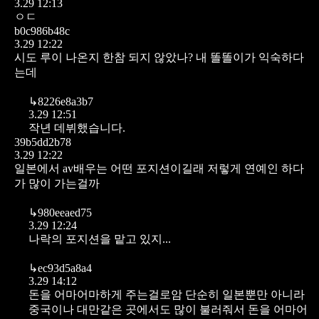
3.29 12:13
ㅇㄷ
b0c986b48c
3.29 12:22
시도 루이 나온지 한참 되지 않았나? 내 똘똘이가 익숙하다
는데
↳
8226e8a3b7
3.29 12:51
작년 데뷔했습니다.
39b5dd2b78
3.29 12:22
일본에서 av배우는 어떤 포지션이길래 저렇게 연예인 하다
가 많이 가는걸까
↳
980eeaed75
3.29 12:24
나락의 포지션을 맡고 있지...
↳
ec93d5a8a4
3.29 14:12
돈을 어마어마하게 주는걸로암 단순히 일본뿐만 아니라
중국이나 대만같은 곳에서도 많이 불러줘서 돈을 어마어