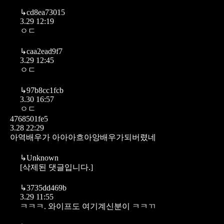
↳
cd8ea73015
3.29 12:19
ㅇㄷ
↳
caa2ead9f7
3.29 12:45
ㅇㄷ
↳
97b8cc1fcb
3.30 16:57
ㅇㄷ
4768501fe5
3.28 22:29
아역배우가 아아아흐아앙배우가되버렸네
↳
Unknown
[삭제된 댓글입니다.]
↳
3735dd469b
3.29 11:55
ㅋㅋㅋ. 와이프도 여기계신분이 ㅋㅋㄲ