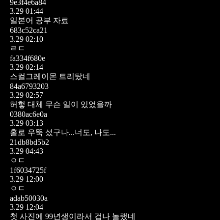
9e3f4e6a84
3.29 01:44
일본어 공부 자료
683c52ca21
3.29 02:10
ㄹㄷ
fa334f680e
3.29 02:14
스컬그레이몬 트리탔네
84a6793203
3.29 02:57
허헣 대체 무슨 일이 있었을까
0380ac6e0a
3.29 03:13
홀로 우뚝 섰구나...너도, 나도...
21db8bd5b2
3.29 04:43
ㅇㄷ
1f6034725f
3.29 12:00
ㅇㄷ
adab50030a
3.29 12:04
첫 사진에 99년생이라서 겁나 놀랬네