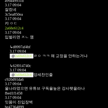
a99a49931d
3.17 09:04
잘컸네
3c5ea850ea
3.17 09:04
캬 ㅇㄷ
2a68e612c4
3.17 09:04
입벌리면 ㅈㄴ 깸
↳
d8997af4bf
3.17 09:04
ㄹㅇ ㅋㅋ 왜 교정을 안하는거냐
@
2a68e612c4
↳
62f014740c
3.17 09:04
양세찬인줄
@
2a68e612c4
c920d91da6
3.17 09:04
울나라였으면 유튜브 구독율높은 강사됏을라나
fbed1f1458
3.17 09:04
잇몸이 진입장벽
be47364899