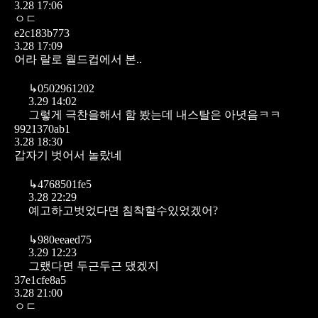
3.28 17:06
ㅇㄷ
e2c183b773
3.28 17:09
어라 랄로 월드컵에서 본..
↳
0502961202
3.29 14:02
그렇게 극찬을해서 함 봤는데 내스탈은 아녓음ㅋㅋ
9921370ab1
3.28 18:30
갑자기 벗어서 놀랐네
↳
4768501fe5
3.28 22:29
예고하고벗었다면 침착할수있었겠어?
↳
980eeaed75
3.29 12:23
그랬다면 두근두근 댔겠지
37e1cfe8a5
3.28 21:00
ㅇㄷ