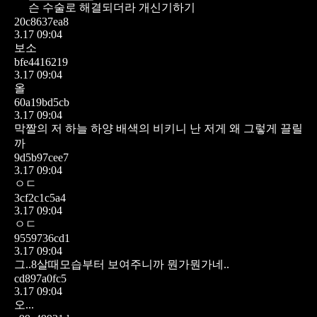
슨 수술로 해결되더라 개신기하기
20c8637ea8
3.17 09:04
보소
bfe4416219
3.17 09:04
올
60a19bd5cb
3.17 09:04
막짤의 저 하늘 하양 배색의 비키니 난 저게 왜 그렇게 끌릴
까
9d5b97cee7
3.17 09:04
ㅇㄷ
3cf2c1c5a4
3.17 09:04
ㅇㄷ
9559736cd1
3.17 09:04
그..8살때모습부터 보여주니까 뭔가뭔가네..
cd897a0fc5
3.17 09:04
오...