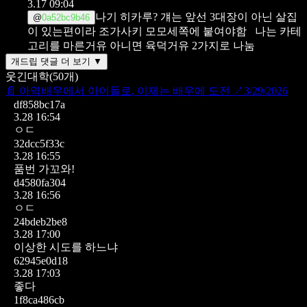
3.17 09:04
나기 히카루? 걔는 앞선 3대장이 아닌 살집
@
0a52bc9b46
이 있는편이라 조가사키 모모세쪽에 붙여야함
나는 카테
고리를 마른거유 아니면 육덕거유 2가지로 나눔
개드립 댓글 더 보기 ▼
웃긴대학
(
50
개)
📄
아역배우에서 아이돌로, 이제는 배우에 도전
↗
3/29/2026
df858bc17a
3.28 16:54
ㅇㄷ
32dcc5f33c
3.28 16:55
품번 가꼬와!
d4580fa304
3.28 16:56
ㅇㄷ
24bdeb2be8
3.28 17:00
이상한 시도를 하느냐
62945e0d18
3.28 17:03
좋다
1f8ca486cb