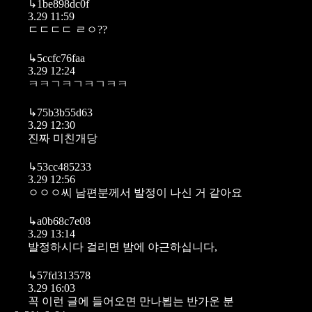
↳
1be898dc0f
3.29 11:59
ㄷㄷㄷㄷ ㄹㅇ??
↳
5ccfc76faa
3.29 12:24
ㅋㅋㄱㅋㄱㅋㄱㅋㅋ
↳
75b3b55d63
3.29 12:30
진짜 미친개당
↳
53cc485233
3.29 12:56
ㅇㅇㅇ씨 남편분께서 발정이 나신 거 같아요
↳
a0b68c7e08
3.29 13:14
발정하시다 걸리면 밤에 야근하십니다,
↳
57fd313578
3.29 16:03
꼭 이런 글에 들어오면 만나뵙는 반가운 분