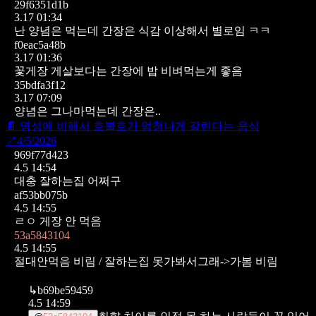
29f6351d1b
3.17 01:34
난 양념은 먹는데 간장은 식감 이상해서 별로임 ㅋㅋ
f0eac5a48b
3.17 01:36
꽃게장 게살보다는 간장에 밥 비벼먹는게 좋음
35bdfa3f12
3.17 07:09
양념은 그나마먹는데
간장은..
📄
명성에 비해서 호불호가 엄청나게 갈린다는 음식
↗
4/5/2026
969f77d423
4.5 14:54
대충 잘하는집 어쩌구
af53bb075b
4.5 14:55
ㄹㅇ 게장 안 먹음
53a5843104
4.5 14:55
절대안먹음 비림 / 잘하는집 못가봐서그래->가봄 비림
↳
b69be59459
4.5 14:59