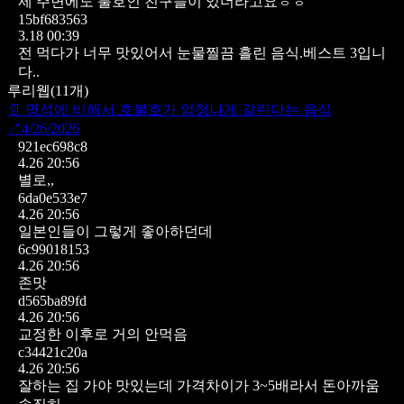
제 주변에도 불호인 친구들이 있더라고요ㅎㅎ
15bf683563
3.18 00:39
전 먹다가 너무 맛있어서 눈물찔끔 흘린 음식.베스트 3입니
다..
루리웹
(
11
개)
📄
명성에 비해서 호불호가 엄청나게 갈린다는 음식
↗
4/26/2026
921ec698c8
4.26 20:56
별로,,
6da0e533e7
4.26 20:56
일본인들이 그렇게 좋아하던데
6c99018153
4.26 20:56
존맛
d565ba89fd
4.26 20:56
교정한 이후로 거의 안먹음
c34421c20a
4.26 20:56
잘하는 집 가야 맛있는데
가격차이가 3~5배라서 돈아까움