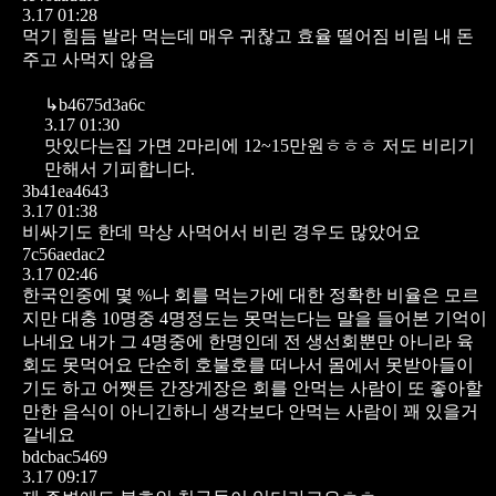
3.17 01:28
먹기 힘듬
발라 먹는데 매우 귀찮고 효율 떨어짐
비림
내 돈
주고 사먹지 않음
↳
b4675d3a6c
3.17 01:30
맛있다는집 가면
2마리에 12~15만원ㅎㅎㅎ
저도 비리기
만해서 기피합니다.
3b41ea4643
3.17 01:38
비싸기도 한데 막상 사먹어서 비린 경우도 많았어요
7c56aedac2
3.17 02:46
한국인중에 몇 %나 회를 먹는가에 대한 정확한 비율은 모르
지만
대충 10명중 4명정도는 못먹는다는 말을 들어본 기억이
나네요
내가 그 4명중에 한명인데
전 생선회뿐만 아니라 육
회도 못먹어요
단순히 호불호를 떠나서 몸에서 못받아들이
기도 하고
어쨋든 간장게장은 회를 안먹는 사람이 또 좋아할
만한 음식이 아니긴하니
생각보다 안먹는 사람이 꽤 있을거
같네요
bdcbac5469
3.17 09:17