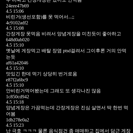
24eee47b69
4.5 15:06
비린거(생선포함)를 못 먹어서...;;
4c9102adf2
4.5 15:08
간장게장 못먹음 비려서
양념게장을 미친듯이 좋아하고
648d0ab020
4.5 15:10
옛날에 게장먹고 배탈 장염 ptsd걸려서 그이후론 거의 안먹
는듯
af61a42046
4.5 15:10
맛있긴 한데 먹기 상당히 번거로움
e87f2a6bc9
4.5 15:10
안비린거먹어봤는데 그래도 또 생각나진 않음
1c850cd942
4.5 15:18
양념게장은 가끔먹는데
간장게장은 진심 살면서 딱 한번 먹
어봄
1db278e0a2
4.5 15:23
난 극호 ㅋㅋㅋ 물론 음식점건 좀 애매하고 집에서 담근 게장