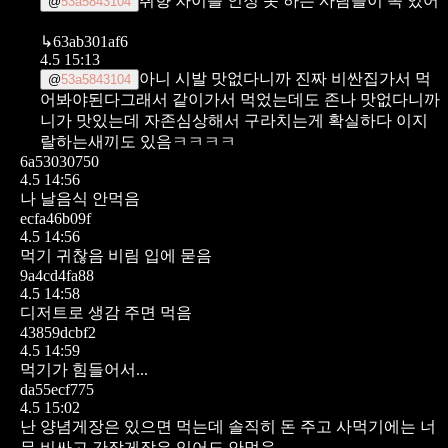
취향 차이를 인정 못 하는 사람들이 꼭 있어
@
53a5843104
↳
63ab301af6
4.5 15:13
아니 시발 맛없다니까 진짜 비싼집가서 먹
@
53a5843104
어봐야된다그래서 같이가서 먹었는데도 존나 맛없다니까
니가 맛있는데 자존심상해서 구라치는게 확실하다 이지
랄하는새끼도 있음ㅋㅋㅋㅋ
6a53030750
4.5 14:56
나 날음식 안먹음
ecfa46b09f
4.5 14:56
먹기 귀찮음
비림
입에 묻음
9a4cd4fa88
4.5 14:58
디저트로 생감 주면 먹음
43859dcbf2
4.5 14:59
먹기가 힘들어서...
da55ecf775
4.5 15:02
난 양념게장은 있으면 먹는데 솔직히 돈 주고 사먹기에는 너
무 비싸고
간장게장은 있어도 안먹음