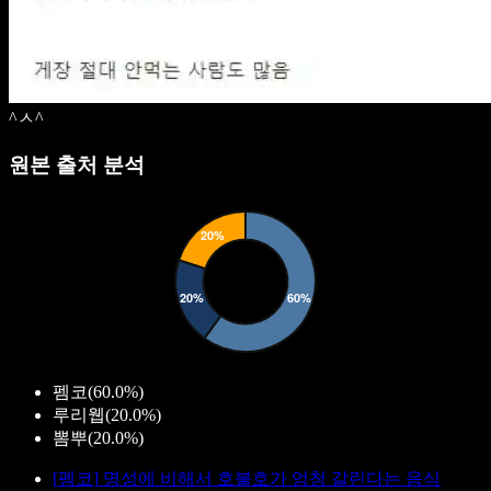
^ㅅ^
원본 출처 분석
펨코
(
60.0%
)
루리웹
(
20.0%
)
뽐뿌
(
20.0%
)
[
펨코
]
명성에 비해서 호불호가 엄청 갈린다는 음식