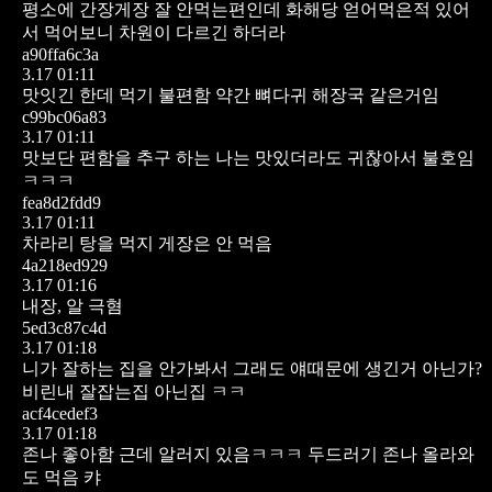
평소에 간장게장 잘 안먹는편인데
화해당 얻어먹은적 있어
서 먹어보니 차원이 다르긴 하더라
a90ffa6c3a
3.17 01:11
맛잇긴 한데 먹기 불편함
약간 뼈다귀 해장국 같은거임
c99bc06a83
3.17 01:11
맛보단 편함을 추구 하는 나는 맛있더라도 귀찮아서 불호임
ㅋㅋㅋ
fea8d2fdd9
3.17 01:11
차라리 탕을 먹지 게장은 안 먹음
4a218ed929
3.17 01:16
내장, 알 극혐
5ed3c87c4d
3.17 01:18
니가 잘하는 집을 안가봐서 그래도 얘때문에 생긴거 아닌가?
비린내 잘잡는집 아닌집 ㅋㅋ
acf4cedef3
3.17 01:18
존나 좋아함
근데 알러지 있음ㅋㅋㅋ
두드러기 존나 올라와
도 먹음 캬