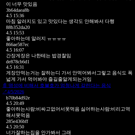
이 너무 맛있음
3b64daea8b
4.5 15:36
마침 알러지도 있고 맛있다는 생각도 안해봐서 다행
88b352da20
4.5 15:53
좋아하는데 알러지 ㅠㅠㅠㅠ
866ae587ec
4.5 16:07
간장게장은 나한테는 밥경찰임
de878cb6d1
4.5 16:31
게장안먹는거는 잘하는디 가서 안먹어봐서그렇고 음식도 폭
넓게 가서 먹어봐야 즐길줄알게되는거임
📄
명성에 비해서 호불호가 엄청나게 갈린다는 음식
↗
4/5/2026
b70b84d92e
4.5 20:49
좋아하는사람:비싸고없어서못먹음
싫어하는사람:비리고역
해서못먹음
285e436bff
4.5 20:50
너가잘하는집을 안가봐서 그래