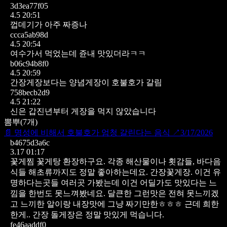
3d3ea77f05
4.5 20:51
껍데기가 아주 짜증나
ccca5ab98d
4.5 20:54
여수가서 먹었는데 쥰내 맛있더라ㅋㅋ
b06c94b8f0
4.5 20:59
간장게장보다는 양념게장이 호불호가 갈림
758becb2d9
4.5 21:22
신은 갑진년부터 게장을 먹지 않았습니다
뽐뿌
(
7
개)
📄
명성에 비해서 호불호가 엄청 갈린다는 음식
↗
3/17/2026
b4675d3a6c
3.17 01:17
꽃게찜 꽃게탕 환장하구요.
각종 해산물이나 횟감들, 바다음
식들
해초류까지도 정말 좋아하는데요.
간장꽃게장.
이건 유
명하다는곳들 여러곳 가봤는데
이건 어딜가도 맛있다는 느
낌을 한번도 못느껴봤네요.
달큰한 그런맛은 전혀 못느끼겠
고
느끼한 알이랑 내장맛에 그냥 짜기만한ㅎㅎㅎ
근데 희한
한게..
간장 돌게장은 정말 맛있게 먹습니다.
fe46aaddf0