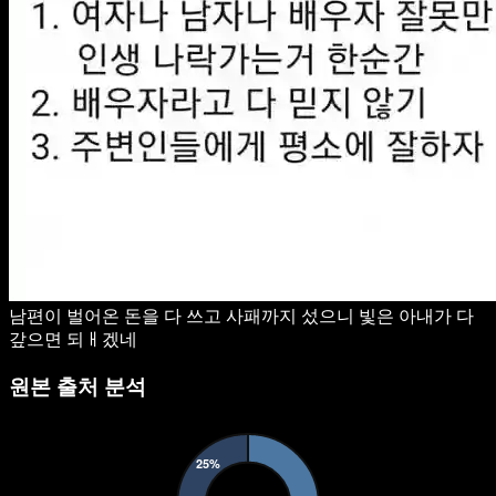
남편이 벌어온 돈을 다 쓰고 사패까지 섰으니 빛은 아내가 다
갚으면 되ㅐ겠네
원본 출처 분석