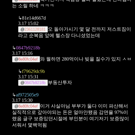
는 소릴 하네 ㅋㅋㅋ
↳
81e14d667d
3.17 15:02
오 돌아가시기 몇 달 전까지 저스트짐이
@
2361128181
라고 순복음 앞에 헬스장 다니셨었는데
↳
0847b9218b
3.17 15:16
와 뭘하면 280억이나 빚을 질수가 있지 ㅅㅂ
@
8e80fc04ef
↳
f79629dc9b
3.17 15:31
부동산투자
@
0847b9218b
↳
af972505e9
3.17 15:30
이거 사실아님
부부가 둘다 이미 파산해서
@
8e80fc04ef
실직적으로 갚아야되는
돈은 얼마안됐음
감면율 97%이
랬음
글구 보증있던시절에 부인분이 여기저기 보증많이
서줘서 몇백억됨