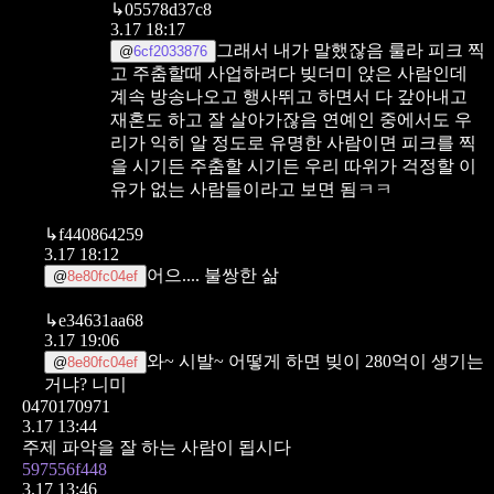
↳
05578d37c8
3.17 18:17
그래서 내가 말했잖음
룰라 피크 찍
@
6cf2033876
고 주춤할때 사업하려다 빚더미 앉은 사람인데
계속 방송나오고 행사뛰고 하면서 다 갚아내고
재혼도 하고 잘 살아가잖음
연예인 중에서도 우
리가 익히 알 정도로 유명한 사람이면
피크를 찍
을 시기든 주춤할 시기든 우리 따위가 걱정할 이
유가 없는 사람들이라고 보면 됨ㅋㅋ
↳
f440864259
3.17 18:12
어으.... 불쌍한 삶
@
8e80fc04ef
↳
e34631aa68
3.17 19:06
와~ 시발~ 어떻게 하면 빚이 280억이 생기는
@
8e80fc04ef
거냐? 니미
0470170971
3.17 13:44
주제 파악을 잘 하는 사람이 됩시다
597556f448
3.17 13:46