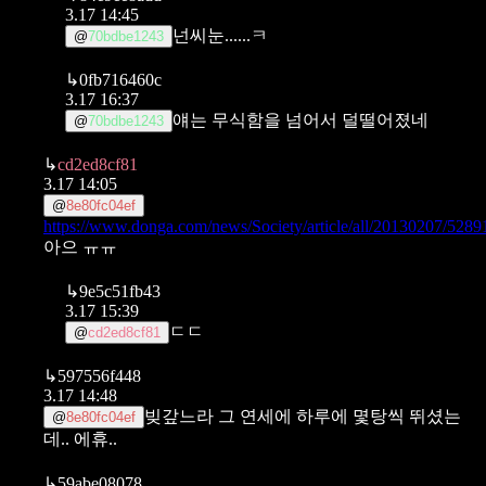
3.17 14:45
넌씨눈......ㅋ
@
70bdbe1243
↳
0fb716460c
3.17 16:37
얘는 무식함을 넘어서 덜떨어졌네
@
70bdbe1243
↳
cd2ed8cf81
3.17 14:05
@
8e80fc04ef
https://www.donga.com/news/Society/article/all/20130207/5289
아으 ㅠㅠ
↳
9e5c51fb43
3.17 15:39
ㄷㄷ
@
cd2ed8cf81
↳
597556f448
3.17 14:48
빚갚느라 그 연세에 하루에 몇탕씩 뛰셨는
@
8e80fc04ef
데.. 에휴..
↳
59abe08078