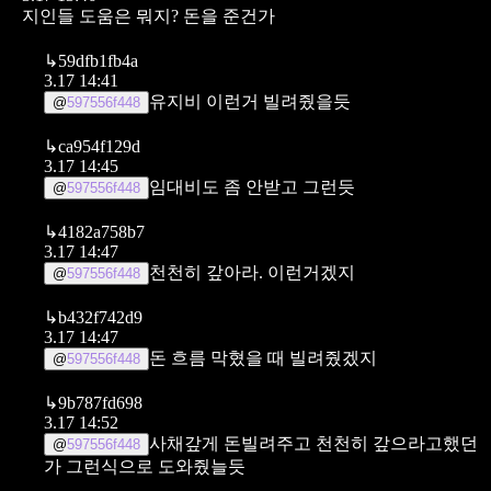
지인들 도움은 뭐지?
돈을 준건가
↳
59dfb1fb4a
3.17 14:41
유지비 이런거 빌려줬을듯
@
597556f448
↳
ca954f129d
3.17 14:45
임대비도 좀 안받고 그런듯
@
597556f448
↳
4182a758b7
3.17 14:47
천천히 갚아라. 이런거겠지
@
597556f448
↳
b432f742d9
3.17 14:47
돈 흐름 막혔을 때 빌려줬겠지
@
597556f448
↳
9b787fd698
3.17 14:52
사채갚게 돈빌려주고 천천히 갚으라고했던
@
597556f448
가 그런식으로 도와줬늘듯