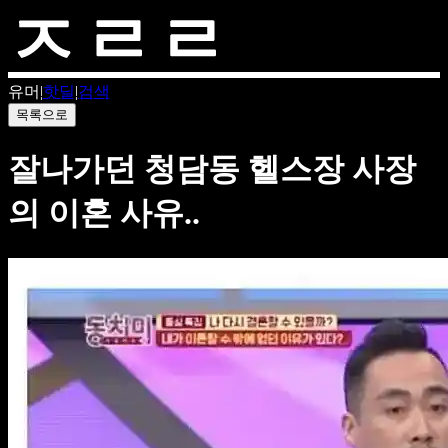
유머
|
핫딜
|
검색
목록으로
잘나가던 청담동 헬스장 사장
의 이혼 사유..