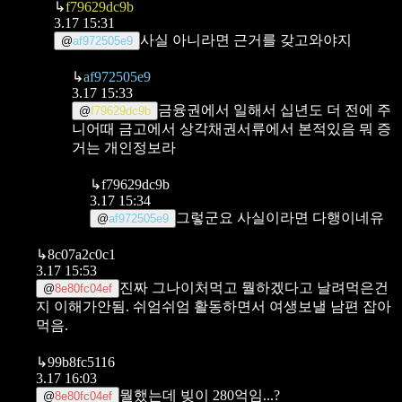
↳
f79629dc9b
3.17 15:31
사실 아니라면 근거를 갖고와야지
@
af972505e9
↳
af972505e9
3.17 15:33
금융권에서 일해서 십년도 더 전에 주
@
f79629dc9b
니어때 금고에서 상각채권서류에서 본적있음
뭐 증
거는 개인정보라
↳
f79629dc9b
3.17 15:34
그렇군요 사실이라면 다행이네유
@
af972505e9
↳
8c07a2c0c1
3.17 15:53
진짜 그나이처먹고 뭘하겠다고 날려먹은건
@
8e80fc04ef
지 이해가안됨.
쉬엄쉬엄 활동하면서 여생보낼 남편 잡아
먹음.
↳
99b8fc5116
3.17 16:03
뭘했는데 빚이 280억임...?
@
8e80fc04ef