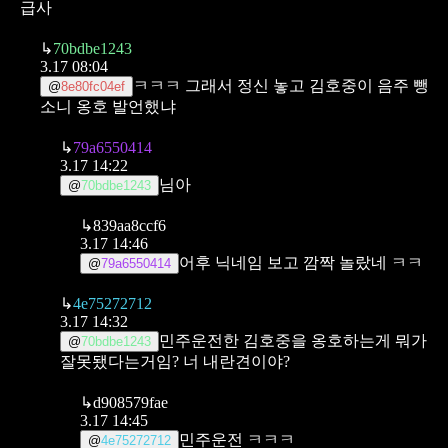
급사
↳
70bdbe1243
3.17 08:04
ㅋㅋㅋ 그래서 정신 놓고 김호중이 음주 뺑
@
8e80fc04ef
소니 옹호 발언했냐
↳
79a6550414
3.17 14:22
님아
@
70bdbe1243
↳
839aa8ccf6
3.17 14:46
어후 닉네임 보고 깜짝 놀랐네 ㅋㅋ
@
79a6550414
↳
4e75272712
3.17 14:32
민주운전한 김호중을 옹호하는게
뭐가
@
70bdbe1243
잘못됐다는거임?
너 내란견이야?
↳
d908579fae
3.17 14:45
민주운전 ㅋㅋㅋ
@
4e75272712