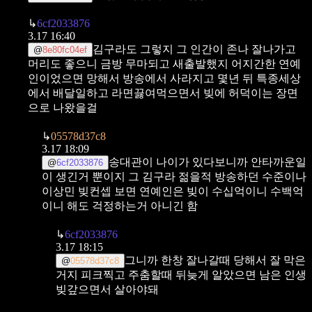
↳
6cf2033876
3.17 16:40
김구라도 그렇지
그 인간이 존나 잘나가고
@
8e80fc04ef
머리도 좋으니 금방 무마되고 새출발했지 어지간한 연예
인이었으면 망해서 방송에서 사라지고 몇년 뒤 특종세상
에서 배달일하고 라면끓여먹으면서 빚에 허덕이는 장면
으로 나왔을걸
↳
05578d37c8
3.17 18:09
송대관이 나이가 있다보니까 안타까운일
@
6cf2033876
이 생긴거 뿐이지
그 김구라 젊을적 방송하던 수준이나
이상민 빚컨셉 보면 연예인은 빚이 수십억이니 수백억
이니 해도 걱정하는거 아니긴 함
↳
6cf2033876
3.17 18:15
그니까 한창 잘나갈때 당해서 잘 막은
@
05578d37c8
거지
피크찍고 주춤할때 뒤늦게 알았으면 남은 인생
빚갚으면서 살아야돼