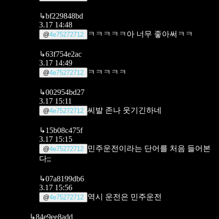
↳
bf229848bd
3.17 14:48
ㅋㅋㅋㅋㅋ아 너무 좋아써ㅋㅋ
@
4e75272712
↳
63f754e2ac
3.17 14:49
ㅋㅋㅋㅋㅋ
@
4e75272712
↳
002954bd27
3.17 15:11
씨발 존나 웃기긴하네
@
4e75272712
↳
15b08c475f
3.17 15:15
민주운전이라는 단어를 처음 들어본
@
4e75272712
다;;
↳
07a8199db6
3.17 15:56
역시 운전은 민주운전
@
4e75272712
↳
84e9ee8add