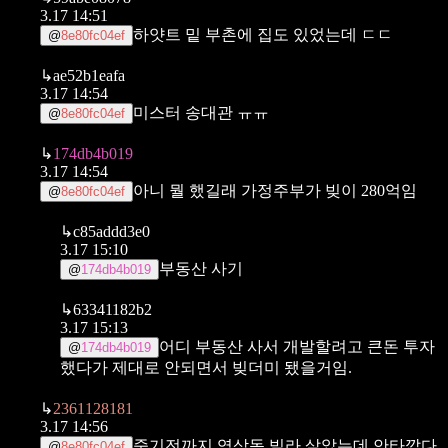
3.17 14:51
하얏트 밑 부촌에 집도 있었는데 ㄷㄷ
@
8e80fc04ef
↳
ae52b1eafa
3.17 14:54
미스터 송대관 ㅠㅠ
@
8e80fc04ef
↳
174db4b019
3.17 14:54
아니 뭘 했길래 가정주부가 빚이 280억임
@
8e80fc04ef
↳
c85addd3e0
3.17 15:10
부동산 사기
@
174db4b019
↳
63341182b2
3.17 15:13
어디 부동산 사서 개발할려고 큰돈 투자
@
174db4b019
했다가 제대로 안되면서 빚더미 됐을거임.
↳
2361128181
3.17 14:56
죽기전까지 역삼동 빌라 살았는데 안타깝다
@
8e80fc04ef