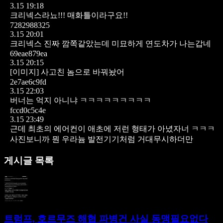
3.15 19:18
크리넥스라뇨!!! 매화틀이라구요!!
7282988325
3.15 20:01
크리넥스 진짜 깜쪽같았는데 미묘하게 연도차가 나는갑네
69eae879ea
3.15 20:15
[이미지]
사고친 놈으로 바꿔놨어
2e7ae6c9fd
3.15 22:03
버너는 억지 아니냐 ㅋㅋㅋㅋㅋㅋㅋㅋㅋ
fccd0c5c4e
3.15 23:49
근데 최초의 에어컨이 애초에 저런 형태가 아녔자너 ㅋㅋㅋ
사진보니까 뭔 우라늄 발전기기처럼 거대무시하더만
게시글 목록
트럼프, 호르무즈 해협 파병건 사실 동맹필요없다