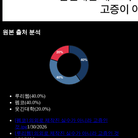
원본 출처 분석
루리웹
(
40.0%
)
펨코
(
40.0%
)
웃긴대학
(
20.0%
)
[
펨코
]
의외로 제작진 실수가 아니라 고증인
것.jpg
1/30/2026
[
루리웹
]
의외로 제작진 실수가 아니라 고증인 것