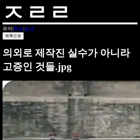
유머
|
핫딜
|
검색
목록으로
의외로 제작진 실수가 아니라
고증인 것들.jpg