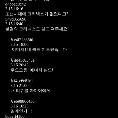
d4bbad8c42
3.15 16:16
조선시대에 크리넥스가 없었다고?
549d355690
3.15 16:40
불멸의 크리넥스도 쉴드 쳐주세요!
↳
e4f72835fd
3.15 18:06
[이미지]
네 쉴드 쳐드렸습니다
↳
dd45c8348e
3.15 20:43
우오오옷! 에너지 실드!!
↳
f4ce6e81e1
3.15 21:00
내 티슈를 아이어에게
↳
eb9886c43c
3.16 10:23
결계인가...!
803aff41b6