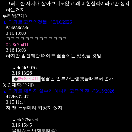
그러니깐 저시대 살아보지도않고 왜 비현실적이라고만 생각
하는거지
루리웹
(
3
개)
📄
의외로 고증인것들
↗
3/16/2026
6d4886d8de
3.16 13:03
ㅋㅋㅋㅋㅋㅋㅋㅋㅋㅋㅋㅋㅋ
05a8c7b411
3.16 13:03
하지만 임진왜란 때에도 딸딸이는 있었을 것임
↳
efcfdc9976
3.16 13:26
딸딸은 인류가탄생했을때부터 존재
@
05a8c7b411
웃긴대학
(
13
개)
📄
의외로 제작진 실수가 아니라 고증인 것
↗
3/15/2026
472b632bf7
3.15 11:14
저 땐 두루마리 화장지 썼지
↳
c4c376a3c4
3.16 15:45
물티슈는 언제부터씀?