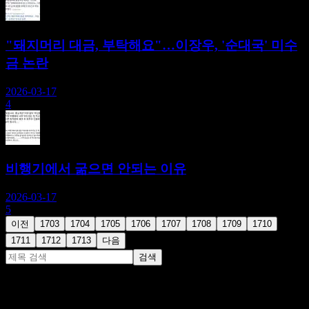
"돼지머리 대금, 부탁해요"…이장우, '순대국' 미수
금 논란
2026-03-17
4
비행기에서 굶으면 안되는 이유
2026-03-17
5
이전
1703
1704
1705
1706
1707
1708
1709
1710
1711
1712
1713
다음
검색