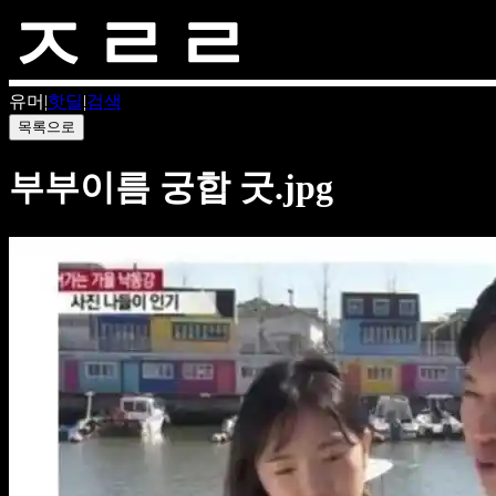
유머
|
핫딜
|
검색
목록으로
부부이름 궁합 굿.jpg