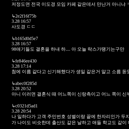
저정도면 전국 이도경 모임 카페 같은데서 만난거 아니냐
↳
2e2f16f75b
3.28 16:57
사도경 ㄷㄷ
↳
b165d0d5e7
3.28 16:57
98애기들도 결혼을 하내 하.... 아 오늘 락스가땡기는구만
↳
fe846ee430
3.28 17:14
첨에 이름 같다고 신기해했다가 생일 같은거 알고 소름 돋
↳
abec0f285d
3.28 20:52
아니 이러면 결혼식 때 어느쪽이 신랑측이고 어느 쪽이 신부측
↳
c0321d5ad1
3.28 20:54
나 일하다가 고객 주민번호 성별이랑 끝에 한자리인가 두자리
가 나이도 비슷한데 출산도 같은 날하고 애들 학교도 같이