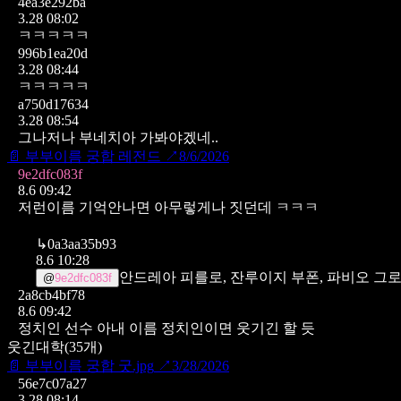
4ea3e292ba
3.28 08:02
ㅋㅋㅋㅋㅋ
996b1ea20d
3.28 08:44
ㅋㅋㅋㅋㅋ
a750d17634
3.28 08:54
그나저나 부네치아 가봐야겠네..
📄
부부이름 궁합 레전드
↗
8/6/2026
9e2dfc083f
8.6 09:42
저런이름 기억안나면 아무렇게나 짓던데 ㅋㅋㅋ
↳
0a3aa35b93
8.6 10:28
안드레아 피를로, 잔루이지 부폰, 파비오 그
@
9e2dfc083f
2a8cb4bf78
8.6 09:42
정치인 선수 아내 이름 정치인이면 웃기긴 할 듯
웃긴대학
(
35
개)
📄
부부이름 궁합 굿.jpg
↗
3/28/2026
56e7c07a27
3.28 08:14