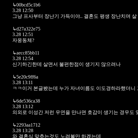
↳
00bcd5c1b6
3.28 12:50
그냥 프사부터 장난기 가득이야.. 결혼도 평생 장난치며 살
↳
d27a322e75
3.28 12:51
자웅동체?
↳
aecc85bb11
3.28 12:54
신기하긴한데 살면서 불편한점이 생기지 않으려나
↳
5e20c9ff6a
3.28 13:11
ㅋㅋ이거 본글봤는데 누가 자녀이름도 이도경하라했더니 
↳
6de536ca38
3.28 13:12
의외로 이성간 저런 우연을 만나면 호감이 생기는 경우도 
↳
2293aa1712
3.28 13:28
와 결혼식 맞추는것도 노려볼만 하겠는데