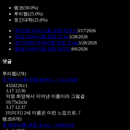
펨코
(
50.0%
)
루리웹
(
25.0%
)
웃긴대학
(
25.0%
)
[
루리웹
]
부부 이름 궁합 레전드
3/17/2026
[
펨코
]
부부이름 궁합 굿.jpg
3/28/2026
[
웃긴대학
]
부부이름 궁합 굿.jpg
3/28/2026
[
펨코
]
부부이름 궁합 레전드
8/6/2026
댓글
루리웹
(
2
개)
📄
부부 이름 궁합 레전드
↗
3/17/2026
432d22fcc1
3.17 12:36
익명 희망해서 지어낸 이름이라 그럴걸
1fc75e2a3a
3.17 12:37
[이미지]
2세 이름은 이런 느낌으로..?
펨코
(
6
개)
📄
부부이름 궁합 굿.jpg
↗
3/28/2026