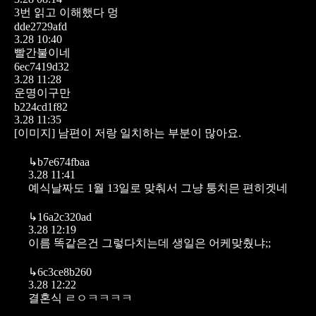
3번 읽고 이해했다 멍
dde2729afd
3.28 10:40
빨간불이네
6ec7419d32
3.28 11:28
운명이구만
b224cd1f82
3.28 11:35
[이미지]
남편이 저랑 일치하는 부분이 많아요.
↳
b7e674fbaa
3.28 11:41
예식날짜도 1월 13일로 맞춰서 그냥 퉁치믄 편히겟네
↳
16a2c320ad
3.28 12:19
이름 똑같은건 그렇다치는데 생일은 어케맞췄냐;;
↳
6c3ce8b260
3.28 12:22
결혼식 ㄹㅇㅋㅋㅋㅋ