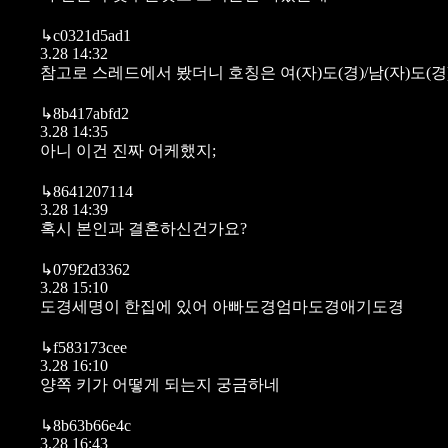
↳
c0321d5ad1
3.28 14:32
참고로 스레드에서 봤더니 호칭은 여(자)도(경)/남(자)
↳
8b417abfd2
3.28 14:35
아니 이건 진짜 어케했지;
↳
8641207114
3.28 14:39
혹시 본인과 결혼하신건가요?
↳
079f2d3362
3.28 15:10
도경세명이 한집에 있어 아빠도경엄마도경애기도경
↳
f583173cee
3.28 16:10
양쪽 키가 어떻게 되는지 궁금하네
↳
8b63b66e4c
3.28 16:43