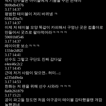
역시 선수들은 아이들에게 기쁨을 주는 존재야
9b9bdb4376
3.17 14:37
평범한 테이블이 저리 바뀌넹 ㅋ
018c45ba7c
3.17 14:37
이제 저 테이블 모양 똑같이 카피해서 구멍난 곳은 컵홀더로
만들어서 굿즈로 팔아먹어라ㅋㅋㅋㅋ
59691b8546
3.17 14:37
레이아웃 보소ㅋㅋㅋ
1334e2d82f
3.17 14:41
선수도 그렇고 구단도 진짜 감다살
e4ee46c2c2
3.17 14:45
근데 저거 사람이 맞으면.. 허미...;;
a235d49eda
3.17 14:53
한화는 저 팬을 위해 선수 사와라 ㅋㅋㅋ
8a6b261879
3.17 15:21
공이 파고들 정도면 처음 야구공이 테이블 강타했을땐 개깜
놀했겠네