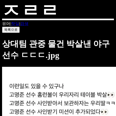
유머
|
핫딜
|
검색
목록으로
상대팀 관중 물건 박살낸 야구
선수 ㄷㄷㄷ.jpg