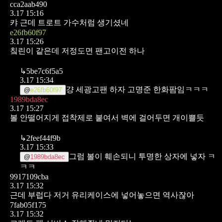
cca2aab490
3.17 15:16
캬
근데 트로트 가수처럼 생기셨네
e26fb60f97
3.17 15:26
칰린이 같은데 저정도면 팬고이전 하나
↳
5be7c6f5a5
3.17 15:34
걍 세광고팬 하자
고명준 한화팜임ㅋㅋㅋ
@
e26fb60f97
1989bda8ec
3.17 15:27
볼 안떨어지게 접착제로 붙여서 벽에 걸어두면 개이쁠듯
↳
2feef44f9b
3.17 15:33
그럼 볼이 훼손되니 투명한 상자에 넣자 ㅋ
@
1989bda8ec
ㅋㅋ
9917109cba
3.17 15:32
근데 부럽다
저거 유리케이스에 넣어놓으면 역사잖아
7fab05f175
3.17 15:32