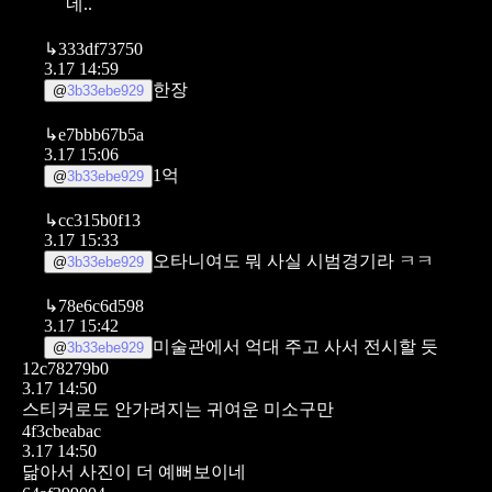
네..
↳
333df73750
3.17 14:59
한장
@
3b33ebe929
↳
e7bbb67b5a
3.17 15:06
1억
@
3b33ebe929
↳
cc315b0f13
3.17 15:33
오타니여도 뭐 사실 시범경기라 ㅋㅋ
@
3b33ebe929
↳
78e6c6d598
3.17 15:42
미술관에서 억대 주고 사서 전시할 듯
@
3b33ebe929
12c78279b0
3.17 14:50
스티커로도 안가려지는 귀여운 미소구만
4f3cbeabac
3.17 14:50
닮아서 사진이 더 예뻐보이네