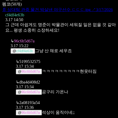
펨코
(
50
개)
📄
상대팀 관중 물건 박살낸 야구선수 ㄷㄷㄷ.jpg
↗
3/17/2026
cf4df4e63b
3.17 14:50
그 근데 아쉽게도 명준이 박물관이 세워질 일은 없을 것 같아
요...
평생 소중히 소장하세요!
↳
96c6b5d67a
3.17 15:22
그냥 산 채로 세우죠
@
cf4df4e63b
↳
5199532575
3.17 15:34
ㅋㅋㅋㅋㅋㅋㅋㅋㅋ현웃터짐
@
96c6b5d67a
↳
dba4d408d2
3.17 15:34
공구리 가온나
@
96c6b5d67a
↳
2a08193a54
3.17 15:36
석상이 움직이네;;
@
96c6b5d67a