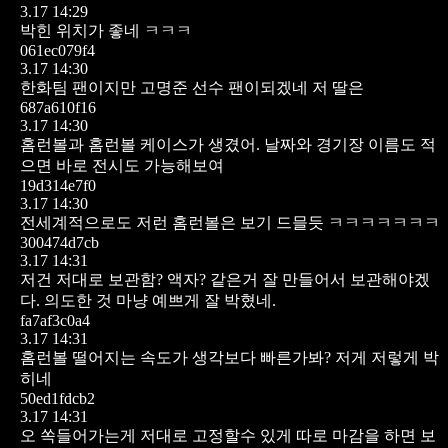
3.17 14:29
박힌 위치가 좋네 ㅋㅋㅋ
061ec079f4
3.17 14:30
한화팀 팬이지만
고명준 선수 팬이되겠네 저 딸은
687a610f16
3.17 14:30
홈런볼과 홈런볼 케이스가 생겼어.
날짜와 경기장 이름도 적
으면 바로 전시도 가능해보여
19d314e7f0
3.17 14:30
전세계적으로도 저런 홈런볼은 보기 드믈듯 ㅋㅋㅋㅋㅋㅋㅋ
300474d7cb
3.17 14:31
저건 저대로 보관함? 액자? 같은거 잘 만들어서 보관해야겠
다. 의도한 것 마냥 예쁘게 잘 박혔네.
fa7af3c0a4
3.17 14:31
홈런볼 떨어지는 속도가 생각보다 빠른가봐? 저게 저렇게 박
히네
50ed1fdcb2
3.17 14:31
오 쏙들어가는게 저대로 고정할수 있게 따로 마감을 하면 보