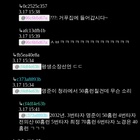
↳
0c2525c357
3.17 15:38
???: 거푸집에 들어갑시다~
@
96c6b5d67a
↳
afc13dfb1b
3.17 15:39
ㅅㅂㅋㅋㅋㅋㅋㅋㅋㅋㅋㅋㅋㅋㅋㅋ
@
96c6b5d67a
↳
fb5ea40e8a
3.17 15:34
평생소장선언 ㄷㄷ
@
cf4df4e63b
↳
c373a8893b
3.17 15:34
명준이 청라에서 50홈런칠건데 무슨 소리
@
cf4df4e63b
↳
cf4df4e63b
3.17 15:41
2032년.
3번타자 명준이 50홈런
4번타자
@
c373a8893b
전의산 60홈런
5번타자 최정 70홈런
6번타자 노경은 40
홈런
ㄱㄱㄱ