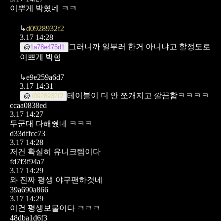
이뿌게 박혔네 ㅋㅋ
↳
d0928932f2
3.17 14:28
그러니까
일부러 한거 아니냐고 할정도로
@
1a78e475d1
이쁘게 박힘
↳
e9e259a6d7
3.17 14:31
테이블이 더 안 쪼개지고 깔끔함ㅋㅋㅋㅋ
@
d0928932f2
ccaa0838ed
3.17 14:27
두군대 다해줬네 ㅋㅋㅋ
d33dffcc73
3.17 14:28
저건 확실히 유니크템이다
fd7f3f94a7
3.17 14:29
와 진짜 평생 야구팬하것네
39a690a866
3.17 14:29
이건 평생보물이다 ㅋㅋㅋ
48dba1d6f3