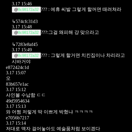
3.17 15:46
??? : 에휴 씨발 그렇게 할꺼면 때려쳐라
@
8c98172a32
↳
574cfc31d3
3.17 15:48
???:그걸 왜피해 걍 맞으라고
@
8c98172a32
↳
7283e8af45
3.17 15:49
??? : 그렇게 할거면 치킨집이나 차리라고
@
8c98172a32
시바거야
e872424c1d
3.17 15:07
오
83b657e1ac
3.17 15:12
사인볼 수납함 ㄷㄷ
49d5954634
3.17 15:13
와 어쩜 저렇게 딱 이쁘게 박혔냐 ㅋㅋㅋㅋ
e7056b7217
3.17 15:14
저대로 액자 걸어놓아도 예술품처럼 보이겠다