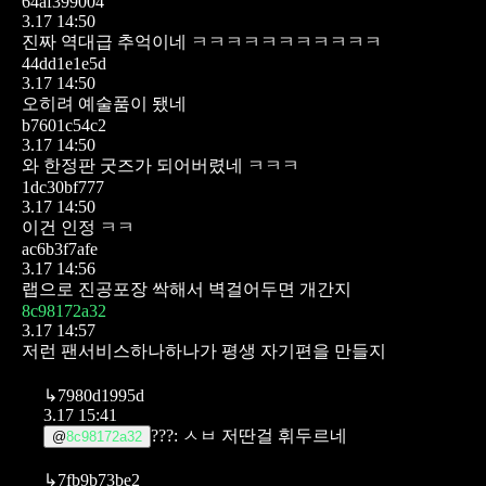
64af399004
3.17 14:50
진짜 역대급 추억이네 ㅋㅋㅋㅋㅋㅋㅋㅋㅋㅋㅋ
44dd1e1e5d
3.17 14:50
오히려 예술품이 됐네
b7601c54c2
3.17 14:50
와 한정판 굿즈가 되어버렸네 ㅋㅋㅋ
1dc30bf777
3.17 14:50
이건 인정 ㅋㅋ
ac6b3f7afe
3.17 14:56
랩으로 진공포장 싹해서
벽걸어두면 개간지
8c98172a32
3.17 14:57
저런 팬서비스하나하나가 평생 자기편을 만들지
↳
7980d1995d
3.17 15:41
???: ㅅㅂ 저딴걸 휘두르네
@
8c98172a32
↳
7fb9b73be2