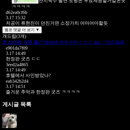
잔치국수 팔면 토핑은 무료제공할거같은곳
@
a37effe840
ㅋㅋㅋㅋ
d62ea0cf6b
3.17 15:32
저공이 류현진이 던진거면 소장가치 어마어마할듯
펨코 댓글 더 보기 ▼
개드립
(
3
개)
📄
상대팀 관중 물건 박살낸 야구선수 ㄷㄷㄷ.jpg
↗
3/17/2026
e901da7f09
3.17 14:49
한정판 굿즈 ㄷㄷ
3eed2a4865
3.17 14:49
호텔에서 사인받았나?
eab342b2d4
3.17 14:51
즐거운 추억과 한정판 굿즈 ㅋㅋㅋㅋ
게시글 목록