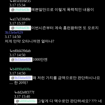
↳
4b5cd16e35
3.17 15:34
예쁜말만으로 이렇게 폭력적인 내용이
@
cf4df4e63b
↳
a17a530d0e
3.17 15:37
이번시즌부터 계속 홈런왕하면 또 모르지
@
cf4df4e63b
3b33ebe929
3.17 14:50
저게 만약 오타니꺼면 얼마냐?
↳
ed0d439dab
3.17 14:50
1000만엔
@
3b33ebe929
↳
b4890a669a
3.17 14:50
왜 저런 가치를 금액으로만 판단하시나요
@
3b33ebe929
.... 한 20억?
↳
dd2e8f377f
3.17 15:40
그렇게 다 액수로만 판단하세요?
???: 네
@
b4890a669a