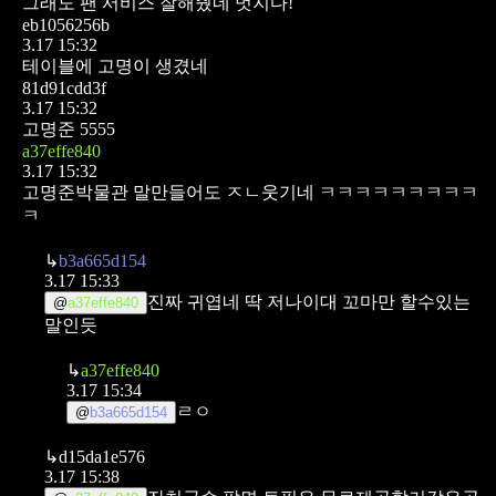
그래도 팬 서비스 잘해줬네 멋지다!
eb1056256b
3.17 15:32
테이블에 고명이 생겼네
81d91cdd3f
3.17 15:32
고명준 5555
a37effe840
3.17 15:32
고명준박물관 말만들어도 ㅈㄴ웃기네 ㅋㅋㅋㅋㅋㅋㅋㅋㅋ
ㅋ
↳
b3a665d154
3.17 15:33
진짜 귀엽네 딱 저나이대 꼬마만 할수있는
@
a37effe840
말인듯
↳
a37effe840
3.17 15:34
ㄹㅇ
@
b3a665d154
↳
d15da1e576
3.17 15:38