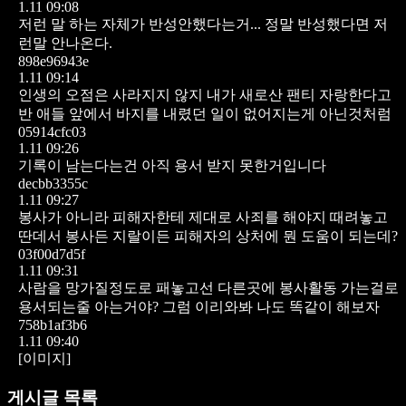
1.11 09:08
저런 말 하는 자체가 반성안했다는거...
정말 반성했다면 저
런말 안나온다.
898e96943e
1.11 09:14
인생의 오점은 사라지지 않지
내가 새로산 팬티 자랑한다고
반 애들 앞에서 바지를 내렸던 일이
없어지는게 아닌것처럼
05914cfc03
1.11 09:26
기록이 남는다는건
아직 용서 받지 못한거입니다
decbb3355c
1.11 09:27
봉사가 아니라 피해자한테 제대로 사죄를 해야지 때려놓고
딴데서 봉사든 지랄이든 피해자의 상처에 뭔 도움이 되는데?
03f00d7d5f
1.11 09:31
사람을 망가질정도로 패놓고선 다른곳에 봉사활동 가는걸로
용서되는줄 아는거야?
그럼 이리와봐 나도 똑같이 해보자
758b1af3b6
1.11 09:40
[이미지]
게시글 목록