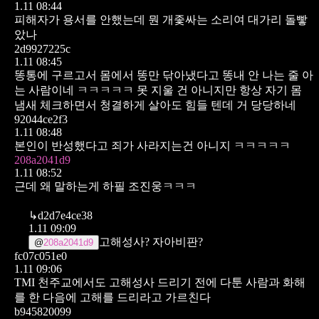
1.11 08:44
피해자가 용서를 안했는데 뭔 개좇싸는 소리여
대가리 돌빻
았나
2d9927225c
1.11 08:45
똥통에 구르고서 몸에서 똥만 닦아냈다고 똥내 안 나는 줄 아
는 사람이네 ㅋㅋㅋㅋㅋ
못 지울 건 아니지만 항상 자기 몸
냄새 체크하면서 청결하게 살아도 힘들 텐데 거 당당하네
92044ce2f3
1.11 08:48
본인이 반성했다고 죄가 사라지는건 아니지 ㅋㅋㅋㅋㅋ
208a2041d9
1.11 08:52
근데 왜 말하는게 하필 조진웅ㅋㅋㅋ
↳
d2d7e4ce38
1.11 09:09
고해성사? 자아비판?
@
208a2041d9
fc07c051e0
1.11 09:06
TMI
천주교에서도 고해성사 드리기 전에 다툰 사람과 화해
를 한 다음에 고해를 드리라고 가르친다
b945820099