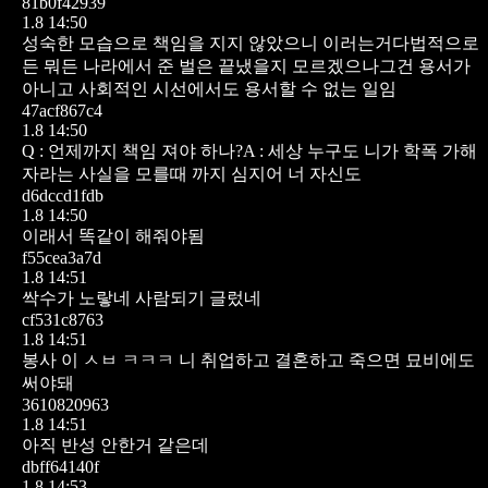
81b0f42939
1.8 14:50
성숙한 모습으로 책임을 지지 않았으니 이러는거다법적으로
든 뭐든 나라에서 준 벌은 끝냈을지 모르겠으나그건 용서가
아니고 사회적인 시선에서도 용서할 수 없는 일임
47acf867c4
1.8 14:50
Q : 언제까지 책임 져야 하나?A : 세상 누구도 니가 학폭 가해
자라는 사실을 모를때 까지 심지어 너 자신도
d6dccd1fdb
1.8 14:50
이래서 똑같이 해줘야됨
f55cea3a7d
1.8 14:51
싹수가 노랗네 사람되기 글렀네
cf531c8763
1.8 14:51
봉사 이 ㅅㅂ ㅋㅋㅋ 니 취업하고 결혼하고 죽으면 묘비에도
써야돼
3610820963
1.8 14:51
아직 반성 안한거 같은데
dbff64140f
1.8 14:53