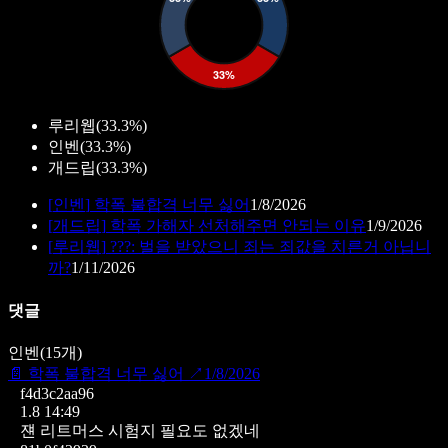
루리웹
(
33.3%
)
인벤
(
33.3%
)
개드립
(
33.3%
)
[
인벤
]
학폭 불합격 너무 싫어
1/8/2026
[
개드립
]
학폭 가해자 선처해주면 안되는 이유
1/9/2026
[
루리웹
]
???: 벌을 받았으니 죄는 죄값을 치른거 아닙니
까?
1/11/2026
댓글
인벤
(
15
개)
📄
학폭 불합격 너무 싫어
↗
1/8/2026
f4d3c2aa96
1.8 14:49
쟨 리트머스 시험지 필요도 없겠네