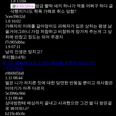
1.8 15:04
방금 빨딱 새끼 하나가 역풍 어쩌구 하다 글
@
2c42c1bfca
삭했지?니도 학폭 가해로 취소 당함?
5cee39632d
1.8 16:02
가해자의 미래를 갈아엎어도 피해자가 입은 상처는 평생 남
을거야그러니 가장 처참하고 비참하게 망가져 주는게 그 상
처에 반창고 정도는 되어 주겠지
f7c905dbba
1.9 07:11
남의 인생은 망치고?
루리웹
(
14
개)
📄
???: 벌을 받았으니 죄는 죄값을 치른거 아닙니까?
↗
1/11/2026
e9b0fd5fa8
1.11 08:44
벌은 니가 저지른 짓에 대한 당연한 반동일 뿐이고 죄사함은
이야기가 아주 다르지
5e3996c966
1.11 08:44
상대방한테 배상까지 끝내고 사과했으면 그건 벌 다 받은걸
로 봐야되나?
b219c40c8e