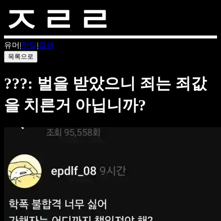
유머
|
핫딜
|
검색
목록으로
???: 벌을 받았으니 죄는 죄값
을 치른거 아닙니까?