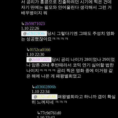
서
공리가 홍콩으로 진출하려던 시기에 찍은 건데
자기 딴에는 필모와 안어울린다 생각해서 그런 거
배우병이지 뭐
↳
2b59f71023
1.10 22:26
당시 그렇다기엔
그때도 주성치 영화
@
a03602806b
는 성공했잖아요ㅋㅋㅋㅋ
↳
0152ca0166
1.10 22:30
당시 공리 나이가 28이었나 29이었
@
2b59f71023
나 암튼 20대 후반때라서 코믹 연기 싫어할 법한
나이지ㅋㅋㅋㅋ
공리 찍은 영화 중에 이거랑 같
은 해에 나온 게 패왕별희였고
↳
a03602806b
1.10 22:34
패왕별희라고 하니까 갭이 확실
@
0152ca0166
히 느껴지네 ㅋㅋㅋ
↳
77c9d761d0
1.10 22:42