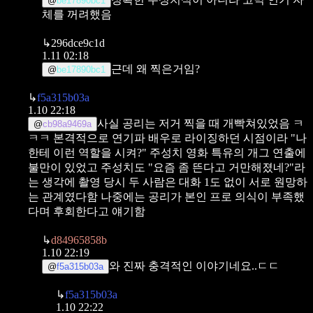
@
be17890bc1
체를 꺼려했음
↳
296dce9c1d
1.11 02:18
근데 왜 찍은거임?
@
be17890bc1
↳
f5a315b03a
1.10 22:18
사실 공리는 저거 찍을 때 개빡쳐있었음 ㅋ
@
cb98a9469a
ㅋㅋ
본격적으로 연기파 배우로 라이징하던 시점이라 "나
한테 이런 역할을 시켜?" 주성치 영화 특유의 개그 연출에
불만이 있었고
주성치도 "요즘 좀 뜬다고 거만해졌네?"라
는 생각에 촬영 당시 두 사람은 대화 1도 없이 서로 원망하
는 관계였다함
나중에는 공리가 본인 프로 의식이 부족했
다며 후회한다고 얘기함
↳
d84965858b
1.10 22:19
와 진짜 충격적인 이야기네요..ㄷㄷ
@
f5a315b03a
↳
f5a315b03a
1.10 22:22