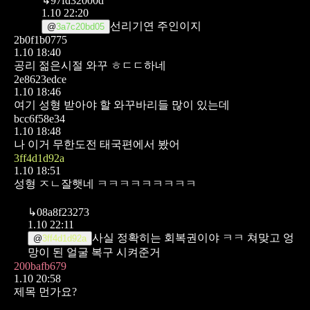
↳
97fd32000d
1.10 22:20
선리기연 주인이지
@
3a7c20bd05
2b0f1b0775
1.10 18:40
공리 젊은시절 와꾸 ㅎㄷㄷ하네
2e8623edce
1.10 18:46
여기 성형 받아야 할 와꾸바리들 많이 있는데
bcc6f58e34
1.10 18:48
나 이거 무한도전 태국편에서 봤어
3ff4d1d92a
1.10 18:51
성형 ㅈㄴ잘햇네 ㅋㅋㅋㅋㅋㅋㅋㅋㅋ
↳
08a8f23273
1.10 22:11
사실 정확히는 회복권이야 ㅋㅋ 쳐맞고 엉
@
3ff4d1d92a
망이 된 얼굴 복구 시켜준거
200bafb679
1.10 20:58
제목 먼가요?