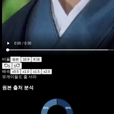
비율
원본
16:9
9:16
5
5
배속
x
0.5
x
1.0
x
1.5
x
2.0
유게이들도 줄 서라
원본 출처 분석