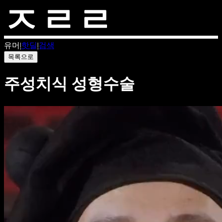
유머
|
핫딜
|
검색
목록으로
주성치식 성형수술