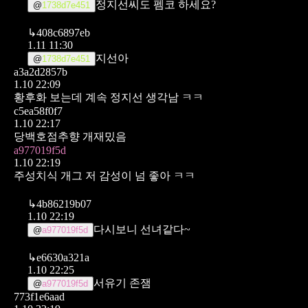
정지선씨도 펨코 하세요?
@
1738d7e451
↳
408c6897eb
1.11 11:30
지선아
@
1738d7e451
a3a2d2857b
1.10 22:09
황후화 보는데 계속 정지선 생각남 ㅋㅋ
c5ea58f0f7
1.10 22:17
당백호점추향 개재밌음
a977019f5d
1.10 22:19
주성치식 개그 저 감성이 넘 좋아 ㅋㅋ
↳
4b86219b07
1.10 22:19
다시보니 선녀같다~
@
a977019f5d
↳
e6630a321a
1.10 22:25
서유기 존잼
@
a977019f5d
773f1e6aad