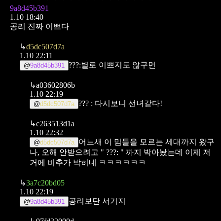
9a8d45b391
1.10 18:40
공리 진짜 이쁘다
↳
d5dc507d7a
1.10 22:11
???:별로 이쁘지도 않구먼
@
9a8d45b391
↳
a03602806b
1.10 22:19
??? : 다시보니 선녀같다!
@
d5dc507d7a
↳
c263513d1a
1.10 22:32
어느새 이 밈들을 모르는 세대까지 왔구
@
d5dc507d7a
나, 오해 안받으려고 " ???: " 까지 박아놨는데 이제 저
거에 비추가 박히네 ㅋㅋㅋㅋㅋㅋ
↳
3a7c20bd05
1.10 22:19
공리보단 서기지
@
9a8d45b391