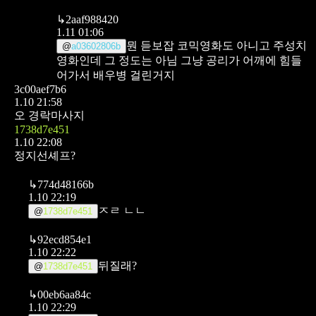
↳
2aaf988420
1.11 01:06
뭔 듣보잡 코믹영화도 아니고 주성치
@
a03602806b
영화인데 그 정도는 아님
그냥 공리가 어깨에 힘들
어가서 배우병 걸린거지
3c00aef7b6
1.10 21:58
오 경락마사지
1738d7e451
1.10 22:08
정지선셰프?
↳
774d48166b
1.10 22:19
ㅈㄹ ㄴㄴ
@
1738d7e451
↳
92ecd854e1
1.10 22:22
뒤질래?
@
1738d7e451
↳
00eb6aa84c
1.10 22:29