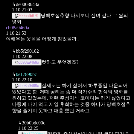
↳
de0d08643a
1.10 21:03
당백호점추향
다시보니 선녀 같다 그 짤의
@
200bafb679
영화
cb98a9469a
1.10 21:53
여배우는 웃음을 어떻게 참았을까..
↳
bb5f290182
1.10 22:08
컷하고 웃엇겠죠?
@
cb98a9469a
↳
be17890bc1
1.10 22:10
실제로는 하기 싫어서 하루종일 다운되어
@
cb98a9469a
있었다고 함. 저때 공리는 좀 더 작가주의 형식의 영화를
원하고 있었는데, 저런 주성치식 코미디는 하기 싫었다고
나중에 나이 먹고 제일 후회하는 것중 하나가 당백호점추
향을 즐기지 못하고 대충 했던 거라고
↳
30b0bde00c
1.10 22:25
정확힌 주성치식이 아니라 코믹 연기 자