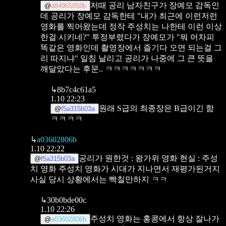
저때 공리 남자친구가 장예모 감독인
@
d84965858b
데
공리가 장예모 감독한테 "내가 최근에 이런저런
영화를 찍어왔는데 정작 주성치는 나한테 이런 이상
한걸 시키네?" 투정부렸다가
장예모가 "뭐 어차피
똑같은 영화인데 촬영장에서 즐기다 오면 되는걸 그
리 따지냐" 일침 날리고
공리가 나중에 그 큰 뜻을
깨달았다는 후문.. ㅋㅋㅋㅋㅋㅋㅋ
↳
8b7c4c61a5
1.10 22:23
원래 S급의 최종장은 B급이긴 함
@
f5a315b03a
ㅋㅋㅋㅋ
↳
a03602806b
1.10 22:22
공리가 원한것 : 왕가위 영화
현실 : 주성
@
f5a315b03a
치 영화
주성치 영화가 시대가 지나면서 재평가된거지
사실 당시 상황에서는 빡칠만하지 ㅋㅋ
↳
30b0bde00c
1.10 22:26
주성치 영화는 홍콩에서 항상 잘나가
@
a03602806b