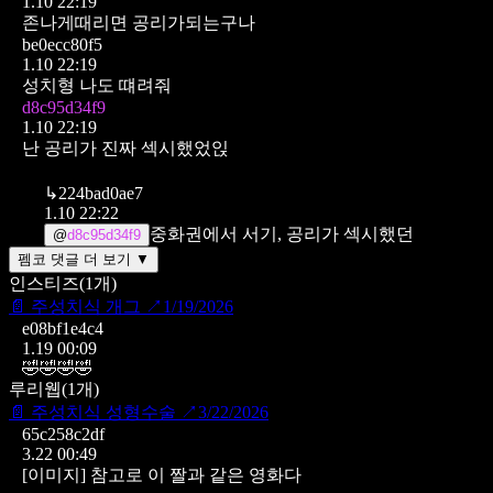
1.10 22:19
존나게때리면 공리가되는구나
be0ecc80f5
1.10 22:19
성치형 나도 떄려줘
d8c95d34f9
1.10 22:19
난 공리가 진짜 섹시했었읹
↳
224bad0ae7
1.10 22:22
중화권에서 서기, 공리가 섹시했던
@
d8c95d34f9
펨코 댓글 더 보기 ▼
인스티즈
(
1
개)
📄
주성치식 개그
↗
1/19/2026
e08bf1e4c4
1.19 00:09
🤣🤣🤣🤣
루리웹
(
1
개)
📄
주성치식 성형수술
↗
3/22/2026
65c258c2df
3.22 00:49
[이미지]
참고로 이 짤과 같은 영화다