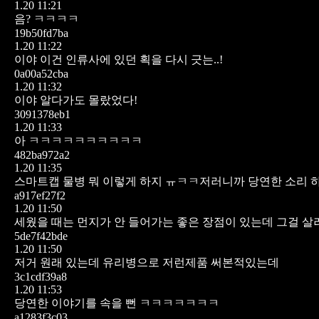
1.20 11:21
음? ㅋㅋㅋㅋ
19b50fd7ba
1.20 11:22
이야 이건 인류사에 있던 획을 다시 긋는..!
0a00a52cba
1.20 11:32
이야 알다가도 몰랐었다!
3091378eb1
1.20 11:33
아 ㅋㅋㅋㅋㅋㅋㅋㅋㅋㅋ
482ba972a2
1.20 11:35
스마트캡 물병 뭐 이렇게 하지 ㅠㅋㅋ저러니까 당연한 소리 하
a917ef27f2
1.20 11:50
세웠을 때는 먼지가 안 들어가는 좋은 장점이 있는데 그걸 
5de7f42bde
1.20 11:50
저거 원래 있는데 유리병으로 저런제품 써본적있는데
3c1cdf39a8
1.20 11:53
당연한 이야기를 속을 뻔 ㅋㅋㅋㅋㅋㅋㅋ
a1283f3c03