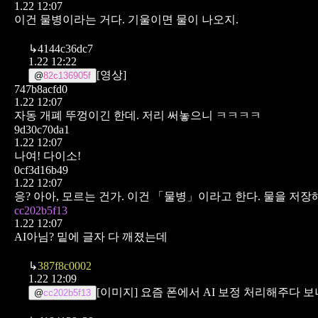
1.22 12:07
이건 물병이라는 거다. 기울이면 물이 나오지.
↳
4144c36dc7
1.22 12:22
[영상]
@
82c136905f
747b8acfd0
1.22 12:07
자동 개폐 뚜껑이긴 한데. 저리 써놓으니 ㅋㅋㅋㅋ
9d30c70da1
1.22 12:07
나여! 다이소!
0cf3d16b49
1.22 12:07
응? 아아, 모르는 건가. 이건 「물병」이라고 한다. 물을 저장
cc202b5f13
1.22 12:07
AI아님? 밑에 글자 다 깨졌는데
↳
387f8c0002
1.22 12:09
[이미지]
요즘 폰에서 AI 보정 처리해주다 
@
cc202b5f13