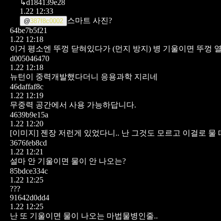
↳
d184139e28
1.22 12:33
스마트 사진?
@
387f8c0002
64be7b5f21
1.22 12:18
이거 평소엔 뚜껑 닫혀있다가 (먼지 방지)
병 기울이면 뚜껑 
d005046470
1.22 12:18
뉴턴이 중력개발했다더니 응용과학 지리네
46daffaf8c
1.22 12:19
무중력 공간에서 사용 가능하답니다.
4639b9e15a
1.22 12:20
[이미지]
젠장 저런게 있었다니.. 난 그것도 모르고 이걸로 
3676feb8cd
1.22 12:21
설마 안 기울이면 물이 안 나오는?
85bdce334c
1.22 12:25
???
91642d0dd4
1.22 12:25
난 또 기울이면 물이 나오는
마법물병인줄..