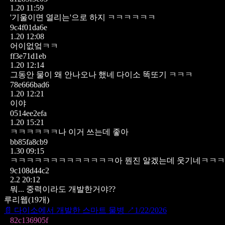
1.20 11:59
'기울이면 열리는'으로 하지 ㅋㅋㅋㅋㅋㅋ
9c4f01da6e
1.20 12:08
어이없엌ㅋㅋ
ff3e71d1eb
1.20 12:14
그동안 물이 왜 안나오나 했네 다이소 똑또기 ㅋㅋㅋ
78e666bad6
1.20 12:21
이야
0514ee2efa
1.20 15:21
ㅋㅋㅋㅋㅋㅋ나 이거 쓰는데 좋아
bb85fa8cb9
1.30 09:15
ㅋㅋㅋㅋㅋㅋㅋㅋㅋㅋㅋㅋㅋ아 뭔진 알겠는데 웃기네ㅋㅋ
9c108d44c2
2.2 20:12
뭐... 중력이라도 개발한거야??
루리웹
(
19
개)
📄
다이소에서 개발한 스마트 물병
↗
1/22/2026
82c136905f