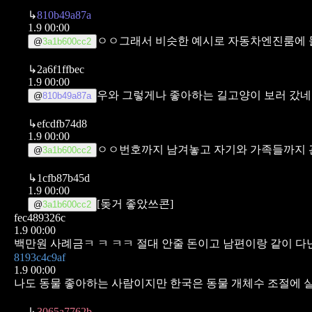
↳
810b49a87a
1.9 00:00
ㅇㅇ그래서 비슷한 예시로 자동차엔진룸에 들
@
3a1b600cc2
↳
2a6f1ffbec
1.9 00:00
우와 그렇게나 좋아하는 길고양이 보러 갔네
@
810b49a87a
↳
efcdfb74d8
1.9 00:00
ㅇㅇ번호까지 남겨놓고 자기와 가족들까지 
@
3a1b600cc2
↳
1cfb87b45d
1.9 00:00
[돚거 좋았쓰콘]
@
3a1b600cc2
fec489326c
1.9 00:00
백만원 사례금ㅋ ㅋ ㅋㅋ 절대 안줄 돈이고 남편이랑 같이 
8193c4c9af
1.9 00:00
나도 동물 좋아하는 사람이지만 한국은 동물 개체수 조절에 
↳
3065a7762b