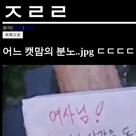
유머
|
핫딜
|
검색
목록으로
어느 캣맘의 분노..jpg ㄷㄷㄷ