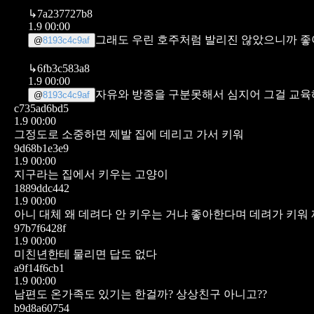
↳
7a237727b8
1.9 00:00
그래도 우린 호주처럼 발리진 않았으니까 
@
8193c4c9af
↳
6fb3c583a8
1.9 00:00
자유와 방종을 구분못해서
심지어 그걸 교육
@
8193c4c9af
c735ad6bd5
1.9 00:00
그정도로 소중하면 제발 집에 데리고 가서 키워
9d68b1e3e9
1.9 00:00
지구라는 집에서 키우는 고양이
1889ddc442
1.9 00:00
아니 대체 왜 데려다 안 키우는 거냐
좋아한다며 데려가 키워 
97b7f6428f
1.9 00:00
미친년한테 물리면 답도 없다
a9f14f6cb1
1.9 00:00
남편도 온가족도 있기는 한걸까? 상상친구 아니고??
b9d8a60754