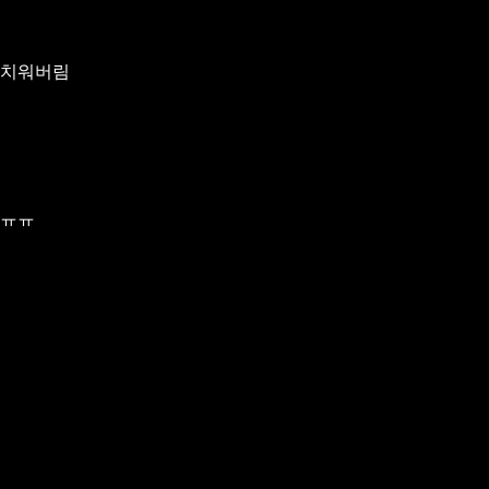
 치워버림
 ㅠㅠ