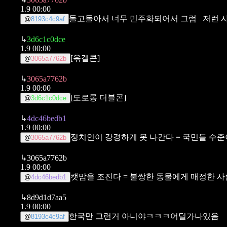
1.9 00:00
돌고돌아서 너무 민주화되어서 그럼
저런 
@
8193c4c9af
↳
3d6c1c0dce
1.9 00:00
[윾갤콘]
@
3065a7762b
↳
3065a7762b
1.9 00:00
[도로롱 더블콘]
@
3d6c1c0dce
↳
4dc46bedb1
1.9 00:00
정치인이 강경하게 못 나간다
= 국민들 수
@
3065a7762b
↳
3065a7762b
1.9 00:00
캣맘을 조진다 = 불쌍한 동물에게 매정한 사
@
4dc46bedb1
↳
8d9d1d7aa5
1.9 00:00
한국만 그런거 아니야ㅋㅋㅋ어딜가나있음
@
8193c4c9af