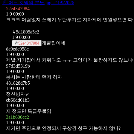
📄
어느 캣맘의 분노.jpg
↗
1/9/2026
52e4347984
1.9 00:00
ㅋㅋㅋ 어림없지
쓰레기 무단투기로 지자체에 민원넣으면 다
↳
5d1805a5e2
1.9 00:00
개꿀팁이네
@
52e4347984
da9ede958c
1.9 00:00
제발.자기집에서 키워다오 ㅠㅜ 고양이가 불쌍하지도 않느냐
97d3d5319b
1.9 00:00
봉사는 사람한테 먼저 하자
481828d7b5
1.9 00:00
정신병자년
cb60dd61b3
1.9 00:00
저 정도면 특급주물임
3a1b600cc2
1.9 00:00
저거면 주인으로 인정되서 구상권 청구 가능하지 않나?